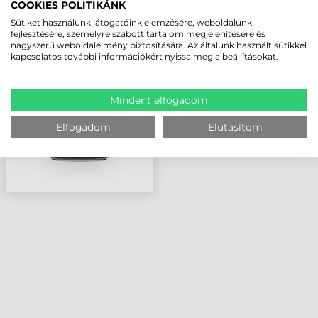
COOKIES POLITIKÁNK
Sütiket használunk látogatóink elemzésére, weboldalunk
SYMBOL / MOTOROLA
fejlesztésére, személyre szabott tartalom megjelenítésére és
KIEGÉSZÍTŐ, BILL., 36
nagyszerű weboldalélmény biztosítására. Az általunk használt sütikkel
GOMB, NUMBERKUS
kapcsolatos további információkért nyissa meg a beállításokat.
(SZÁMOLÓGÉP
STÍLUS),MÓDOSÍTOTT
ALFA, 6FN (CS
Mindent elfogadom
Elfogadom
Elutasítom