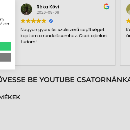
Réka Kövi
2026-08-08
ény
iókért
Nagyon gyors és szakszerű segîtséget
K
kaptam a rendelésemhez. Csak ajánlani
á
tudom!
ÖVESSE BE YOUTUBE CSATORNÁNKA
RMÉKEK