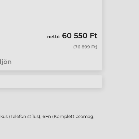
60 550 Ft
nettó
(
76 899 Ft
)
djön
ikus (Telefon stílus), 6Fn (Komplett csomag,