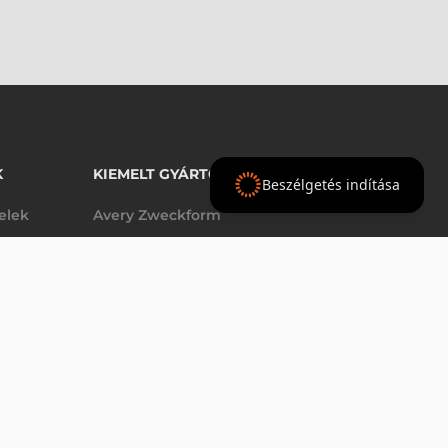
K
KIEMELT GYÁRTÓINK
Beszélgetés indítása
telek
Avery Zweckform
Datalogic
60 550 Ft
SYMBOL / MOTOROLA KIEGÉSZÍTŐ, BILL., 59 GOMB, TELJES ALFANUMERIKUS (TELEFON STÍLUS), 6FN
nettó
elek
Epson
(
76 899 Ft
)
Godex
Tezeko
g
TSC
Zebra