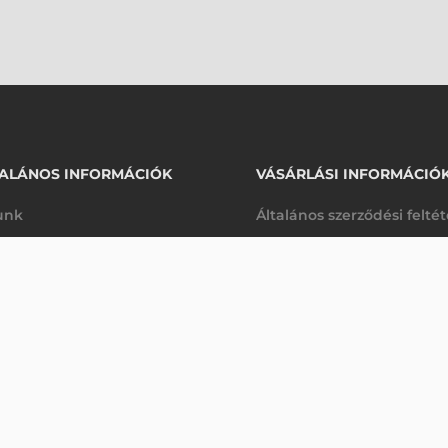
ALÁNOS INFORMÁCIÓK
VÁSÁRLÁSI INFORMÁCIÓ
unk
Általános szerződési felté
rhetőségek
Adatkezelési tájékoztató
arancia
Szállítási és fizetési feltét
Érdeklődjön
K
Jogi nyilatkozat
káink
Elállás a szerződéstől
k végleges törlése
Utalásos fizetési lehetősé
p-Desk
Legyen viszonteladónk