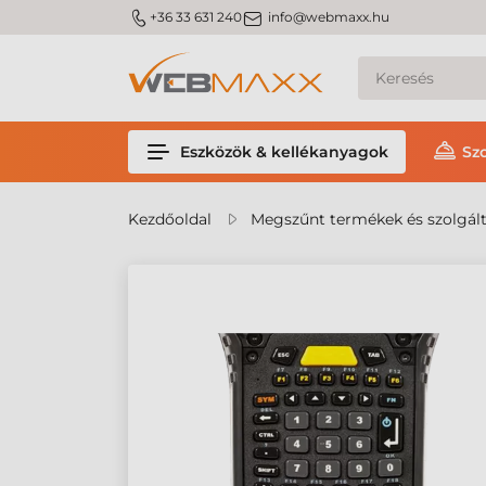
m_phone
m_email
+36 33 631 240
info@webmaxx.hu
Eszközök & kellékanyagok
Sz
Kezdőoldal
Megszűnt termékek és szolgál