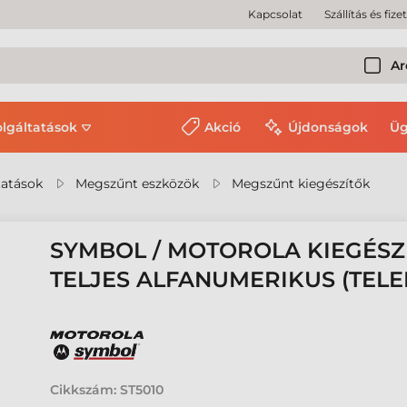
Kapcsolat
Szállítás és fize
Ar
olgáltatások
Akció
Újdonságok
Üg
tatások
Megszűnt eszközök
Megszűnt kiegészítők
SYMBOL / MOTOROLA KIEGÉSZÍT
TELJES ALFANUMERIKUS (TELEF
Cikkszám:
ST5010