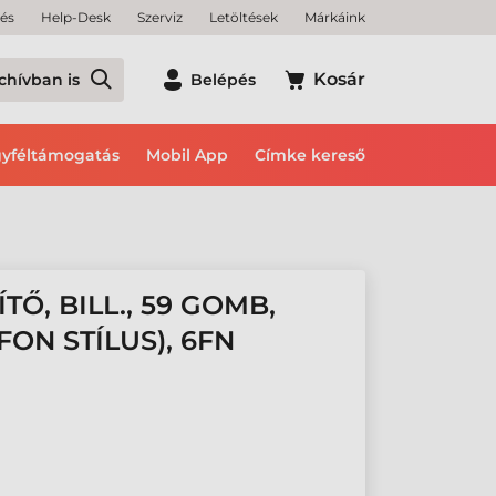
tés
Help-Desk
Szerviz
Letöltések
Márkáink
Kosár
chívban is
Belépés
yféltámogatás
Mobil App
Címke kereső
Ő, BILL., 59 GOMB,
ON STÍLUS), 6FN