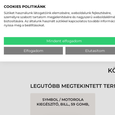
Rucska Dániel
COOKIES POLITIKÁNK
2026-05-29
Sütiket használunk látogatóink elemzésére, weboldalunk fejlesztésére,
személyre szabott tartalom megjelenítésére és nagyszerű weboldalélm
biztosítására. Az általunk használt sütikkel kapcsolatos további informác
nyissa meg a beállításokat.
Mindent elfogadom
Rendben volt a rendelésem
Olvass tovább
Elfogadom
Elutasítom
K
LEGUTÓBB MEGTEKINTETT TE
SYMBOL / MOTOROLA
KIEGÉSZÍTŐ, BILL., 59 GOMB,
TELJES ALFANUMERIKUS
(TELEFON STÍLUS), 6FN