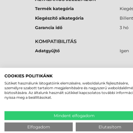
Termék kategória
Kiegés
Kiegészítő alkategória
Billen
Garancia idő
3 hó
KOMPATIBILITÁS
Adatgyűjtő
Igen
MEGBÍZHAT B
COOKIES POLITIKÁNK
Sütiket használunk látogatóink elemzésére, weboldalunk fejlesztésére,
személyre szabott tartalom megjelenítésére és nagyszerű weboldalélm
biztosítására. Az általunk használt sütikkel kapcsolatos további informác
K
nyissa meg a beállításokat.
LEGUTÓBB MEGTEKINTETT TE
Mindent elfogadom
Elfogadom
Elutasítom
SYMBOL / MOTOROLA