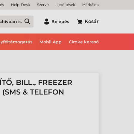
tés
Help-Desk
Szerviz
Letöltések
Márkáink
Kosár
chívban is
Belépés
yféltámogatás
Mobil App
Címke kereső
Ő, BILL., FREEZER
 (SMS & TELEFON