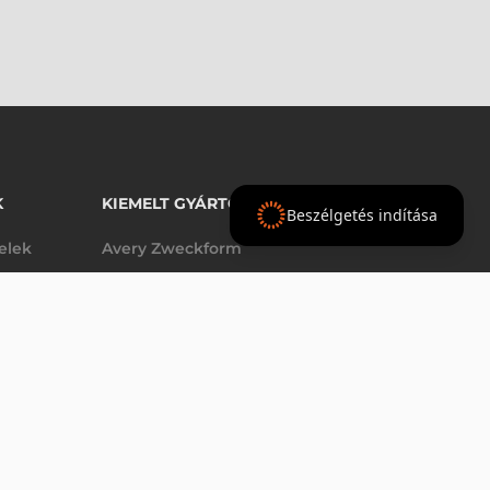
K
KIEMELT GYÁRTÓINK
Beszélgetés indítása
telek
Avery Zweckform
Datalogic
- Ft
SYMBOL / MOTOROLA KIEGÉSZÍTŐ, BILL., FREEZER VERZIÓ, 34 GOMB, NUMERIKUS (SMS & TELEFON STÍLUS), 12FN
nettó
elek
Epson
(
-
)
Godex
Tezeko
g
TSC
Zebra