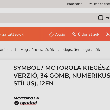
Kapcsolat
Szállítás és fize
Ar
olgáltatások
Akció
Újdonságok
Üg
tatások
Megszűnt eszközök
Megszűnt kiegészítők
SYMBOL / MOTOROLA KIEGÉSZÍT
VERZIÓ, 34 GOMB, NUMERIKUS
STÍLUS), 12FN