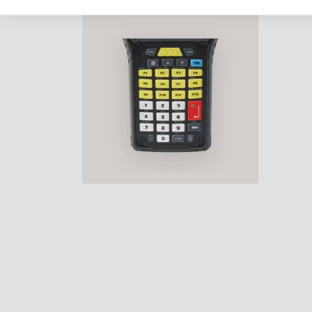
KIEGÉSZÍTŐ, BILL., FREEZER
VERZIÓ, 34 GOMB,
NUMERIKUS (SMS & TELEFON
STÍLUS), 12FN