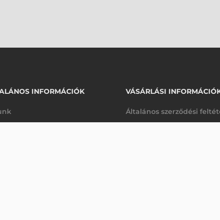
ALÁNOS INFORMÁCIÓK
VÁSÁRLÁSI INFORMÁCIÓ
unk
Általános szerződési felté
rhetőségek
Adatkezelési tájékoztató
arancia
Szállítási és fizetési feltét
Érdeklődjön
K
Jogi nyilatkozat
káink
Elállás a szerződéstől
k végleges törlése
Utalásos fizetési lehetősé
p-Desk
Legyen viszonteladónk