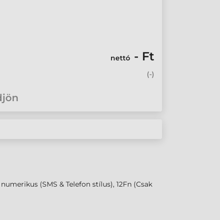
- Ft
nettó
(
-
)
djön
numerikus (SMS & Telefon stílus), 12Fn (Csak