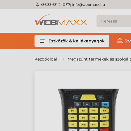
m_phone
m_email
+36 33 631 240
info@webmaxx.hu
Eszközök & kellékanyagok
Sz
Kezdőoldal
Megszűnt termékek és szolgál