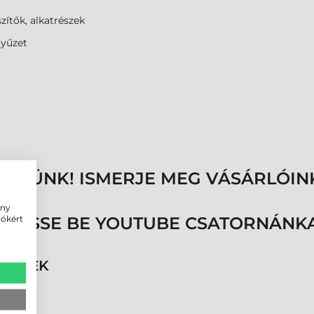
zítők, alkatrészek
tyűzet
ENNÜNK! ISMERJE MEG VÁSÁRLÓIN
ény
iókért
ÖVESSE BE YOUTUBE CSATORNÁNKA
RMÉKEK