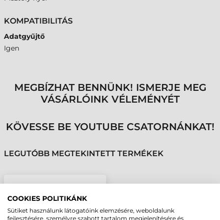
KOMPATIBILITÁS
Adatgyűjtő
Igen
MEGBÍZHAT BENNÜNK! ISMERJE MEG
VÁSÁRLÓINK VÉLEMÉNYÉT
KÖVESSE BE YOUTUBE CSATORNÁNKAT!
LEGUTÓBB MEGTEKINTETT TERMÉKEK
SYMBOL/MOTOROLA
KIEGÉSZÍTŐ, PISZTOLY
COOKIES POLITIKÁNK
FOGÓNYÉL,
Sütiket használunk látogatóink elemzésére, weboldalunk
WORKABOUT PRO4
fejlesztésére, személyre szabott tartalom megjelenítésére és