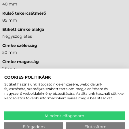
40 mm
Külső tekercsátmérő
85 mm
Etikett címke alakja
Négyszögletes
Címke szélesség
50 mm
Címke magasság
25 mm
COOKIES POLITIKÁNK
Etikett címke pályaszáma
Sütiket használunk látogatóink elemzésére, weboldalunk
1 pályás
fejlesztésére, személyre szabott tartalom megjelenítésére és
nagyszerű weboldalélmény biztosítására. Az általunk használt sütikkel
Öntapadó
kapcsolatos további információkért nyissa meg a beállításokat.
Igen
Címke nyomtatási technológiája
Mindent elfogadom
Termál Transzfer
Tekercselési irány
Elfogadom
Elutasítom