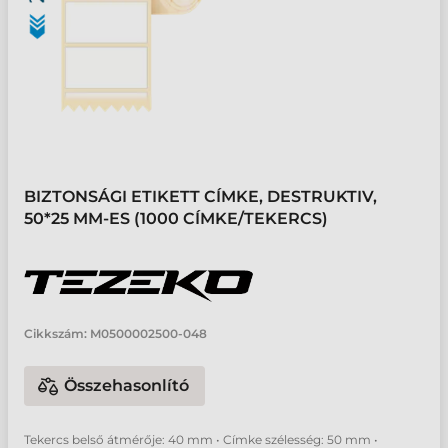
BIZTONSÁGI ETIKETT CÍMKE, DESTRUKTIV,
50*25 MM-ES (1000 CÍMKE/TEKERCS)
Cikkszám:
M0500002500-048
Összehasonlító
Tekercs belső átmérője: 40 mm • Címke szélesség: 50 mm •