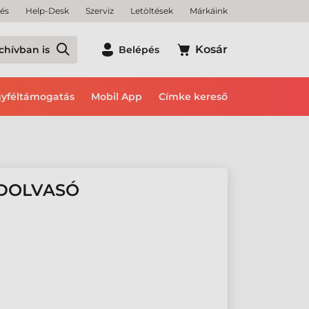
tés
Help-Desk
Szerviz
Letöltések
Márkáink
Kosár
chívban is
Belépés
yféltámogatás
Mobil App
Címke kereső
ÓDOLVASÓ