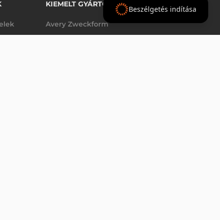
K
KIEMELT GYÁRTÓINK
Beszélgetés indítása
telek
Avery Zweckform
Datalogic
- Ft
nettó
elek
Epson
(
-
)
Godex
Tezeko
g
TSC
Zebra