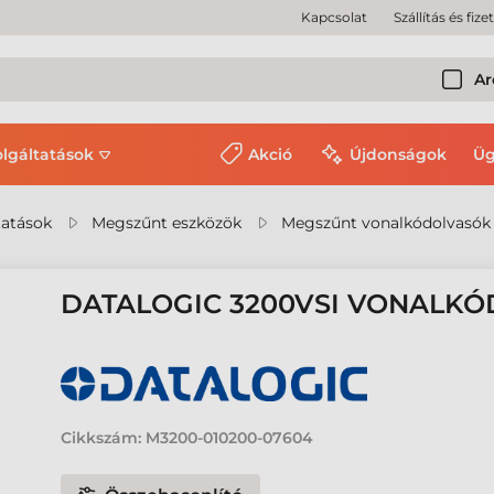
Kapcsolat
Szállítás és fize
Ar
olgáltatások
Akció
Újdonságok
Üg
tatások
Megszűnt eszközök
Megszűnt vonalkódolvasók
DATALOGIC 3200VSI VONALK
Cikkszám:
M3200-010200-07604