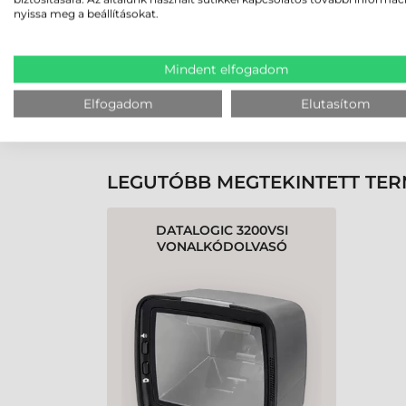
nyissa meg a beállításokat.
Rendben volt a rendelésem
Olvass tovább
Mindent elfogadom
Elfogadom
Elutasítom
K
LEGUTÓBB MEGTEKINTETT TE
DATALOGIC 3200VSI
VONALKÓDOLVASÓ