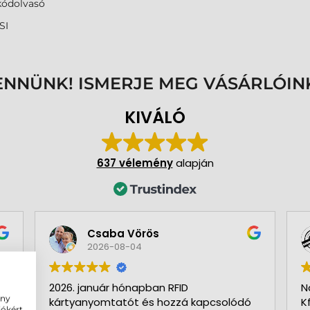
kódolvasó
SI
ENNÜNK! ISMERJE MEG VÁSÁRLÓIN
KIVÁLÓ
637 vélemény
alapján
Csaba Vörös
2026-08-04
2026. január hónapban RFID
N
ény
kártyanyomtatót és hozzá kapcsolódó
K
iókért