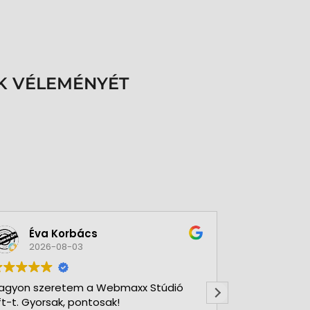
K VÉLEMÉNYÉT
Éva Korbács
A bol
2026-08-03
2026-
agyon szeretem a Webmaxx Stúdió
Gyors precíz
ft-t. Gyorsak, pontosak!