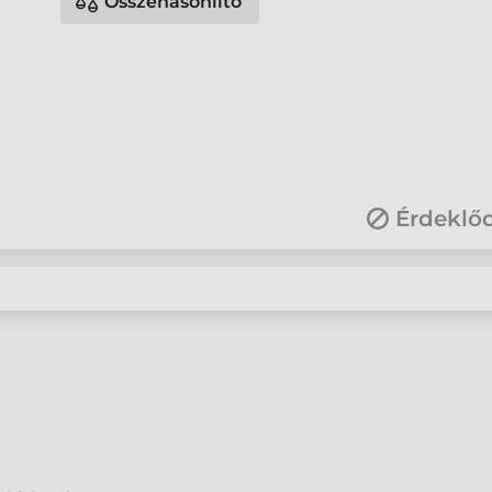
Összehasonlító
Érdeklő