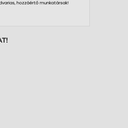
dvarias, hozzáértő munkatársak!
T!