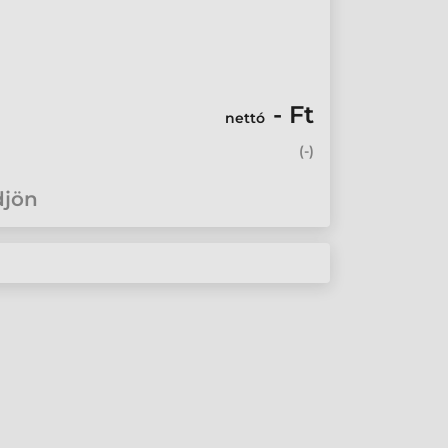
- Ft
nettó
(
-
)
djön