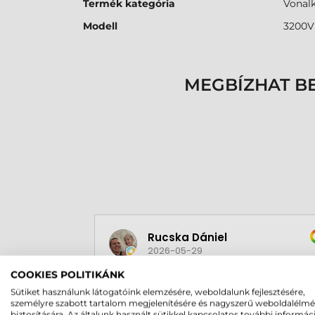
Termék kategória
Vonal
Modell
3200V
MEGBÍZHAT B
Rucska Dániel
2026-05-29
COOKIES POLITIKÁNK
Sütiket használunk látogatóink elemzésére, weboldalunk fejlesztésére,
személyre szabott tartalom megjelenítésére és nagyszerű weboldalélm
biztosítására. Az általunk használt sütikkel kapcsolatos további informác