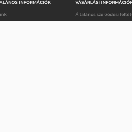
ALÁNOS INFORMÁCIÓK
VÁSÁRLÁSI INFORMÁCIÓ
unk
Általános szerződési felté
rhetőségek
Adatkezelési tájékoztató
DOLVASÓ
arancia
Szállítási és fizetési feltét
Érdeklődjön
K
Jogi nyilatkozat
káink
Elállás a szerződéstől
k végleges törlése
Utalásos fizetési lehetősé
p-Desk
Legyen viszonteladónk