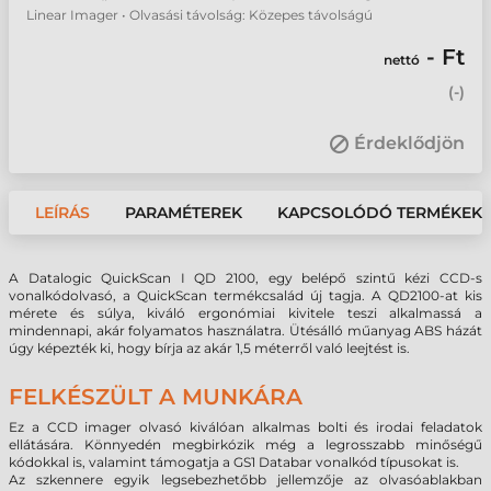
Linear Imager • Olvasási távolság: Közepes távolságú
- Ft
nettó
(
-
)
Érdeklődjön
LEÍRÁS
PARAMÉTEREK
KAPCSOLÓDÓ TERMÉKEK
A Datalogic QuickScan I QD 2100, egy belépő szintű kézi CCD-s
vonalkódolvasó, a QuickScan termékcsalád új tagja. A QD2100-at kis
mérete és súlya, kiváló ergonómiai kivitele teszi alkalmassá a
mindennapi, akár folyamatos használatra. Ütésálló műanyag ABS házát
úgy képezték ki, hogy bírja az akár 1,5 méterről való leejtést is.
FELKÉSZÜLT A MUNKÁRA
Ez a CCD imager olvasó kiválóan alkalmas bolti és irodai feladatok
ellátására. Könnyedén megbirkózik még a legrosszabb minőségű
kódokkal is, valamint támogatja a GS1 Databar vonalkód típusokat is.
Az szkennere egyik legsebezhetőbb jellemzője az olvasóablakban