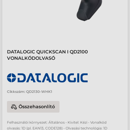
DATALOGIC QUICKSCAN I QD2100
VONALKÓDOLVASÓ
Cikkszám:
QD2130-WHK1
Összehasonlító
Felhasználói környezet: Általános • Kivitel: Kézi • Vonalkód
olvasás: 1D (pl. EAN13, CODE128) • Olvasási technológia: 1D