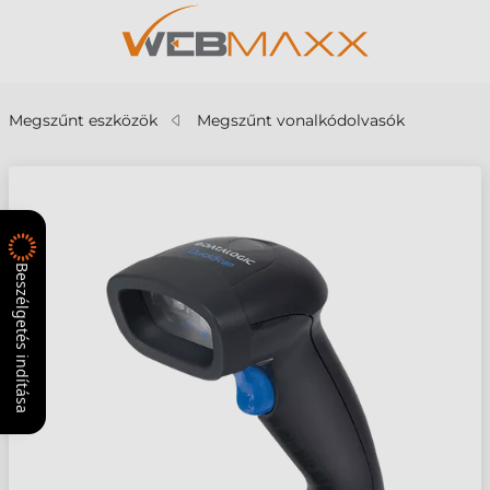
Megszűnt eszközök
Megszűnt vonalkódolvasók
Beszélgetés indítása