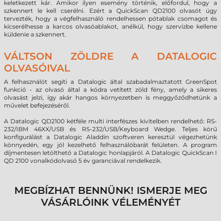
keletkezett kár. Amikor ilyen esemény történik, előfordul, hogy a
szkennert le kell cserélni. Ezért a QuickScan QD2100 olvasót úgy
tervezték, hogy a végfelhasználó rendelhessen pótablak csomagot és
kicserélhesse a karcos olvasóablakot, anélkül, hogy szervizbe kellene
küldenie a szkennert.
VÁLTSON ZÖLDRE A DATALOGIC
OLVASÓIVAL
A felhasználót segíti a Datalogic által szabadalmaztatott GreenSpot
funkció - az olvasó által a kódra vetített zöld fény, amely a sikeres
olvasást jelzi, így akár hangos környezetben is meggyőződhetünk a
művelet befejezéséről.
A Datalogic QD2100 kétféle multi interfészes kivitelben rendelhető: RS-
232/IBM 46XX/USB és RS-232/USB/Keyboard Wedge. Teljes körű
konfigurálást a Datalogic Aladdin szoftveren keresztül végezhetünk
könnyedén, egy jól kezelhető felhasználóbarát felületen. A program
díjmentesen letölthető a Datalogic honlapjáról. A Datalogic QuickScan I
QD 2100 vonalkódolvasó 5 év garanciával rendelkezik.
MEGBÍZHAT BENNÜNK! ISMERJE MEG
VÁSÁRLÓINK VÉLEMÉNYÉT