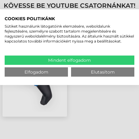
KÖVESSE BE YOUTUBE CSATORNÁNKAT!
COOKIES POLITIKÁNK
LEGUTÓBB MEGTEKINTETT TERMÉKEK
Sütiket használunk látogatóink elemzésére, weboldalunk
fejlesztésére, személyre szabott tartalom megjelenítésére és
nagyszerű weboldalélmény biztosítására. Az általunk használt sütikkel
kapcsolatos további információkért nyissa meg a beállításokat.
DATALOGIC QUICKSCAN
I QD2100
VONALKÓDOLVASÓ
Mindent elfogadom
Elfogadom
Elutasítom