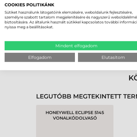
Rucska Dániel
COOKIES POLITIKÁNK
2026-05-29
Sütiket használunk látogatóink elemzésére, weboldalunk fejlesztésére,
személyre szabott tartalom megjelenítésére és nagyszerű weboldalélm
biztosítására. Az általunk használt sütikkel kapcsolatos további informác
nyissa meg a beállításokat.
Mindent elfogadom
Rendben volt a rendelésem
Olvass tovább
Elfogadom
Elutasítom
K
LEGUTÓBB MEGTEKINTETT TE
HONEYWELL ECLIPSE 5145
VONALKÓDOLVASÓ