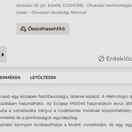
olvasás: 1D (pl. EAN13, CODE128) • Olvasási technológia
Laser • Olvasási távolság: Normál
Összehasonlító
Érdeklő
TERMÉKEK
LETÖLTÉSEK
lvasó egy közepes hatótávolságú, lézeres eszköz. A Metrolog
mazásban használható. Az Eclipse
MS5145
használaton kívül át
ászta a vonalkódra irányul a CodeSense módnak köszönhetően,
ennelést és a pontosságot egyidejűleg.
sználó könnyen kiválaszthatja a kívánt vonalkódot, és egy 