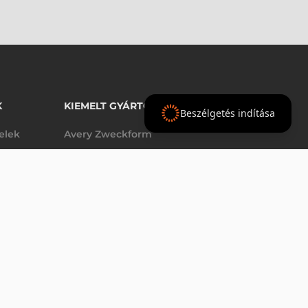
K
KIEMELT GYÁRTÓINK
Beszélgetés indítása
telek
Avery Zweckform
Datalogic
22 700 Ft
nettó
elek
Epson
(
28 829 Ft
)
Godex
Tezeko
g
TSC
Zebra