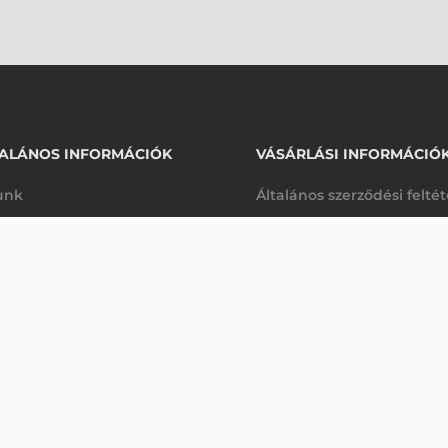
ALÁNOS INFORMÁCIÓK
VÁSÁRLÁSI INFORMÁCIÓ
unk
Általános szerződési felté
rhetőségek
Adatkezelési tájékoztató
NALKÓDOLVASÓ
arancia
Szállítási és fizetési feltét
Érdeklődjön
K
Jogi nyilatkozat
káink
Elállás a szerződéstől
k végleges törlése
Utalásos fizetési lehetősé
p-Desk
Legyen viszonteladónk