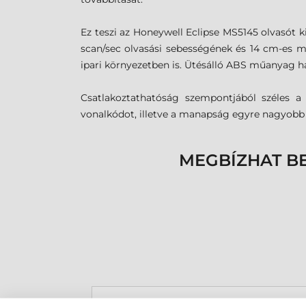
Ez teszi az
Honeywell
Eclipse
MS5145
olvasót 
scan/sec olvasási sebességének és 14 cm-es m
ipari környezetben is. Ütésálló ABS műanyag h
Csatlakoztathatóság szempontjából széles a v
vonalkódot, illetve a manapság egyre nagyobb t
MEGBÍZHAT B