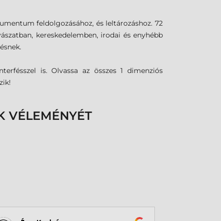
umentum feldolgozásához, és leltározáshoz. 72
yászatban, kereskedelemben, irodai és enyhébb
ésnek.
nterfésszel is. Olvassa az összes 1 dimenziós
zik!
K VÉLEMÉNYÉT