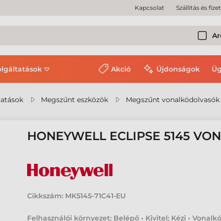
Kapcsolat
Szállítás és fize
Ar
olgáltatások
Akció
Újdonságok
Üg
tatások
Megszűnt eszközök
Megszűnt vonalkódolvasók
HONEYWELL ECLIPSE 5145 V
Cikkszám:
MK5145-71C41-EU
Felhasználói környezet: Belépő • Kivitel: Kézi • Vonalk