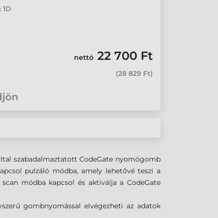
: 1D
22 700 Ft
nettó
(
28 829 Ft
)
djön
ic által szabadalmaztatott CodeGate nyomógomb
kapcsol pulzáló módba, amely lehetővé teszi a
 scan módba kapcsol és aktiválja a CodeGate
egyszerű gombnyomással elvégezheti az adatok