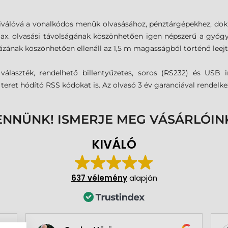
kiválóvá a vonalkódos menük olvasásához, pénztárgépekhez, dok
ax. olvasási távolságának köszönhetően igen népszerű a gyóg
ázának köszönhetően ellenáll az 1,5 m magasságból történő leejt
álaszték, rendelhető billentyűzetes, soros (RS232) és USB i
eret hódító RSS kódokat is. Az olvasó 3 év garanciával rendelke
ENNÜNK! ISMERJE MEG VÁSÁRLÓIN
KIVÁLÓ
637 vélemény
alapján