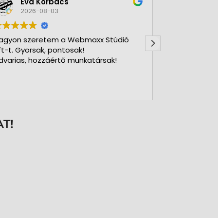
Éva Korbács
A bol
2026-08-03
2026-
agyon szeretem a Webmaxx Stúdió
Gyors precíz
ft-t. Gyorsak, pontosak!
dvarias, hozzáértő munkatársak!
T!