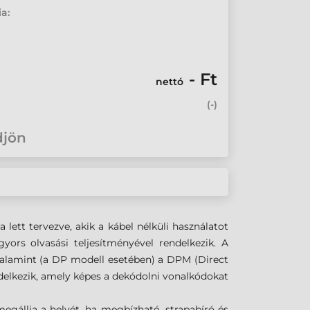
ia:
- Ft
nettó
(
-
)
djön
lett tervezve, akik a kábel nélküli használatot
yors olvasási teljesítményével rendelkezik. A
valamint (a DP modell esetében) a DPM (Direct
ndelkezik, amely képes a dekódolni vonalkódokat
 megállja a helyét, ha megbízható, strapabíró és