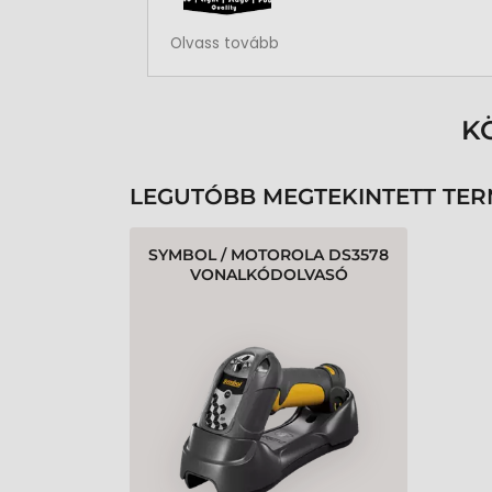
Rendben volt a rendelésem
Olvass tovább
K
LEGUTÓBB MEGTEKINTETT TE
SYMBOL / MOTOROLA DS3578
VONALKÓDOLVASÓ