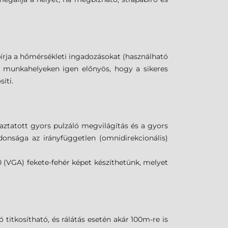
 bírja a hőmérsékleti ingadozásokat (használható
ott munkahelyeken igen előnyös, hogy a sikeres
íti.
maztatott gyors pulzáló megvilágítás és a gyors
onsága az irányfüggetlen (omnidirekcionális)
 (VGA) fekete-fehér képet készíthetünk, melyet
titkosítható, és rálátás esetén akár 100m-re is