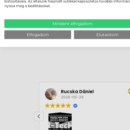
biztosítására. Az általunk használt sütikkel kapcsolatos további informác
nyissa meg a beállításokat.
DPM és IUID kódok automatikus felismerés
Mindent elfogadom
MEGBÍZHAT B
Elfogadom
Elutasítom
Rucska Dániel
2026-05-29