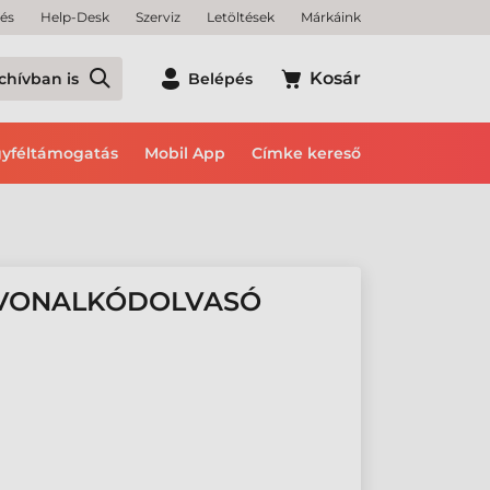
tés
Help-Desk
Szerviz
Letöltések
Márkáink
Kosár
chívban is
Belépés
yféltámogatás
Mobil App
Címke kereső
 VONALKÓDOLVASÓ