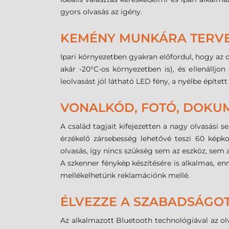
gyors olvasás az igény.
KEMÉNY MUNKÁRA TERV
Ipari környezetben gyakran előfordul, hogy az o
akár -20°C-os környezetben is), és ellenálljo
leolvasást jól látható LED fény, a nyélbe építet
VONALKÓD, FOTÓ, DOKU
A család tagjait kifejezetten a nagy olvasási 
érzékelő zársebesség lehetővé teszi 60 képk
olvasás, így nincs szükség sem az eszköz, sem 
A szkenner fénykép készítésére is alkalmas, e
mellékelhetünk reklamációnk mellé.
ÉLVEZZE A SZABADSÁGOT
Az alkalmazott Bluetooth technológiával az olv