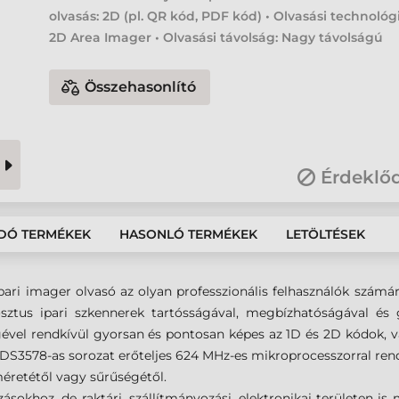
olvasás: 2D (pl. QR kód, PDF kód) • Olvasási technológ
2D Area Imager • Olvasási távolság: Nagy távolságú
Összehasonlító
Érdeklő
DÓ TERMÉKEK
HASONLÓ TERMÉKEK
LETÖLTÉSEK
ri imager olvasó az olyan professzionális felhasználók számára 
sztus ipari szkennerek tartósságával, megbízhatóságával és g
gével rendkívül gyorsan és pontosan képes az 1D és 2D kódok, 
A DS3578-as sorozat erőteljes 624 MHz-es mikroprocesszorral re
éretétől vagy sűrűségétől.
zásokhoz, de raktári, szállítmányozási, elektronikai területen is