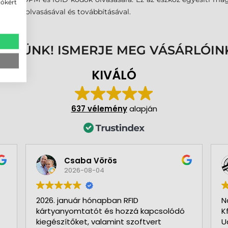
iókért
ével, olvasásával és továbbításával.
ENNÜNK! ISMERJE MEG VÁSÁRLÓIN
KIVÁLÓ
637 vélemény
alapján
Csaba Vörös
2026-08-04
2026. január hónapban RFID
N
kártyanyomtatót és hozzá kapcsolódó
K
kiegészítőket, valamint szoftvert
U