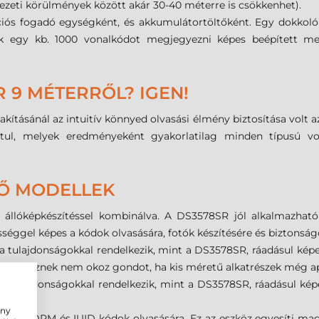
yezeti körülmények között akár 30-40 méterre is csökkenhet).
ós fogadó egységként, és akkumulátortöltőként. Egy dokkolóh
ezik egy kb. 1000 vonalkódot megjegyezni képes beépített m
9 MÉTERRŐL? IGEN!
ításánál az intuitív könnyed olvasási élmény biztosítása volt a
osítul, melyek eredményeként gyakorlatilag minden típusú v
TŐ MODELLEK
 állóképkészítéssel kombinálva. A DS3578SR jól alkalmazható
ességgel képes a kódok olvasására, fotók készítésére és biztonság
 tulajdonságokkal rendelkezik, mint a DS3578SR, ráadásul képe
z eszköznek nem okoz gondot, ha kis méretű alkatrészek még apró
a tulajdonságokkal rendelkezik, mint a DS3578SR, ráadásul ké
ény
mint DPM és IUID kódok olvasására. Ez az eszköz egyesíti mag