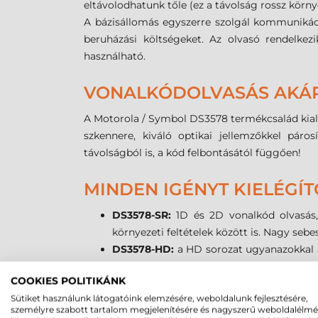
eltávolodhatunk tőle (ez a távolság rossz körn
A bázisállomás egyszerre szolgál kommunikáci
beruházási költségeket. Az olvasó rendelk
használható.
VONALKÓDOLVASÁS AKÁR 
A Motorola / Symbol DS3578 termékcsalád kialak
szkennere, kiváló optikai jellemzőkkel pár
távolságból is, a kód felbontásától függően!
MINDEN IGÉNYT KIELÉGÍ
DS3578-SR:
1D és 2D vonalkód olvasás,
környezeti feltételek között is. Nagy seb
DS3578-HD:
a HD sorozat ugyanazokkal a
2D kódok biztonságos szkennelésére is. A
COOKIES POLITIKÁNK
DS3578-ER:
az ER sorozat ugyanazokkal 
Sütiket használunk látogatóink elemzésére, weboldalunk fejlesztésére,
biztonságos szkennelésére is.
személyre szabott tartalom megjelenítésére és nagyszerű weboldalélm
DS3578-DP:
átfogó megoldás 1D, 2D vala