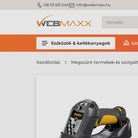
m_phone
m_email
+36 33 631 240
info@webmaxx.hu
Eszközök & kellékanyagok
Sz
Kezdőoldal
Megszűnt termékek és szolgál