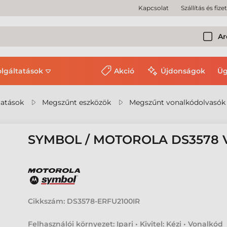
Kapcsolat
Szállítás és fize
Ar
olgáltatások
Akció
Újdonságok
Üg
tatások
Megszűnt eszközök
Megszűnt vonalkódolvasók
SYMBOL / MOTOROLA DS3578
Cikkszám:
DS3578-ERFU2100IR
Felhasználói környezet: Ipari • Kivitel: Kézi • Vonalkód