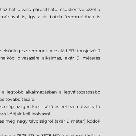
oz hét olvasó párosítható, csökkentve ezzel a
emóriával is, így akár batch üzemmódban is
z elsődleges szempont. A család ER típusjelzésű
onalkód olvasására alkalmas, akár 9 méteres
 a legtöbb alkalmazásban a legváltozatosabb
os továbbítására.
s még az igen kicsi, sűrű és nehezen olvasható
 kódjait kell leolvasni.
pes még nagy távolságról (akár 9 méter) kódok
ában a 3578-SR és 3578-HD funkcionalitását, a