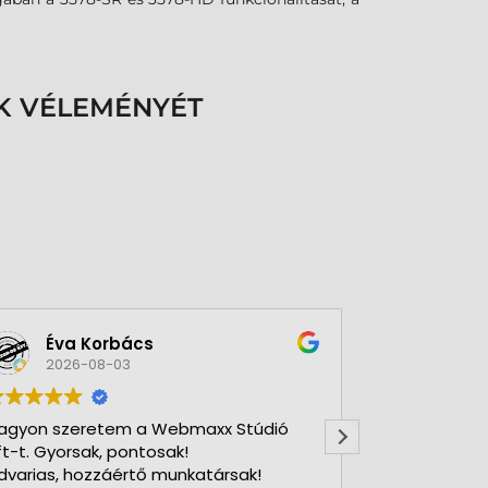
K VÉLEMÉNYÉT
Éva Korbács
A bol
2026-08-03
2026-
agyon szeretem a Webmaxx Stúdió
Gyors precíz
ft-t. Gyorsak, pontosak!
dvarias, hozzáértő munkatársak!