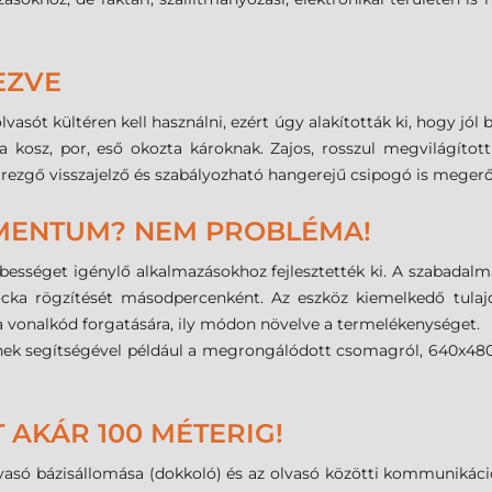
EZVE
lvasót kültéren kell használni, ezért úgy alakították ki, hogy jól
n a kosz, por, eső okozta károknak. Zajos, rosszul megvilágít
t rezgő visszajelző és szabályozható hangerejű csipogó is megerős
MENTUM? NEM PROBLÉMA!
sebességet igénylő alkalmazásokhoz fejlesztették ki. A szabadal
ocka rögzítését másodpercenként. Az eszköz kiemelkedő tulajd
a vonalkód forgatására, ily módon növelve a termelékenységet.
nnek segítségével például a megrongálódott csomagról, 640x480
 AKÁR 100 MÉTERIG!
asó bázisállomása (dokkoló) és az olvasó közötti kommunikáció 