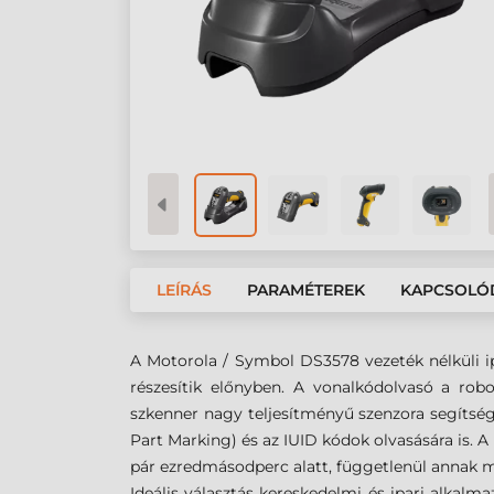
LEÍRÁS
PARAMÉTEREK
KAPCSOLÓ
A Motorola / Symbol DS3578 vezeték nélküli ipa
részesítik előnyben. A vonalkódolvasó a robo
szkenner nagy teljesítményű szenzora segítsé
Part Marking) és az IUID kódok olvasására is. 
pár ezredmásodperc alatt, függetlenül annak m
Ideális választás kereskedelmi és ipari alkalma