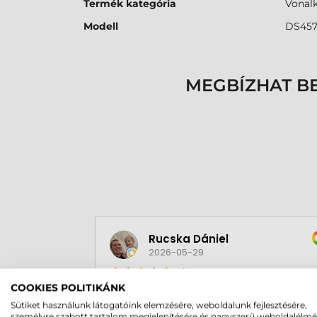
Termék kategória
Vonal
Modell
DS45
MEGBÍZHAT B
Rucska Dániel
2026-05-29
COOKIES POLITIKÁNK
Sütiket használunk látogatóink elemzésére, weboldalunk fejlesztésére,
személyre szabott tartalom megjelenítésére és nagyszerű weboldalélm