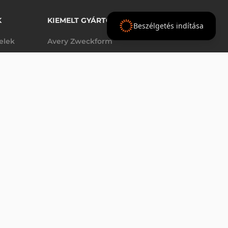
K
KIEMELT GYÁRTÓINK
Beszélgetés indítása
telek
Avery Zweckform
Datalogic
- Ft
nettó
elek
Epson
(
-
)
Godex
Tezeko
g
TSC
Zebra