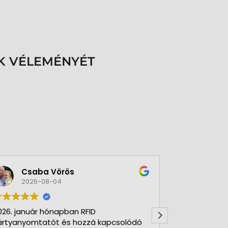
K VÉLEMÉNYÉT
Csaba Vörös
Éva 
2026-08-04
2026-
026. január hónapban RFID
Nagyon szer
ártyanyomtatót és hozzá kapcsolódó
Kft-t. Gyorsa