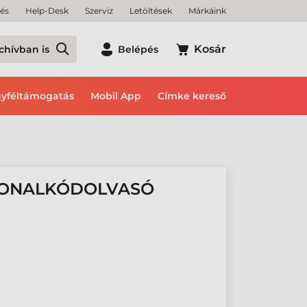
tés
Help-Desk
Szerviz
Letöltések
Márkáink
Kosár
chívban is
Belépés
yféltámogatás
Mobil App
Címke kereső
VONALKÓDOLVASÓ