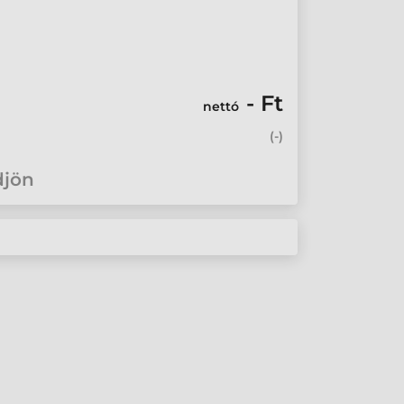
- Ft
nettó
(
-
)
djön