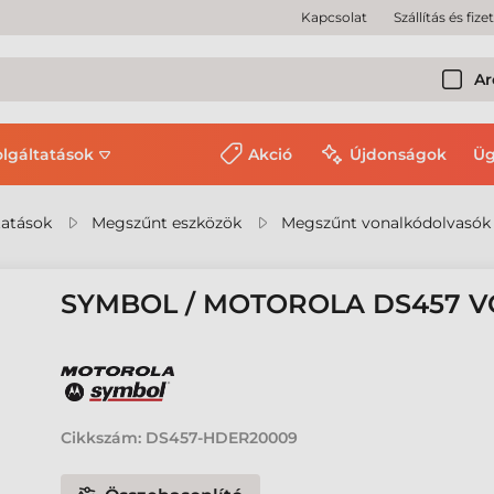
Kapcsolat
Szállítás és fize
Ar
olgáltatások
Akció
Újdonságok
Üg
tatások
Megszűnt eszközök
Megszűnt vonalkódolvasók
SYMBOL / MOTOROLA DS457 
Cikkszám:
DS457-HDER20009