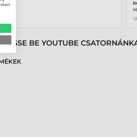
k
iókért
v
b
O
a
k
p
s
ÖVESSE BE YOUTUBE CSATORNÁNKA
é
h
n
RMÉKEK
v
k
k
p
K