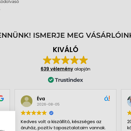
kódolvasó
7
ENNÜNK! ISMERJE MEG VÁSÁRLÓIN
KIVÁLÓ
639 vélemény
alapján
Éva
2026-08-05
Kedves volt a kiszállító, készséges az
2
áruház, pozitív tapasztalataim vannak.
k
ény