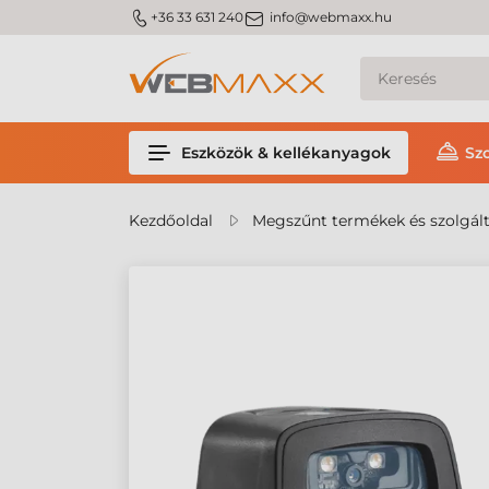
m_phone
m_email
+36 33 631 240
info@webmaxx.hu
Eszközök & kellékanyagok
Sz
Kezdőoldal
Megszűnt termékek és szolgál