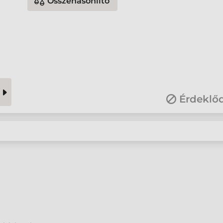
Összehasonlító
Érdeklő