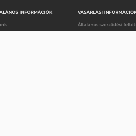
ALÁNOS INFORMÁCIÓK
VÁSÁRLÁSI INFORMÁCIÓ
unk
Általános szerződési felté
rhetőségek
Adatkezelési tájékoztató
ONALKÓDOLVASÓ
arancia
Szállítási és fizetési feltét
Érdeklődjön
K
Jogi nyilatkozat
káink
Elállás a szerződéstől
k végleges törlése
Utalásos fizetési lehetősé
p-Desk
Legyen viszonteladónk