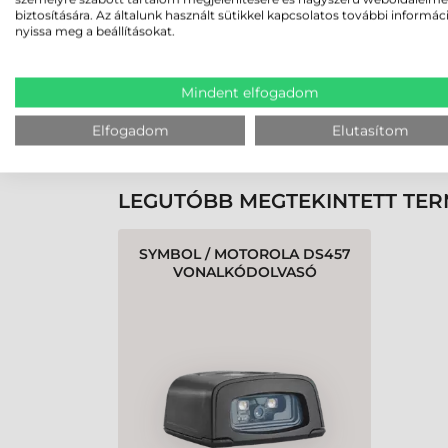
biztosítására. Az általunk használt sütikkel kapcsolatos további informác
nyissa meg a beállításokat.
Rendben volt a rendelésem
Olvass tovább
Mindent elfogadom
Elfogadom
Elutasítom
K
LEGUTÓBB MEGTEKINTETT TE
SYMBOL / MOTOROLA DS457
VONALKÓDOLVASÓ