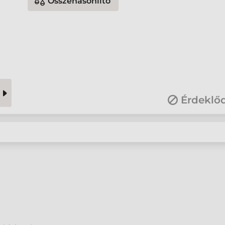
Összehasonlító
Érdeklő