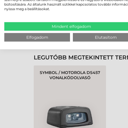
biztosítására. Az általunk használt sütikkel kapcsolatos további informác
nyissa meg a beállításokat.
Rendben volt a rendelésem
Olvass tovább
Mindent elfogadom
Elfogadom
Elutasítom
K
LEGUTÓBB MEGTEKINTETT TE
SYMBOL / MOTOROLA DS457
VONALKÓDOLVASÓ