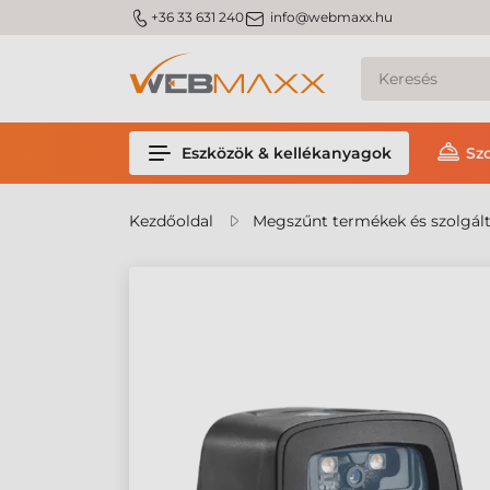
m_phone
m_email
+36 33 631 240
info@webmaxx.hu
Eszközök & kellékanyagok
Sz
Kezdőoldal
Megszűnt termékek és szolgál