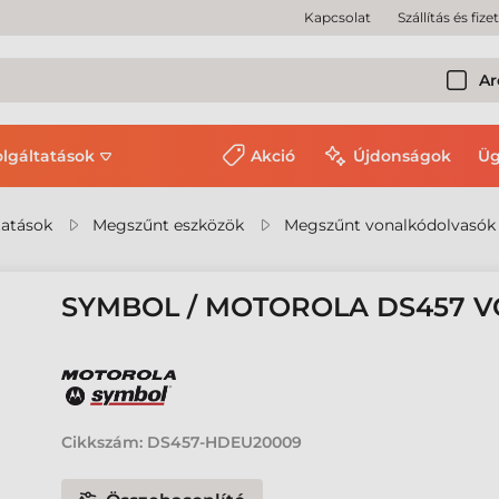
Kapcsolat
Szállítás és fize
Ar
olgáltatások
Akció
Újdonságok
Üg
tatások
Megszűnt eszközök
Megszűnt vonalkódolvasók
SYMBOL / MOTOROLA DS457 
Cikkszám:
DS457-HDEU20009