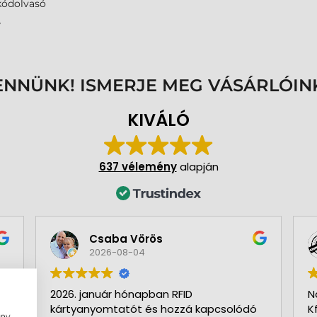
kódolvasó
7
ENNÜNK! ISMERJE MEG VÁSÁRLÓIN
KIVÁLÓ
637 vélemény
alapján
Csaba Vörös
2026-08-04
2026. január hónapban RFID
N
kártyanyomtatót és hozzá kapcsolódó
K
ény