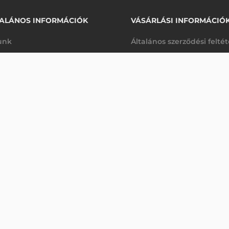
ALÁNOS INFORMÁCIÓK
VÁSÁRLÁSI INFORMÁCIÓ
unk
Általános szerződési felté
rhetőségek
Adatkezelési tájékoztató
ONALKÓDOLVASÓ
arancia
Szállítási és fizetési feltét
Érdeklődjön
K
Jogi nyilatkozat
káink
Elállás a szerződéstől
k végleges törlése
Utalásos fizetési lehetősé
p-Desk
Legyen viszonteladónk