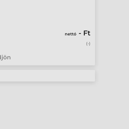
- Ft
nettó
(
-
)
djön