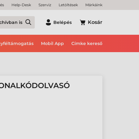
tés
Help-Desk
Szerviz
Letöltések
Márkáink
Kosár
chívban is
Belépés
yféltámogatás
Mobil App
Címke kereső
VONALKÓDOLVASÓ