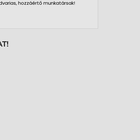
dvarias, hozzáértő munkatársak!
T!