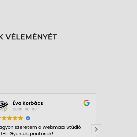
K VÉLEMÉNYÉT
Éva Korbács
A bol
2026-08-03
2026-
agyon szeretem a Webmaxx Stúdió
Gyors precíz
ft-t. Gyorsak, pontosak!