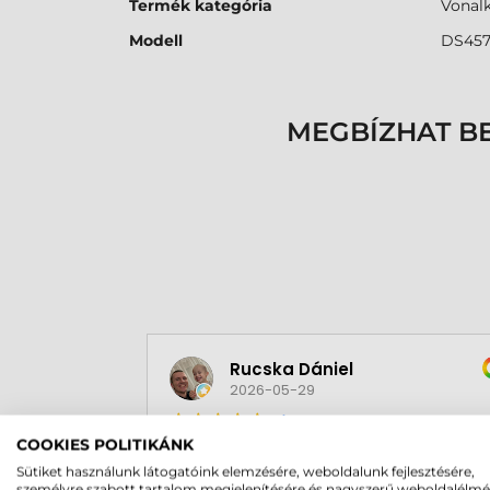
Termék kategória
Vonal
Modell
DS45
MEGBÍZHAT B
Rucska Dániel
2026-05-29
COOKIES POLITIKÁNK
Sütiket használunk látogatóink elemzésére, weboldalunk fejlesztésére,
személyre szabott tartalom megjelenítésére és nagyszerű weboldalélm