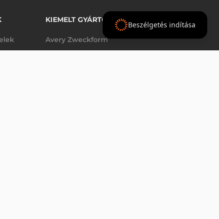
K
KIEMELT GYÁRTÓINK
Beszélgetés indítása
telek
Avery Zweckform
Datalogic
- Ft
nettó
elek
Epson
(
-
)
Godex
Tezeko
g
TSC
Zebra