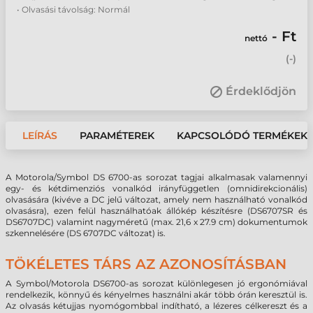
• Olvasási távolság: Normál
- Ft
nettó
(
-
)
Érdeklődjön
LEÍRÁS
PARAMÉTEREK
KAPCSOLÓDÓ TERMÉKEK
A Motorola/Symbol DS 6700-as sorozat tagjai alkalmasak valamennyi
egy- és kétdimenziós vonalkód irányfüggetlen (omnidirekcionális)
olvasására (kivéve a DC jelű változat, amely nem használható vonalkód
olvasásra), ezen felül használhatóak állókép készítésre (DS6707SR és
DS6707DC) valamint nagyméretű (max. 21,6 x 27.9 cm) dokumentumok
szkennelésére (DS 6707DC változat) is.
TÖKÉLETES TÁRS AZ AZONOSÍTÁSBAN
A Symbol/Motorola DS6700-as sorozat különlegesen jó ergonómiával
rendelkezik, könnyű és kényelmes használni akár több órán keresztül is.
Az olvasás kétujjas nyomógombbal indítható, a lézeres célkereszt és a