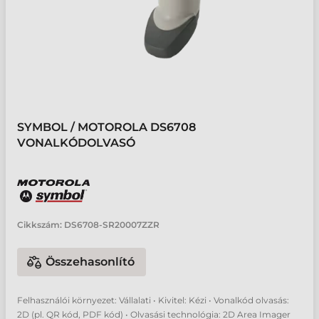
SYMBOL / MOTOROLA DS6708
VONALKÓDOLVASÓ
Cikkszám:
DS6708-SR20007ZZR
Összehasonlító
Felhasználói környezet: Vállalati • Kivitel: Kézi • Vonalkód olvasás:
2D (pl. QR kód, PDF kód) • Olvasási technológia: 2D Area Imager