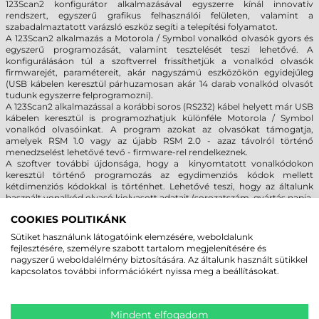
123Scan2 konfigurátor alkalmazásával egyszerre kínál innovatív
rendszert, egyszerű grafikus felhasználói felületen, valamint a
szabadalmaztatott varázsló eszköz segíti a telepítési folyamatot.
A 123Scan2 alkalmazás a Motorola / Symbol vonalkód olvasók gyors és
egyszerű programozását, valamint tesztelését teszi lehetővé. A
konfigurálásáon túl a szoftverrel frissíthetjük a vonalkód olvasók
firmwarejét, paramétereit, akár nagyszámú eszközökön egyidejűleg
(USB kábelen keresztül párhuzamosan akár 14 darab vonalkód olvasót
tudunk egyszerre felprogramozni).
A 123Scan2 alkalmazással a korábbi soros (RS232) kábel helyett már USB
kábelen keresztül is programozhatjuk különféle Motorola / Symbol
vonalkód olvasóinkat. A program azokat az olvasókat támogatja,
amelyek RSM 1.0 vagy az újabb RSM 2.0 - azaz távolról történő
menedzselést lehetővé tevő - firmware-rel rendelkeznek.
A szoftver további újdonsága, hogy a kinyomtatott vonalkódokon
keresztül történő programozás az egydimenziós kódok mellett
kétdimenziós kódokkal is történhet. Lehetővé teszi, hogy az általunk
használt vonalkód olvasó kiolvasott adatait (sorozatszám, gyártás napja,
firmware típusa) nyiván tudjuk tartani.
COOKIES POLITIKÁNK
Az 123Scan2 kompatibilis a legnépszerűbb irodai alkalmazásokkal,
lehetővé teszi a felhasználóknak, hogy létrehozzanak és továbbítsanak
Sütiket használunk látogatóink elemzésére, weboldalunk
e-mail konfigurációs fájlokat, mentsék a vonalkód konfigurációs lapokat
fejlesztésére, személyre szabott tartalom megjelenítésére és
Microsoft Word dokumentummá, illetve eszköz nyomkövetési adatok
nagyszerű weboldalélmény biztosítására. Az általunk használt sütikkel
szolgáltat közvetlenül a Microsoft Access alkalmazásnak.
kapcsolatos további információkért nyissa meg a beállításokat.
MEGBÍZHAT BENNÜNK! ISMERJE MEG
Mindent elfogadom