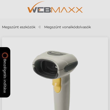
Megszűnt eszközök
Megszűnt vonalkódolvasók
Beszélgetés indítása