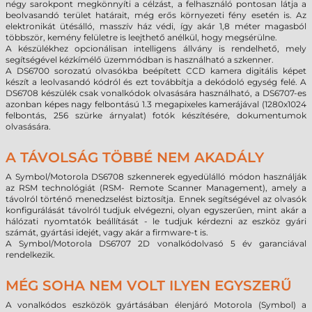
négy sarokpont megkönnyíti a célzást, a felhasználó pontosan látja a
beolvasandó terület határait, még erős környezeti fény esetén is. Az
elektronikát ütésálló, masszív ház védi, így akár 1,8 méter magasból
többször, kemény felületre is leejthető anélkül, hogy megsérülne.
A készülékhez opcionálisan intelligens állvány is rendelhető, mely
segítségével kézkímélő üzemmódban is használható a szkenner.
A DS6700 sorozatú olvasókba beépített CCD kamera digitális képet
készít a leolvasandó kódról és ezt továbbítja a dekódoló egység felé. A
DS6708 készülék csak vonalkódok olvasására használható, a DS6707-es
azonban képes nagy felbontású 1.3 megapixeles kamerájával (1280x1024
felbontás, 256 szürke árnyalat) fotók készítésére, dokumentumok
olvasására.
A TÁVOLSÁG TÖBBÉ NEM AKADÁLY
A Symbol/Motorola DS6708 szkennerek egyedülálló módon használják
az RSM technológiát (RSM- Remote Scanner Management), amely a
távolról történő menedzselést biztosítja. Ennek segítségével az olvasók
konfigurálását távolról tudjuk elvégezni, olyan egyszerűen, mint akár a
hálózati nyomtatók beállítását - le tudjuk kérdezni az eszköz gyári
számát, gyártási idejét, vagy akár a firmware-t is.
A Symbol/Motorola DS6707 2D vonalkódolvasó 5 év garanciával
rendelkezik.
MÉG SOHA NEM VOLT ILYEN EGYSZERŰ
A vonalkódos eszközök gyártásában élenjáró Motorola (Symbol) a