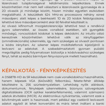
lézerolvasó tulajdonságaival kétdimenziós képalkotásra. Ennek
köszönhetően már nem kell választani a lézerolvasók gyorsasága és a
2D olvasók jó minősége között, hiszen mindez egyetlen eszközben
megtalálható. A készülékek 624 MHz-es processzora néhány ezred
másodperc alatt képes a beérkezett 1D és 2D kódok feldolgozására,
lehetővé téve másodpercenként akár 60 felvétel készítését is.
Az olvasó kifinomult mozgástoleranciája lehetővé teszi a rendkívül
gyors szkennelést, az összes vonalkód esetében, sőt gyengébb
minőségű, roncsolódott kódokat is képes dekódolni. Az intuitív célzó
keresztnek köszönhetően lehetővé válik az irányfüggetlen
(omnidirekcionális) szkennelés, így nem szükséges az olvasót pontosan
a kódra irányítani. Az szkener képes mobiltelefonok kijelzőjéről is
leolvasni az adatokat. A szabadalmaztatott gyorsan pulzáló
megvilágítás pedig folyamatosan biztosítja a kódolvasáshoz szükséges
fényt, tehát az eszköz bármilyen fényviszonyok mellett használható.
KÉPALKOTÁS - FÉNYKÉPKÉSZÍTÉS
A DS6878-HD és SR készülékek nem csak vonalkódokhoz használhatók,
hanem képesek VGA (640x480) felbontású, fekete-fehér állókép
készítésére is, 256 szürkeárnyalatban. Lehetőség nyílik aláírások,
dokumentumok, fényképek szkennelésére, bizonyos szövegrészek
digitalizálására (OCR optikai karakterfelismerés), valamint számszerű
adatok átvitelére (MICR). Az elektronikus nyilvántartás, valamint ezek a
bővítmények azért is hasznosak, mert például egy csekkről leolvasott
adatot egyből át lehet konvertálni és máris lehet indítani a banki