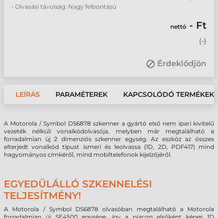
• Olvasási távolság: Nagy felbontású
- Ft
nettó
(
-
)
Érdeklődjön
LEÍRÁS
PARAMÉTEREK
KAPCSOLÓDÓ TERMÉKEK
A Motorola / Symbol DS6878 szkenner a gyártó első nem ipari kivitelű
vezeték nélküli vonalkódolvasója, melyben már megtalálható a
forradalmian új 2 dimenziós szkenner egység. Az eszköz az összes
elterjedt vonalkód típust ismeri és leolvassa (1D, 2D, PDF417) mind
hagyományos címkéről, mind mobiltelefonok kijelzőjéről.
EGYEDÜLÁLLÓ SZKENNELÉSI
TELJESÍTMÉNY!
A Motorola / Symbol DS6878 olvasóban megtalálható a Motorola
forradalmian új SE4500 egysége, így a piacon elsőként képes 1D