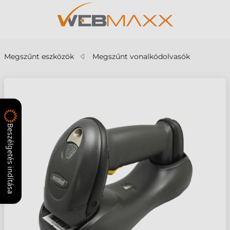
Megszűnt eszközök
Megszűnt vonalkódolvasók
Beszélgetés indítása