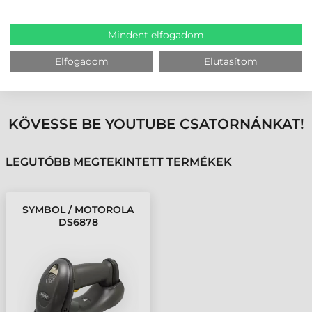
automatizálásának köszönhetően jelentősen csökkenthető az idő- és
költségráfordítás, valamint a logisztikában felmerülő problémák, melyek
főleg a mobil eszközök kezelése miatt keletkeznek.
Mindent elfogadom
Elfogadom
Elutasítom
MEGBÍZHAT BENNÜNK! ISMERJE MEG
VÁSÁRLÓINK VÉLEMÉNYÉT
KÖVESSE BE YOUTUBE CSATORNÁNKAT!
LEGUTÓBB MEGTEKINTETT TERMÉKEK
SYMBOL / MOTOROLA
DS6878
VONALKÓDOLVASÓ