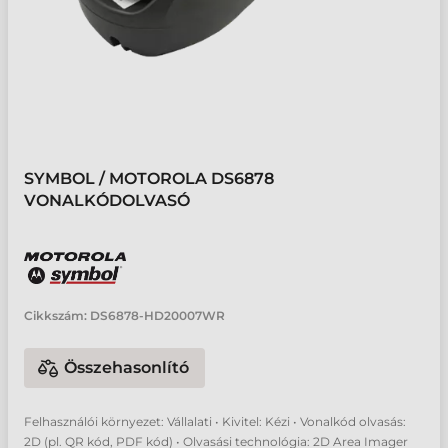
SYMBOL / MOTOROLA DS6878
VONALKÓDOLVASÓ
Cikkszám:
DS6878-HD20007WR
Összehasonlító
Felhasználói környezet: Vállalati • Kivitel: Kézi • Vonalkód olvasás:
2D (pl. QR kód, PDF kód) • Olvasási technológia: 2D Area Imager