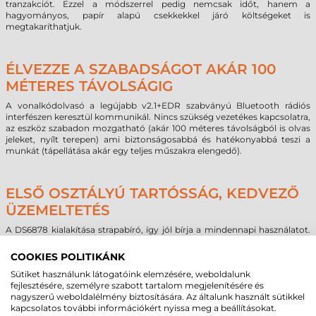
tranzakciót. Ezzel a módszerrel pedig nemcsak időt, hanem a
hagyományos, papír alapú csekkekkel járó költségeket is
megtakaríthatjuk.
ÉLVEZZE A SZABADSÁGOT AKÁR 100
MÉTERES TÁVOLSÁGIG
A vonalkódolvasó a legújabb v2.1+EDR szabványú Bluetooth rádiós
interfészen keresztül kommunikál. Nincs szükség vezetékes kapcsolatra,
az eszköz szabadon mozgatható (akár 100 méteres távolságból is olvas
jeleket, nyílt terepen) ami biztonságosabbá és hatékonyabbá teszi a
munkát (tápellátása akár egy teljes műszakra elengedő).
ELSŐ OSZTÁLYÚ TARTÓSSÁG, KEDVEZŐ
ÜZEMELTETÉS
A DS6878 kialakítása strapabíró, így jól bírja a mindennapi használatot.
Ütésálló házának köszönhetően ellenáll az akár 1,8 méterről történő
leejtésnek (ezzel kategóriája legjobbja) és IP43 védett, tehát megbízható
COOKIES POLITIKÁNK
működést garantál.
Sütiket használunk látogatóink elemzésére, weboldalunk
A Motorola RSM technológiájának integrált támogatása
fejlesztésére, személyre szabott tartalom megjelenítésére és
együttműködve a 123Scan2 szkenner-menedzsment szoftverrel könnyű
nagyszerű weboldalélmény biztosítására. Az általunk használt sütikkel
központi kezelést tesz lehetővé minden DS6878-SR eszköz esetében. Az
kapcsolatos további információkért nyissa meg a beállításokat.
eszközök nyomon követésének, konfigurációnak és firmware frissítések