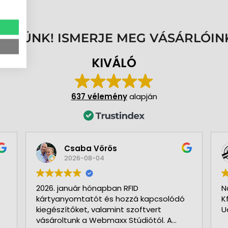
ENNÜNK! ISMERJE MEG VÁSÁRLÓIN
KIVÁLÓ
637 vélemény
alapján
Csaba Vörös
2026-08-04
2026. január hónapban RFID
N
kártyanyomtatót és hozzá kapcsolódó
K
kiegészítőket, valamint szoftvert
U
vásároltunk a Webmaxx Stúdiótól. A