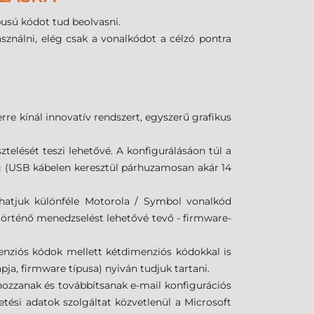
usú kódot tud beolvasni.
asználni, elég csak a vonalkódot a célzó pontra
e kínál innovatív rendszert, egyszerű grafikus
elését teszi lehetővé. A konfigurálásáon túl a
eg (USB kábelen keresztül párhuzamosan akár 14
hatjuk különféle Motorola / Symbol vonalkód
történő menedzselést lehetővé tevő - firmware-
nziós kódok mellett kétdimenziós kódokkal is
pja, firmware típusa) nyiván tudjuk tartani.
ehozzanak és továbbítsanak e-mail konfigurációs
ési adatok szolgáltat közvetlenül a Microsoft