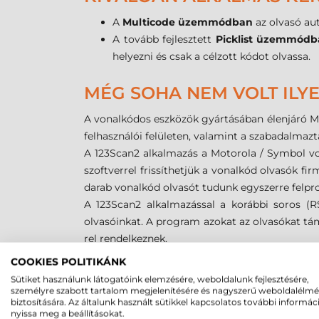
A
Multicode üzemmódban
az olvasó au
A tovább fejlesztett
Picklist üzemmód
helyezni és csak a célzott kódot olvassa.
MÉG SOHA NEM VOLT ILY
A vonalkódos eszközök gyártásában élenjáró Mo
felhasználói felületen, valamint a szabadalmazta
A 123Scan2 alkalmazás a Motorola / Symbol von
szoftverrel frissíthetjük a vonalkód olvasók 
darab vonalkód olvasót tudunk egyszerre felpr
A 123Scan2 alkalmazással a korábbi soros (
olvasóinkat. A program azokat az olvasókat tá
rel rendelkeznek.
A szoftver további újdonsága, hogy a kinyom
COOKIES POLITIKÁNK
történhet. Lehetővé teszi, hogy az általunk has
Sütiket használunk látogatóink elemzésére, weboldalunk fejlesztésére,
Az 123Scan2 kompatibilis a legnépszerűbb iroda
személyre szabott tartalom megjelenítésére és nagyszerű weboldalélm
biztosítására. Az általunk használt sütikkel kapcsolatos további informác
fájlokat, mentsék a vonalkód konfigurációs l
nyissa meg a beállításokat.