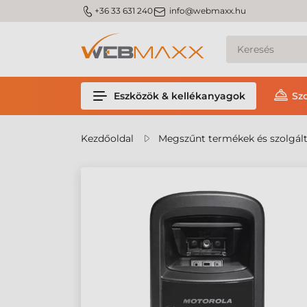
m_phone
m_email
+36 33 631 240
info@webmaxx.hu
Eszközök & kellékanyagok
Sz
Kezdőoldal
Megszűnt termékek és szolgál