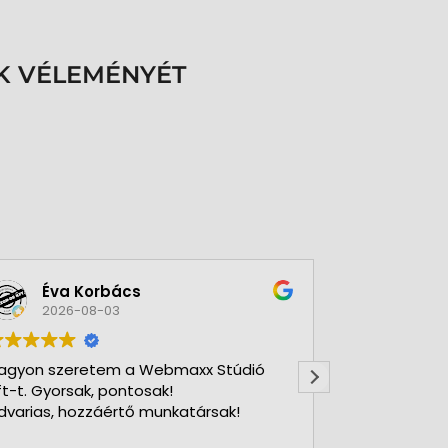
K VÉLEMÉNYÉT
Éva Korbács
A bol
2026-08-03
2026-
agyon szeretem a Webmaxx Stúdió
Gyors precíz
ft-t. Gyorsak, pontosak!
dvarias, hozzáértő munkatársak!