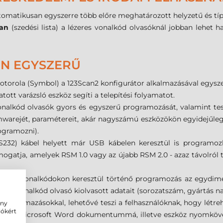
tomatikusan egyszerre több előre meghatározott helyzetű és típ
ban
(szedési lista) a lézeres vonalkód olvasóknál jobban lehet h
EN EGYSZERŰ
torola (Symbol) a 123Scan2 konfigurátor alkalmazásával egyszerr
tott varázsló eszköz segíti a telepítési folyamatot.
alkód olvasók gyors és egyszerű programozását, valamint teszt
firmwarejét, paramétereit, akár nagyszámú eszközökön egyidejűl
ogramozni).
RS232) kábel helyett már USB kábelen keresztül is programoz
mogatja, amelyek RSM 1.0 vagy az újabb RSM 2.0 - azaz távolról 
tatott vonalkódokon keresztül történő programozás az egydime
znált vonalkód olvasó kiolvasott adatait (sorozatszám, gyártás na
i alkalmazásokkal, lehetővé teszi a felhasználóknak, hogy létr
ény
iókért
apokat Microsoft Word dokumentummá, illetve eszköz nyomkövet