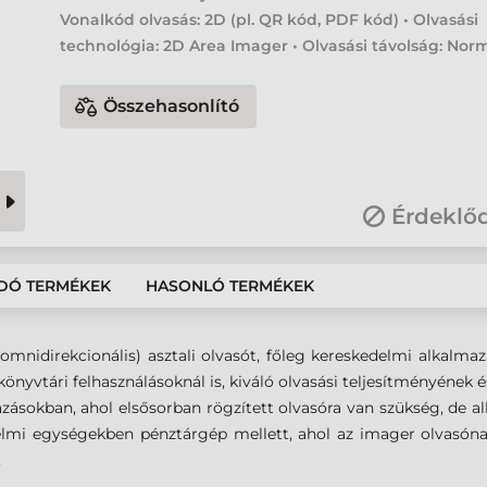
Vonalkód olvasás: 2D (pl. QR kód, PDF kód) • Olvasási
technológia: 2D Area Imager • Olvasási távolság: Nor
Összehasonlító
Érdeklő
DÓ TERMÉKEK
HASONLÓ TERMÉKEK
idirekcionális) asztali olvasót, főleg kereskedelmi alkalmazás
 könyvtári felhasználásoknál is, kiváló olvasási teljesítményéne
mazásokban, ahol elsősorban rögzített olvasóra van szükség, de
elmi egységekben pénztárgép mellett, ahol az imager olvasón
.