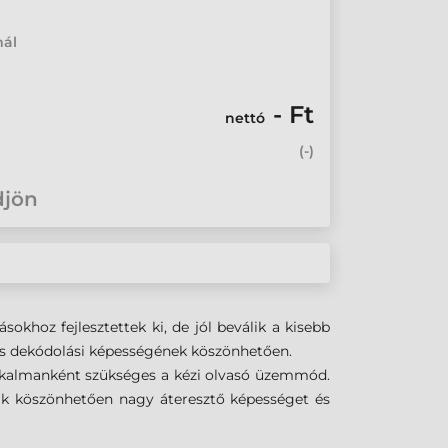
mál
- Ft
nettó
(
-
)
djön
okhoz fejlesztettek ki, de jól beválik a kisebb
k és dekódolási képességének köszönhetően.
 alkalmanként szükséges a kézi olvasó üzemmód.
ak köszönhetően nagy áteresztő képességet és