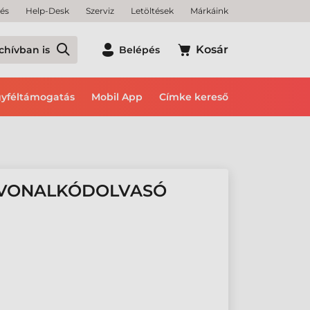
tés
Help-Desk
Szerviz
Letöltések
Márkáink
Kosár
chívban is
Belépés
yféltámogatás
Mobil App
Címke kereső
 VONALKÓDOLVASÓ