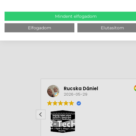
Access alkalmazásnak.
Mindent elfogadom
MEGBÍZHAT B
Elfogadom
Elutasítom
Rucska Dániel
2026-05-29