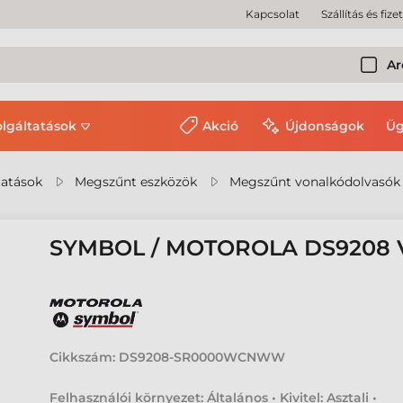
Kapcsolat
Szállítás és fize
Ar
olgáltatások
Akció
Újdonságok
Üg
tatások
Megszűnt eszközök
Megszűnt vonalkódolvasók
SYMBOL / MOTOROLA DS9208
Cikkszám:
DS9208-SR0000WCNWW
Felhasználói környezet: Általános • Kivitel: Asztali •