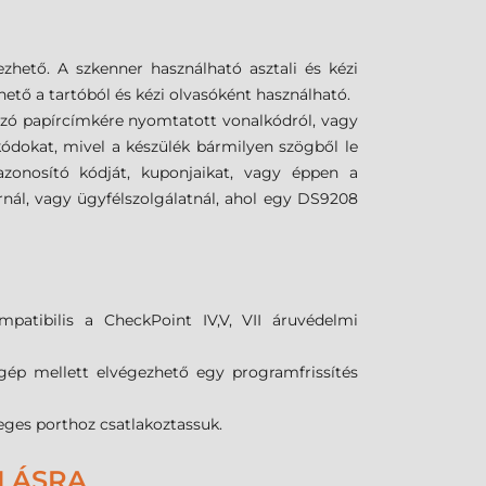
ezhető.
A szkenner használható asztali és kézi
ető a tartóból és kézi olvasóként használható.
szó papírcímkére nyomtatott vonalkódról, vagy
kódokat, mivel a készülék bármilyen szögből le
azonosító kódját, kuponjaikat, vagy éppen a
rnál, vagy ügyfélszolgálatnál, ahol egy DS9208
patibilis a CheckPoint IV,V, VII áruvédelmi
ép mellett elvégezhető egy programfrissítés
leges porthoz csatlakoztassuk.
ÁLÁSRA