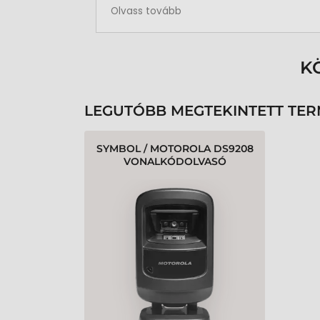
Rendben volt a rendelésem
Olvass tovább
K
LEGUTÓBB MEGTEKINTETT TE
SYMBOL / MOTOROLA DS9208
VONALKÓDOLVASÓ