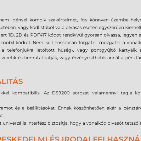
ű, nem igényel komoly szakértelmet, így könnyen üzembe hely
tében, vagy kódlistából való olvasás esetén egyszerűen kiemelh
ert 1D, 2D és PDF417 kódot rendkívül gyorsan olvassa, legyen 
t mobil kódról. Nem kell hosszasan forgatni, mozgatni a vonal
 a telefonjukra letöltött hűség-, vagy pontgyűjtő kártyáik 
l vihetik és bemutathatják, vagy érvényesíthetik annál a pénztá
LITÁS
kkel kompatibilis. Az DS9200 sorozat valamennyi tagja kom
amot és a beállításokat. Ennek köszönhetően akár a pénztárg
t.
t univerzális interfész biztosítja, hogy a vonalkód olvasót tetsző
ESKEDELMI ÉS IRODAI FELHASZN