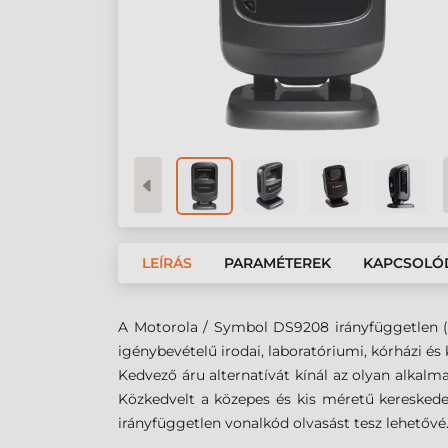
LEÍRÁS
PARAMÉTEREK
KAPCSOLÓ
A Motorola / Symbol DS9208 irányfüggetlen (omn
igénybevételű irodai, laboratóriumi, kórházi és
Kedvező áru alternatívát kínál az olyan alkal
Közkedvelt a közepes és kis méretű keresked
irányfüggetlen
vonalkód olvasást tesz lehetővé