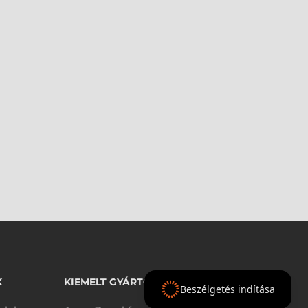
K
KIEMELT GYÁRTÓINK
Beszélgetés indítása