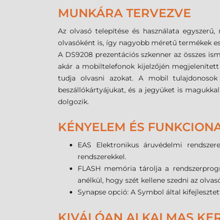
MUNKÁRA TERVEZVE
Az olvasó telepítése és használata egyszer
olvasóként is, így nagyobb méretű termékek ese
A DS9208 prezentációs szkenner az összes ism
akár a mobiltelefonok kijelzőjén megjelenítet
tudja olvasni azokat. A mobil tulajdonosok
beszállókártyájukat, és a jegyüket is magukka
dolgozik.
KÉNYELEM ÉS FUNKCIONA
EAS Elektronikus áruvédelmi rendszere
rendszerekkel.
FLASH memória tárolja a rendszerprogr
anélkül, hogy szét kellene szedni az olvasó
Synapse opció: A Symbol által kifejlesztet
KIVÁLÓAN ALKALMAS KER