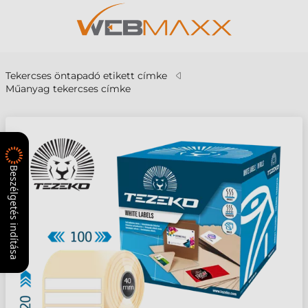
Tekercses öntapadó etikett címke
Műanyag tekercses címke
Beszélgetés indítása