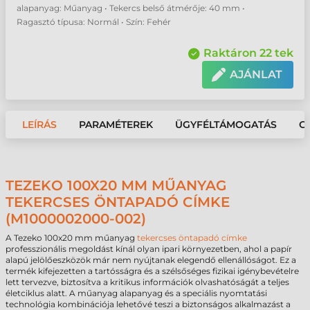
alapanyag: Műanyag • Tekercs belső átmérője: 40 mm •
Ragasztó típusa: Normál • Szín: Fehér
Raktáron 22 tek
AJÁNLAT
LEÍRÁS
PARAMÉTEREK
ÜGYFÉLTÁMOGATÁS
G
TEZEKO 100X20 MM MŰANYAG
TEKERCSES ÖNTAPADÓ CÍMKE
(M1000002000-002)
A Tezeko 100x20 mm műanyag
tekercses öntapadó címke
professzionális megoldást kínál olyan ipari környezetben, ahol a papír
alapú jelölőeszközök már nem nyújtanak elegendő ellenállóságot. Ez a
termék kifejezetten a tartósságra és a szélsőséges fizikai igénybevételre
lett tervezve, biztosítva a kritikus információk olvashatóságát a teljes
életciklus alatt. A műanyag alapanyag és a speciális nyomtatási
technológia kombinációja lehetővé teszi a biztonságos alkalmazást a