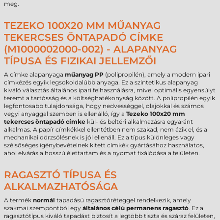
meg.
TEZEKO 100X20 MM MŰANYAG
TEKERCSES ÖNTAPADÓ CÍMKE
(M1000002000-002) - ALAPANYAG
TÍPUSA ÉS FIZIKAI JELLEMZŐI
A címke alapanyaga
műanyag PP
(polipropilén), amely a modern ipari
címkézés egyik legsokoldalúbb anyaga. Ez a szintetikus alapanyag
kiváló választás általános ipari felhasználásra, mivel optimális egyensúlyt
teremt a tartósság és a költséghatékonyság között. A polipropilén egyik
legfontosabb tulajdonsága, hogy nedvességgel, olajokkal és számos
vegyi anyaggal szemben is ellenálló, így a
Tezeko 100x20 mm
tekercses öntapadó címke
kül- és beltéri alkalmazásra egyaránt
alkalmas. A papír címkékkel ellentétben nem szakad, nem ázik el, és a
mechanikai dörzsölésnek is jól ellenáll. Ez a típus különleges vagy
szélsőséges igénybevételnek kitett címkék gyártásához használatos,
ahol elvárás a hosszú élettartam és a nyomat fixálódása a felületen.
RAGASZTÓ TÍPUSA ÉS
ALKALMAZHATÓSÁGA
A termék
normál
tapadású ragasztóréteggel rendelkezik, amely
szakmai szempontból egy
általános célú permanens ragasztó
. Ez a
ragasztótípus kiváló tapadást biztosít a legtöbb tiszta és száraz felületen,