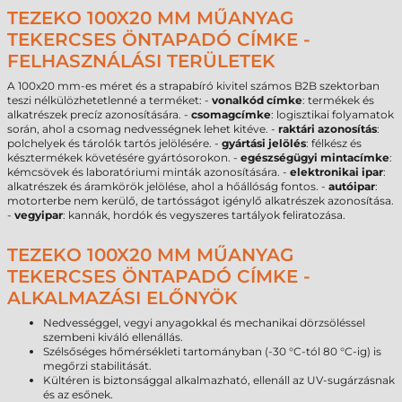
TEZEKO 100X20 MM MŰANYAG
TEKERCSES ÖNTAPADÓ CÍMKE -
FELHASZNÁLÁSI TERÜLETEK
A 100x20 mm-es méret és a strapabíró kivitel számos B2B szektorban
teszi nélkülözhetetlenné a terméket: -
vonalkód címke
: termékek és
alkatrészek precíz azonosítására. -
csomagcímke
: logisztikai folyamatok
során, ahol a csomag nedvességnek lehet kitéve. -
raktári azonosítás
:
polchelyek és tárolók tartós jelölésére. -
gyártási jelölés
: félkész és
késztermékek követésére gyártósorokon. -
egészségügyi mintacímke
:
kémcsövek és laboratóriumi minták azonosítására. -
elektronikai ipar
:
alkatrészek és áramkörök jelölése, ahol a hőállóság fontos. -
autóipar
:
motorterbe nem kerülő, de tartósságot igénylő alkatrészek azonosítása.
-
vegyipar
: kannák, hordók és vegyszeres tartályok feliratozása.
TEZEKO 100X20 MM MŰANYAG
TEKERCSES ÖNTAPADÓ CÍMKE -
ALKALMAZÁSI ELŐNYÖK
Nedvességgel, vegyi anyagokkal és mechanikai dörzsöléssel
szembeni kiváló ellenállás.
Szélsőséges hőmérsékleti tartományban (-30 °C-tól 80 °C-ig) is
megőrzi stabilitását.
Kültéren is biztonsággal alkalmazható, ellenáll az UV-sugárzásnak
és az esőnek.