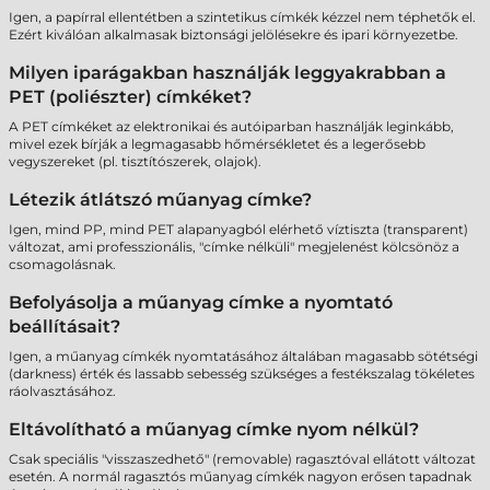
Igen, a papírral ellentétben a szintetikus címkék kézzel nem téphetők el.
Ezért kiválóan alkalmasak biztonsági jelölésekre és ipari környezetbe.
Milyen iparágakban használják leggyakrabban a
PET (poliészter) címkéket?
A PET címkéket az elektronikai és autóiparban használják leginkább,
mivel ezek bírják a legmagasabb hőmérsékletet és a legerősebb
vegyszereket (pl. tisztítószerek, olajok).
Létezik átlátszó műanyag címke?
Igen, mind PP, mind PET alapanyagból elérhető víztiszta (transparent)
változat, ami professzionális, "címke nélküli" megjelenést kölcsönöz a
csomagolásnak.
Befolyásolja a műanyag címke a nyomtató
beállításait?
Igen, a műanyag címkék nyomtatásához általában magasabb sötétségi
(darkness) érték és lassabb sebesség szükséges a festékszalag tökéletes
ráolvasztásához.
Eltávolítható a műanyag címke nyom nélkül?
Csak speciális "visszaszedhető" (removable) ragasztóval ellátott változat
esetén. A normál ragasztós műanyag címkék nagyon erősen tapadnak