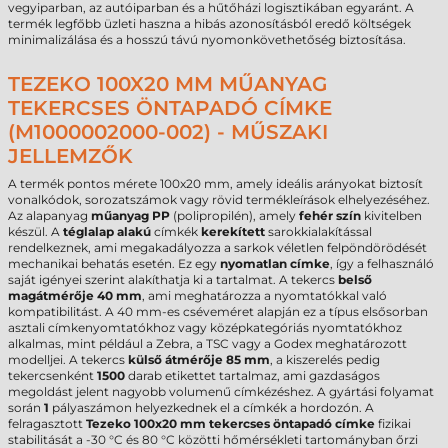
vegyiparban, az autóiparban és a hűtőházi logisztikában egyaránt. A
termék legfőbb üzleti haszna a hibás azonosításból eredő költségek
minimalizálása és a hosszú távú nyomonkövethetőség biztosítása.
TEZEKO 100X20 MM MŰANYAG
TEKERCSES ÖNTAPADÓ CÍMKE
(M1000002000-002) - MŰSZAKI
JELLEMZŐK
A termék pontos mérete 100x20 mm, amely ideális arányokat biztosít
vonalkódok, sorozatszámok vagy rövid termékleírások elhelyezéséhez.
Az alapanyag
műanyag PP
(polipropilén), amely
fehér
szín
kivitelben
készül. A
téglalap alakú
címkék
kerekített
sarokkialakítással
rendelkeznek, ami megakadályozza a sarkok véletlen felpöndörödését
mechanikai behatás esetén. Ez egy
nyomatlan címke
, így a felhasználó
saját igényei szerint alakíthatja ki a tartalmat. A tekercs
belső
magátmérője 40 mm
, ami meghatározza a nyomtatókkal való
kompatibilitást. A 40 mm-es cséveméret alapján ez a típus elsősorban
asztali címkenyomtatókhoz vagy középkategóriás nyomtatókhoz
alkalmas, mint például a Zebra, a TSC vagy a Godex meghatározott
modelljei. A tekercs
külső átmérője 85 mm
, a kiszerelés pedig
tekercsenként
1500
darab etikettet tartalmaz, ami gazdaságos
megoldást jelent nagyobb volumenű címkézéshez. A gyártási folyamat
során
1
pályaszámon helyezkednek el a címkék a hordozón. A
felragasztott
Tezeko 100x20 mm tekercses öntapadó címke
fizikai
stabilitását a -30 °C és 80 °C közötti hőmérsékleti tartományban őrzi