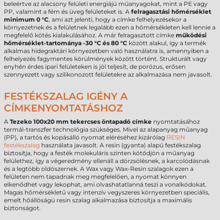
beleértve az alacsony felületi energiájú műanyagokat, mint a PE vagy
PP, valamint a fém és üveg felületeket is. A
felragasztási hőmérséklet
minimum 0 °C
, ami azt jelenti, hogy a címke felhelyezésekor a
környezetnek és a felületnek legalább ezen a hőmérsékleten kell lennie a
megfelelő kötés kialakulásához. A már felragasztott címke
működési
hőmérséklet-tartománya -30 °C és 80 °C
között alakul, így a termék
alkalmas hidegraktári környezetben való használatra is, amennyiben a
felhelyezés fagymentes körülmények között történt. Strukturált vagy
enyhén érdes ipari felületeken is jól teljesít, de porózus, erősen
szennyezett vagy szilikonozott felületekre az alkalmazása nem javasolt.
FESTÉKSZALAG IGÉNY A
CÍMKENYOMTATÁSHOZ
A
Tezeko 100x20 mm tekercses öntapadó címke
nyomtatásához
termál-transzfer technológia szükséges. Mivel az alapanyag műanyag
(PP), a tartós és kopásálló nyomat eléréséhez kizárólag
RESIN
festékszalag
használata javasolt. A resin (gyanta) alapú festékszalag
biztosítja, hogy a festék molekuláris szinten kötődjön a műanyag
felülethez, így a végeredmény ellenáll a dörzsölésnek, a karcolódásnak
és a legtöbb oldószernek. A Wax vagy Wax-Resin szalagok ezen a
felületen nem tapadnak meg megfelelően, a nyomat könnyen
elkenődhet vagy lekophat, ami olvashatatlanná teszi a vonalkódokat.
Magas hőmérsékletű vagy intenzív vegyszeres környezetben speciális,
emelt hőállóságú resin szalag alkalmazása biztosítja a maximális
biztonságot.