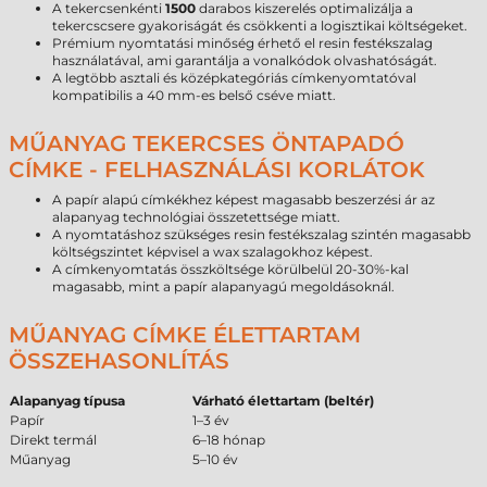
A tekercsenkénti
1500
darabos kiszerelés optimalizálja a
tekercscsere gyakoriságát és csökkenti a logisztikai költségeket.
Prémium nyomtatási minőség érhető el resin festékszalag
használatával, ami garantálja a vonalkódok olvashatóságát.
A legtöbb asztali és középkategóriás címkenyomtatóval
kompatibilis a 40 mm-es belső cséve miatt.
MŰANYAG TEKERCSES ÖNTAPADÓ
CÍMKE - FELHASZNÁLÁSI KORLÁTOK
A papír alapú címkékhez képest magasabb beszerzési ár az
alapanyag technológiai összetettsége miatt.
A nyomtatáshoz szükséges resin festékszalag szintén magasabb
költségszintet képvisel a wax szalagokhoz képest.
A címkenyomtatás összköltsége körülbelül 20-30%-kal
magasabb, mint a papír alapanyagú megoldásoknál.
MŰANYAG CÍMKE ÉLETTARTAM
ÖSSZEHASONLÍTÁS
Alapanyag típusa
Várható élettartam (beltér)
Papír
1–3 év
Direkt termál
6–18 hónap
Műanyag
5–10 év