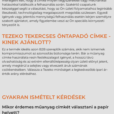
mérlegelni kell, hogy a címke milyen vegyszerekkel vagy mechanikai
hatásokkal találkozik a felhasználás során. Szakértő csapatunk
készséggel segíti a választást, hogy az Ön üzleti folyamataihoz leginkább
illeszkedő, technológiailag megalapozott megoldás szülessen. Egyedi
igények vagy jelentős mennyiségű felhasználás esetén kérjen személyre
szabott ajánlatot, amely figyelembe veszi az Ön speciális környezeti
tényezőit is.
TEZEKO TEKERCSES ÖNTAPADÓ CÍMKE -
KINEK AJÁNLOTT?
Ez a termék ideális azon B2B szereplők számára, akik nem ismernek
kompromisszumot az azonosítás biztonsága terén. Bár a műanyag
címke használata resin festékszalagot igényel, a hosszú távú
olvashatóság és az extrém ellenállóképesség olyan üzleti előnyt jelent,
amely megtérül a selejtes vagy elveszett áruk számának
csökkenésében. Válassza a Tezeko minőséget a legkedvezőbb ipari ár-
érték arány eléréséhez.
GYAKRAN ISMÉTELT KÉRDÉSEK
Mikor érdemes műanyag címkét választani a papír
helyett?