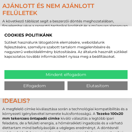
AJÁNLOTT ÉS NEM AJÁNLOTT
FELÜLETEK
A következő táblázat segít a beszerzői döntés meghozatalában,
figyelembe véve a ragasztó technikai korlátait és a műanyag alapanyag
tulajdonságait.
COOKIES POLITIKÁNK
Ajánlott
Feltételes
Nem ajánlott
Sütiket használunk látogatóink elemzésére, weboldalunk
alacsony felületi energiájú
enyhén érdes
fejlesztésére, személyre szabott tartalom megjelenítésére és
jeges, deres felület
műanyag (PE, PP)
műanyag
nagyszerű weboldalélmény biztosítására. Az általunk használt sütikkel
enyhén
kapcsolatos további információkért nyissa meg a beállításokat.
fém felületek
strukturált
porózus karton
műanyag
festett fém felületek
tisztított, sima fa
szilikonos bevonat
Mindent elfogadom
enyhén hajlított
erősen szennyezett
üveg
felület
vagy olajos felület
Elfogadom
Elutasítom
NEM BIZTOS BENNE, MELYIK CÍMKE AZ
IDEÁLIS?
A megfelelő címke kiválasztása során a technológiai kompatibilitás és a
környezeti igénybevétel ismerete kulcsfontosságú. A
Tezeko 100x20
mm tekercses öntapadó címke
kiváló választás a legtöbb ipari
feladatra, de a felületi energia, a hőmérsékleti ingadozás és a várható
élettartam mind befolyásolják a végleges eredményt. A döntésnél