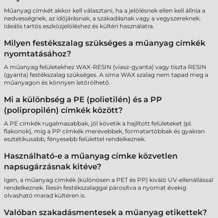
Műanyag címkét akkor kell választani, ha a jelölésnek ellen kell állnia a
nedvességnek, az időjárásnak, a szakadásnak vagy a vegyszereknek.
Ideális tartós eszközjelöléshez és kültéri használatra.
Milyen festékszalag szükséges a műanyag címkék
nyomtatásához?
A műanyag felületekhez WAX-RESIN (viasz-gyanta) vagy tiszta RESIN
(gyanta) festékszalag szükséges. A sima WAX szalag nem tapad meg a
műanyagon és könnyen letörölhető.
Mi a különbség a PE (polietilén) és a PP
(polipropilén) címkék között?
A PE címkék rugalmasabbak, jól követik a hajlított felületeket (pl.
flakonok), míg a PP címkék merevebbek, formatartóbbak és gyakran
esztétikusabb, fényesebb felülettel rendelkeznek.
Használható-e a műanyag címke közvetlen
napsugárzásnak kitéve?
Igen, a műanyag címkék (különösen a PET és PP) kiváló UV-ellenállással
rendelkeznek. Resin festékszalaggal párosítva a nyomat évekig
olvasható marad kültéren is.
Valóban szakadásmentesek a műanyag etikettek?