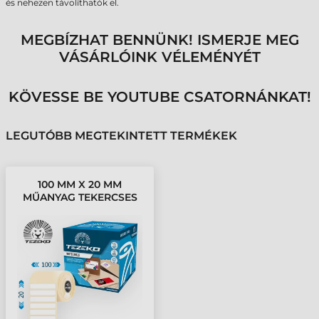
és nehezen távolíthatók el.
MEGBÍZHAT BENNÜNK! ISMERJE MEG
VÁSÁRLÓINK VÉLEMÉNYÉT
KÖVESSE BE YOUTUBE CSATORNÁNKAT!
LEGUTÓBB MEGTEKINTETT TERMÉKEK
100 MM X 20 MM
MŰANYAG TEKERCSES
ETIKETT CÍMKE FEHÉR (
1500 CÍMKE/TEKERCS )