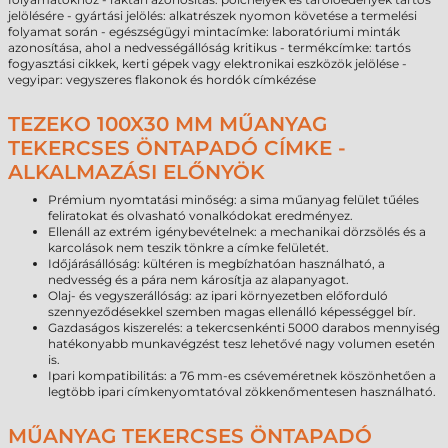
jelölésére - gyártási jelölés: alkatrészek nyomon követése a termelési
folyamat során - egészségügyi mintacímke: laboratóriumi minták
azonosítása, ahol a nedvességállóság kritikus - termékcímke: tartós
fogyasztási cikkek, kerti gépek vagy elektronikai eszközök jelölése -
vegyipar: vegyszeres flakonok és hordók címkézése
TEZEKO 100X30 MM MŰANYAG
TEKERCSES ÖNTAPADÓ CÍMKE -
ALKALMAZÁSI ELŐNYÖK
Prémium nyomtatási minőség: a sima műanyag felület tűéles
feliratokat és olvasható vonalkódokat eredményez.
Ellenáll az extrém igénybevételnek: a mechanikai dörzsölés és a
karcolások nem teszik tönkre a címke felületét.
Időjárásállóság: kültéren is megbízhatóan használható, a
nedvesség és a pára nem károsítja az alapanyagot.
Olaj- és vegyszerállóság: az ipari környezetben előforduló
szennyeződésekkel szemben magas ellenálló képességgel bír.
Gazdaságos kiszerelés: a tekercsenkénti 5000 darabos mennyiség
hatékonyabb munkavégzést tesz lehetővé nagy volumen esetén
is.
Ipari kompatibilitás: a 76 mm-es cséveméretnek köszönhetően a
legtöbb ipari címkenyomtatóval zökkenőmentesen használható.
MŰANYAG TEKERCSES ÖNTAPADÓ