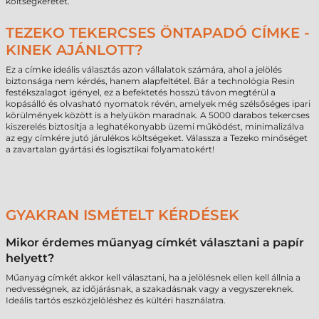
költségkeretét.
TEZEKO TEKERCSES ÖNTAPADÓ CÍMKE -
KINEK AJÁNLOTT?
Ez a címke ideális választás azon vállalatok számára, ahol a jelölés
biztonsága nem kérdés, hanem alapfeltétel. Bár a technológia Resin
festékszalagot igényel, ez a befektetés hosszú távon megtérül a
kopásálló és olvasható nyomatok révén, amelyek még szélsőséges ipari
körülmények között is a helyükön maradnak. A 5000 darabos tekercses
kiszerelés biztosítja a leghatékonyabb üzemi működést, minimalizálva
az egy címkére jutó járulékos költségeket. Válassza a Tezeko minőséget
a zavartalan gyártási és logisztikai folyamatokért!
GYAKRAN ISMÉTELT KÉRDÉSEK
Mikor érdemes műanyag címkét választani a papír
helyett?
Műanyag címkét akkor kell választani, ha a jelölésnek ellen kell állnia a
nedvességnek, az időjárásnak, a szakadásnak vagy a vegyszereknek.
Ideális tartós eszközjelöléshez és kültéri használatra.