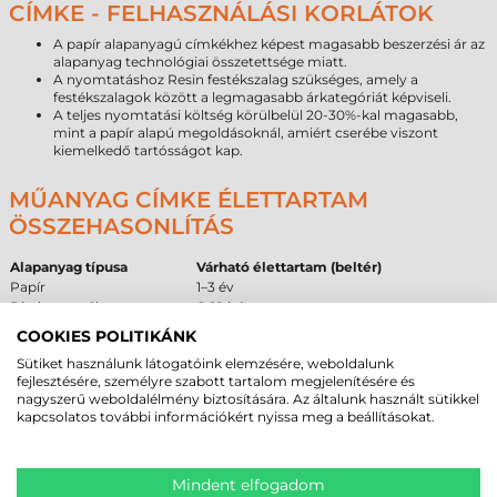
CÍMKE - FELHASZNÁLÁSI KORLÁTOK
A papír alapanyagú címkékhez képest magasabb beszerzési ár az
alapanyag technológiai összetettsége miatt.
A nyomtatáshoz Resin festékszalag szükséges, amely a
festékszalagok között a legmagasabb árkategóriát képviseli.
A teljes nyomtatási költség körülbelül 20-30%-kal magasabb,
mint a papír alapú megoldásoknál, amiért cserébe viszont
kiemelkedő tartósságot kap.
MŰANYAG CÍMKE ÉLETTARTAM
ÖSSZEHASONLÍTÁS
Alapanyag típusa
Várható élettartam (beltér)
Papír
1–3 év
Direkt termál
6–18 hónap
Műanyag (PP)
5–10 év
COOKIES POLITIKÁNK
Sütiket használunk látogatóink elemzésére, weboldalunk
AJÁNLOTT ÉS NEM AJÁNLOTT
fejlesztésére, személyre szabott tartalom megjelenítésére és
nagyszerű weboldalélmény biztosítására. Az általunk használt sütikkel
FELÜLETEK
kapcsolatos további információkért nyissa meg a beállításokat.
A megfelelő tapadás elérése érdekében fontos figyelembe venni a
célfelület tulajdonságait. Az alábbi táblázat segít a beszerzői döntés
meghozatalában a ragasztó tulajdonságai alapján.
Mindent elfogadom