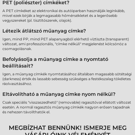
PET (poliészter) címkéket?
A PET címkéket az elektronikai és autóiparban használják leginkább,
mivel ezek bírják a legmagasabb hőmérsékletet és a legerősebb
vegyszereket (pl. tisztítószerek, olajok).
Létezik átlátszó műanyag címke?
Igen, mind PP, mind PET alapanyagból elérhető víztiszta (transparent)
változat, ami professzionális, "címke nélküli" megjelenést kölcsönöz a
csomagolásnak.
Befolyásolja a műanyag címke a nyomtató
beállításait?
Igen, a műanyag címkék nyomtatásához általában magasabb sötétségi
(darkness) érték és lassabb sebesség szükséges a festékszalag tökéletes
ráolvasztásához.
Eltávolítható a műanyag címke nyom nélkül?
Csak speciális "visszaszedhető" (removable) ragasztóval ellátott változat
esetén. A normál ragasztós műanyag címkék nagyon erősen tapadnak
és nehezen távolíthatók el.
MEGBÍZHAT BENNÜNK! ISMERJE MEG