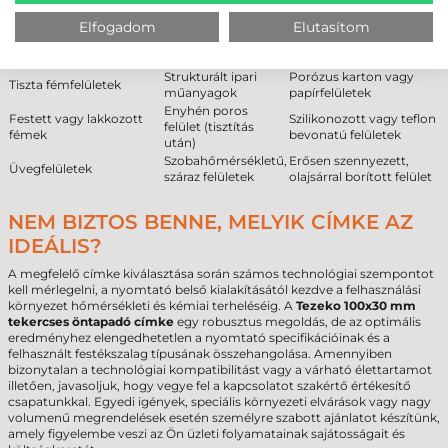
Ajánlott
Feltételes
Nem ajánlott
Elfogadom
Elutasítom
Alacsony felületi
Enyhén érdes
Jeges, deres vagy
energiájú műanyag (PE,
műanyag felületek
zúzmarás felületek
PP)
Strukturált ipari
Porózus karton vagy
Tiszta fémfelületek
műanyagok
papírfelületek
Enyhén poros
Festett vagy lakkozott
Szilikonozott vagy teflon
felület (tisztítás
fémek
bevonatú felületek
után)
Szobahőmérsékletű,
Erősen szennyezett,
Üvegfelületek
száraz felületek
olajsárral borított felület
NEM BIZTOS BENNE, MELYIK CÍMKE AZ
IDEÁLIS?
A megfelelő címke kiválasztása során számos technológiai szempontot
kell mérlegelni, a nyomtató belső kialakításától kezdve a felhasználási
környezet hőmérsékleti és kémiai terheléséig. A
Tezeko 100x30 mm
tekercses öntapadó címke
egy robusztus megoldás, de az optimális
eredményhez elengedhetetlen a nyomtató specifikációinak és a
felhasznált festékszalag típusának összehangolása. Amennyiben
bizonytalan a technológiai kompatibilitást vagy a várható élettartamot
illetően, javasoljuk, hogy vegye fel a kapcsolatot szakértő értékesítő
csapatunkkal. Egyedi igények, speciális környezeti elvárások vagy nagy
volumenű megrendelések esetén személyre szabott ajánlatot készítünk,
amely figyelembe veszi az Ön üzleti folyamatainak sajátosságait és