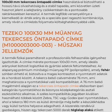
100x30 mm tekercses öntapadó címke
használatával biztosítható a
hosszú távú olvashatóság és a stabil tapadás, ami közvetlen üzleti
hasznot jelent a selejtarány csökkentésén és a pontosabb
raktárkezelésen keresztül. A termék legfőbb versenyelőnye a
kiemelkedő ár-érték arány és a speciális ipari ragasztó kombinációja,
amely révén a címkézés folyamata költséghatékonyabbá válik.
TEZEKO 100X30 MM MŰANYAG
TEKERCSES ÖNTAPADÓ CÍMKE
(M1000003000-003) - MŰSZAKI
JELLEMZŐK
A termék fizikai paramétereit a professzionális felhasználás igényeihez
igazították. A címke mérete pontosan 100x30 mm, amely ideális
arányokat biztosít logisztikai és gyártási adatok feltüntetéséhez. Az
alapanyag prémium minőségű műanyag PP (polipropilén), amely
fehér
színben érhető el, biztosítva a magas kontrasztot a nyomtatott adatok
és a hordozó között. A tekercs belső csévemérete 76 mm, ami
meghatározza a nyomtatókkal való kompatibilitást. A 76 mm belső
magátmérő alapján ez a
tekercses öntapadó címke
elsősorban ipari
kategóriás nyomtatókhoz és bizonyos középkategóriás asztali
eszközökhöz alkalmas. A széles kompatibilitás jegyében kiválóan
használható többek között Zebra, TSC vagy Godex ipari nyomtatókban,
ahol a tekercs 180 mm-es külső átmérője még befér a készülékházba
vagy külső tartóra helyezve adagolható. A kiszerelés rendkívül
gazdaságos, hiszen egy tekercsen 5000 darab
téglalap alakú
etikett