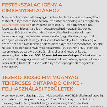
FESTÉKSZALAG IGÉNY A
CÍMKENYOMTATÁSHOZ
Mivel a polipropilén alapanyagú címkék felülete nem szívja magába a
festéket, a nyomtatáshoz termál-transzfer technológia és megfelelő
RESIN festékszalag
alkalmazása kötelező. A Resin (gyanta) alapú
festékszalag biztosítja a legmagasabb szintű kopásállóságot és
vegyszerállóságot. A Wax (viasz) vagy Wax-Resin szalagok nem
tapadnak meg megfelelően ezen a műanyag felületen, a nyomat
könnyen elkenődhet vagy dörzsölés hatására lejöhet. Technológiai
szempontból a Resin szalagban található gyanta a nyomtatófej hőjének
hatására beleolvad a műanyag felszínébe, így egy rendkívül ellenálló,
karcmentes és az UV-sugárzásnak is ellenálló réteget képez.
Amennyiben a
Tezeko 100x30 mm tekercses öntapadó címke
extrém
hőhatásnak vagy agresszív oldószereknek lesz kitéve, speciális hőálló
resin szalag használata indokolt a nyomat épségének megőrzése
érdekében.
TEZEKO 100X30 MM MŰANYAG
TEKERCSES ÖNTAPADÓ CÍMKE -
FELHASZNÁLÁSI TERÜLETEK
A termék sokoldalúságát bizonyítja a széles körű B2B alkalmazhatóság:
- vonalkód címke: precíz, nagy sűrűségű kódok nyomtatásához -
csomagcímke: tengerentúli vagy hosszú ideig tartó szállítási
folyamatokhoz - raktári azonosítás: polchelyek és tárolóedények tartós