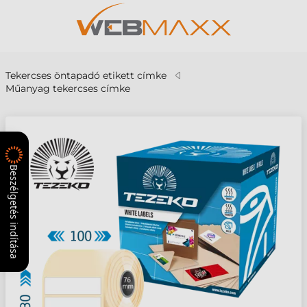
Tekercses öntapadó etikett címke
Műanyag tekercses címke
Beszélgetés indítása