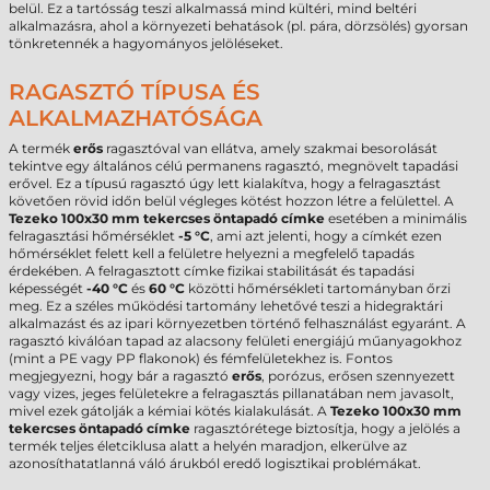
belül. Ez a tartósság teszi alkalmassá mind kültéri, mind beltéri
alkalmazásra, ahol a környezeti behatások (pl. pára, dörzsölés) gyorsan
tönkretennék a hagyományos jelöléseket.
RAGASZTÓ TÍPUSA ÉS
ALKALMAZHATÓSÁGA
A termék
erős
ragasztóval van ellátva, amely szakmai besorolását
tekintve egy általános célú permanens ragasztó, megnövelt tapadási
erővel. Ez a típusú ragasztó úgy lett kialakítva, hogy a felragasztást
követően rövid időn belül végleges kötést hozzon létre a felülettel. A
Tezeko 100x30 mm tekercses öntapadó címke
esetében a minimális
felragasztási hőmérséklet
-5 °C
, ami azt jelenti, hogy a címkét ezen
hőmérséklet felett kell a felületre helyezni a megfelelő tapadás
érdekében. A felragasztott címke fizikai stabilitását és tapadási
képességét
-40 °C
és
60 °C
közötti hőmérsékleti tartományban őrzi
meg. Ez a széles működési tartomány lehetővé teszi a hidegraktári
alkalmazást és az ipari környezetben történő felhasználást egyaránt. A
ragasztó kiválóan tapad az alacsony felületi energiájú műanyagokhoz
(mint a PE vagy PP flakonok) és fémfelületekhez is. Fontos
megjegyezni, hogy bár a ragasztó
erős
, porózus, erősen szennyezett
vagy vizes, jeges felületekre a felragasztás pillanatában nem javasolt,
mivel ezek gátolják a kémiai kötés kialakulását. A
Tezeko 100x30 mm
tekercses öntapadó címke
ragasztórétege biztosítja, hogy a jelölés a
termék teljes életciklusa alatt a helyén maradjon, elkerülve az
azonosíthatatlanná váló árukból eredő logisztikai problémákat.