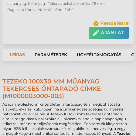
alapanyag: Műanyag • Tekercs belső átmérője: 76 mm •
Ragasztó típusa: Normál • Szín: Fehér
Rendelésre
AJÁNLAT
LEÍRÁS
PARAMÉTEREK
ÜGYFÉLTÁMOGATÁS
G
TEZEKO 100X30 MM MŰANYAG
TEKERCSES ÖNTAPADÓ CÍMKE
(M1000003000-003)
Az ipari jelöléstechnika területén a tartósság és a megbízhatóság
alapvető elvárás, különösen, ha a címkének szélsőséges környezeti
hatásokat kell elviselnie. A Tezeko 100x30 mm tekercses öntapadó
címke megoldást kínál azokra a kihívásokra, ahol a papír alapanyagú
etikettek már nem teljesítenek megfelelően. Ez a termék kifejezetten
olyan B2B felhasználók számára készült, akiknél a nedvesség, a vegyi
anyagok vagy a mechanikai súrlódás mindennapos tényező. A
Tezeko