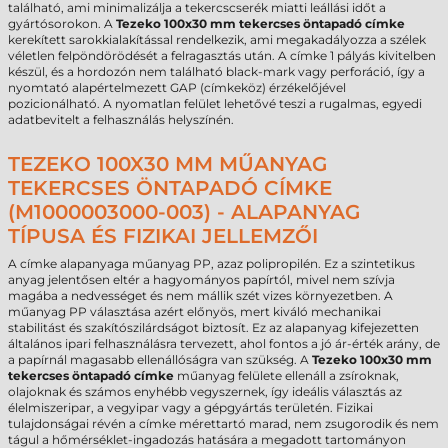
található, ami minimalizálja a tekercscserék miatti leállási időt a
gyártósorokon. A
Tezeko 100x30 mm tekercses öntapadó címke
kerekített sarokkialakítással rendelkezik, ami megakadályozza a szélek
véletlen felpöndörödését a felragasztás után. A címke 1 pályás kivitelben
készül, és a hordozón nem található black-mark vagy perforáció, így a
nyomtató alapértelmezett GAP (címkeköz) érzékelőjével
pozicionálható. A nyomatlan felület lehetővé teszi a rugalmas, egyedi
adatbevitelt a felhasználás helyszínén.
TEZEKO 100X30 MM MŰANYAG
TEKERCSES ÖNTAPADÓ CÍMKE
(M1000003000-003) - ALAPANYAG
TÍPUSA ÉS FIZIKAI JELLEMZŐI
A címke alapanyaga műanyag PP, azaz polipropilén. Ez a szintetikus
anyag jelentősen eltér a hagyományos papírtól, mivel nem szívja
magába a nedvességet és nem mállik szét vizes környezetben. A
műanyag PP választása azért előnyös, mert kiváló mechanikai
stabilitást és szakítószilárdságot biztosít. Ez az alapanyag kifejezetten
általános ipari felhasználásra tervezett, ahol fontos a jó ár-érték arány, de
a papírnál magasabb ellenállóságra van szükség. A
Tezeko 100x30 mm
tekercses öntapadó címke
műanyag felülete ellenáll a zsíroknak,
olajoknak és számos enyhébb vegyszernek, így ideális választás az
élelmiszeripar, a vegyipar vagy a gépgyártás területén. Fizikai
tulajdonságai révén a címke mérettartó marad, nem zsugorodik és nem
tágul a hőmérséklet-ingadozás hatására a megadott tartományon