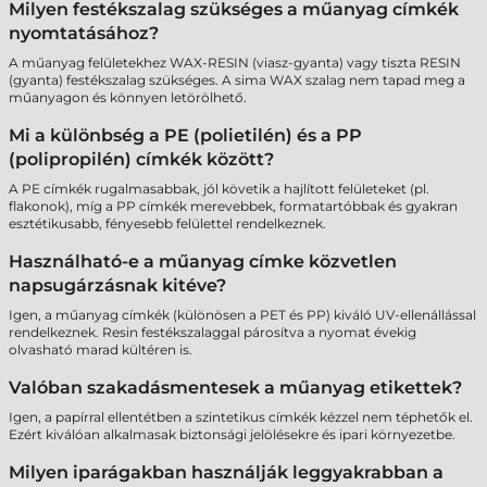
Milyen festékszalag szükséges a műanyag címkék
nyomtatásához?
A műanyag felületekhez WAX-RESIN (viasz-gyanta) vagy tiszta RESIN
(gyanta) festékszalag szükséges. A sima WAX szalag nem tapad meg a
műanyagon és könnyen letörölhető.
Mi a különbség a PE (polietilén) és a PP
(polipropilén) címkék között?
A PE címkék rugalmasabbak, jól követik a hajlított felületeket (pl.
flakonok), míg a PP címkék merevebbek, formatartóbbak és gyakran
esztétikusabb, fényesebb felülettel rendelkeznek.
Használható-e a műanyag címke közvetlen
napsugárzásnak kitéve?
Igen, a műanyag címkék (különösen a PET és PP) kiváló UV-ellenállással
rendelkeznek. Resin festékszalaggal párosítva a nyomat évekig
olvasható marad kültéren is.
Valóban szakadásmentesek a műanyag etikettek?
Igen, a papírral ellentétben a szintetikus címkék kézzel nem téphetők el.
Ezért kiválóan alkalmasak biztonsági jelölésekre és ipari környezetbe.
Milyen iparágakban használják leggyakrabban a