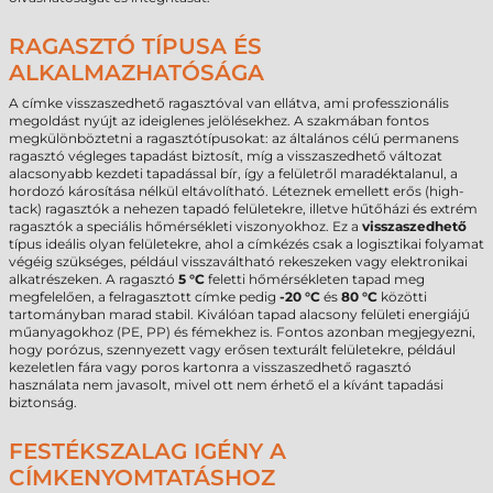
RAGASZTÓ TÍPUSA ÉS
ALKALMAZHATÓSÁGA
A címke visszaszedhető ragasztóval van ellátva, ami professzionális
megoldást nyújt az ideiglenes jelölésekhez. A szakmában fontos
megkülönböztetni a ragasztótípusokat: az általános célú permanens
ragasztó végleges tapadást biztosít, míg a visszaszedhető változat
alacsonyabb kezdeti tapadással bír, így a felületről maradéktalanul, a
hordozó károsítása nélkül eltávolítható. Léteznek emellett erős (high-
tack) ragasztók a nehezen tapadó felületekre, illetve hűtőházi és extrém
ragasztók a speciális hőmérsékleti viszonyokhoz. Ez a
visszaszedhető
típus ideális olyan felületekre, ahol a címkézés csak a logisztikai folyamat
végéig szükséges, például visszaváltható rekeszeken vagy elektronikai
alkatrészeken. A ragasztó
5 °C
feletti hőmérsékleten tapad meg
megfelelően, a felragasztott címke pedig
-20 °C
és
80 °C
közötti
tartományban marad stabil. Kiválóan tapad alacsony felületi energiájú
műanyagokhoz (PE, PP) és fémekhez is. Fontos azonban megjegyezni,
hogy porózus, szennyezett vagy erősen texturált felületekre, például
kezeletlen fára vagy poros kartonra a visszaszedhető ragasztó
használata nem javasolt, mivel ott nem érhető el a kívánt tapadási
biztonság.
FESTÉKSZALAG IGÉNY A
CÍMKENYOMTATÁSHOZ