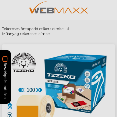
Tekercses öntapadó etikett címke
Műanyag tekercses címke
Beszélgetés indítása