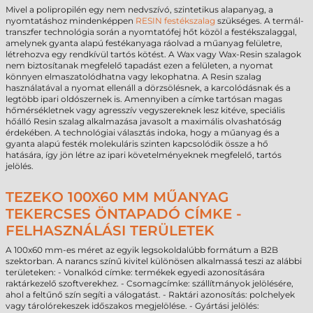
Mivel a polipropilén egy nem nedvszívó, szintetikus alapanyag, a
nyomtatáshoz mindenképpen
RESIN festékszalag
szükséges. A termál-
transzfer technológia során a nyomtatófej hőt közöl a festékszalaggal,
amelynek gyanta alapú festékanyaga ráolvad a műanyag felületre,
létrehozva egy rendkívül tartós kötést. A Wax vagy Wax-Resin szalagok
nem biztosítanak megfelelő tapadást ezen a felületen, a nyomat
könnyen elmaszatolódhatna vagy lekophatna. A Resin szalag
használatával a nyomat ellenáll a dörzsölésnek, a karcolódásnak és a
legtöbb ipari oldószernek is. Amennyiben a címke tartósan magas
hőmérsékletnek vagy agresszív vegyszereknek lesz kitéve, speciális
hőálló Resin szalag alkalmazása javasolt a maximális olvashatóság
érdekében. A technológiai választás indoka, hogy a műanyag és a
gyanta alapú festék molekuláris szinten kapcsolódik össze a hő
hatására, így jön létre az ipari követelményeknek megfelelő, tartós
jelölés.
TEZEKO 100X60 MM MŰANYAG
TEKERCSES ÖNTAPADÓ CÍMKE -
FELHASZNÁLÁSI TERÜLETEK
A 100x60 mm-es méret az egyik legsokoldalúbb formátum a B2B
szektorban. A narancs színű kivitel különösen alkalmassá teszi az alábbi
területeken: - Vonalkód címke: termékek egyedi azonosítására
raktárkezelő szoftverekhez. - Csomagcímke: szállítmányok jelölésére,
ahol a feltűnő szín segíti a válogatást. - Raktári azonosítás: polchelyek
vagy tárolórekeszek időszakos megjelölése. - Gyártási jelölés: