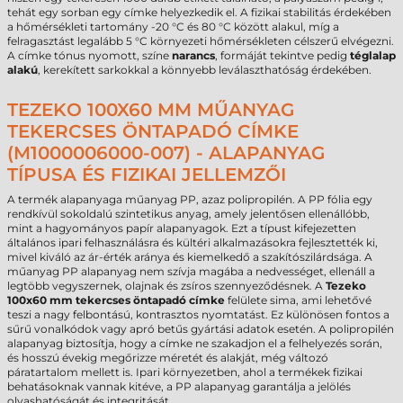
tehát egy sorban egy címke helyezkedik el. A fizikai stabilitás érdekében
a hőmérsékleti tartomány -20 °C és 80 °C között alakul, míg a
felragasztást legalább 5 °C környezeti hőmérsékleten célszerű elvégezni.
A címke tónus nyomott, színe
narancs
, formáját tekintve pedig
téglalap
alakú
, kerekített sarkokkal a könnyebb leválaszthatóság érdekében.
TEZEKO 100X60 MM MŰANYAG
TEKERCSES ÖNTAPADÓ CÍMKE
(M1000006000-007) - ALAPANYAG
TÍPUSA ÉS FIZIKAI JELLEMZŐI
A termék alapanyaga műanyag PP, azaz polipropilén. A PP fólia egy
rendkívül sokoldalú szintetikus anyag, amely jelentősen ellenállóbb,
mint a hagyományos papír alapanyagok. Ezt a típust kifejezetten
általános ipari felhasználásra és kültéri alkalmazásokra fejlesztették ki,
mivel kiváló az ár-érték aránya és kiemelkedő a szakítószilárdsága. A
műanyag PP alapanyag nem szívja magába a nedvességet, ellenáll a
legtöbb vegyszernek, olajnak és zsíros szennyeződésnek. A
Tezeko
100x60 mm tekercses öntapadó címke
felülete sima, ami lehetővé
teszi a nagy felbontású, kontrasztos nyomtatást. Ez különösen fontos a
sűrű vonalkódok vagy apró betűs gyártási adatok esetén. A polipropilén
alapanyag biztosítja, hogy a címke ne szakadjon el a felhelyezés során,
és hosszú évekig megőrizze méretét és alakját, még változó
páratartalom mellett is. Ipari környezetben, ahol a termékek fizikai
behatásoknak vannak kitéve, a PP alapanyag garantálja a jelölés
olvashatóságát és integritását.