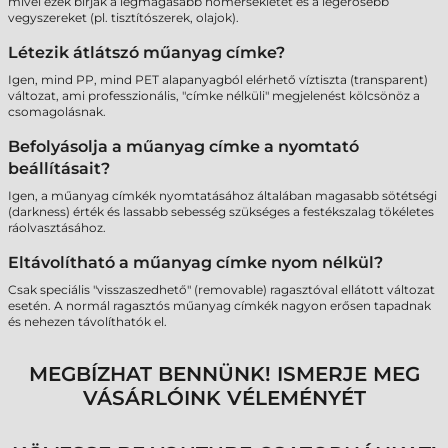
mivel ezek bírják a legmagasabb hőmérsékletet és a legerősebb
vegyszereket (pl. tisztítószerek, olajok).
Létezik átlátszó műanyag címke?
Igen, mind PP, mind PET alapanyagból elérhető víztiszta (transparent)
változat, ami professzionális, "címke nélküli" megjelenést kölcsönöz a
csomagolásnak.
Befolyásolja a műanyag címke a nyomtató
beállításait?
Igen, a műanyag címkék nyomtatásához általában magasabb sötétségi
(darkness) érték és lassabb sebesség szükséges a festékszalag tökéletes
ráolvasztásához.
Eltávolítható a műanyag címke nyom nélkül?
Csak speciális "visszaszedhető" (removable) ragasztóval ellátott változat
esetén. A normál ragasztós műanyag címkék nagyon erősen tapadnak
és nehezen távolíthatók el.
MEGBÍZHAT BENNÜNK! ISMERJE MEG
VÁSÁRLÓINK VÉLEMÉNYÉT