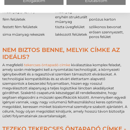
Elfogadom
Elutasítom
Ajánlott
Feltételes
Nem ajánlott
alacsony felületi energiájú
enyhén érdes
jeges, deres felület
műanyag (PE, PP)
műanyag
enyhén strukturált
fém felületek
porózus karton
műanyag
festett fém felületek
tiszta üvegfelület
szilikonos bevonat
erősen szennyezett,
sima műanyag rekeszek
lakkozott felületek
poros felület
NEM BIZTOS BENNE, MELYIK CÍMKE AZ
IDEÁLIS?
A megfelelő
tekercses öntapadó címke
kiválasztása komplex feladat,
amely során mérlegelni kell a nyomtatási technológiát, a környezeti
igénybevételt és a ragasztóval szemben támasztott elvárásokat. A
technológiai kompatibilitás és az elvárt élettartam alapvető
szempontok a beszerzési folyamatban, hiszen egy rosszul
megválasztott alapanyag a teljes logisztikai láncban akadályokat
gördíthet. Szakértő csapatunk készséggel áll rendelkezésére, hogy
segítsen eligazodni a műszaki specifikációk között. Amennyiben egyedi
igényei vannak, vagy nagy volumenű felhasználáshoz keres optimális
megoldást, keressen minket bizalommal személyre szabott ajánlatért. A
célunk, hogy olyan megoldást kínáljunk, amely hosszú távon biztosítja
üzleti folyamatainak zavartalanságát.
TEZEKO TEKERCSES ÖNTAPADÓ CÍMKE -