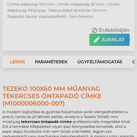
Címke szélesség: 100 mm • Címke magasság: 60 mm • Címke
alapanyag: Műanyag • Tekercs belső átmérője: 40 mm •
Ragasztó típusa: Visszaszedhető • Szín: Narancs
Érdeklődjön
AJÁNLAT
LEÍRÁS
PARAMÉTEREK
ÜGYFÉLTÁMOGATÁS
G
TEZEKO 100X60 MM MŰANYAG
TEKERCSES ÖNTAPADÓ CÍMKE
(M1000006000-007)
A modern logisztikai és gyártási folyamatok során elengedhetetlen a
precíz, tartós és jól látható jelölés, amelyre a Tezeko 100x60 mm
műanyag
tekercses öntapadó címke
professzionális megoldást kínál.
Ezt a terméket kifejezetten olyan ipari környezetbe tervezték, ahol a
papír alapú hordozók már nem bírják a terhelést, legyen szó
nedvességről vagy mechanikai igénybevételről. A narancs színű alapszín