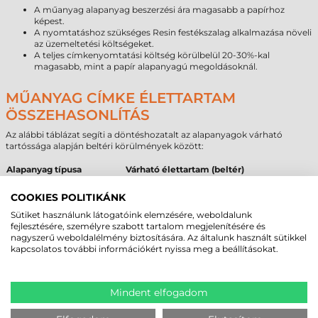
A műanyag alapanyag beszerzési ára magasabb a papírhoz
képest.
A nyomtatáshoz szükséges Resin festékszalag alkalmazása növeli
az üzemeltetési költségeket.
A teljes címkenyomtatási költség körülbelül 20-30%-kal
magasabb, mint a papír alapanyagú megoldásoknál.
MŰANYAG CÍMKE ÉLETTARTAM
ÖSSZEHASONLÍTÁS
Az alábbi táblázat segíti a döntéshozatalt az alapanyagok várható
tartóssága alapján beltéri körülmények között:
Alapanyag típusa
Várható élettartam (beltér)
Papír
1–3 év
Direkt termál
6–18 hónap
COOKIES POLITIKÁNK
Műanyag
5–10 év
Sütiket használunk látogatóink elemzésére, weboldalunk
fejlesztésére, személyre szabott tartalom megjelenítésére és
AJÁNLOTT ÉS NEM AJÁNLOTT
nagyszerű weboldalélmény biztosítására. Az általunk használt sütikkel
kapcsolatos további információkért nyissa meg a beállításokat.
FELÜLETEK
A megfelelő tapadás elérése érdekében fontos figyelembe venni a
célfelület tulajdonságait. Az alábbi összefoglaló a visszaszedhető
Mindent elfogadom
ragasztóval ellátott műanyag címke alkalmazhatóságát mutatja be: