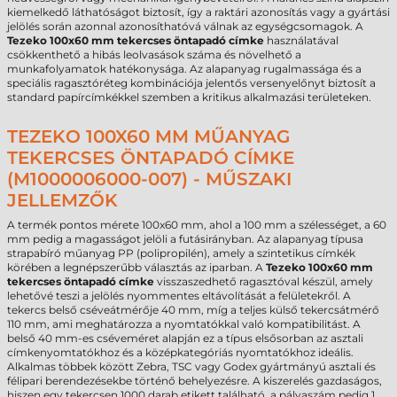
kiemelkedő láthatóságot biztosít, így a raktári azonosítás vagy a gyártási
jelölés során azonnal azonosíthatóvá válnak az egységcsomagok. A
Tezeko 100x60 mm tekercses öntapadó címke
használatával
csökkenthető a hibás leolvasások száma és növelhető a
munkafolyamatok hatékonysága. Az alapanyag rugalmassága és a
speciális ragasztóréteg kombinációja jelentős versenyelőnyt biztosít a
standard papírcímkékkel szemben a kritikus alkalmazási területeken.
TEZEKO 100X60 MM MŰANYAG
TEKERCSES ÖNTAPADÓ CÍMKE
(M1000006000-007) - MŰSZAKI
JELLEMZŐK
A termék pontos mérete 100x60 mm, ahol a 100 mm a szélességet, a 60
mm pedig a magasságot jelöli a futásirányban. Az alapanyag típusa
strapabíró műanyag PP (polipropilén), amely a szintetikus címkék
körében a legnépszerűbb választás az iparban. A
Tezeko 100x60 mm
tekercses öntapadó címke
visszaszedhető ragasztóval készül, amely
lehetővé teszi a jelölés nyommentes eltávolítását a felületekről. A
tekercs belső cséveátmérője 40 mm, míg a teljes külső tekercsátmérő
110 mm, ami meghatározza a nyomtatókkal való kompatibilitást. A
belső 40 mm-es cséveméret alapján ez a típus elsősorban az asztali
címkenyomtatókhoz és a középkategóriás nyomtatókhoz ideális.
Alkalmas többek között Zebra, TSC vagy Godex gyártmányú asztali és
félipari berendezésekbe történő behelyezésre. A kiszerelés gazdaságos,
hiszen egy tekercsen 1000 darab etikett található, a pályaszám pedig 1,