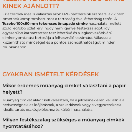
KINEK AJÁNLOTT?
Ez a termék ideális választás azon B2B partnereink számára, akik nem
ismernek kompromisszumot a tartósság és a láthatóság terén. A
Tezeko 100x60 mm tekercses öntapadó címke
használata mellett
szóló legfőbb üzleti érv, hogy nem igényel festékszalagot, így
egyszerűbb karbantartást tesz lehetővé és a legkedvezőbb árú
címkenyomtatást biztosítja a felhasználók számára. Válassza a
kiszámítható minőséget és a pontos azonosíthatóságot minden
munkanapon!
GYAKRAN ISMÉTELT KÉRDÉSEK
Mikor érdemes műanyag címkét választani a papír
helyett?
Műanyag címkét akkor kell választani, ha a jelölésnek ellen kell állnia a
nedvességnek, az időjárásnak, a szakadásnak vagy a vegyszereknek.
Ideális tartós eszközjelöléshez és kültéri használatra.
Milyen festékszalag szükséges a műanyag címkék
nyomtatásához?