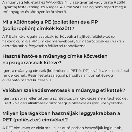
A műanyag felületekhez WAX-RESIN (viasz-gyanta) vagy tiszta RESIN
(gyanta) festékszalag szükséges. A sima WAX szalag nem tapad meg a
műanyagon és könnyen letörölhető.
Mi a különbség a PE (polietilén) és a PP
(polipropilén) címkék között?
A PE címkék rugalmasabbak, jól követik a hajlított felületeket (pl.
flakonok), míg a PP címkék merevebbek, formatartóbbak és gyakran
esztétikusabb, fényesebb felülettel rendelkeznek.
Használható-e a műanyag címke közvetlen
napsugárzásnak kitéve?
Igen, a műanyag címkék (különösen a PET és PP) kiváló UV-ellenállással
rendelkeznek. Resin festékszalaggal párosítva a nyomat évekig
olvasható marad kültéren is.
Valóban szakadásmentesek a műanyag etikettek?
Igen, a papírral ellentétben a szintetikus címkék kézzel nem téphetők el.
Ezért kiválóan alkalmasak biztonsági jelölésekre és ipari környezetbe.
Milyen iparágakban használják leggyakrabban a
PET (poliészter) címkéket?
A PET címkéket az elektronikai és autóiparban használják leginkább,