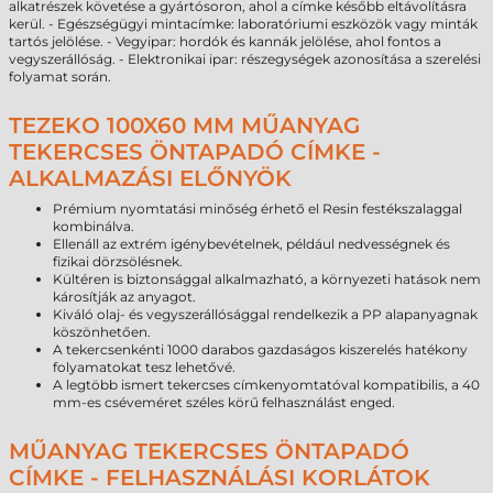
alkatrészek követése a gyártósoron, ahol a címke később eltávolításra
kerül. - Egészségügyi mintacímke: laboratóriumi eszközök vagy minták
tartós jelölése. - Vegyipar: hordók és kannák jelölése, ahol fontos a
vegyszerállóság. - Elektronikai ipar: részegységek azonosítása a szerelési
folyamat során.
TEZEKO 100X60 MM MŰANYAG
TEKERCSES ÖNTAPADÓ CÍMKE -
ALKALMAZÁSI ELŐNYÖK
Prémium nyomtatási minőség érhető el Resin festékszalaggal
kombinálva.
Ellenáll az extrém igénybevételnek, például nedvességnek és
fizikai dörzsölésnek.
Kültéren is biztonsággal alkalmazható, a környezeti hatások nem
károsítják az anyagot.
Kiváló olaj- és vegyszerállósággal rendelkezik a PP alapanyagnak
köszönhetően.
A tekercsenkénti 1000 darabos gazdaságos kiszerelés hatékony
folyamatokat tesz lehetővé.
A legtöbb ismert tekercses címkenyomtatóval kompatibilis, a 40
mm-es cséveméret széles körű felhasználást enged.
MŰANYAG TEKERCSES ÖNTAPADÓ
CÍMKE - FELHASZNÁLÁSI KORLÁTOK