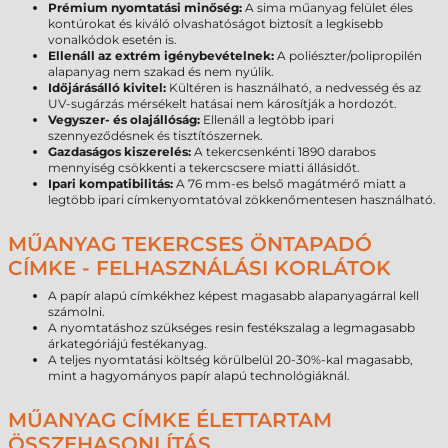
Prémium nyomtatási minőség:
A sima műanyag felület éles
kontúrokat és kiváló olvashatóságot biztosít a legkisebb
vonalkódok esetén is.
Ellenáll az extrém igénybevételnek:
A poliészter/polipropilén
alapanyag nem szakad és nem nyúlik.
Időjárásálló kivitel:
Kültéren is használható, a nedvesség és az
UV-sugárzás mérsékelt hatásai nem károsítják a hordozót.
Vegyszer- és olajállóság:
Ellenáll a legtöbb ipari
szennyeződésnek és tisztítószernek.
Gazdaságos kiszerelés:
A tekercsenkénti 1890 darabos
mennyiség csökkenti a tekercscsere miatti állásidőt.
Ipari kompatibilitás:
A 76 mm-es belső magátmérő miatt a
legtöbb ipari címkenyomtatóval zökkenőmentesen használható.
MŰANYAG TEKERCSES ÖNTAPADÓ
CÍMKE - FELHASZNÁLÁSI KORLÁTOK
A papír alapú címkékhez képest magasabb alapanyagárral kell
számolni.
A nyomtatáshoz szükséges resin festékszalag a legmagasabb
árkategóriájú festékanyag.
A teljes nyomtatási költség körülbelül 20-30%-kal magasabb,
mint a hagyományos papír alapú technológiáknál.
MŰANYAG CÍMKE ÉLETTARTAM
ÖSSZEHASONLÍTÁS