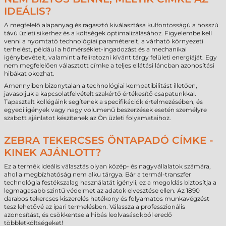
IDEÁLIS?
A megfelelő alapanyag és ragasztó kiválasztása kulfontosságú a hosszú
távú üzleti sikerhez és a költségek optimalizálásához. Figyelembe kell
venni a nyomtató technológiai paramétereit, a várható környezeti
terhelést, például a hőmérséklet-ingadozást és a mechanikai
igénybevételt, valamint a feliratozni kívánt tárgy felületi energiáját. Egy
nem megfelelően választott címke a teljes ellátási láncban azonosítási
hibákat okozhat.
Amennyiben bizonytalan a technológiai kompatibilitást illetően,
javasoljuk a kapcsolatfelvételt szakértő értékesítő csapatunkkal.
Tapasztalt kollégáink segítenek a specifikációk értelmezésében, és
egyedi igények vagy nagy volumenű beszerzések esetén személyre
szabott ajánlatot készítenek az Ön üzleti folyamataihoz.
ZEBRA TEKERCSES ÖNTAPADÓ CÍMKE -
KINEK AJÁNLOTT?
Ez a termék ideális választás olyan közép- és nagyvállalatok számára,
ahol a megbízhatóság nem alku tárgya. Bár a termál-transzfer
technológia festékszalag használatát igényli, ez a megoldás biztosítja a
legmagasabb szintű védelmet az adatok elvesztése ellen. Az 1890
darabos tekercses kiszerelés hatékony és folyamatos munkavégzést
tesz lehetővé az ipari termelésben. Válassza a professzionális
azonosítást, és csökkentse a hibás leolvasásokból eredő
többletköltségeket!