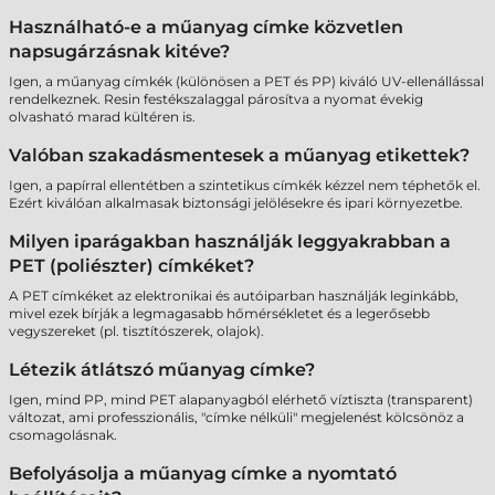
Használható-e a műanyag címke közvetlen
napsugárzásnak kitéve?
Igen, a műanyag címkék (különösen a PET és PP) kiváló UV-ellenállással
rendelkeznek. Resin festékszalaggal párosítva a nyomat évekig
olvasható marad kültéren is.
Valóban szakadásmentesek a műanyag etikettek?
Igen, a papírral ellentétben a szintetikus címkék kézzel nem téphetők el.
Ezért kiválóan alkalmasak biztonsági jelölésekre és ipari környezetbe.
Milyen iparágakban használják leggyakrabban a
PET (poliészter) címkéket?
A PET címkéket az elektronikai és autóiparban használják leginkább,
mivel ezek bírják a legmagasabb hőmérsékletet és a legerősebb
vegyszereket (pl. tisztítószerek, olajok).
Létezik átlátszó műanyag címke?
Igen, mind PP, mind PET alapanyagból elérhető víztiszta (transparent)
változat, ami professzionális, "címke nélküli" megjelenést kölcsönöz a
csomagolásnak.
Befolyásolja a műanyag címke a nyomtató