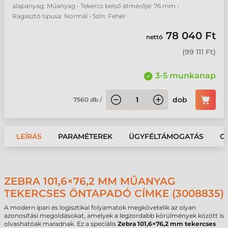
alapanyag: Műanyag • Tekercs belső átmérője: 76 mm •
Ragasztó típusa: Normál • Szín: Fehér
78 040 Ft
nettó
(
99 111 Ft
)
3-5 munkanap
dob
7560
db
/
LEÍRÁS
PARAMÉTEREK
ÜGYFÉLTÁMOGATÁS
G
ZEBRA 101,6×76,2 MM MŰANYAG
TEKERCSES ÖNTAPADÓ CÍMKE (3008835)
A modern ipari és logisztikai folyamatok megkövetelik az olyan
azonosítási megoldásokat, amelyek a legzordabb körülmények között is
olvashatóak maradnak. Ez a speciális
Zebra 101,6×76,2 mm tekercses