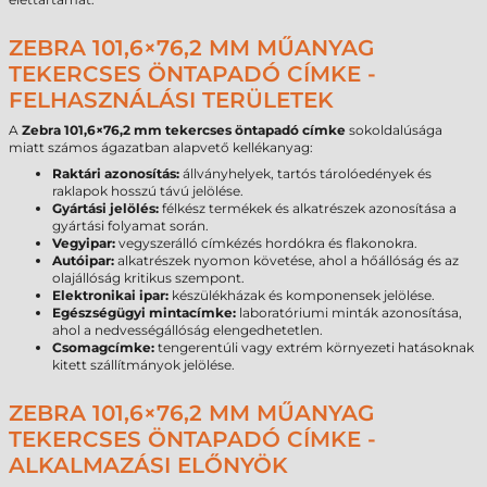
ZEBRA 101,6×76,2 MM MŰANYAG
TEKERCSES ÖNTAPADÓ CÍMKE -
FELHASZNÁLÁSI TERÜLETEK
A
Zebra 101,6×76,2 mm tekercses öntapadó címke
sokoldalúsága
miatt számos ágazatban alapvető kellékanyag:
Raktári azonosítás:
állványhelyek, tartós tárolóedények és
raklapok hosszú távú jelölése.
Gyártási jelölés:
félkész termékek és alkatrészek azonosítása a
gyártási folyamat során.
Vegyipar:
vegyszerálló címkézés hordókra és flakonokra.
Autóipar:
alkatrészek nyomon követése, ahol a hőállóság és az
olajállóság kritikus szempont.
Elektronikai ipar:
készülékházak és komponensek jelölése.
Egészségügyi mintacímke:
laboratóriumi minták azonosítása,
ahol a nedvességállóság elengedhetetlen.
Csomagcímke:
tengerentúli vagy extrém környezeti hatásoknak
kitett szállítmányok jelölése.
ZEBRA 101,6×76,2 MM MŰANYAG
TEKERCSES ÖNTAPADÓ CÍMKE -
ALKALMAZÁSI ELŐNYÖK