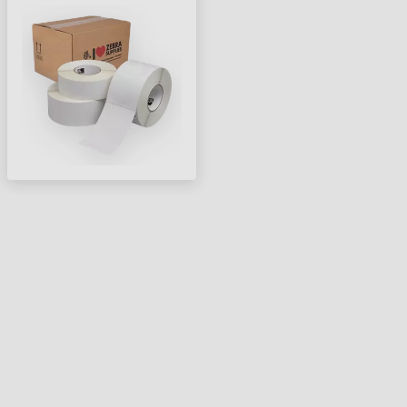
1890 CÍMKE/TEKERCS )