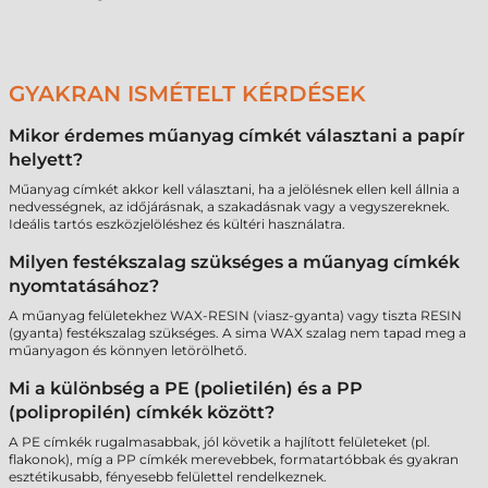
GYAKRAN ISMÉTELT KÉRDÉSEK
Mikor érdemes műanyag címkét választani a papír
helyett?
Műanyag címkét akkor kell választani, ha a jelölésnek ellen kell állnia a
nedvességnek, az időjárásnak, a szakadásnak vagy a vegyszereknek.
Ideális tartós eszközjelöléshez és kültéri használatra.
Milyen festékszalag szükséges a műanyag címkék
nyomtatásához?
A műanyag felületekhez WAX-RESIN (viasz-gyanta) vagy tiszta RESIN
(gyanta) festékszalag szükséges. A sima WAX szalag nem tapad meg a
műanyagon és könnyen letörölhető.
Mi a különbség a PE (polietilén) és a PP
(polipropilén) címkék között?
A PE címkék rugalmasabbak, jól követik a hajlított felületeket (pl.
flakonok), míg a PP címkék merevebbek, formatartóbbak és gyakran
esztétikusabb, fényesebb felülettel rendelkeznek.