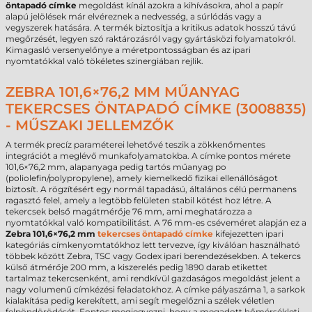
öntapadó címke
megoldást kínál azokra a kihívásokra, ahol a papír
alapú jelölések már elvéreznek a nedvesség, a súrlódás vagy a
vegyszerek hatására. A termék biztosítja a kritikus adatok hosszú távú
megőrzését, legyen szó raktározásról vagy gyártásközi folyamatokról.
Kimagasló versenyelőnye a méretpontosságban és az ipari
nyomtatókkal való tökéletes szinergiában rejlik.
ZEBRA 101,6×76,2 MM MŰANYAG
TEKERCSES ÖNTAPADÓ CÍMKE (3008835)
- MŰSZAKI JELLEMZŐK
A termék precíz paraméterei lehetővé teszik a zökkenőmentes
integrációt a meglévő munkafolyamatokba. A címke pontos mérete
101,6×76,2 mm, alapanyaga pedig tartós műanyag po
(poliolefin/polypropylene), amely kiemelkedő fizikai ellenállóságot
biztosít. A rögzítésért egy normál tapadású, általános célú permanens
ragasztó felel, amely a legtöbb felületen stabil kötést hoz létre. A
tekercsek belső magátmérője 76 mm, ami meghatározza a
nyomtatókkal való kompatibilitást. A 76 mm-es cséveméret alapján ez a
Zebra 101,6×76,2 mm
tekercses öntapadó címke
kifejezetten ipari
kategóriás címkenyomtatókhoz lett tervezve, így kiválóan használható
többek között Zebra, TSC vagy Godex ipari berendezésekben. A tekercs
külső átmérője 200 mm, a kiszerelés pedig 1890 darab etikettet
tartalmaz tekercsenként, ami rendkívül gazdaságos megoldást jelent a
nagy volumenű címkézési feladatokhoz. A címke pályaszáma 1, a sarkok
kialakítása pedig kerekített, ami segít megelőzni a szélek véletlen
felpöndörödését. Fontos megjegyezni, hogy a megadott hőmérsékleti