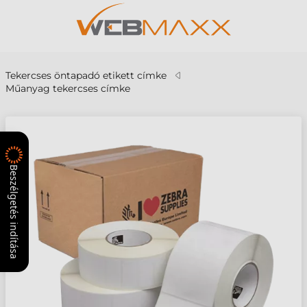
Tekercses öntapadó etikett címke
Műanyag tekercses címke
Beszélgetés indítása