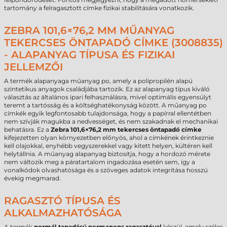
tartomány a felragasztott címke fizikai stabilitására vonatkozik.
ZEBRA 101,6×76,2 MM MŰANYAG
TEKERCSES ÖNTAPADÓ CÍMKE (3008835)
- ALAPANYAG TÍPUSA ÉS FIZIKAI
JELLEMZŐI
A termék alapanyaga műanyag po, amely a polipropilén alapú
szintetikus anyagok családjába tartozik. Ez az alapanyag típus kiváló
választás az általános ipari felhasználásra, mivel optimális egyensúlyt
teremt a tartósság és a költséghatékonyság között. A műanyag po
címkék egyik legfontosabb tulajdonsága, hogy a papírral ellentétben
nem szívják magukba a nedvességet, és nem szakadnak el mechanikai
behatásra. Ez a
Zebra 101,6×76,2 mm tekercses öntapadó címke
kifejezetten olyan környezetben előnyös, ahol a címkének érintkeznie
kell olajokkal, enyhébb vegyszerekkel vagy kitett helyen, kültéren kell
helytállnia. A műanyag alapanyag biztosítja, hogy a hordozó mérete
nem változik meg a páratartalom ingadozása esetén sem, így a
vonalkódok olvashatósága és a szöveges adatok integritása hosszú
évekig megmarad.
RAGASZTÓ TÍPUSA ÉS
ALKALMAZHATÓSÁGA
A termék
normál tapadású permanens ragasztóval
készül, amely széles