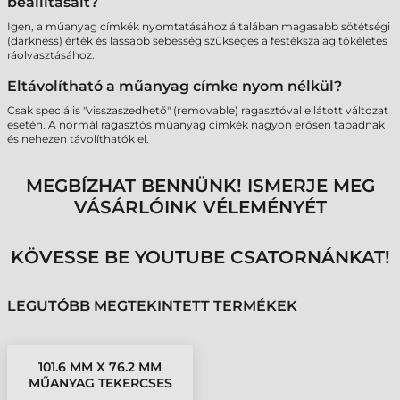
beállításait?
Igen, a műanyag címkék nyomtatásához általában magasabb sötétségi
(darkness) érték és lassabb sebesség szükséges a festékszalag tökéletes
ráolvasztásához.
Eltávolítható a műanyag címke nyom nélkül?
Csak speciális "visszaszedhető" (removable) ragasztóval ellátott változat
esetén. A normál ragasztós műanyag címkék nagyon erősen tapadnak
és nehezen távolíthatók el.
MEGBÍZHAT BENNÜNK! ISMERJE MEG
VÁSÁRLÓINK VÉLEMÉNYÉT
KÖVESSE BE YOUTUBE CSATORNÁNKAT!
LEGUTÓBB MEGTEKINTETT TERMÉKEK
101.6 MM X 76.2 MM
MŰANYAG TEKERCSES
ETIKETT CÍMKE FEHÉR (