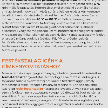
körben alkalmazható az ipar számos területén. A ragasztó réteg
5 °C
minimális felragasztási hőmérséklet mellett fejti ki optimális hatását,
ami azt jelenti, hogy a címkézés során a felületnek és a környezetnek
legalább ilyen hőmérsékletűnek kell lennie. A rögzülést követően a
címke fizikai stabilitása
-20 °C és 80 °C
közötti tartományban
biztosított. Ez a működési tartomány lehetővé teszi az alkalmazást
hűtött terekben, valamint olyan gyártócsarnokokban is, ahol az
alkatrészek vagy csomagolások üzemi hőmérséklete megemelkedhet.
A ragasztó technikai jellemzői alapján kiválóan tapad az alacsony felületi
energiájú műanyagokhoz (például PE, PP tárolóedények) és
fémfelületekre, azonban porózus, erősen szennyezett vagy texturált
felületeken a tapadási erő csökkenhet, ezért ilyen esetekben előzetes
tesztelés javasolt.
FESTÉKSZALAG IGÉNY A
CÍMKENYOMTATÁSHOZ
Mivel a termék alapanyaga műanyag, a tartós nyomatkép eléréséhez
termál-transzfer
nyomtatási technológia alkalmazása szükséges. A
folyamat során a nyomtatófej hőt közöl a festékszalaggal, amely
rátapasztja a festékréteget a műanyag felszínére. Ehhez a típushoz
kizárólag
resin festékszalag
használata javasolt. A wax-resin szalagok
ezen a felületen nem biztosítanak elegendő dörzsállóságot és kémiai
ellenállást. A resin szalaggal készített nyomat rendkívül ellenálló a
mechanikai dörzsöléssel, a magas hőmérséklettel és a legtöbb ipari
oldószerrel szemben, így garantálva a logisztikai adatok és vonalkódok
élettartamát.