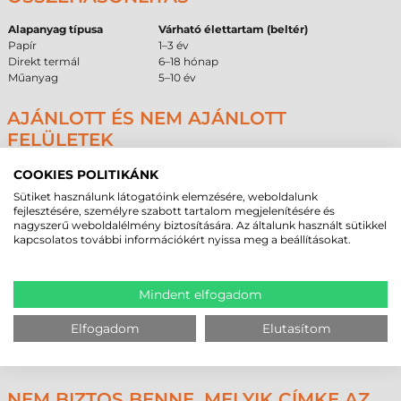
Alapanyag típusa
Várható élettartam (beltér)
Papír
1–3 év
Direkt termál
6–18 hónap
Műanyag
5–10 év
AJÁNLOTT ÉS NEM AJÁNLOTT
FELÜLETEK
A ragasztó és az alapanyag fizikai tulajdonságai alapján az alábbi
COOKIES POLITIKÁNK
felületek figyelembevétele javasolt a beszerzési döntés során a
maximális hatékonyság érdekében:
Sütiket használunk látogatóink elemzésére, weboldalunk
fejlesztésére, személyre szabott tartalom megjelenítésére és
Ajánlott
Feltételes
Nem ajánlott
nagyszerű weboldalélmény biztosítására. Az általunk használt sütikkel
Alacsony felületi energiájú
Enyhén érdes
kapcsolatos további információkért nyissa meg a beállításokat.
Jeges, deres felület
műanyag (PE, PP)
műanyag felületek
Strukturált műanyag
Fém felületek
Porózus karton
burkolatok
Mindent elfogadom
Enyhén poros
Szilikonos bevonattal
Festett fémfelületek
környezet
ellátott anyagok
Elfogadom
Elutasítom
Tisztított, de
Erősen szennyezett,
Üveg és lakkozott felületek
korábban olajos
olajsaras felület
felület
NEM BIZTOS BENNE, MELYIK CÍMKE AZ