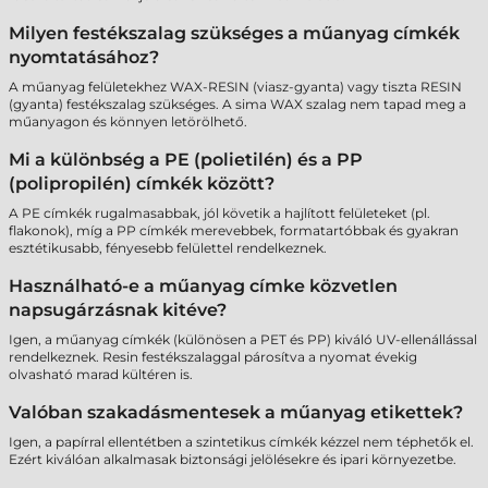
Milyen festékszalag szükséges a műanyag címkék
nyomtatásához?
A műanyag felületekhez WAX-RESIN (viasz-gyanta) vagy tiszta RESIN
(gyanta) festékszalag szükséges. A sima WAX szalag nem tapad meg a
műanyagon és könnyen letörölhető.
Mi a különbség a PE (polietilén) és a PP
(polipropilén) címkék között?
A PE címkék rugalmasabbak, jól követik a hajlított felületeket (pl.
flakonok), míg a PP címkék merevebbek, formatartóbbak és gyakran
esztétikusabb, fényesebb felülettel rendelkeznek.
Használható-e a műanyag címke közvetlen
napsugárzásnak kitéve?
Igen, a műanyag címkék (különösen a PET és PP) kiváló UV-ellenállással
rendelkeznek. Resin festékszalaggal párosítva a nyomat évekig
olvasható marad kültéren is.
Valóban szakadásmentesek a műanyag etikettek?
Igen, a papírral ellentétben a szintetikus címkék kézzel nem téphetők el.
Ezért kiválóan alkalmasak biztonsági jelölésekre és ipari környezetbe.