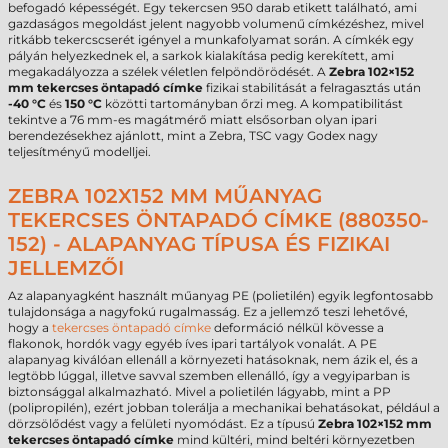
befogadó képességét. Egy tekercsen 950 darab etikett található, ami
gazdaságos megoldást jelent nagyobb volumenű címkézéshez, mivel
ritkább tekercscserét igényel a munkafolyamat során. A címkék egy
pályán helyezkednek el, a sarkok kialakítása pedig kerekített, ami
megakadályozza a szélek véletlen felpöndörödését. A
Zebra 102×152
mm tekercses öntapadó címke
fizikai stabilitását a felragasztás után
-40 °C
és
150 °C
közötti tartományban őrzi meg. A kompatibilitást
tekintve a 76 mm-es magátmérő miatt elsősorban olyan ipari
berendezésekhez ajánlott, mint a Zebra, TSC vagy Godex nagy
teljesítményű modelljei.
ZEBRA 102X152 MM MŰANYAG
TEKERCSES ÖNTAPADÓ CÍMKE (880350-
152) - ALAPANYAG TÍPUSA ÉS FIZIKAI
JELLEMZŐI
Az alapanyagként használt műanyag PE (polietilén) egyik legfontosabb
tulajdonsága a nagyfokú rugalmasság. Ez a jellemző teszi lehetővé,
hogy a
tekercses öntapadó címke
deformáció nélkül kövesse a
flakonok, hordók vagy egyéb íves ipari tartályok vonalát. A PE
alapanyag kiválóan ellenáll a környezeti hatásoknak, nem ázik el, és a
legtöbb lúggal, illetve savval szemben ellenálló, így a vegyiparban is
biztonsággal alkalmazható. Mivel a polietilén lágyabb, mint a PP
(polipropilén), ezért jobban tolerálja a mechanikai behatásokat, például a
dörzsölődést vagy a felületi nyomódást. Ez a típusú
Zebra 102×152 mm
tekercses öntapadó címke
mind kültéri, mind beltéri környezetben