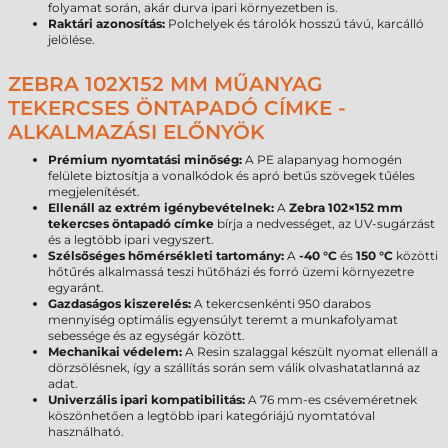
folyamat során, akár durva ipari környezetben is.
Raktári azonosítás:
Polchelyek és tárolók hosszú távú, karcálló
jelölése.
ZEBRA 102X152 MM MŰANYAG
TEKERCSES ÖNTAPADÓ CÍMKE -
ALKALMAZÁSI ELŐNYÖK
Prémium nyomtatási minőség:
A PE alapanyag homogén
felülete biztosítja a vonalkódok és apró betűs szövegek tűéles
megjelenítését.
Ellenáll az extrém igénybevételnek:
A
Zebra 102×152 mm
tekercses öntapadó címke
bírja a nedvességet, az UV-sugárzást
és a legtöbb ipari vegyszert.
Szélsőséges hőmérsékleti tartomány:
A
-40 °C
és
150 °C
közötti
hőtűrés alkalmassá teszi hűtőházi és forró üzemi környezetre
egyaránt.
Gazdaságos kiszerelés:
A tekercsenkénti 950 darabos
mennyiség optimális egyensúlyt teremt a munkafolyamat
sebessége és az egységár között.
Mechanikai védelem:
A Resin szalaggal készült nyomat ellenáll a
dörzsölésnek, így a szállítás során sem válik olvashatatlanná az
adat.
Univerzális ipari kompatibilitás:
A 76 mm-es cséveméretnek
köszönhetően a legtöbb ipari kategóriájú nyomtatóval
használható.