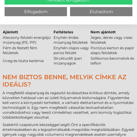
FELÜLETEK
Elfogadom
Elutasítom
A ragasztó tapadási képessége nagyban függ a célfelület
tulajdonságaitól. Az alábbi összefoglaló a technológiai jellemzők alapján
készült.
Ajánlott
Feltételes
Nem ajánlott
Alacsony felületi energiájú
Enyhén érdes
Jeges, deres vagy vizes
műanyag (PE, PP)
műanyag felületek
felületek
Fém és festett fém
Enyhén olajos vagy
Porózus karton és papír
felületek
poros felület
alapú felületek
Strukturált ipari
Szilikonos bevonatok és
Üveg és tiszta kerámia
műanyagok
teflon
NEM BIZTOS BENNE, MELYIK CÍMKE AZ
IDEÁLIS?
A megfelelő alapanyag és ragasztó kiválasztása kritikus döntés, amely
közvetlen hatással van az üzleti folyamatok biztonságára. Figyelembe
kell venni a környezeti terhelést, a várható élettartamot és a nyomtatási
technológiát is. Egy nem megfelelő választás leolvashatatlan
vonalkódokhoz vagy leeső címkékhez vezethet, ami komoly logisztikai
többletköltséget okozhat.
Szakértő csapatunk készséggel segíti Önt a specifikációk
értelmezésében és a legoptimálisabb megoldás megtalálásában. Egyedi
igények vagy nagyobb volumenű megrendelések esetén személyre