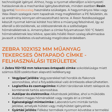
technológiát igényel. Ahhoz, hogy a nyomat ellenálljon a környezeti
hatásoknak és a mechanikai igénybevételnek, minden esetben
Resin
(gyanta)
festékszalag
használata szükséges. A hagyományos Wax vagy
Wax-Resin szalagok nem tapadnak meg megfelelően a PE felületén, és
az eredmény könnyen elmaszatolható lenne. A Resin festékszalaggal
készült nyomat kémiai kötést hoz létre a műanyag felszínével, így az
ellenáll a dörzsölésnek, az oldószereknek és a szélsőséges
hőmérsékletnek is. Amennyiben a címke folyamatosan 100 °C feletti
hőmérsékletnek lesz kitéve, speciális hőálló Resin szalag alkalmazása
javasolt a tökéletes olvashatóság megőrzése érdekében.
ZEBRA 102X152 MM MŰANYAG
TEKERCSES ÖNTAPADÓ CÍMKE -
FELHASZNÁLÁSI TERÜLETEK
A
Zebra 102×152 mm tekercses öntapadó címke
sokoldalúsága miatt
számos B2B szektorban alapvető kellékanyag:
Vegyipari jelölés:
Vegyszerekkel teli hordók és flakonok
azonosítása, ahol a folyadékokkal való érintkezés elkerülhetetlen.
Logisztika és csomagcímke:
Kültéri tárolásnak kitett raklapok és
konténerek tartós azonosítása.
Autóipar és elektronika:
Alkatrészek jelölése, ahol a működés
közbeni magas hőmérséklet vagy rezgés éri a címkét.
Egészségügyi mintacímke:
Laboratóriumi minták tartós
jelölése, amelyek hűtést vagy mélyhűtést igényelnek.
Gyártási jelölés:
Félkész termékek nyomon követése a termelési