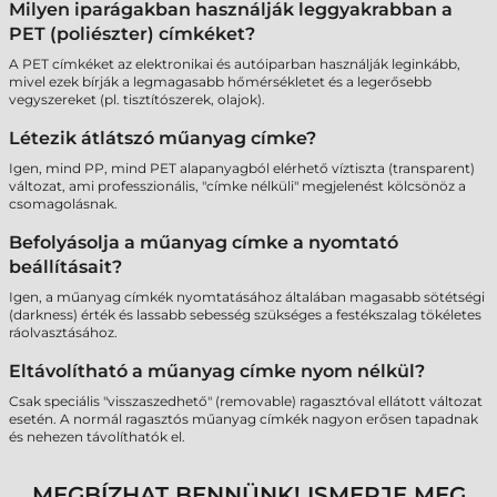
Milyen iparágakban használják leggyakrabban a
PET (poliészter) címkéket?
A PET címkéket az elektronikai és autóiparban használják leginkább,
mivel ezek bírják a legmagasabb hőmérsékletet és a legerősebb
vegyszereket (pl. tisztítószerek, olajok).
Létezik átlátszó műanyag címke?
Igen, mind PP, mind PET alapanyagból elérhető víztiszta (transparent)
változat, ami professzionális, "címke nélküli" megjelenést kölcsönöz a
csomagolásnak.
Befolyásolja a műanyag címke a nyomtató
beállításait?
Igen, a műanyag címkék nyomtatásához általában magasabb sötétségi
(darkness) érték és lassabb sebesség szükséges a festékszalag tökéletes
ráolvasztásához.
Eltávolítható a műanyag címke nyom nélkül?
Csak speciális "visszaszedhető" (removable) ragasztóval ellátott változat
esetén. A normál ragasztós műanyag címkék nagyon erősen tapadnak
és nehezen távolíthatók el.
MEGBÍZHAT BENNÜNK! ISMERJE MEG