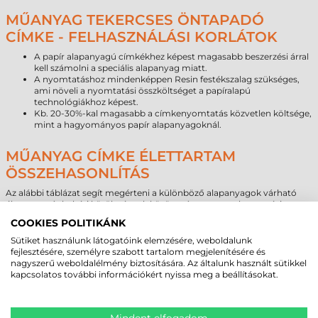
MŰANYAG TEKERCSES ÖNTAPADÓ
CÍMKE - FELHASZNÁLÁSI KORLÁTOK
A papír alapanyagú címkékhez képest magasabb beszerzési árral
kell számolni a speciális alapanyag miatt.
A nyomtatáshoz mindenképpen Resin festékszalag szükséges,
ami növeli a nyomtatási összköltséget a papíralapú
technológiákhoz képest.
Kb. 20-30%-kal magasabb a címkenyomtatás közvetlen költsége,
mint a hagyományos papír alapanyagoknál.
MŰANYAG CÍMKE ÉLETTARTAM
ÖSSZEHASONLÍTÁS
Az alábbi táblázat segít megérteni a különböző alapanyagok várható
élettartamát beltéri körülmények között, támogatva a beszerzési
döntést.
COOKIES POLITIKÁNK
Alapanyag típusa
Várható élettartam (beltér)
Sütiket használunk látogatóink elemzésére, weboldalunk
fejlesztésére, személyre szabott tartalom megjelenítésére és
Papír
1–3 év
nagyszerű weboldalélmény biztosítására. Az általunk használt sütikkel
Direkt termál
6–18 hónap
kapcsolatos további információkért nyissa meg a beállításokat.
Műanyag
5–10 év
AJÁNLOTT ÉS NEM AJÁNLOTT
Mindent elfogadom