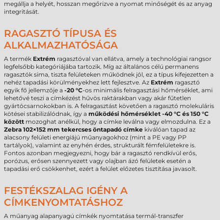
megállja a helyét, hosszan megőrizve a nyomat minőségét és az anyag
integritását.
RAGASZTÓ TÍPUSA ÉS
ALKALMAZHATÓSÁGA
A termék
Extrém
ragasztóval van ellátva, amely a technológiai rangsor
legfelsőbb kategóriájába tartozik. Míg az általános célú permanens
ragasztók sima, tiszta felületeken működnek jól, ez a típus kifejezetten a
nehéz tapadási körülményekhez lett fejlesztve. Az
Extrém
ragasztó
egyik fő jellemzője a
-20 °C
-os minimális felragasztási hőmérséklet, ami
lehetővé teszi a címkézést hűvös raktárakban vagy akár fűtetlen
gyártócsarnokokban is. A felragasztást követően a ragasztó molekuláris
kötései stabilizálódnak, így a
működési hőmérséklet -40 °C és 150 °C
között
mozoghat anélkül, hogy a címke leválna vagy elmozdulna. Ez a
Zebra 102×152 mm tekercses öntapadó címke
kiválóan tapad az
alacsony felületi energiájú műanyagokhoz (mint a PE vagy PP
tartályok), valamint az enyhén érdes, strukturált fémfelületekre is.
Fontos azonban megjegyezni, hogy bár a ragasztó rendkívül erős,
porózus, erősen szennyezett vagy olajban ázó felületek esetén a
tapadási erő csökkenhet, ezért a felület előzetes tisztítása javasolt.
FESTÉKSZALAG IGÉNY A
CÍMKENYOMTATÁSHOZ
A műanyag alapanyagú címkék nyomtatása termál-transzfer