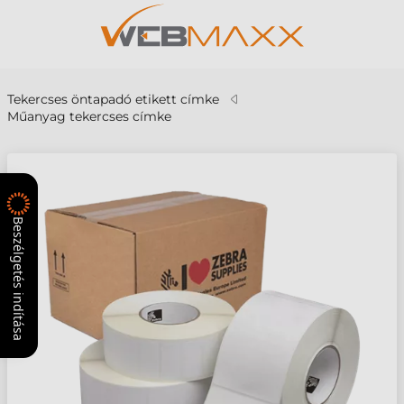
Tekercses öntapadó etikett címke
Műanyag tekercses címke
Beszélgetés indítása