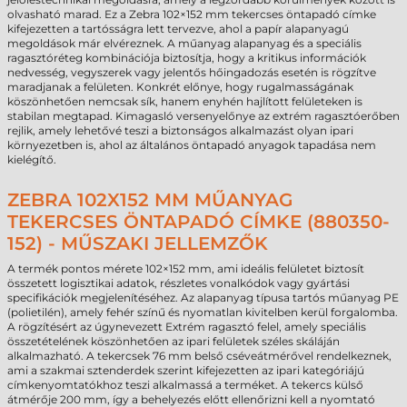
olvasható marad. Ez a Zebra 102×152 mm tekercses öntapadó címke
kifejezetten a tartósságra lett tervezve, ahol a papír alapanyagú
megoldások már elvéreznek. A műanyag alapanyag és a speciális
ragasztóréteg kombinációja biztosítja, hogy a kritikus információk
nedvesség, vegyszerek vagy jelentős hőingadozás esetén is rögzítve
maradjanak a felületen. Konkrét előnye, hogy rugalmasságának
köszönhetően nemcsak sík, hanem enyhén hajlított felületeken is
stabilan megtapad. Kimagasló versenyelőnye az extrém ragasztóerőben
rejlik, amely lehetővé teszi a biztonságos alkalmazást olyan ipari
környezetben is, ahol az általános öntapadó anyagok tapadása nem
kielégítő.
ZEBRA 102X152 MM MŰANYAG
TEKERCSES ÖNTAPADÓ CÍMKE (880350-
152) - MŰSZAKI JELLEMZŐK
A termék pontos mérete 102×152 mm, ami ideális felületet biztosít
összetett logisztikai adatok, részletes vonalkódok vagy gyártási
specifikációk megjelenítéséhez. Az alapanyag típusa tartós műanyag PE
(polietilén), amely fehér színű és nyomatlan kivitelben kerül forgalomba.
A rögzítésért az úgynevezett Extrém ragasztó felel, amely speciális
összetételének köszönhetően az ipari felületek széles skáláján
alkalmazható. A tekercsek 76 mm belső cséveátmérővel rendelkeznek,
ami a szakmai sztenderdek szerint kifejezetten az ipari kategóriájú
címkenyomtatókhoz teszi alkalmassá a terméket. A tekercs külső
átmérője 200 mm, így a behelyezés előtt ellenőrizni kell a nyomtató