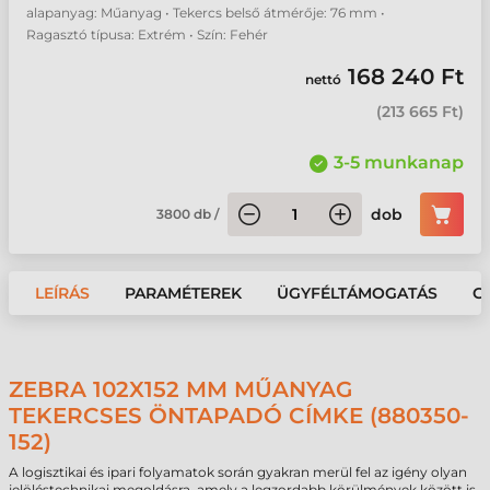
alapanyag: Műanyag • Tekercs belső átmérője: 76 mm •
Ragasztó típusa: Extrém • Szín: Fehér
168 240 Ft
nettó
(
213 665 Ft
)
3-5 munkanap
dob
3800
db
/
LEÍRÁS
PARAMÉTEREK
ÜGYFÉLTÁMOGATÁS
G
ZEBRA 102X152 MM MŰANYAG
TEKERCSES ÖNTAPADÓ CÍMKE (880350-
152)
A logisztikai és ipari folyamatok során gyakran merül fel az igény olyan
jelöléstechnikai megoldásra, amely a legzordabb körülmények között is