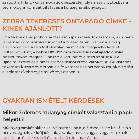
szabott ajánlatokkal támogatjuk beszerzési folyamatait, biztosítva a
technológiai kompatibilitást és a költséghatékonyságot.
ZEBRA TEKERCSES ÖNTAPADÓ CÍMKE -
KINEK AJÁNLOTT?
Ez a termék a legjobb választás azon ipari szereplők számára, akik nem
ismernek kompromisszumot a tartósság terén. Bár a műanyag
alapanyag és a Resin festékszalag használata magasabb kezdeti
költséget jelent, a
Zebra 102×152 mm tekercses öntapadó címke
hosszú távon megtérül, hiszen elkerülhetővé teszi az árucikkek
újracímkézését és a hibás azonosításból eredő károkat. A 950 darabos
tekercses kiszerelés biztosítja a folyamatos és hatékony munkavégzést
a legintenzívebb gyártási környezetben is.
GYAKRAN ISMÉTELT KÉRDÉSEK
Mikor érdemes műanyag címkét választani a papír
helyett?
Műanyag címkét akkor kell választani, ha a jelölésnek ellen kell állnia a
nedvességnek, az időjárásnak, a szakadásnak vagy a vegyszereknek.
Ideális tartós eszközjelöléshez és kültéri használatra.