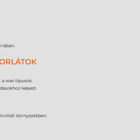
riában.
KORLÁTOK
 a wax típusok.
ldásokhoz képest.
trollált környezetben: