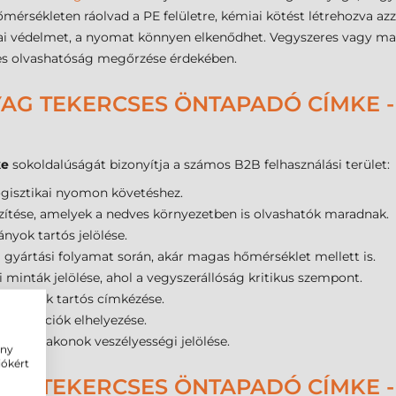
rsékleten ráolvad a PE felületre, kémiai kötést létrehozva azz
i védelmet, a nyomat könnyen elkenődhet. Vegyszeres vagy ma
ljes olvashatóság megőrzése érdekében.
AG TEKERCSES ÖNTAPADÓ CÍMKE -
ke
sokoldalúságát bizonyítja a számos B2B felhasználási terület:
ogisztikai nyomon követéshez.
zítése, amelyek a nedves környezetben is olvashatók maradnak.
ányok tartós jelölése.
 a gyártási folyamat során, akár magas hőmérséklet mellett is.
inták jelölése, ahol a vegyszerállóság kritikus szempont.
ülékházak tartós címkézése.
 információk elhelyezése.
ok és flakonok veszélyességi jelölése.
ény
iókért
AG TEKERCSES ÖNTAPADÓ CÍMKE 