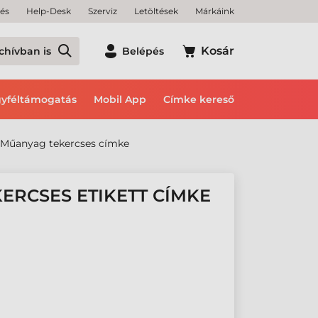
tés
Help-Desk
Szerviz
Letöltések
Márkáink
Kosár
chívban is
Belépés
yféltámogatás
Mobil App
Címke kereső
Műanyag tekercses címke
ERCSES ETIKETT CÍMKE