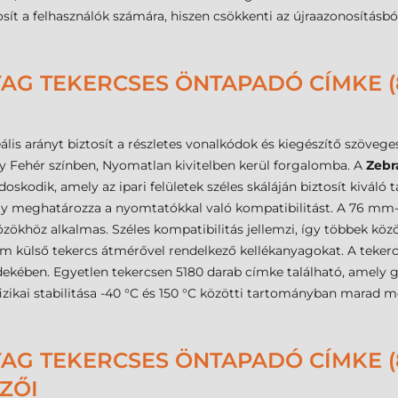
osít a felhasználók számára, hiszen csökkenti az újraazonosításb
AG TEKERCSES ÖNTAPADÓ CÍMKE (8
is arányt biztosít a részletes vonalkódok és kiegészítő szövege
y Fehér színben, Nyomatlan kivitelben kerül forgalomba. A
Zebr
oskodik, amely az ipari felületek széles skáláján biztosít kiváló
 meghatározza a nyomtatókkal való kompatibilitást. A 76 mm-e
zökhöz alkalmas. Széles kompatibilitás jellemzi, így többek kö
külső tekercs átmérővel rendelkező kellékanyagokat. A tekercs 1
dekében. Egyetlen tekercsen 5180 darab címke található, amely
izikai stabilitása -40 °C és 150 °C közötti tartományban marad 
AG TEKERCSES ÖNTAPADÓ CÍMKE (8
MZŐI