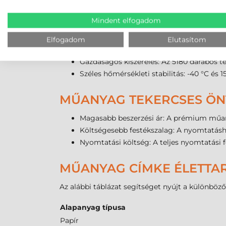
Prémium nyomtatási minőség: A sima PE f
Mindent elfogadom
Ellenáll az extrém igénybevételnek: Kiváló
Kültéri tartósság: Az UV-sugárzás és a c
Elfogadom
Elutasítom
Olaj és vegyszerállóság: Ellenáll a legtöb
Gazdaságos kiszerelés: Az 5180 darabos tek
Széles hőmérsékleti stabilitás: -40 °C é
MŰANYAG TEKERCSES ÖN
Magasabb beszerzési ár: A prémium műan
Költségesebb festékszalag: A nyomtatásh
Nyomtatási költség: A teljes nyomtatási
MŰANYAG CÍMKE ÉLETTA
Az alábbi táblázat segítséget nyújt a különböz
Alapanyag típusa
Papír