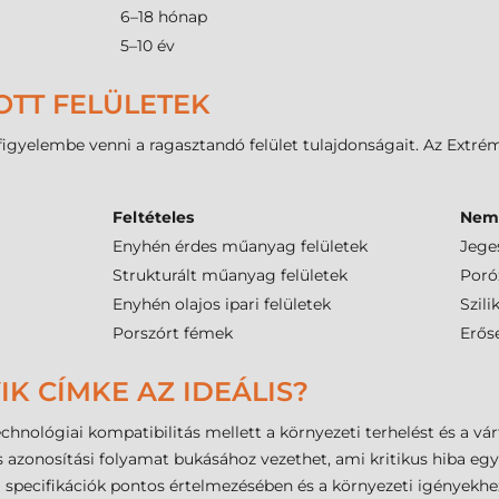
6–18 hónap
5–10 év
OTT FELÜLETEK
gyelembe venni a ragasztandó felület tulajdonságait. Az Extrém r
Feltételes
Nem 
Enyhén érdes műanyag felületek
Jeges
Strukturált műanyag felületek
Poró
Enyhén olajos ipari felületek
Szil
Porszórt fémek
Erős
IK CÍMKE AZ IDEÁLIS?
chnológiai kompatibilitás mellett a környezeti terhelést és a várt
 azonosítási folyamat bukásához vezethet, ami kritikus hiba egy
 specifikációk pontos értelmezésében és a környezeti igényekh