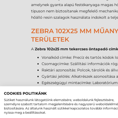
amelynek gyanta alapú festékanyaga magas hőmé
típuson nem biztosítanak megfelelő mechanika
hőálló resin szalagok használata indokolt a te
ZEBRA 102X25 MM MŰANY
TERÜLETEK
A
Zebra 102x25 mm tekercses öntapadó cím
Vonalkód címke: Precíz és tartós kódok l
Csomagcímke: Szállítási információk rög
Raktári azonosítás: Polcok, tárolók és állv
Gyártási jelölés: Alkatrészek azonosítása
Egészségügyi mintacímke: Laboratóriumi m
Elektronikai ipar: Áramköri lapok és kész
COOKIES POLITIKÁNK
Autóipar: Alkatrész-azonosítás és szerviz
Sütiket használunk látogatóink elemzésére, weboldalunk fejlesztésére,
Vegyipar: Vegyszereket tartalmazó tartály
személyre szabott tartalom megjelenítésére és nagyszerű weboldalélm
biztosítására. Az általunk használt sütikkel kapcsolatos további informác
nyissa meg a beállításokat.
ZEBRA 102X25 MM MŰANY