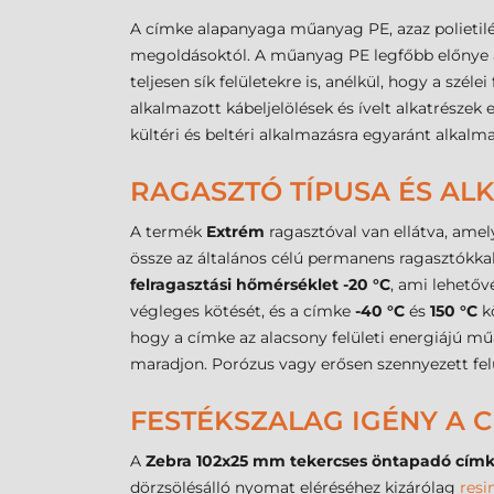
A címke alapanyaga műanyag PE, azaz polietilé
megoldásoktól. A műanyag PE legfőbb előnye a
teljesen sík felületekre is, anélkül, hogy a szé
alkalmazott kábeljelölések és ívelt alkatrésze
kültéri és beltéri alkalmazásra egyaránt alkal
RAGASZTÓ TÍPUSA ÉS A
A termék
Extrém
ragasztóval van ellátva, amel
össze az általános célú permanens ragasztókkal,
felragasztási hőmérséklet -20 °C
, ami lehetőv
végleges kötését, és a címke
-40 °C
és
150 °C
k
hogy a címke az alacsony felületi energiájú mű
maradjon. Porózus vagy erősen szennyezett felü
FESTÉKSZALAG IGÉNY A
A
Zebra 102x25 mm tekercses öntapadó cím
dörzsölésálló nyomat eléréséhez kizárólag
resi