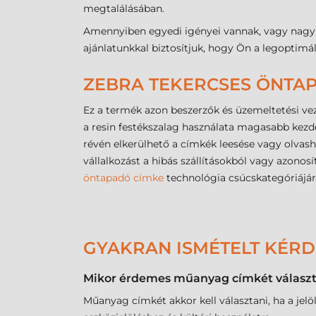
megtalálásában.
Amennyiben egyedi igényei vannak, vagy nagy vo
ajánlatunkkal biztosítjuk, hogy Ön a legoptimá
ZEBRA TEKERCSES ÖNTAP
Ez a termék azon beszerzők és üzemeltetési ve
a resin festékszalag használata magasabb kezde
révén elkerülhető a címkék leesése vagy olvas
vállalkozást a hibás szállításokból vagy azonosí
öntapadó címke
technológia csúcskategóriájár
GYAKRAN ISMÉTELT KÉR
Mikor érdemes műanyag címkét választa
Műanyag címkét akkor kell választani, ha a jelöl