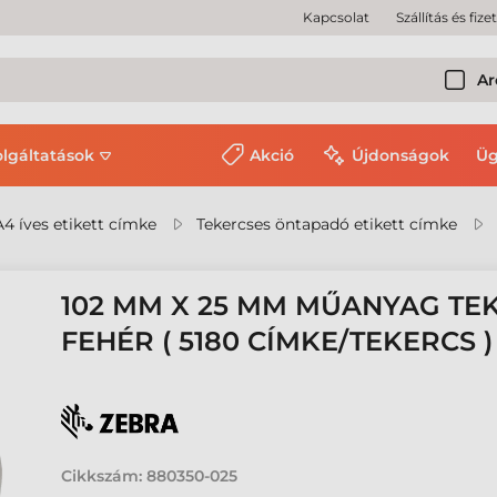
Kapcsolat
Szállítás és fize
Ar
olgáltatások
Akció
Újdonságok
Üg
A4 íves etikett címke
Tekercses öntapadó etikett címke
102 MM X 25 MM MŰANYAG TEK
FEHÉR ( 5180 CÍMKE/TEKERCS )
Cikkszám:
880350-025