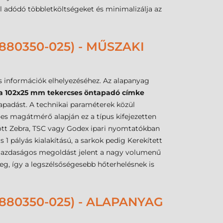
ól adódó többletköltségeket és minimalizálja az
80350-025) - MŰSZAKI
s információk elhelyezéséhez. Az alapanyag
a 102x25 mm tekercses öntapadó címke
 tapadást. A technikai paraméterek közül
s magátmérő alapján ez a típus kifejezetten
zött Zebra, TSC vagy Godex ipari nyomtatókban
 pályás kialakítású, a sarkok pedig Kerekített
 gazdaságos megoldást jelent a nagy volumenű
meg, így a legszélsőségesebb hőterhelésnek is
80350-025) - ALAPANYAG