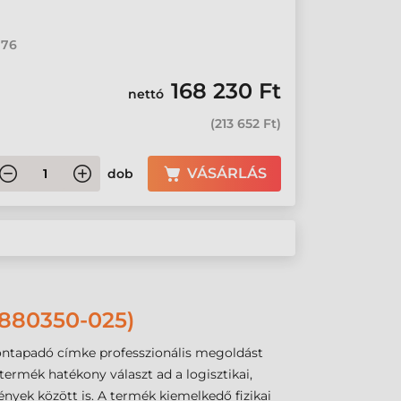
 76
168 230 Ft
nettó
(
213 652 Ft
)
VÁSÁRLÁS
dob
80350-025)
ntapadó címke professzionális megoldást
ermék hatékony választ ad a logisztikai,
ények között is. A termék kiemelkedő fizikai