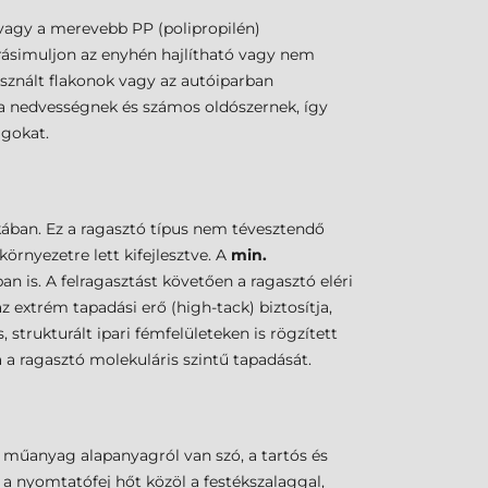
 vagy a merevebb PP (polipropilén)
rásimuljon az enyhén hajlítható vagy nem
használt flakonok vagy az autóiparban
, a nedvességnek és számos oldószernek, így
agokat.
ikában. Ez a ragasztó típus nem tévesztendő
örnyezetre lett kifejlesztve. A
min.
n is. A felragasztást követően a ragasztó eléri
z extrém tapadási erő (high-tack) biztosítja,
trukturált ipari fémfelületeken is rögzített
 a ragasztó molekuláris szintű tapadását.
 műanyag alapanyagról van szó, a tartós és
a nyomtatófej hőt közöl a festékszalaggal,