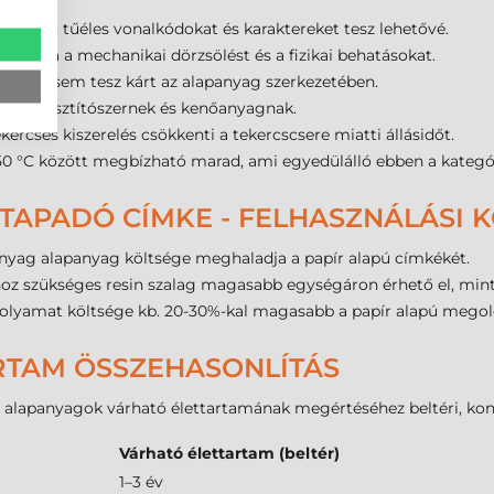
elület tűéles vonalkódokat és karaktereket tesz lehetővé.
an bírja a mechanikai dörzsölést és a fizikai behatásokat.
sapadék sem tesz kárt az alapanyag szerkezetében.
b ipari tisztítószernek és kenőanyagnak.
ercses kiszerelés csökkenti a tekercscsere miatti állásidőt.
s 150 °C között megbízható marad, ami egyedülálló ebben a kategó
TAPADÓ CÍMKE - FELHASZNÁLÁSI 
yag alapanyag költsége meghaladja a papír alapú címkékét.
oz szükséges resin szalag magasabb egységáron érhető el, mint
 folyamat költsége kb. 20-30%-kal magasabb a papír alapú mego
RTAM ÖSSZEHASONLÍTÁS
ő alapanyagok várható élettartamának megértéséhez beltéri, kon
Várható élettartam (beltér)
1–3 év