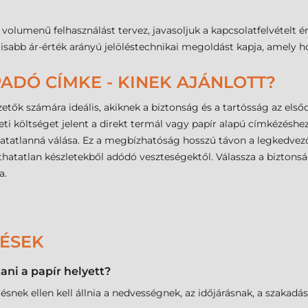
lumenű felhasználást tervez, javasoljuk a kapcsolatfelvételt ér
lisabb ár-érték arányú jelöléstechnikai megoldást kapja, amely h
ADÓ CÍMKE - KINEK AJÁNLOTT?
zetők számára ideális, akiknek a biztonság és a tartósság az el
ti költséget jelent a direkt termál vagy papír alapú címkézéshe
hatatlanná válása. Ez a megbízhatóság hosszú távon a legkedvez
thatatlan készletekből adódó veszteségektől. Válassza a biztonságo
a.
DÉSEK
ni a papír helyett?
ésnek ellen kell állnia a nedvességnek, az időjárásnak, a szakadá