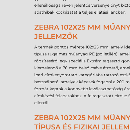
ellenállósága révén jelentős versenyelőnyt bizt
adathibák kockázatát a teljes ellátási láncban.
ZEBRA 102X25 MM MŰANY
JELLEMZŐK
A termék pontos mérete 102x25 mm, amely ideál
típusa rugalmas műanyag PE (polietilén), amel
rögzítéséről egy speciális Extrém ragasztó gond
kiemelendő a 76 mm belső cséve átmérő, amely
ipari címkenyomtató kategóriába tartozó eszkö
használható, amelyek képesek fogadni a 200 mm 
formát kaptak a könnyebb leválaszthatóság ér
címkézési feladatokhoz. A felragasztott címke f
ellenáll.
ZEBRA 102X25 MM MŰANY
TÍPUSA ÉS FIZIKAI JELLE