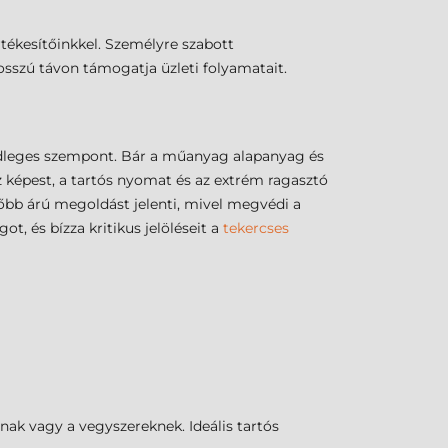
tékesítőinkkel. Személyre szabott
osszú távon támogatja üzleti folyamatait.
sődleges szempont. Bár a műanyag alapanyag és
z képest, a tartós nyomat és az extrém ragasztó
őbb árú megoldást jelenti, mivel megvédi a
t, és bízza kritikus jelöléseit a
tekercses
snak vagy a vegyszereknek. Ideális tartós