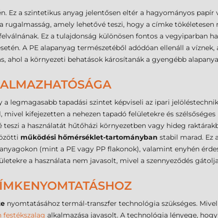
n. Ez a szintetikus anyag jelentősen eltér a hagyományos papír
 rugalmasság, amely lehetővé teszi, hogy a címke tökéletesen 
lei felválnának. Ez a tulajdonság különösen fontos a vegyiparban 
k esetén. A PE alapanyag természetéből adódóan ellenáll a víznek
mas, ahol a környezeti behatások károsítanák a gyengébb alapany
LKALMAZHATÓSÁGA
y a legmagasabb tapadási szintet képviseli az ipari jelöléstechn
 mivel kifejezetten a nehezen tapadó felületekre és szélsőséges k
é teszi a használatát hűtőházi környezetben vagy hideg raktárakba
özötti
működési hőmérséklet-tartományban
stabil marad. Ez a
anyagokon (mint a PE vagy PP flakonok), valamint enyhén érdes, s
letekre a használata nem javasolt, mivel a szennyeződés gátolja
 CÍMKENYOMTATÁSHOZ
ke
nyomtatásához termál-transzfer technológia szükséges. Mivel
n festékszalag
alkalmazása javasolt. A technológia lényege, hogy 