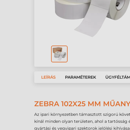
LEÍRÁS
PARAMÉTEREK
ÜGYFÉLTÁ
ZEBRA 102X25 MM MŰANY
Az ipari környezetben támasztott szigorú kö
kínál minden olyan területen, ahol a tartósság
gyártási és vegyipari szektorok jelölési kihívá