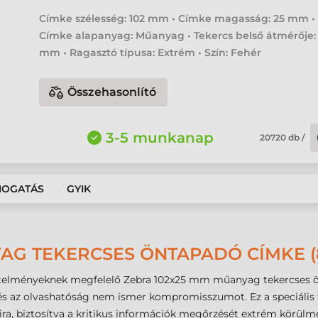
Címke szélesség: 102 mm • Címke magasság: 25 mm •
Címke alapanyag: Műanyag • Tekercs belső átmérője:
mm • Ragasztó típusa: Extrém • Szín: Fehér
Összehasonlító
3-5 munkanap
20720
db
/
MOGATÁS
GYIK
AG TEKERCSES ÖNTAPADÓ CÍMKE (8
vetelményeknek megfelelő Zebra 102x25 mm műanyag tekercses ö
 és az olvashatóság nem ismer kompromisszumot. Ez a speciális t
saira, biztosítva a kritikus információk megőrzését extrém körülm