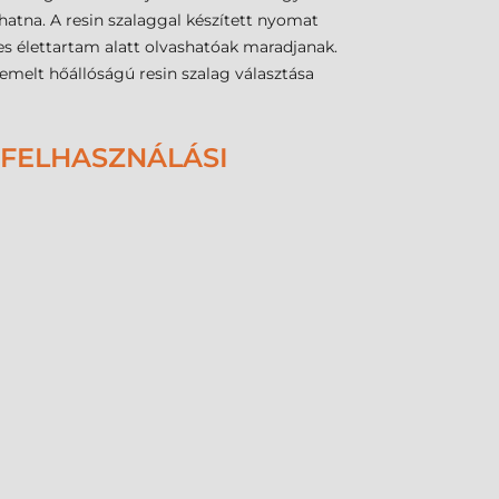
tna. A resin szalaggal készített nyomat
jes élettartam alatt olvashatóak maradjanak.
melt hőállóságú resin szalag választása
 FELHASZNÁLÁSI