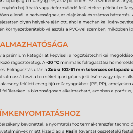
e
alapanyaga műanyag PE, azaz polietilén. Ez a szintetikus anya
enyhén hajlítható vagy deformálódó felületekre, például műanya
óan ellenáll a nedvességnek, az olajoknak és számos háztartási
ifejezetten olyan helyekre ajánlott, ahol a mechanikai igénybevét
tilén környezetbarátabb választás a PVC-vel szemben, miközben ip
LKALMAZHATÓSÁGA
y a prémium kategóriát képviseli a rögzítéstechnikai megoldások
lkező ragasztóréteg. A
-20 °C
minimális felragasztási hőmérséklet
ntes. Felragasztás után a
Zebra 102×51 mm tekercses öntapadó 
lkalmassá teszi a terméket ipari gépek jelölésére vagy olyan a
z alacsony felületi energiájú műanyagokhoz (PE, PP), amelyeke
i felületeken is biztonságosan alkalmazható, azonban a porózus,
 CÍMKENYOMTATÁSHOZ
hőérzékeny bevonattal, a nyomtatáshoz termál-transzfer technol
követelmények miatt kizárólag a
Resin
(gyanta) összetételű festé