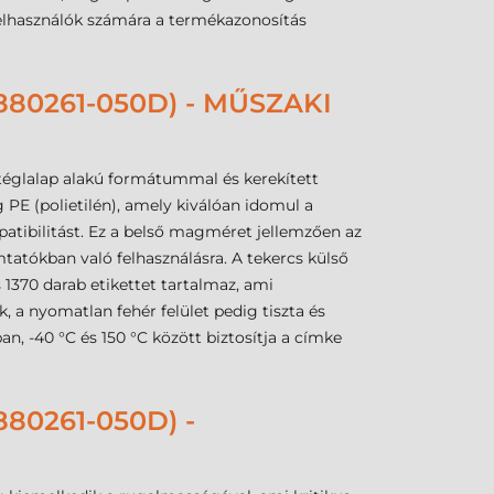
a felhasználók számára a termékazonosítás
80261-050D) - MŰSZAKI
téglalap alakú formátummal és kerekített
PE (polietilén), amely kiválóan idomul a
tibilitást. Ez a belső magméret jellemzően az
tatókban való felhasználásra. A tekercs külső
1370 darab etikettet tartalmaz, ami
 a nyomatlan fehér felület pedig tiszta és
, -40 °C és 150 °C között biztosítja a címke
0261-050D) -