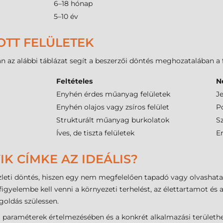
6–18 hónap
5–10 év
OTT FELÜLETEK
n az alábbi táblázat segít a beszerzői döntés meghozatalában a f
Feltételes
N
Enyhén érdes műanyag felületek
J
Enyhén olajos vagy zsíros felület
P
Strukturált műanyag burkolatok
S
Íves, de tiszta felületek
E
IK CÍMKE AZ IDEÁLIS?
üzleti döntés, hiszen egy nem megfelelően tapadó vagy olvashatat
figyelembe kell venni a környezeti terhelést, az élettartamot és 
oldás szülessen.
 paraméterek értelmezésében és a konkrét alkalmazási területhe