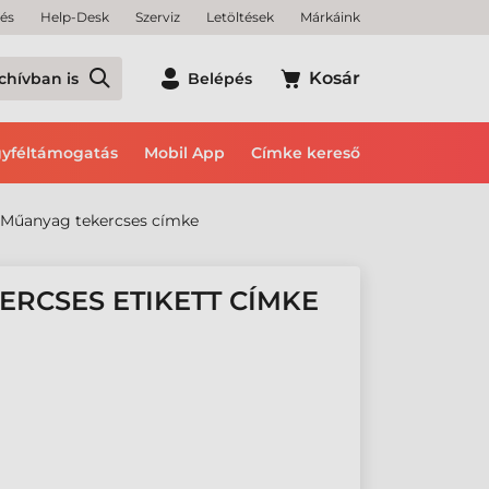
tés
Help-Desk
Szerviz
Letöltések
Márkáink
Kosár
chívban is
Belépés
yféltámogatás
Mobil App
Címke kereső
Műanyag tekercses címke
ERCSES ETIKETT CÍMKE