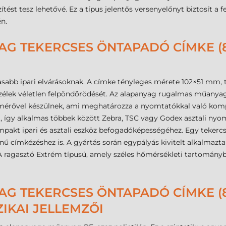
ítést tesz lehetővé. Ez a típus jelentős versenyelőnyt biztosít 
n.
G TEKERCSES ÖNTAPADÓ CÍMKE (8
asabb ipari elvárásoknak. A címke tényleges mérete 102×51 mm, 
zélek véletlen felpöndörödését. Az alapanyag rugalmas műanyag 
mérővel készülnek, ami meghatározza a nyomtatókkal való kompa
 így alkalmas többek között Zebra, TSC vagy Godex asztali nyom
pakt ipari és asztali eszköz befogadóképességéhez. Egy tekercs 
ímkézéshez is. A gyártás során egypályás kivitelt alkalmaztak,
ragasztó Extrém típusú, amely széles hőmérsékleti tartományban
G TEKERCSES ÖNTAPADÓ CÍMKE (88
ZIKAI JELLEMZŐI