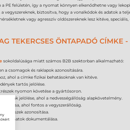
a PE felületén, így a nyomat könnyen elkenődhetne vagy lekopha
és a vegyszereknek, biztosítva, hogy a vonalkódok és adatok a tel
kletnek vagy agresszív oldószereknek lesz kitéve, speciális, e
AG TEKERCSES ÖNTAPADÓ CÍMKE -
e
sokoldalúsága miatt számos B2B szektorban alkalmazható:
en a csomagok és raklapok azonosítására.
oz, ahol a címke fizikai behatásoknak van kitéve.
dények tartós jelölése.
atrészek nyomon követése a gyártósoron.
i minták jelölése, ahol a nedvességállóság alapkövetelmény.
liratozása, ahol fontos a vegyszerállóság.
alkatrészek azonosítása.
ény
vizfolyamatok dokumentálása.
iókért