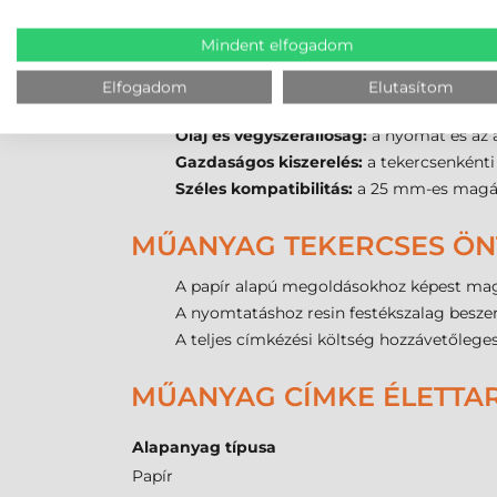
ZEBRA 102X51 MM MŰANY
Mindent elfogadom
Prémium nyomtatási minőség:
a sima P
Ellenáll az extrém igénybevételnek:
a s
Elfogadom
Elutasítom
Kültéri alkalmazhatóság:
az UV-sugárzás
Olaj és vegyszerállóság:
a nyomat és az 
Gazdaságos kiszerelés:
a tekercsenkénti
Széles kompatibilitás:
a 25 mm-es magátmé
MŰANYAG TEKERCSES ÖN
A papír alapú megoldásokhoz képest mag
A nyomtatáshoz resin festékszalag beszer
A teljes címkézési költség hozzávetőleg
MŰANYAG CÍMKE ÉLETTA
Alapanyag típusa
Papír