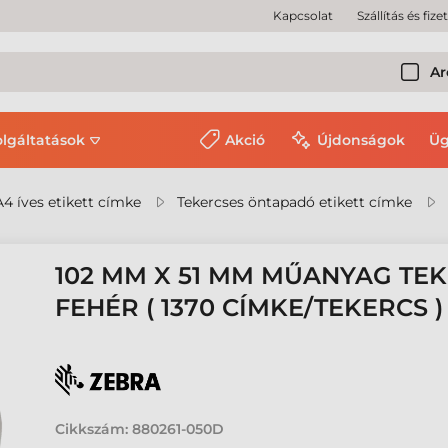
Kapcsolat
Szállítás és fize
Ar
olgáltatások
Akció
Újdonságok
Üg
A4 íves etikett címke
Tekercses öntapadó etikett címke
102 MM X 51 MM MŰANYAG TEK
FEHÉR ( 1370 CÍMKE/TEKERCS )
Cikkszám:
880261-050D