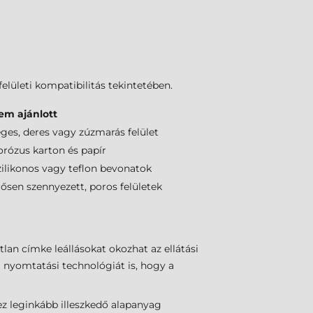
elületi kompatibilitás tekintetében.
em ajánlott
eges, deres vagy zúzmarás felület
orózus karton és papír
zilikonos vagy teflon bevonatok
rősen szennyezett, poros felületek
lan címke leállásokat okozhat az ellátási
a nyomtatási technológiát is, hogy a
z leginkább illeszkedő alapanyag