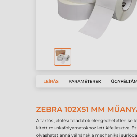
LEÍRÁS
PARAMÉTEREK
ÜGYFÉLTÁ
ZEBRA 102X51 MM MŰANY
A tartós jelölési feladatok elengedhetetlen kell
kitett munkafolyamatokhoz lett kifejlesztve. E
olvashatatlanná válnának a mechanikai súrlódá