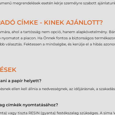
umenű megrendelések esetén kérje személyre szabott ajánlatunk
ADÓ CÍMKE - KINEK AJÁNLOTT?
számára, ahol a tartósság nem opció, hanem alapkövetelmény. Bár
óbb nyomatot a piacon. Ha Önnek fontos a biztonságos termékazo
abb választás. Fektessen a minőségbe, és kerülje el a hibás azono
DÉSEK
ni a papír helyett?
ésnek ellen kell állnia a nedvességnek, az időjárásnak, a szakadá
yag címkék nyomtatásához?
nta) vagy tiszta RESIN (gyanta) festékszalag szükséges. A si