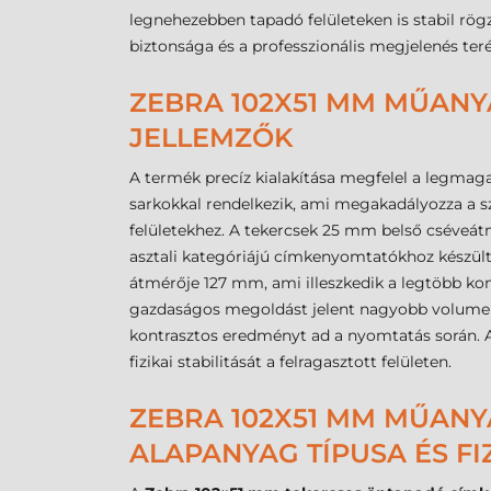
legnehezebben tapadó felületeken is stabil rögz
biztonsága és a professzionális megjelenés teré
ZEBRA 102X51 MM MŰANYA
JELLEMZŐK
A termék precíz kialakítása megfelel a legmag
sarkokkal rendelkezik, ami megakadályozza a s
felületekhez. A tekercsek 25 mm belső cséveát
asztali kategóriájú címkenyomtatókhoz készült,
átmérője 127 mm, ami illeszkedik a legtöbb kom
gazdaságos megoldást jelent nagyobb volumenű c
kontrasztos eredményt ad a nyomtatás során. A 
fizikai stabilitását a felragasztott felületen.
ZEBRA 102X51 MM MŰANYA
ALAPANYAG TÍPUSA ÉS FI