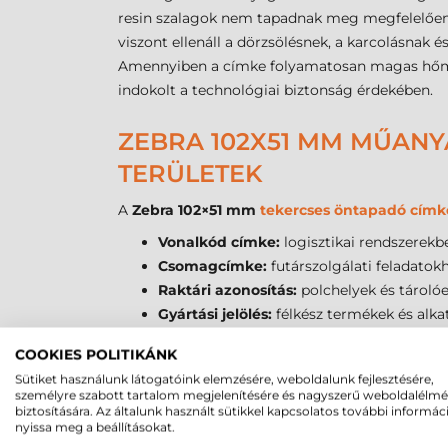
resin szalagok nem tapadnak meg megfelelően 
viszont ellenáll a dörzsölésnek, a karcolásnak 
Amennyiben a címke folyamatosan magas hőmérsé
indokolt a technológiai biztonság érdekében.
ZEBRA 102X51 MM MŰANY
TERÜLETEK
A
Zebra 102×51 mm
tekercses öntapadó címk
Vonalkód címke:
logisztikai rendszerekb
Csomagcímke:
futárszolgálati feladatokh
Raktári azonosítás:
polchelyek és tárolóe
Gyártási jelölés:
félkész termékek és alk
Egészségügyi mintacímke:
laboratórium
COOKIES POLITIKÁNK
Vegyipari jelölés:
flakonok és tartályok fe
Sütiket használunk látogatóink elemzésére, weboldalunk fejlesztésére,
Elektronikai ipar:
készülékházak és belső 
személyre szabott tartalom megjelenítésére és nagyszerű weboldalélm
Autóipar:
alkatrész-utángyártás és szer
biztosítására. Az általunk használt sütikkel kapcsolatos további informác
nyissa meg a beállításokat.