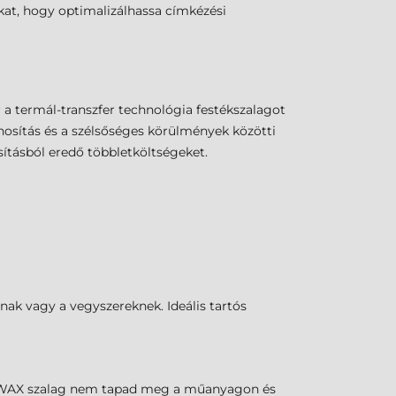
at, hogy optimalizálhassa címkézési
 a termál-transzfer technológia festékszalagot
nosítás és a szélsőséges körülmények közötti
sításból eredő többletköltségeket.
snak vagy a vegyszereknek. Ideális tartós
ma WAX szalag nem tapad meg a műanyagon és