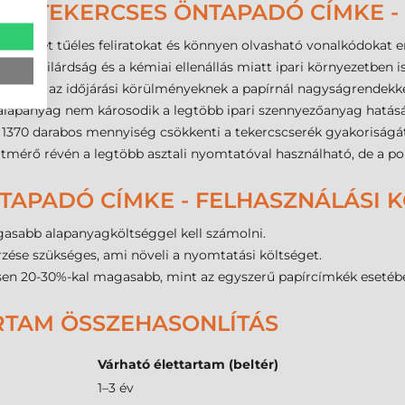
AG TEKERCSES ÖNTAPADÓ CÍMKE -
E felület tűéles feliratokat és könnyen olvasható vonalkódokat 
zakítószilárdság és a kémiai ellenállás miatt ipari környezetben 
nak és az időjárási körülményeknek a papírnál nagyságrendekkel
alapanyag nem károsodik a legtöbb ipari szennyezőanyag hatásá
 1370 darabos mennyiség csökkenti a tekercscserék gyakoriságát
rő révén a legtöbb asztali nyomtatóval használható, de a ponto
TAPADÓ CÍMKE - FELHASZNÁLÁSI 
asabb alapanyagköltséggel kell számolni.
zése szükséges, ami növeli a nyomtatási költséget.
esen 20-30%-kal magasabb, mint az egyszerű papírcímkék esetéb
RTAM ÖSSZEHASONLÍTÁS
Várható élettartam (beltér)
1–3 év