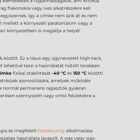
g kiemelkedik a rugalmasságával, ami kritikus
g flakonokra vagy íves alkatrészekre kell
 vegyszernek, így a címke nem ázik át és nem
el mellett a környezeti páratartalom vagy a
ari környezetben is megállja a helyét.
 között. Ez a típus egy úgynevezett high-tack,
 lehetővé teszi a használatát hűtött terekben
címke
fizikai stabilitását
-40 °C
és
150 °C
közötti
lkatrészek azonosítására, amelyek működés
n a normál permanens ragasztók gyakran
 erősen szennyezett vagy omló felületekre a
ógia és megfelelő
festékszalag
alkalmazása
kszalag használata javasolt. A wax vagy wax-