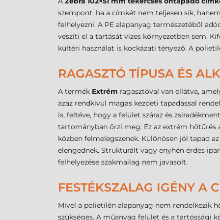
A
Zebra 102×51 mm tekercses öntapadó címk
szempont, ha a címkét nem teljesen sík, hanem 
felhelyezni. A PE alapanyag természetéből adód
veszíti el a tartását vizes környezetben sem. K
kültéri használat is kockázati tényező. A polie
RAGASZTÓ TÍPUSA ÉS A
A termék
Extrém
ragasztóval van ellátva, amel
azaz rendkívül magas kezdeti tapadással rende
is, feltéve, hogy a felület száraz és zsiradékme
tartományban őrzi meg. Ez az extrém hőtűrés a
közben felmelegszenek. Különösen jól tapad a
elengednek. Strukturált vagy enyhén érdes ipar
felhelyezése szakmailag nem javasolt.
FESTÉKSZALAG IGÉNY A
Mivel a polietilén alapanyag nem rendelkezik 
szükséges. A műanyag felület és a tartóssági 