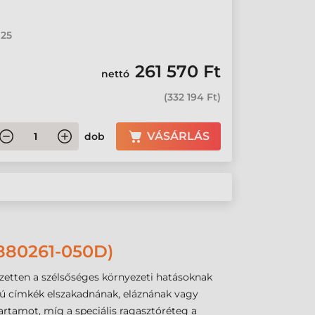
 25
261 570 Ft
nettó
(
332 194 Ft
)
VÁSÁRLÁS
dob
80261-050D)
ezetten a szélsőséges környezeti hatásoknak
apú címkék elszakadnának, eláznának vagy
rtamot, míg a speciális ragasztóréteg a