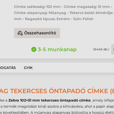
Címke szélesség: 102 mm • Címke magasság: 51 mm •
Címke alapanyag: Műanyag • Tekercs belső átmérője:
mm • Ragasztó típusa: Extrém • Szín: Fehér
Összehasonlító
3-5 munkanap
16440
db
/
MOGATÁS
GYIK
AG TEKERCSES ÖNTAPADÓ CÍMKE (8
éke a
Zebra 102×51 mm tekercses öntapadó címke
, amely kifej
z a termék megoldást kínál azokra a kihívásokra, ahol a papír al
s következtében. A műanyag alapanyag biztosítja a hosszú életta