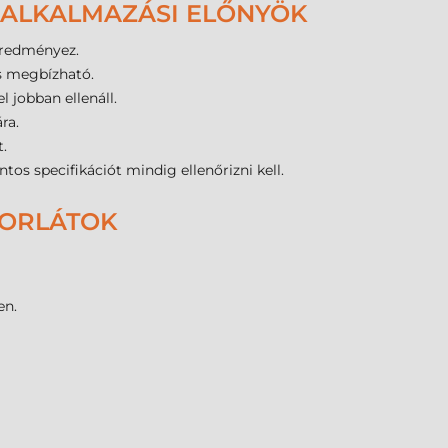
 ALKALMAZÁSI ELŐNYÖK
eredményez.
is megbízható.
 jobban ellenáll.
ra.
.
s specifikációt mindig ellenőrizni kell.
KORLÁTOK
en.