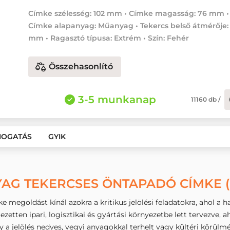
Címke szélesség: 102 mm • Címke magasság: 76 mm •
Címke alapanyag: Műanyag • Tekercs belső átmérője:
mm • Ragasztó típusa: Extrém • Szín: Fehér
Összehasonlító
3-5 munkanap
11160
db
/
MOGATÁS
GYIK
AG TEKERCSES ÖNTAPADÓ CÍMKE (
 megoldást kínál azokra a kritikus jelölési feladatokra, ahol a
zetten ipari, logisztikai és gyártási környezetbe lett tervezve, a
 a jelölés nedves, vegyi anyagokkal terhelt vagy kültéri körülm