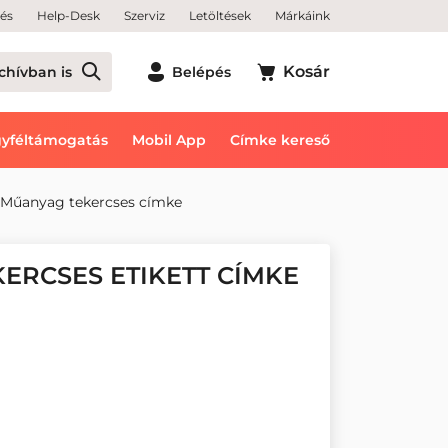
tés
Help-Desk
Szerviz
Letöltések
Márkáink
Kosár
chívban is
Belépés
yféltámogatás
Mobil App
Címke kereső
Műanyag tekercses címke
ERCSES ETIKETT CÍMKE