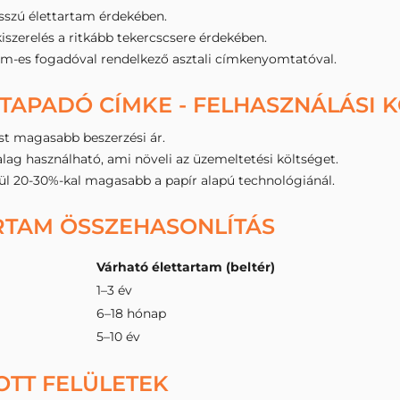
sszú élettartam érdekében.
szerelés a ritkább tekercscsere érdekében.
mm-es fogadóval rendelkező asztali címkenyomtatóval.
TAPADÓ CÍMKE - FELHASZNÁLÁSI 
t magasabb beszerzési ár.
lag használható, ami növeli az üzemeltetési költséget.
l 20-30%-kal magasabb a papír alapú technológiánál.
RTAM ÖSSZEHASONLÍTÁS
Várható élettartam (beltér)
1–3 év
6–18 hónap
5–10 év
OTT FELÜLETEK