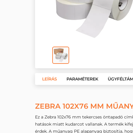
LEÍRÁS
PARAMÉTEREK
ÜGYFÉLTÁ
ZEBRA 102X76 MM MŰANY
Ez a Zebra 102x76 mm tekercses öntapadó címke
hatások miatt kudarcot vallanak. A termék kifeje
érdek. A műanyag PE alapanyag biztosítja, hogy