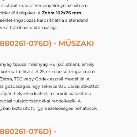
is stabil marad. Versenyelőnye az extrém
bbletköltségeket. A
Zebra 102x76 mm
séklet-ingadozás károsíthatná a standard
ve a hűtőházi raktározásig.
80261-076D) - MŰSZAKI
anyag típusa műanyag PE (polietilén), amely
közkompatibilitást. A 25 mm belső magátmérő
Zebra, TSC vagy Godex asztali modelljei. A
lés gazdaságos, egy tekercs 930 darab etikettet
lyán helyezkednek el, a sarkok kialakítása
padási tulajdonságokkal rendelkezik. A
ban biztosított, így a szélsőséges hőhatások
80261-076D) -