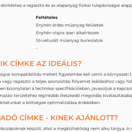
 döntéshez a ragasztó és az alapanyag fizikai tulajdonságai alapj
Feltételes
Enyhén érdes műanyag felületek
Enyhén olajos ipari alkatrészek
Strukturált műanyag burkolatok
-
IK CÍMKE AZ IDEÁLIS?
giai kompatibilitás mellett figyelembe kell venni a környezeti te
g vagy ragasztó a teljes azonosítási folyamat leállásához vagy 
 bizonytalan a technikai specifikációkban, javasoljuk a kapcsola
mazási területéhez leginkább illeszkedő megoldás kiválasztásá
ánlatunkat a költségek optimalizálása érdekében.
ADÓ CÍMKE - KINEK AJÁNLOTT?
állalkozásoknak készült, ahol a megbízhatóság nem alku tárgya.