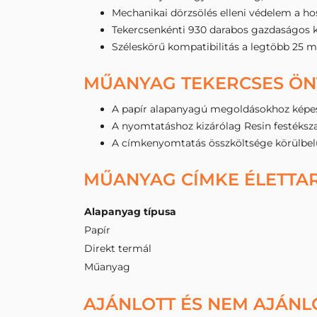
Mechanikai dörzsölés elleni védelem a ho
Tekercsenkénti 930 darabos gazdaságos ki
Széleskörű kompatibilitás a legtöbb 25 
MŰANYAG TEKERCSES ÖN
A papír alapanyagú megoldásokhoz képes
A nyomtatáshoz kizárólag Resin festéksza
A címkenyomtatás összköltsége körülbelü
MŰANYAG CÍMKE ÉLETTA
Alapanyag típusa
Papír
Direkt termál
Műanyag
AJÁNLOTT ÉS NEM AJÁNL