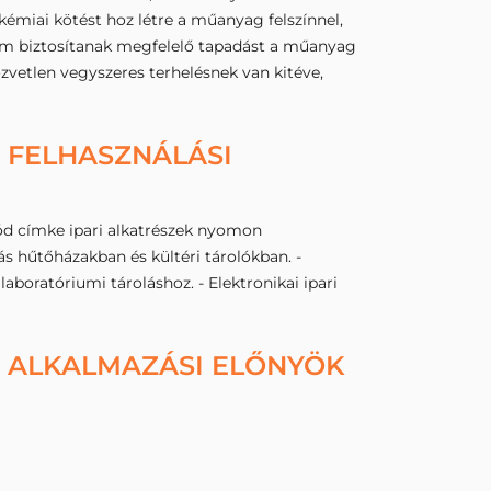
émiai kötést hoz létre a műanyag felszínnel,
 nem biztosítanak megfelelő tapadást a műanyag
vetlen vegyszeres terhelésnek van kitéve,
 FELHASZNÁLÁSI
ód címke ipari alkatrészek nyomon
s hűtőházakban és kültéri tárolókban. -
aboratóriumi tároláshoz. - Elektronikai ipari
- ALKALMAZÁSI ELŐNYÖK