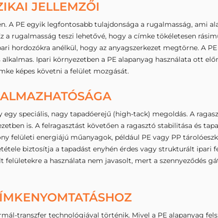
ZIKAI JELLEMZŐI
n. A PE egyik legfontosabb tulajdonsága a rugalmasság, ami al
z a rugalmasság teszi lehetővé, hogy a címke tökéletesen rásimu
pari hordozókra anélkül, hogy az anyagszerkezet megtörne. A PE 
 alkalmas. Ipari környezetben a PE alapanyag használata ott előny
mke képes követni a felület mozgását.
LKALMAZHATÓSÁGA
y egy speciális, nagy tapadóerejű (high-tack) megoldás. A ragas
zetben is. A felragasztást követően a ragasztó stabilitása és ta
ny felületi energiájú műanyagok, például PE vagy PP tárolóeszkö
étele biztosítja a tapadást enyhén érdes vagy strukturált ipari 
 felületekre a használata nem javasolt, mert a szennyeződés gáto
 CÍMKENYOMTATÁSHOZ
-transzfer technológiával történik. Mivel a PE alapanyag fels