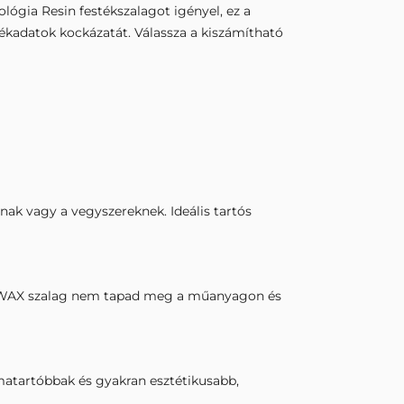
lógia Resin festékszalagot igényel, ez a
mékadatok kockázatát. Válassza a kiszámítható
snak vagy a vegyszereknek. Ideális tartós
ma WAX szalag nem tapad meg a műanyagon és
rmatartóbbak és gyakran esztétikusabb,