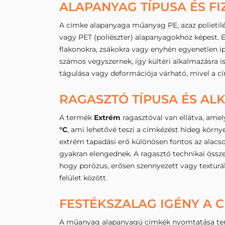
ALAPANYAG TÍPUSA ÉS FI
A címke alapanyaga műanyag PE, azaz polietilé
vagy PET (poliészter) alapanyagokhoz képest. E
flakonokra, zsákokra vagy enyhén egyenetlen i
számos vegyszernek, így kültéri alkalmazásra is
tágulása vagy deformációja várható, mivel a cí
RAGASZTÓ TÍPUSA ÉS A
A termék
Extrém
ragasztóval van ellátva, amel
°C
, ami lehetővé teszi a címkézést hideg környe
extrém tapadási erő különösen fontos az alacso
gyakran elengednek. A ragasztó technikai összet
hogy porózus, erősen szennyezett vagy texturált
felület között.
FESTÉKSZALAG IGÉNY A
A műanyag alapanyagú címkék nyomtatása termál