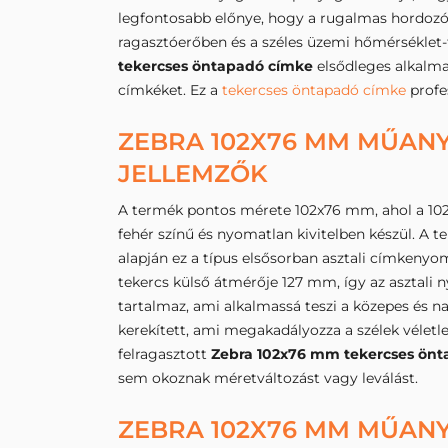
legfontosabb előnye, hogy a rugalmas hordozón
ragasztóerőben és a széles üzemi hőmérséklet-
tekercses öntapadó címke
elsődleges alkalma
címkéket. Ez a
tekercses öntapadó címke
profes
ZEBRA 102X76 MM MŰANY
JELLEMZŐK
A termék pontos mérete 102x76 mm, ahol a 102
fehér színű és nyomatlan kivitelben készül. 
alapján ez a típus elsősorban asztali címkenyo
tekercs külső átmérője 127 mm, így az asztali n
tartalmaz, ami alkalmassá teszi a közepes és n
kerekített, ami megakadályozza a szélek véletl
felragasztott
Zebra 102x76 mm tekercses ön
sem okoznak méretváltozást vagy leválást.
ZEBRA 102X76 MM MŰANY