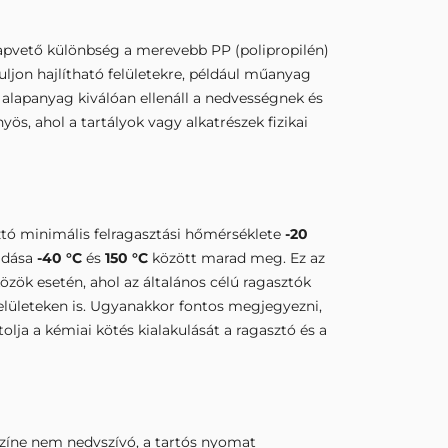
apvető különbség a merevebb PP (polipropilén)
ljon hajlítható felületekre, például műanyag
alapanyag kiválóan ellenáll a nedvességnek és
ös, ahol a tartályok vagy alkatrészek fizikai
ztó minimális felragasztási hőmérséklete
-20
padása
-40 °C
és
150 °C
között marad meg. Ez az
zök esetén, ahol az általános célú ragasztók
felületeken is. Ugyanakkor fontos megjegyezni,
lja a kémiai kötés kialakulását a ragasztó és a
zíne nem nedvszívó, a tartós nyomat