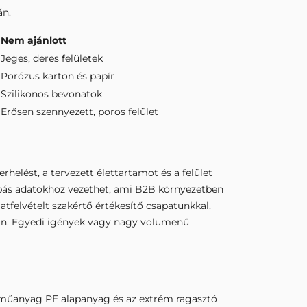
án.
Nem ajánlott
Jeges, deres felületek
Porózus karton és papír
Szilikonos bevonatok
Erősen szennyezett, poros felület
rhelést, a tervezett élettartamot és a felület
hibás adatokhoz vezethet, ami B2B környezetben
tfelvételt szakértő értékesítő csapatunkkal.
ban. Egyedi igények vagy nagy volumenű
 A műanyag PE alapanyag és az extrém ragasztó