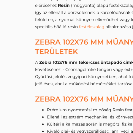
eléréséhez
Resin
(műgyanta) alapú festékszalag
így az ellenáll a dörzsölésnek, a karcolódásna
felületen, a nyomat könnyen elkenődhet vagy l
speciális hőálló resin
festékszalag
alkalmazása j
ZEBRA 102X76 MM MŰANY
TERÜLETEK
A
Zebra 102x76 mm tekercses öntapadó cím
követéséhez. - Csomagcímke tengeri vagy extrém
Gyártási jelölés vegyipari környezetben, ahol f
jelölések, ahol a működési hőmérséklet tartósan 
ZEBRA 102X76 MM MŰANY
Prémium nyomtatási minőség Resin festé
Ellenáll az extrém mechanikai és környez
Kültéri alkalmazás során is megőrzi fizika
Kiváló olaj- és vegyszerállóság, ami védi 