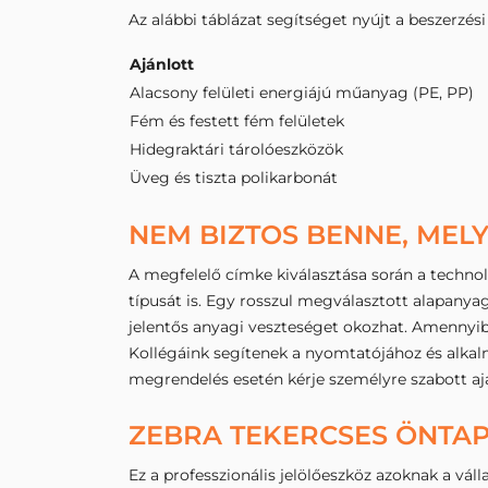
Az alábbi táblázat segítséget nyújt a beszerzési
Ajánlott
Alacsony felületi energiájú műanyag (PE, PP)
Fém és festett fém felületek
Hidegraktári tárolóeszközök
Üveg és tiszta polikarbonát
NEM BIZTOS BENNE, MELY
A megfelelő címke kiválasztása során a technoló
típusát is. Egy rosszul megválasztott alapanya
jelentős anyagi veszteséget okozhat. Amennyiben
Kollégáink segítenek a nyomtatójához és alkal
megrendelés esetén kérje személyre szabott aj
ZEBRA TEKERCSES ÖNTAP
Ez a professzionális jelölőeszköz azoknak a v