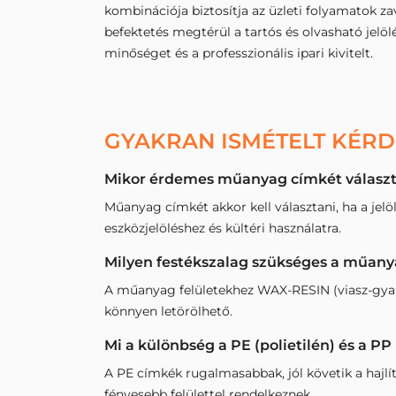
kombinációja biztosítja az üzleti folyamatok z
befektetés megtérül a tartós és olvasható jelöl
minőséget és a professzionális ipari kivitelt.
GYAKRAN ISMÉTELT KÉR
Mikor érdemes műanyag címkét választa
Műanyag címkét akkor kell választani, ha a jelöl
eszközjelöléshez és kültéri használatra.
Milyen festékszalag szükséges a műan
A műanyag felületekhez WAX-RESIN (viasz-gya
könnyen letörölhető.
Mi a különbség a PE (polietilén) és a PP
A PE címkék rugalmasabbak, jól követik a hajlí
fényesebb felülettel rendelkeznek.