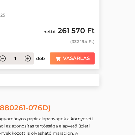
 25
261 570 Ft
nettó
(
332 194 Ft
)
VÁSÁRLÁS
dob
880261-076D)
 hagyományos papír alapanyagok a környezeti
hol az azonosítás tartóssága alapvető üzleti
ények között is olvasható maradjon. A