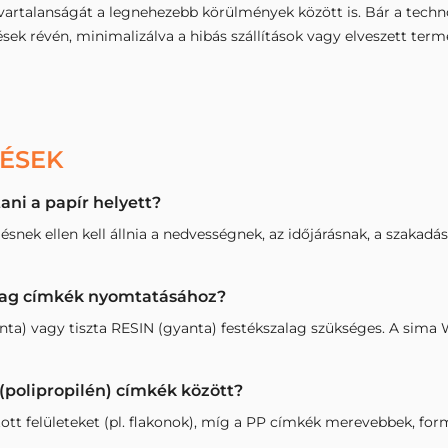
avartalanságát a legnehezebb körülmények között is. Bár a techno
ések révén, minimalizálva a hibás szállítások vagy elveszett ter
DÉSEK
ni a papír helyett?
ésnek ellen kell állnia a nedvességnek, az időjárásnak, a szakadá
yag címkék nyomtatásához?
nta) vagy tiszta RESIN (gyanta) festékszalag szükséges. A si
 (polipropilén) címkék között?
tott felületeket (pl. flakonok), míg a PP címkék merevebbek, fo