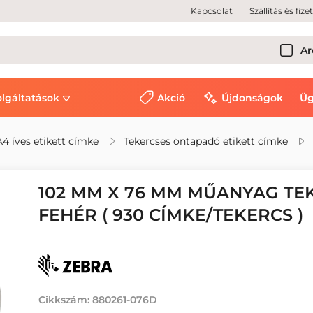
Kapcsolat
Szállítás és fize
Ar
olgáltatások
Akció
Újdonságok
Üg
A4 íves etikett címke
Tekercses öntapadó etikett címke
102 MM X 76 MM MŰANYAG TEK
FEHÉR ( 930 CÍMKE/TEKERCS )
Cikkszám:
880261-076D