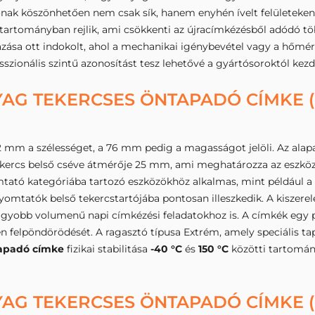
ak köszönhetően nem csak sík, hanem enyhén ívelt felületeken 
tartományban rejlik, ami csökkenti az újracímkézésből adódó tö
zása ott indokolt, ahol a mechanikai igénybevétel vagy a hőmér
szionális szintű azonosítást tesz lehetővé a gyártósoroktól kezd
AG TEKERCSES ÖNTAPADÓ CÍMKE (8
 mm a szélességet, a 76 mm pedig a magasságot jelöli. Az alap
A tekercs belső cséve átmérője 25 mm, ami meghatározza az esz
mtató kategóriába tartozó eszközökhöz alkalmas, mint például a 
yomtatók belső tekercstartójába pontosan illeszkedik. A kiszere
agyobb volumenű napi címkézési feladatokhoz is. A címkék egy pá
en felpöndörödését. A ragasztó típusa Extrém, amely speciális ta
tapadó címke
fizikai stabilitása
-40 °C
és
150 °C
közötti tartomány
AG TEKERCSES ÖNTAPADÓ CÍMKE (8