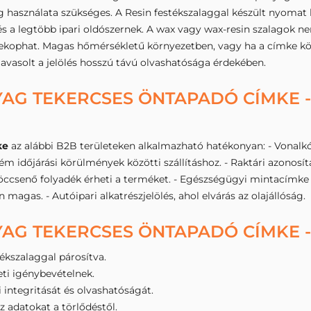
 használata szükséges. A Resin festékszalaggal készült nyomat k
k és a legtöbb ipari oldószernek. A wax vagy wax-resin szalagok
ekophat. Magas hőmérsékletű környezetben, vagy ha a címke köz
avasolt a jelölés hosszú távú olvashatósága érdekében.
AG TEKERCSES ÖNTAPADÓ CÍMKE -
ke
az alábbi B2B területeken alkalmazható hatékonyan: - Vonalk
 időjárási körülmények közötti szállításhoz. - Raktári azonosítá
röccsenő folyadék érheti a terméket. - Egészségügyi mintacímke l
magas. - Autóipari alkatrészjelölés, ahol elvárás az olajállóság.
AG TEKERCSES ÖNTAPADÓ CÍMKE 
kszalaggal párosítva.
eti igénybevételnek.
i integritását és olvashatóságát.
az adatokat a törlődéstől.