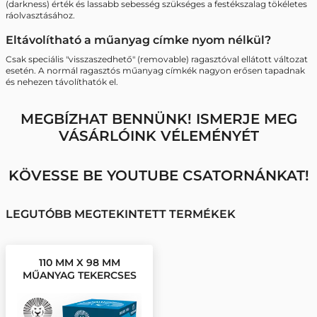
(darkness) érték és lassabb sebesség szükséges a festékszalag tökéletes
ráolvasztásához.
Eltávolítható a műanyag címke nyom nélkül?
Csak speciális "visszaszedhető" (removable) ragasztóval ellátott változat
esetén. A normál ragasztós műanyag címkék nagyon erősen tapadnak
és nehezen távolíthatók el.
MEGBÍZHAT BENNÜNK! ISMERJE MEG
VÁSÁRLÓINK VÉLEMÉNYÉT
KÖVESSE BE YOUTUBE CSATORNÁNKAT!
LEGUTÓBB MEGTEKINTETT TERMÉKEK
110 MM X 98 MM
MŰANYAG TEKERCSES
ETIKETT CÍMKE EZÜST (
2000 CÍMKE/TEKERCS )