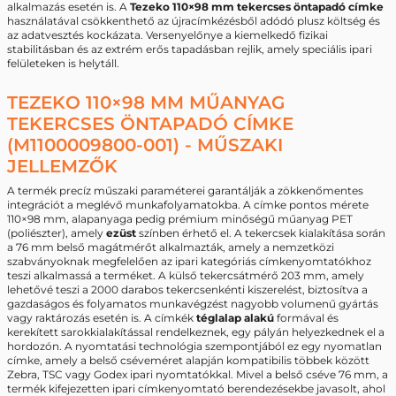
alkalmazás esetén is. A
Tezeko 110×98 mm tekercses öntapadó címke
használatával csökkenthető az újracímkézésből adódó plusz költség és
az adatvesztés kockázata. Versenyelőnye a kiemelkedő fizikai
stabilitásban és az extrém erős tapadásban rejlik, amely speciális ipari
felületeken is helytáll.
TEZEKO 110×98 MM MŰANYAG
TEKERCSES ÖNTAPADÓ CÍMKE
(M1100009800-001) - MŰSZAKI
JELLEMZŐK
A termék precíz műszaki paraméterei garantálják a zökkenőmentes
integrációt a meglévő munkafolyamatokba. A címke pontos mérete
110×98 mm, alapanyaga pedig prémium minőségű műanyag PET
(poliészter), amely
ezüst
színben érhető el. A tekercsek kialakítása során
a 76 mm belső magátmérőt alkalmazták, amely a nemzetközi
szabványoknak megfelelően az ipari kategóriás címkenyomtatókhoz
teszi alkalmassá a terméket. A külső tekercsátmérő 203 mm, amely
lehetővé teszi a 2000 darabos tekercsenkénti kiszerelést, biztosítva a
gazdaságos és folyamatos munkavégzést nagyobb volumenű gyártás
vagy raktározás esetén is. A címkék
téglalap alakú
formával és
kerekített sarokkialakítással rendelkeznek, egy pályán helyezkednek el a
hordozón. A nyomtatási technológia szempontjából ez egy nyomatlan
címke, amely a belső cséveméret alapján kompatibilis többek között
Zebra, TSC vagy Godex ipari nyomtatókkal. Mivel a belső cséve 76 mm, a
termék kifejezetten ipari címkenyomtató berendezésekbe javasolt, ahol