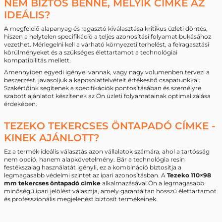
NEM BIZTOS BENNE, MELYIK CÍMKE AZ
IDEÁLIS?
A megfelelő alapanyag és ragasztó kiválasztása kritikus üzleti döntés,
hiszen a helytelen specifikáció a teljes azonosítási folyamat bukásához
vezethet. Mérlegelni kell a várható környezeti terhelést, a felragasztási
körülményeket és a szükséges élettartamot a technológiai
kompatibilitás mellett.
Amennyiben egyedi igényei vannak, vagy nagy volumenben tervezi a
beszerzést, javasoljuk a kapcsolatfelvételt értékesítő csapatunkkal.
Szakértőink segítenek a specifikációk pontosításában és személyre
szabott ajánlatot készítenek az Ön üzleti folyamatainak optimalizálása
érdekében.
TEZEKO TEKERCSES ÖNTAPADÓ CÍMKE -
KINEK AJÁNLOTT?
Ez a termék ideális választás azon vállalatok számára, ahol a tartósság
nem opció, hanem alapkövetelmény. Bár a technológia resin
festékszalag használatát igényli, ez a kombináció biztosítja a
legmagasabb védelmi szintet az ipari azonosításban. A
Tezeko 110×98
mm tekercses öntapadó címke
alkalmazásával Ön a legmagasabb
minőségű ipari jelölést választja, amely garantáltan hosszú élettartamot
és professzionális megjelenést biztosít termékeinek.