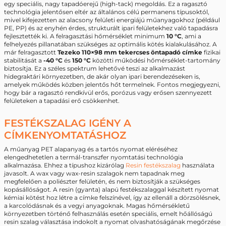
egy speciális, nagy tapadóerejű (high-tack) megoldás. Ez a ragasztó
technológia jelentősen eltér az általános célú permanens típusoktól,
mivel kifejezetten az alacsony felületi energiájú műanyagokhoz (például
PE, PP) és az enyhén érdes, strukturált ipari felületekhez való tapadásra
fejlesztették ki. A felragasztási hőmérséklet minimum
10 °C
, ami a
felhelyezés pillanatában szükséges az optimális kötés kialakulásához. A
már felragasztott
Tezeko 110×98 mm tekercses öntapadó címke
fizikai
stabilitását a
-40 °C
és
150 °C
közötti működési hőmérséklet-tartomány
biztosítja. Ez a széles spektrum lehetővé teszi az alkalmazást
hidegraktári környezetben, de akár olyan ipari berendezéseken is,
amelyek működés közben jelentős hőt termelnek. Fontos megjegyezni,
hogy bár a ragasztó rendkívül erős, porózus vagy erősen szennyezett
felületeken a tapadási erő csökkenhet.
FESTÉKSZALAG IGÉNY A
CÍMKENYOMTATÁSHOZ
A műanyag PET alapanyag és a tartós nyomat eléréséhez
elengedhetetlen a termál-transzfer nyomtatási technológia
alkalmazása. Ehhez a típushoz kizárólag
Resin festékszalag
használata
javasolt. A wax vagy wax-resin szalagok nem tapadnak meg
megfelelően a poliészter felületén, és nem biztosítják a szükséges
kopásállóságot. A resin (gyanta) alapú festékszalaggal készített nyomat
kémiai kötést hoz létre a címke felszínével, így az ellenáll a dörzsölésnek,
a karcolódásnak és a vegyi anyagoknak. Magas hőmérsékletű
környezetben történő felhasználás esetén speciális, emelt hőállóságú
resin szalag választása indokolt a nyomat olvashatóságának megőrzése