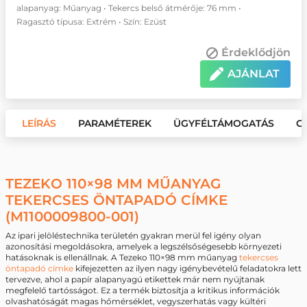
alapanyag: Műanyag • Tekercs belső átmérője: 76 mm •
Ragasztó típusa: Extrém • Szín: Ezüst
Érdeklődjön
AJÁNLAT
LEÍRÁS
PARAMÉTEREK
ÜGYFÉLTÁMOGATÁS
G
TEZEKO 110×98 MM MŰANYAG
TEKERCSES ÖNTAPADÓ CÍMKE
(M1100009800-001)
Az ipari jelöléstechnika területén gyakran merül fel igény olyan
azonosítási megoldásokra, amelyek a legszélsőségesebb környezeti
hatásoknak is ellenállnak. A Tezeko 110×98 mm műanyag
tekercses
öntapadó címke
kifejezetten az ilyen nagy igénybevételű feladatokra lett
tervezve, ahol a papír alapanyagú etikettek már nem nyújtanak
megfelelő tartósságot. Ez a termék biztosítja a kritikus információk
olvashatóságát magas hőmérséklet, vegyszerhatás vagy kültéri