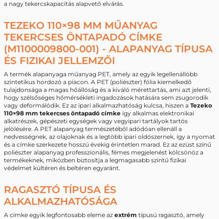
a nagy tekercskapacitás alapvető elvárás.
TEZEKO 110×98 MM MŰANYAG
TEKERCSES ÖNTAPADÓ CÍMKE
(M1100009800-001) - ALAPANYAG TÍPUSA
ÉS FIZIKAI JELLEMZŐI
A termék alapanyaga műanyag PET, amely az egyik legellenállóbb
szintetikus hordozó a piacon. A PET (poliészter) fólia kiemelkedő
tulajdonsága a magas hőállóság és a kiváló mérettartás, ami azt jelenti,
hogy szélsőséges hőmérsékleti ingadozások hatására sem zsugorodik
vagy deformálódik. Ez az ipari alkalmazhatóság kulcsa, hiszen a
Tezeko
110×98 mm tekercses öntapadó címke
így alkalmas elektronikai
alkatrészek, gépészeti egységek vagy vegyipari tartályok tartós
jelölésére. A PET alapanyag természetéből adódóan ellenáll a
nedvességnek, az olajoknak és a legtöbb ipari oldószernek, így a nyomat
és a címke szerkezete hosszú évekig érintetlen marad. Ez az ezüst színű
poliészter alapanyag professzionális, fémes megjelenést kölcsönöz a
termékeknek, miközben biztosítja a legmagasabb szintű fizikai
védelmet kültéren és beltéren egyaránt.
RAGASZTÓ TÍPUSA ÉS
ALKALMAZHATÓSÁGA
A címke egyik legfontosabb eleme az
extrém
típusú ragasztó, amely