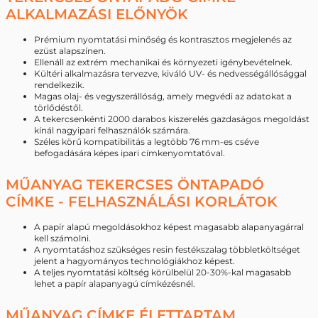
ALKALMAZÁSI ELŐNYÖK
Prémium nyomtatási minőség és kontrasztos megjelenés az
ezüst alapszínen.
Ellenáll az extrém mechanikai és környezeti igénybevételnek.
Kültéri alkalmazásra tervezve, kiváló UV- és nedvességállósággal
rendelkezik.
Magas olaj- és vegyszerállóság, amely megvédi az adatokat a
törlődéstől.
A tekercsenkénti 2000 darabos kiszerelés gazdaságos megoldást
kínál nagyipari felhasználók számára.
Széles körű kompatibilitás a legtöbb 76 mm-es cséve
befogadására képes ipari címkenyomtatóval.
MŰANYAG TEKERCSES ÖNTAPADÓ
CÍMKE - FELHASZNÁLÁSI KORLÁTOK
A papír alapú megoldásokhoz képest magasabb alapanyagárral
kell számolni.
A nyomtatáshoz szükséges resin festékszalag többletköltséget
jelent a hagyományos technológiákhoz képest.
A teljes nyomtatási költség körülbelül 20-30%-kal magasabb
lehet a papír alapanyagú címkézésnél.
MŰANYAG CÍMKE ÉLETTARTAM