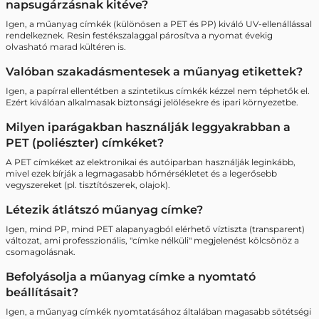
napsugárzásnak kitéve?
Igen, a műanyag címkék (különösen a PET és PP) kiváló UV-ellenállással
rendelkeznek. Resin festékszalaggal párosítva a nyomat évekig
olvasható marad kültéren is.
Valóban szakadásmentesek a műanyag etikettek?
Igen, a papírral ellentétben a szintetikus címkék kézzel nem téphetők el.
Ezért kiválóan alkalmasak biztonsági jelölésekre és ipari környezetbe.
Milyen iparágakban használják leggyakrabban a
PET (poliészter) címkéket?
A PET címkéket az elektronikai és autóiparban használják leginkább,
mivel ezek bírják a legmagasabb hőmérsékletet és a legerősebb
vegyszereket (pl. tisztítószerek, olajok).
Létezik átlátszó műanyag címke?
Igen, mind PP, mind PET alapanyagból elérhető víztiszta (transparent)
változat, ami professzionális, "címke nélküli" megjelenést kölcsönöz a
csomagolásnak.
Befolyásolja a műanyag címke a nyomtató
beállításait?
Igen, a műanyag címkék nyomtatásához általában magasabb sötétségi