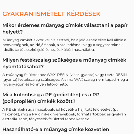
GYAKRAN ISMÉTELT KÉRDÉSEK
Mikor érdemes műanyag címkét választani a papír
helyett?
Műanyag címkét akkor kell választani, ha a jelölésnek ellen kell állnia a
nedvességnek, az időjárásnak, a szakadásnak vagy a vegyszereknek.
Ideális tartós eszközjelöléshez és kültéri használatra.
Milyen festékszalag szükséges a műanyag címkék
nyomtatásához?
A műanyag felületekhez WAX-RESIN (viasz-gyanta) vagy tiszta RESIN
(gyanta) festékszalag szükséges. A sima WAX szalag nem tapad meg a
műanyagon és könnyen letörölhető.
Mi a különbség a PE (polietilén) és a PP
(polipropilén) címkék között?
A PE címkék rugalmasabbak, jól követik a hajlított felületeket (pl.
flakonok), míg a PP címkék merevebbek, formatartóbbak és gyakran
esztétikusabb, fényesebb felülettel rendelkeznek.
Használható-e a műanyag címke közvetlen