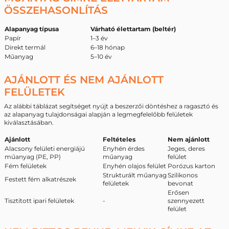
ÖSSZEHASONLÍTÁS
Alapanyag típusa
Várható élettartam (beltér)
Papír
1–3 év
Direkt termál
6–18 hónap
Műanyag
5–10 év
AJÁNLOTT ÉS NEM AJÁNLOTT
FELÜLETEK
Az alábbi táblázat segítséget nyújt a beszerzői döntéshez a ragasztó és
az alapanyag tulajdonságai alapján a legmegfelelőbb felületek
kiválasztásában.
Ajánlott
Feltételes
Nem ajánlott
Alacsony felületi energiájú
Enyhén érdes
Jeges, deres
műanyag (PE, PP)
műanyag
felület
Fém felületek
Enyhén olajos felület
Porózus karton
Strukturált műanyag
Szilikonos
Festett fém alkatrészek
felületek
bevonat
Erősen
Tisztított ipari felületek
-
szennyezett
felület