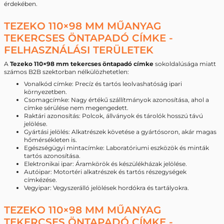
érdekében.
TEZEKO 110×98 MM MŰANYAG
TEKERCSES ÖNTAPADÓ CÍMKE -
FELHASZNÁLÁSI TERÜLETEK
A
Tezeko 110×98 mm tekercses öntapadó címke
sokoldalúsága miatt
számos B2B szektorban nélkülözhetetlen:
Vonalkód címke: Precíz és tartós leolvashatóság ipari
környezetben.
Csomagcímke: Nagy értékű szállítmányok azonosítása, ahol a
címke sérülése nem megengedett.
Raktári azonosítás: Polcok, állványok és tárolók hosszú távú
jelölése.
Gyártási jelölés: Alkatrészek követése a gyártósoron, akár magas
hőmérsékleten is.
Egészségügyi mintacímke: Laboratóriumi eszközök és minták
tartós azonosítása.
Elektronikai ipar: Áramkörök és készülékházak jelölése.
Autóipar: Motortéri alkatrészek és tartós részegységek
címkézése.
Vegyipar: Vegyszerálló jelölések hordókra és tartályokra.
TEZEKO 110×98 MM MŰANYAG
TEKERCSES ÖNTAPADÓ CÍMKE -