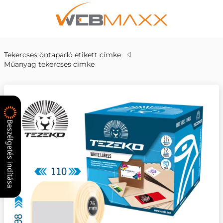
Tekercses öntapadó etikett címke
Műanyag tekercses címke
Beszélgetés indítása