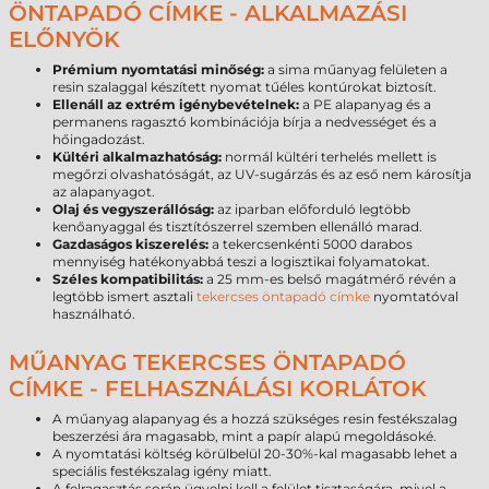
ÖNTAPADÓ CÍMKE - ALKALMAZÁSI
ELŐNYÖK
Prémium nyomtatási minőség:
a sima műanyag felületen a
resin szalaggal készített nyomat tűéles kontúrokat biztosít.
Ellenáll az extrém igénybevételnek:
a PE alapanyag és a
permanens ragasztó kombinációja bírja a nedvességet és a
hőingadozást.
Kültéri alkalmazhatóság:
normál kültéri terhelés mellett is
megőrzi olvashatóságát, az UV-sugárzás és az eső nem károsítja
az alapanyagot.
Olaj és vegyszerállóság:
az iparban előforduló legtöbb
kenőanyaggal és tisztítószerrel szemben ellenálló marad.
Gazdaságos kiszerelés:
a tekercsenkénti 5000 darabos
mennyiség hatékonyabbá teszi a logisztikai folyamatokat.
Széles kompatibilitás:
a 25 mm-es belső magátmérő révén a
legtöbb ismert asztali
tekercses öntapadó címke
nyomtatóval
használható.
MŰANYAG TEKERCSES ÖNTAPADÓ
CÍMKE - FELHASZNÁLÁSI KORLÁTOK
A műanyag alapanyag és a hozzá szükséges resin festékszalag
beszerzési ára magasabb, mint a papír alapú megoldásoké.
A nyomtatási költség körülbelül 20-30%-kal magasabb lehet a
speciális festékszalag igény miatt.
A felragasztás során ügyelni kell a felület tisztaságára, mivel a