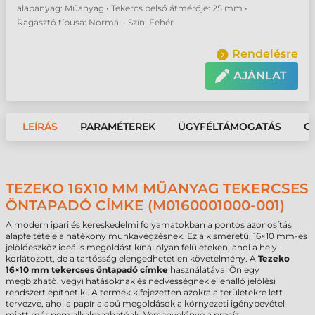
alapanyag: Műanyag • Tekercs belső átmérője: 25 mm •
Ragasztó típusa: Normál • Szín: Fehér
Rendelésre
AJÁNLAT
LEÍRÁS
PARAMÉTEREK
ÜGYFÉLTÁMOGATÁS
G
TEZEKO 16X10 MM MŰANYAG TEKERCSES
ÖNTAPADÓ CÍMKE (M0160001000-001)
A modern ipari és kereskedelmi folyamatokban a pontos azonosítás
alapfeltétele a hatékony munkavégzésnek. Ez a kisméretű, 16×10 mm-es
jelölőeszköz ideális megoldást kínál olyan felületeken, ahol a hely
korlátozott, de a tartósság elengedhetetlen követelmény. A
Tezeko
16×10 mm tekercses öntapadó címke
használatával Ön egy
megbízható, vegyi hatásoknak és nedvességnek ellenálló jelölési
rendszert építhet ki. A termék kifejezetten azokra a területekre lett
tervezve, ahol a papír alapú megoldások a környezeti igénybevétel
miatt már nem alkalmazhatóak. Versenyelőnye a precíz