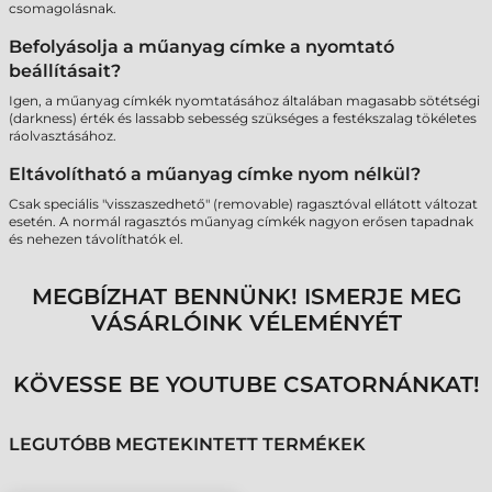
csomagolásnak.
Befolyásolja a műanyag címke a nyomtató
beállításait?
Igen, a műanyag címkék nyomtatásához általában magasabb sötétségi
(darkness) érték és lassabb sebesség szükséges a festékszalag tökéletes
ráolvasztásához.
Eltávolítható a műanyag címke nyom nélkül?
Csak speciális "visszaszedhető" (removable) ragasztóval ellátott változat
esetén. A normál ragasztós műanyag címkék nagyon erősen tapadnak
és nehezen távolíthatók el.
MEGBÍZHAT BENNÜNK! ISMERJE MEG
VÁSÁRLÓINK VÉLEMÉNYÉT
KÖVESSE BE YOUTUBE CSATORNÁNKAT!
LEGUTÓBB MEGTEKINTETT TERMÉKEK