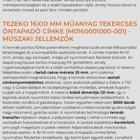
méretpontosságban és a stabil tapadásban rejlik, amely hosszú távon is
olvasható marad az ipari lánc minden pontján.
TEZEKO 16X10 MM MŰANYAG TEKERCSES
ÖNTAPADÓ CÍMKE (M0160001000-001) -
MŰSZAKI JELLEMZŐK
A termék pontos fizikai paraméterei meghatározzák annak felhasználási
lehetőségeit és a kompatibilis eszközök körét. A címke mérete 16×10
mm, amely egy kompakt, mégis jól nyomtatható felületet biztosít. Az
alapanyag típusa tartós műanyag PE (polietilén), amely
rugalmasságával tűnik ki a többi szintetikus alapanyag közül. A tekercs
felépítése során a
belső cséve mérete 25 mm
, ami szakmai
szempontból meghatározza, hogy a termék elsősorban
asztali
címkenyomtatókhoz
alkalmas. Ilyen eszközök például a Zebra, a TSC
vagy a Godex belépő és középkategóriás modelljei, amelyek fogadni
tudják ezt a magátmérőt. A tekercs
külső átmérője 121 mm
, így a
legtöbb asztali nyomtató belső terébe kényelmesen beilleszthető. A
kiszerelés rendkívül gazdaságos, hiszen egyetlen tekercsen
5000 darab
etikett található, ami jelentősen csökkenti a tekercscserék gyakoriságát
nagy volumenű gyártás során. A nyomtatási technológia
termál-
transzfer
eljáráson alapul, a pályaszám pedig 1, tehát a címkék egy
oszlopban helyezkednek el a hordozón. A sarkok kialakítása
kerekített
,
ami segít megelőzni a szélek véletlen felpöndörödését mechanikai
behatás esetén. A 16×10 mm tekercses öntapadó címke fehér,
nyomatlan felülettel rendelkezik, így bármilyen egyedi adat, vonalkód