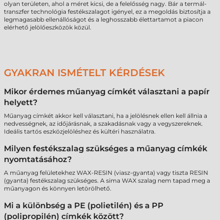
olyan területen, ahol a méret kicsi, de a felelősség nagy. Bár a termál-
transzfer technológia festékszalagot igényel, ez a megoldás biztosítja a
legmagasabb ellenállóságot és a leghosszabb élettartamot a piacon
elérhető jelölőeszközök közül.
GYAKRAN ISMÉTELT KÉRDÉSEK
Mikor érdemes műanyag címkét választani a papír
helyett?
Műanyag címkét akkor kell választani, ha a jelölésnek ellen kell állnia a
nedvességnek, az időjárásnak, a szakadásnak vagy a vegyszereknek.
Ideális tartós eszközjelöléshez és kültéri használatra.
Milyen festékszalag szükséges a műanyag címkék
nyomtatásához?
A műanyag felületekhez WAX-RESIN (viasz-gyanta) vagy tiszta RESIN
(gyanta) festékszalag szükséges. A sima WAX szalag nem tapad meg a
műanyagon és könnyen letörölhető.
Mi a különbség a PE (polietilén) és a PP
(polipropilén) címkék között?