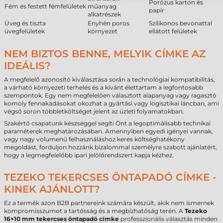
Porózus karton és
Fém és festett fémfelületek
műanyag
papír
alkatrészek
Üveg és tiszta
Enyhén poros
Szilikonos bevonattal
üvegfelületek
környezet
ellátott felületek
NEM BIZTOS BENNE, MELYIK CÍMKE AZ
IDEÁLIS?
A megfelelő azonosító kiválasztása során a technológiai kompatibilitás,
a várható környezeti terhelés és a kívánt élettartam a legfontosabb
szempontok. Egy nem megfelelően választott alapanyag vagy ragasztó
komoly fennakadásokat okozhat a gyártási vagy logisztikai láncban, ami
végső soron többletköltséget jelent az üzleti folyamatokban.
Szakértő csapatunk készséggel segíti Önt a legoptimálisabb technikai
paraméterek meghatározásában. Amennyiben egyedi igényei vannak,
vagy nagy volumenű felhasználáshoz keres költséghatékony
megoldást, forduljon hozzánk bizalommal személyre szabott ajánlatért,
hogy a legmegfelelőbb ipari jelölőrendszert kapja kézhez.
TEZEKO TEKERCSES ÖNTAPADÓ CÍMKE -
KINEK AJÁNLOTT?
Ez a termék azon B2B partnereink számára készült, akik nem ismernek
kompromisszumot a tartósság és a megbízhatóság terén. A
Tezeko
16×10 mm tekercses öntapadó címke
professzionális választás minden