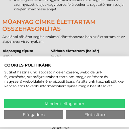
szennyezett, olajos vagy poros felületeken a ragasztó nem tudja
kifejteni maximális erejét.
MŰANYAG CÍMKE ÉLETTARTAM
ÖSSZEHASONLÍTÁS
Az alábbi táblázat segít a szakmai döntéshozatalban az élettartam és az
alapanyag viszonyában:
Alapanyag típusa
Várható élettartam (beltér)
Papír
1–3 év
Direkt termál
6–18 hónap
COOKIES POLITIKÁNK
Műanyag (PE)
5–10 év
Sütiket használunk látogatóink elemzésére, weboldalunk
fejlesztésére, személyre szabott tartalom megjelenítésére és
AJÁNLOTT ÉS NEM AJÁNLOTT
nagyszerű weboldalélmény biztosítására. Az általunk használt sütikkel
FELÜLETEK
kapcsolatos további információkért nyissa meg a beállításokat.
A ragasztó és az alapanyag tulajdonságai alapján az alábbi táblázat
foglalja össze a javasolt felhasználási felületeket a beszerzői döntés
Mindent elfogadom
támogatásához:
Ajánlott
Feltételes
Nem ajánlott
Elfogadom
Elutasítom
Alacsony felületi energiájú
Enyhén érdes
Jeges, deres felületek
műanyag (PE, PP)
műanyag felületek
Strukturált