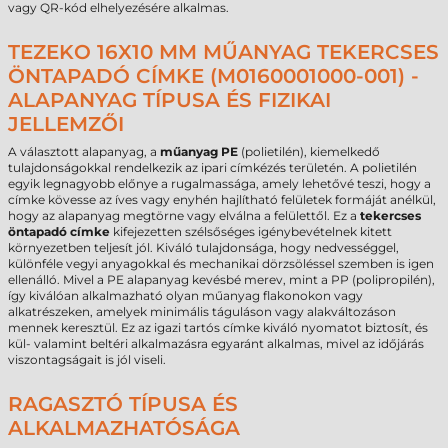
vagy QR-kód elhelyezésére alkalmas.
TEZEKO 16X10 MM MŰANYAG TEKERCSES
ÖNTAPADÓ CÍMKE (M0160001000-001) -
ALAPANYAG TÍPUSA ÉS FIZIKAI
JELLEMZŐI
A választott alapanyag, a
műanyag PE
(polietilén), kiemelkedő
tulajdonságokkal rendelkezik az ipari címkézés területén. A polietilén
egyik legnagyobb előnye a rugalmassága, amely lehetővé teszi, hogy a
címke kövesse az íves vagy enyhén hajlítható felületek formáját anélkül,
hogy az alapanyag megtörne vagy elválna a felülettől. Ez a
tekercses
öntapadó címke
kifejezetten szélsőséges igénybevételnek kitett
környezetben teljesít jól. Kiváló tulajdonsága, hogy nedvességgel,
különféle vegyi anyagokkal és mechanikai dörzsöléssel szemben is igen
ellenálló. Mivel a PE alapanyag kevésbé merev, mint a PP (polipropilén),
így kiválóan alkalmazható olyan műanyag flakonokon vagy
alkatrészeken, amelyek minimális táguláson vagy alakváltozáson
mennek keresztül. Ez az igazi tartós címke kiváló nyomatot biztosít, és
kül- valamint beltéri alkalmazásra egyaránt alkalmas, mivel az időjárás
viszontagságait is jól viseli.
RAGASZTÓ TÍPUSA ÉS
ALKALMAZHATÓSÁGA