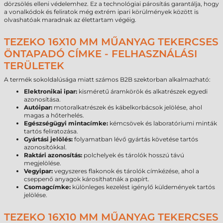
dörzsölés elleni védelemhez. Ez a technológiai párosítás garantálja, hogy
a vonalkódok és feliratok még extrém ipari körülmények között is
olvashatóak maradnak az élettartam végéig.
TEZEKO 16X10 MM MŰANYAG TEKERCSES
ÖNTAPADÓ CÍMKE - FELHASZNÁLÁSI
TERÜLETEK
A termék sokoldalúsága miatt számos B2B szektorban alkalmazható:
Elektronikai ipar:
kisméretű áramkörök és alkatrészek egyedi
azonosítása.
Autóipar:
motoralkatrészek és kábelkorbácsok jelölése, ahol
magas a hőterhelés.
Egészségügyi mintacímke:
kémcsövek és laboratóriumi minták
tartós feliratozása.
Gyártási jelölés:
folyamatban lévő gyártás követése tartós
azonosítókkal.
Raktári azonosítás:
polchelyek és tárolók hosszú távú
megjelölése.
Vegyipar:
vegyszeres flakonok és tárolók címkézése, ahol a
cseppenő anyagok károsíthatnák a papírt.
Csomagcímke:
különleges kezelést igénylő küldemények tartós
jelölése.
TEZEKO 16X10 MM MŰANYAG TEKERCSES