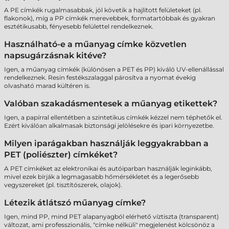
A PE címkék rugalmasabbak, jól követik a hajlított felületeket (pl.
flakonok), míg a PP címkék merevebbek, formatartóbbak és gyakran
esztétikusabb, fényesebb felülettel rendelkeznek.
Használható-e a műanyag címke közvetlen
napsugárzásnak kitéve?
Igen, a műanyag címkék (különösen a PET és PP) kiváló UV-ellenállással
rendelkeznek. Resin festékszalaggal párosítva a nyomat évekig
olvasható marad kültéren is.
Valóban szakadásmentesek a műanyag etikettek?
Igen, a papírral ellentétben a szintetikus címkék kézzel nem téphetők el.
Ezért kiválóan alkalmasak biztonsági jelölésekre és ipari környezetbe.
Milyen iparágakban használják leggyakrabban a
PET (poliészter) címkéket?
A PET címkéket az elektronikai és autóiparban használják leginkább,
mivel ezek bírják a legmagasabb hőmérsékletet és a legerősebb
vegyszereket (pl. tisztítószerek, olajok).
Létezik átlátszó műanyag címke?
Igen, mind PP, mind PET alapanyagból elérhető víztiszta (transparent)
változat, ami professzionális, "címke nélküli" megjelenést kölcsönöz a