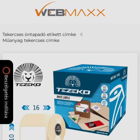
Tekercses öntapadó etikett címke
Műanyag tekercses címke
Beszélgetés indítása