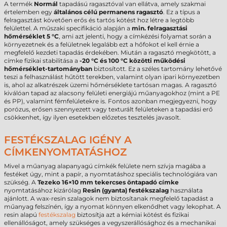
A termék
Normál
tapadású ragasztóval van ellátva, amely szakmai
értelemben egy
általános célú permanens ragasztó
. Ez a típus a
felragasztást követően erős és tartós kötést hoz létre a legtöbb
felülettel. A műszaki specifikáció alapján a
min. felragasztási
hőmérséklet 5 °C
, ami azt jelenti, hogy a címkézési folyamat során a
környezetnek és a felületnek legalább ezt a hőfokot el kell érnie a
megfelelő kezdeti tapadás érdekében. Miután a ragasztó megkötött, a
címke fizikai stabilitása a
-20 °C és 100 °C közötti működési
hőmérséklet-tartományban
biztosított. Ez a széles tartomány lehetővé
teszi a felhasználást hűtött terekben, valamint olyan ipari környezetben
is, ahol az alkatrészek üzemi hőmérséklete tartósan magas. A ragasztó
kiválóan tapad az alacsony felületi energiájú műanyagokhoz (mint a PE
és PP), valamint fémfelületekre is. Fontos azonban megjegyezni, hogy
porózus, erősen szennyezett vagy texturált felületeken a tapadási erő
csökkenhet, így ilyen esetekben előzetes tesztelés javasolt.
FESTÉKSZALAG IGÉNY A
CÍMKENYOMTATÁSHOZ
Mivel a műanyag alapanyagú címkék felülete nem szívja magába a
festéket úgy, mint a papír, a nyomtatáshoz speciális technológiára van
szükség. A
Tezeko 16×10 mm tekercses öntapadó címke
nyomtatásához kizárólag
Resin (gyanta) festékszalag
használata
ajánlott. A wax-resin szalagok nem biztosítanak megfelelő tapadást a
műanyag felszínén, így a nyomat könnyen elkenődhet vagy lekophat. A
resin alapú
festékszalag
biztosítja azt a kémiai kötést és fizikai
ellenállóságot, amely szükséges a vegyszerállósághoz és a mechanikai