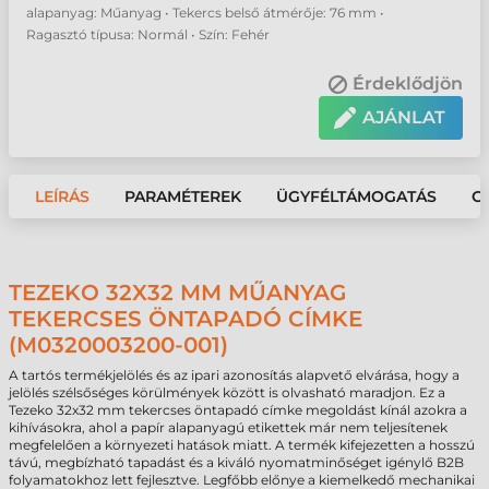
alapanyag: Műanyag • Tekercs belső átmérője: 76 mm •
Ragasztó típusa: Normál • Szín: Fehér
Érdeklődjön
AJÁNLAT
LEÍRÁS
PARAMÉTEREK
ÜGYFÉLTÁMOGATÁS
G
TEZEKO 32X32 MM MŰANYAG
TEKERCSES ÖNTAPADÓ CÍMKE
(M0320003200-001)
A tartós termékjelölés és az ipari azonosítás alapvető elvárása, hogy a
jelölés szélsőséges körülmények között is olvasható maradjon. Ez a
Tezeko 32x32 mm tekercses öntapadó címke megoldást kínál azokra a
kihívásokra, ahol a papír alapanyagú etikettek már nem teljesítenek
megfelelően a környezeti hatások miatt. A termék kifejezetten a hosszú
távú, megbízható tapadást és a kiváló nyomatminőséget igénylő B2B
folyamatokhoz lett fejlesztve. Legfőbb előnye a kiemelkedő mechanikai