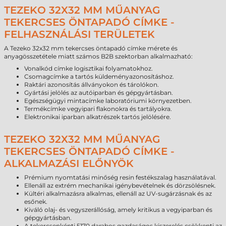
TEZEKO 32X32 MM MŰANYAG
TEKERCSES ÖNTAPADÓ CÍMKE -
FELHASZNÁLÁSI TERÜLETEK
A Tezeko 32x32 mm tekercses öntapadó címke mérete és
anyagösszetétele miatt számos B2B szektorban alkalmazható:
Vonalkód címke logisztikai folyamatokhoz.
Csomagcímke a tartós küldeményazonosításhoz.
Raktári azonosítás állványokon és tárolókon.
Gyártási jelölés az autóiparban és gépgyártásban.
Egészségügyi mintacímke laboratóriumi környezetben.
Termékcímke vegyipari flakonokra és tartályokra.
Elektronikai iparban alkatrészek tartós jelölésére.
TEZEKO 32X32 MM MŰANYAG
TEKERCSES ÖNTAPADÓ CÍMKE -
ALKALMAZÁSI ELŐNYÖK
Prémium nyomtatási minőség resin festékszalag használatával.
Ellenáll az extrém mechanikai igénybevételnek és dörzsölésnek.
Kültéri alkalmazásra alkalmas, ellenáll az UV-sugárzásnak és az
esőnek.
Kiváló olaj- és vegyszerállóság, amely kritikus a vegyiparban és
gépgyártásban.
A tekercsenkénti 5170 darabos gazdaságos kiszerelés csökkenti az