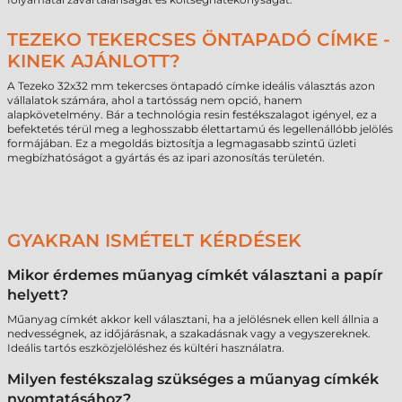
TEZEKO TEKERCSES ÖNTAPADÓ CÍMKE -
KINEK AJÁNLOTT?
A Tezeko 32x32 mm tekercses öntapadó címke ideális választás azon
vállalatok számára, ahol a tartósság nem opció, hanem
alapkövetelmény. Bár a technológia resin festékszalagot igényel, ez a
befektetés térül meg a leghosszabb élettartamú és legellenállóbb jelölés
formájában. Ez a megoldás biztosítja a legmagasabb szintű üzleti
megbízhatóságot a gyártás és az ipari azonosítás területén.
GYAKRAN ISMÉTELT KÉRDÉSEK
Mikor érdemes műanyag címkét választani a papír
helyett?
Műanyag címkét akkor kell választani, ha a jelölésnek ellen kell állnia a
nedvességnek, az időjárásnak, a szakadásnak vagy a vegyszereknek.
Ideális tartós eszközjelöléshez és kültéri használatra.
Milyen festékszalag szükséges a műanyag címkék
nyomtatásához?