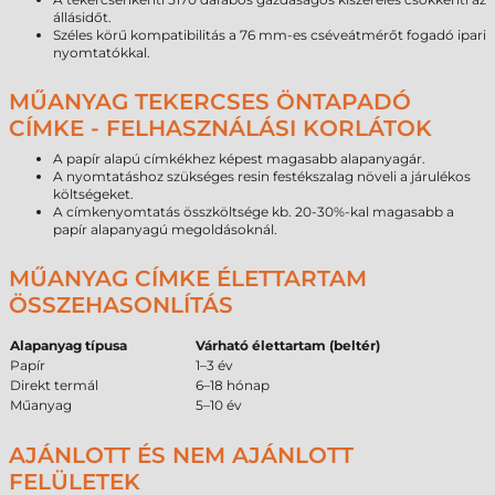
állásidőt.
Széles körű kompatibilitás a 76 mm-es cséveátmérőt fogadó ipari
nyomtatókkal.
MŰANYAG TEKERCSES ÖNTAPADÓ
CÍMKE - FELHASZNÁLÁSI KORLÁTOK
A papír alapú címkékhez képest magasabb alapanyagár.
A nyomtatáshoz szükséges resin festékszalag növeli a járulékos
költségeket.
A címkenyomtatás összköltsége kb. 20-30%-kal magasabb a
papír alapanyagú megoldásoknál.
MŰANYAG CÍMKE ÉLETTARTAM
ÖSSZEHASONLÍTÁS
Alapanyag típusa
Várható élettartam (beltér)
Papír
1–3 év
Direkt termál
6–18 hónap
Műanyag
5–10 év
AJÁNLOTT ÉS NEM AJÁNLOTT
FELÜLETEK