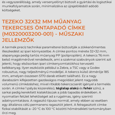
és vegyszerállóság, amely versenyelőnyt biztosít a gyártási és logisztikai
munkafolyamatok során, minimalizálva az újrajelölésből adódó
költségeket.
TEZEKO 32X32 MM MŰANYAG
TEKERCSES ÖNTAPADÓ CÍMKE
(M0320003200-001) - MŰSZAKI
JELLEMZŐK
A termék precíz technikai paraméterei biztosítják a zökkenőmentes
illeszkedést az ipari környezetbe. A címke pontos mérete 32×32 mm,
alapanyaga pedig tartós műanyag PP (polipropilén). A tekercs 76 mm
belső magátmérővel rendelkezik, ami a szakmai szabványok szerint azt
jelenti, hogy elsősorban ipari címkenyomtatókhoz tervezett
kellékanyag. Ilyen eszközök például a Zebra, a TSC vagy a Godex
robusztus, nagy teljesítményű modelljei. A tekercs külső átmérője 185
mm, amelyen összesen 5170 darab etikett található. Ez a nagy
darabszám kifejezetten gazdaságos megoldást jelent nagyobb
volumenű címkézéshez, mivel ritkább tekercscserét igényel a termelés
során. A címke 1 pályás kiszerelésű,
téglalap alakú
és
fehér
színű, a
sarkai pedig kerekített kialakításúak a jobb tapadás érdekében. A
nyomatlan felület lehetőséget ad a rugalmas, igény szerinti
adatnyomtatásra. A ragasztó típusa normál, amely ebben az esetben
egy általános célú permanens ragasztót jelent. A felragasztott címke
fizikai stabilitását a -20 °C és 100 °C közötti hőmérsékleti tartományban
őrzi meg.