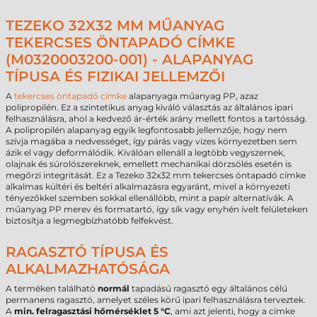
TEZEKO 32X32 MM MŰANYAG
TEKERCSES ÖNTAPADÓ CÍMKE
(M0320003200-001) - ALAPANYAG
TÍPUSA ÉS FIZIKAI JELLEMZŐI
A
tekercses öntapadó címke
alapanyaga műanyag PP, azaz
polipropilén. Ez a szintetikus anyag kiváló választás az általános ipari
felhasználásra, ahol a kedvező ár-érték arány mellett fontos a tartósság.
A polipropilén alapanyag egyik legfontosabb jellemzője, hogy nem
szívja magába a nedvességet, így párás vagy vizes környezetben sem
ázik el vagy deformálódik. Kiválóan ellenáll a legtöbb vegyszernek,
olajnak és súrolószereknek, emellett mechanikai dörzsölés esetén is
megőrzi integritását. Ez a Tezeko 32x32 mm tekercses öntapadó címke
alkalmas kültéri és beltéri alkalmazásra egyaránt, mivel a környezeti
tényezőkkel szemben sokkal ellenállóbb, mint a papír alternatívák. A
műanyag PP merev és formatartó, így sík vagy enyhén ívelt felületeken
biztosítja a legmegbízhatóbb felfekvést.
RAGASZTÓ TÍPUSA ÉS
ALKALMAZHATÓSÁGA
A terméken található
normál
tapadású ragasztó egy általános célú
permanens ragasztó, amelyet széles körű ipari felhasználásra terveztek.
A
min. felragasztási hőmérséklet 5 °C
, ami azt jelenti, hogy a címke