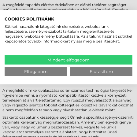
A megfelelő tapadás elérése érdekében az alábbi táblázat segítséget
nyújt a beszerzői döntés meghozatalában a felület típusától függően.
COOKIES POLITIKÁNK
Ajánlott
Feltételes
Nem ajánlott
Alacsony felületi
Sütiket használunk látogatóink elemzésére, weboldalunk
Enyhén érdes
energiájú műanyag
Jeges, deres felületek
fejlesztésére, személyre szabott tartalom megjelenítésére és
műanyag felületek
(PE, PP)
nagyszerű weboldalélmény biztosítására. Az általunk használt sütikkel
Fém és festett fém
Strukturált ipari
kapcsolatos további információkért nyissa meg a beállításokat.
Porózus karton és papír
felületek
műanyagok
Enyhén poros
Üveg és tiszta
Szilikonos bevonatok vagy
felületek (tisztítás
üvegfelületek
erősen szennyezett felületek
Mindent elfogadom
után)
Elfogadom
Elutasítom
NEM BIZTOS BENNE, MELYIK CÍMKE AZ
IDEÁLIS?
A megfelelő címke kiválasztása során számos technológiai tényezőt kell
figyelembe venni, a nyomtató kompatibilitástól kezdve a környezeti
terhelésen át a várt élettartamig. Egy rosszul megválasztott alapanyag
vagy ragasztó jelentős többletköltséget és logisztikai zavarokat okozhat
a nem megfelelően tapadó vagy olvashatatlan jelölések miatt.
Szakértő csapatunk készséggel segít Önnek a specifikus igények szerinti
optimális kellékanyag meghatározásában. Amennyiben egyedi igénye
van, vagy nagy volumenű beszerzést tervez, vegye fel velünk a
kapcsolatot személyre szabott ajánlatért, hogy biztosítsa üzleti
folyamatai zavartalanságát és költséghatékonyságát.