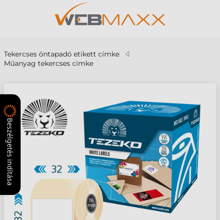
Tekercses öntapadó etikett címke
Műanyag tekercses címke
Beszélgetés indítása