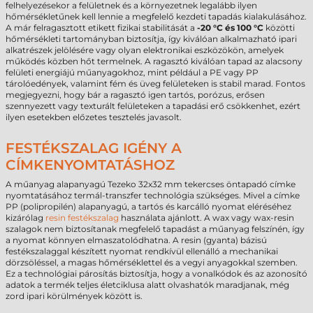
felhelyezésekor a felületnek és a környezetnek legalább ilyen
hőmérsékletűnek kell lennie a megfelelő kezdeti tapadás kialakulásához.
A már felragasztott etikett fizikai stabilitását a
-20 °C és 100 °C
közötti
hőmérsékleti tartományban biztosítja, így kiválóan alkalmazható ipari
alkatrészek jelölésére vagy olyan elektronikai eszközökön, amelyek
működés közben hőt termelnek. A ragasztó kiválóan tapad az alacsony
felületi energiájú műanyagokhoz, mint például a PE vagy PP
tárolóedények, valamint fém és üveg felületeken is stabil marad. Fontos
megjegyezni, hogy bár a ragasztó igen tartós, porózus, erősen
szennyezett vagy texturált felületeken a tapadási erő csökkenhet, ezért
ilyen esetekben előzetes tesztelés javasolt.
FESTÉKSZALAG IGÉNY A
CÍMKENYOMTATÁSHOZ
A műanyag alapanyagú Tezeko 32x32 mm tekercses öntapadó címke
nyomtatásához termál-transzfer technológia szükséges. Mivel a címke
PP (polipropilén) alapanyagú, a tartós és karcálló nyomat eléréséhez
kizárólag
resin festékszalag
használata ajánlott. A wax vagy wax-resin
szalagok nem biztosítanak megfelelő tapadást a műanyag felszínén, így
a nyomat könnyen elmaszatolódhatna. A resin (gyanta) bázisú
festékszalaggal készített nyomat rendkívül ellenálló a mechanikai
dörzsöléssel, a magas hőmérséklettel és a vegyi anyagokkal szemben.
Ez a technológiai párosítás biztosítja, hogy a vonalkódok és az azonosító
adatok a termék teljes életciklusa alatt olvashatók maradjanak, még
zord ipari körülmények között is.