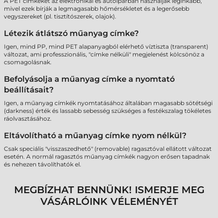
A PET címkéket az elektronikai és autóiparban használják leginkább,
mivel ezek bírják a legmagasabb hőmérsékletet és a legerősebb
vegyszereket (pl. tisztítószerek, olajok).
Létezik átlátszó műanyag címke?
Igen, mind PP, mind PET alapanyagból elérhető víztiszta (transparent)
változat, ami professzionális, "címke nélküli" megjelenést kölcsönöz a
csomagolásnak.
Befolyásolja a műanyag címke a nyomtató
beállításait?
Igen, a műanyag címkék nyomtatásához általában magasabb sötétségi
(darkness) érték és lassabb sebesség szükséges a festékszalag tökéletes
ráolvasztásához.
Eltávolítható a műanyag címke nyom nélkül?
Csak speciális "visszaszedhető" (removable) ragasztóval ellátott változat
esetén. A normál ragasztós műanyag címkék nagyon erősen tapadnak
és nehezen távolíthatók el.
MEGBÍZHAT BENNÜNK! ISMERJE MEG
VÁSÁRLÓINK VÉLEMÉNYÉT