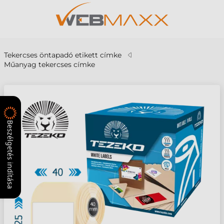
Tekercses öntapadó etikett címke
Műanyag tekercses címke
Beszélgetés indítása