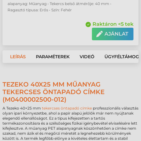
alapanyag: Műanyag • Tekercs belső átmérője: 40 mm •
Ragasztó típusa: Erős • Szín: Fehér
Raktáron <5 tek
AJÁNLAT
LEÍRÁS
PARAMÉTEREK
VIDEÓ
ÜGYFÉLTÁMOG
TEZEKO 40X25 MM MŰANYAG
TEKERCSES ÖNTAPADÓ CÍMKE
(M0400002500-012)
A Tezeko 40×25 mm
tekercses öntapadó címke
professzionális választás
olyan ipari környezetbe, ahol a papír alapú jelölők már nem nyújtanak
elegendő ellenállóságot. Ez a típus kifejezetten a tartós
termékazonosításra és a szélsőséges fizikai igénybevétel elviselésére lett
kifejlesztve. A műanyag PET alapanyagnak köszönhetően a címke nem
szakad, nem ázik el és megőrzi méretét a legnehezebb körülmények
között is. A termék legfőbb előnye a kivételes élettartam és a stabil