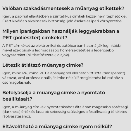
Valóban szakadásmentesek a műanyag etikettek?
Igen, a papírral ellentétben a szintetikus címkék kézzel nem téphetők el.
Ezért kiválóan alkalmasak biztonsági jelölésekre és ipari környezetbe.
Milyen iparágakban használják leggyakrabban a
PET (poliészter) címkéket?
A PET címkéket az elektronikai és autóiparban használják leginkább,
mivel ezek bírják a legmagasabb hőmérsékletet és a legerősebb
vegyszereket (pl. tisztítószerek, olajok).
Létezik átlátszó műanyag címke?
Igen, mind PP, mind PET alapanyagból elérhető víztiszta (transparent)
változat, ami professzionális, "címke nélküli" megjelenést kölcsönöz a
csomagolásnak.
Befolyásolja a műanyag címke a nyomtató
beállításait?
Igen, a műanyag címkék nyomtatásához általában magasabb sötétségi
(darkness) érték és lassabb sebesség szükséges a festékszalag tökéletes
ráolvasztásához.
Eltávolítható a műanyag címke nyom nélkül?