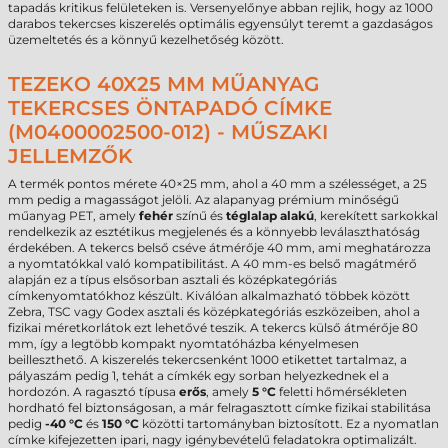
tapadás kritikus felületeken is. Versenyelőnye abban rejlik, hogy az 1000
darabos tekercses kiszerelés optimális egyensúlyt teremt a gazdaságos
üzemeltetés és a könnyű kezelhetőség között.
TEZEKO 40X25 MM MŰANYAG
TEKERCSES ÖNTAPADÓ CÍMKE
(M0400002500-012) - MŰSZAKI
JELLEMZŐK
A termék pontos mérete 40×25 mm, ahol a 40 mm a szélességet, a 25
mm pedig a magasságot jelöli. Az alapanyag prémium minőségű
műanyag PET, amely
fehér
színű és
téglalap alakú
, kerekített sarkokkal
rendelkezik az esztétikus megjelenés és a könnyebb leválaszthatóság
érdekében. A tekercs belső cséve átmérője 40 mm, ami meghatározza
a nyomtatókkal való kompatibilitást. A 40 mm-es belső magátmérő
alapján ez a típus elsősorban asztali és középkategóriás
címkenyomtatókhoz készült. Kiválóan alkalmazható többek között
Zebra, TSC vagy Godex asztali és középkategóriás eszközeiben, ahol a
fizikai méretkorlátok ezt lehetővé teszik. A tekercs külső átmérője 80
mm, így a legtöbb kompakt nyomtatóházba kényelmesen
beilleszthető. A kiszerelés tekercsenként 1000 etikettet tartalmaz, a
pályaszám pedig 1, tehát a címkék egy sorban helyezkednek el a
hordozón. A ragasztó típusa
erős
, amely
5 °C
feletti hőmérsékleten
hordható fel biztonságosan, a már felragasztott címke fizikai stabilitása
pedig
-40 °C
és
150 °C
közötti tartományban biztosított. Ez a nyomatlan
címke kifejezetten ipari, nagy igénybevételű feladatokra optimalizált.