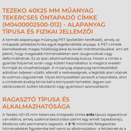
TEZEKO 40X25 MM MŰANYAG
TEKERCSES ÖNTAPADÓ CÍMKE
(M0400002500-012) - ALAPANYAG
TÍPUSA ÉS FIZIKAI JELLEMZŐI
A termék alapanyaga műanyag PET (polietilén-tereftalát), amely az
öntapadó jelöléstechnika egyik legellenállóbb anyaga. A PET címkék
kiemelkednek magas hőállóságukkal és kiváló mérettartásukkal, ami azt
jelenti, hogy magasabb hőmérsékleten sem zsugorodnak vagy
deformálódnak. Ez az ipari alkalmazhatóság kulcsa, hiszen a címke a
gyártási folyamat során vagy kültéri használatkor is megőrzi eredeti
formáját és olvashatóságát. A műanyag alapanyag természetéből
adódóan teljesen vízálló, ellenáll a nedvességnek, a legtöbb ipari olajnak
és számos vegyszernek. Olyan környezetben javasolt a használata, ahol
a címkének évekig bírnia kell a környezeti terhelést, legyen szó
raktározásról, kültéri tárolásról vagy gyártósori azonosításról.
RAGASZTÓ TÍPUSA ÉS
ALKALMAZHATÓSÁGA
A Tezeko 40×25 mm tekercses öntapadó címke
erős
típusú ragasztóval
van ellátva, amely szakmai besorolása szerint egy emelt tapadóerejű,
általános célú permanens ragasztó. A
5 °C
minimális felragasztási
hőmérsékletet figyelembe kell venni az alkalmazáskor: a felületnek és a