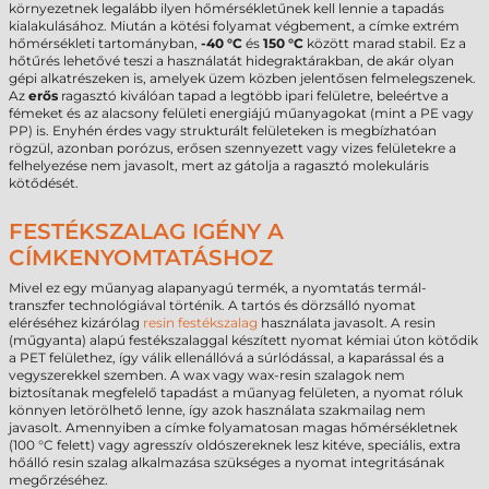
környezetnek legalább ilyen hőmérsékletűnek kell lennie a tapadás
kialakulásához. Miután a kötési folyamat végbement, a címke extrém
hőmérsékleti tartományban,
-40 °C
és
150 °C
között marad stabil. Ez a
hőtűrés lehetővé teszi a használatát hidegraktárakban, de akár olyan
gépi alkatrészeken is, amelyek üzem közben jelentősen felmelegszenek.
Az
erős
ragasztó kiválóan tapad a legtöbb ipari felületre, beleértve a
fémeket és az alacsony felületi energiájú műanyagokat (mint a PE vagy
PP) is. Enyhén érdes vagy strukturált felületeken is megbízhatóan
rögzül, azonban porózus, erősen szennyezett vagy vizes felületekre a
felhelyezése nem javasolt, mert az gátolja a ragasztó molekuláris
kötődését.
FESTÉKSZALAG IGÉNY A
CÍMKENYOMTATÁSHOZ
Mivel ez egy műanyag alapanyagú termék, a nyomtatás termál-
transzfer technológiával történik. A tartós és dörzsálló nyomat
eléréséhez kizárólag
resin festékszalag
használata javasolt. A resin
(műgyanta) alapú festékszalaggal készített nyomat kémiai úton kötődik
a PET felülethez, így válik ellenállóvá a súrlódással, a kaparással és a
vegyszerekkel szemben. A wax vagy wax-resin szalagok nem
biztosítanak megfelelő tapadást a műanyag felületen, a nyomat róluk
könnyen letörölhető lenne, így azok használata szakmailag nem
javasolt. Amennyiben a címke folyamatosan magas hőmérsékletnek
(100 °C felett) vagy agresszív oldószereknek lesz kitéve, speciális, extra
hőálló resin szalag alkalmazása szükséges a nyomat integritásának
megőrzéséhez.