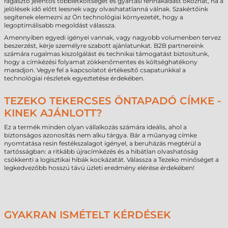
ragasztó jelentős többletköltséget és gyártási fennakadást okozhat, ha a
jelölések idő előtt leesnek vagy olvashatatlanná válnak. Szakértőink
segítenek elemezni az Ön technológiai környezetét, hogy a
legoptimálisabb megoldást válassza.
Amennyiben egyedi igényei vannak, vagy nagyobb volumenben tervez
beszerzést, kérje személyre szabott ajánlatunkat. B2B partnereink
számára rugalmas kiszolgálást és technikai támogatást biztosítunk,
hogy a címkézési folyamat zökkenőmentes és költséghatékony
maradjon. Vegye fel a kapcsolatot értékesítő csapatunkkal a
technológiai részletek egyeztetése érdekében.
TEZEKO TEKERCSES ÖNTAPADÓ CÍMKE -
KINEK AJÁNLOTT?
Ez a termék minden olyan vállalkozás számára ideális, ahol a
biztonságos azonosítás nem alku tárgya. Bár a műanyag címke
nyomtatása resin festékszalagot igényel, a beruházás megtérül a
tartósságban: a ritkább újracímkézés és a hibátlan olvashatóság
csökkenti a logisztikai hibák kockázatát. Válassza a Tezeko minőséget a
legkedvezőbb hosszú távú üzleti eredmény elérése érdekében!
GYAKRAN ISMÉTELT KÉRDÉSEK