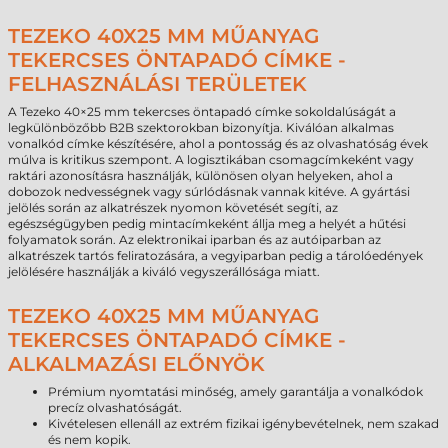
TEZEKO 40X25 MM MŰANYAG
TEKERCSES ÖNTAPADÓ CÍMKE -
FELHASZNÁLÁSI TERÜLETEK
A Tezeko 40×25 mm tekercses öntapadó címke sokoldalúságát a
legkülönbözőbb B2B szektorokban bizonyítja. Kiválóan alkalmas
vonalkód címke készítésére, ahol a pontosság és az olvashatóság évek
múlva is kritikus szempont. A logisztikában csomagcímkeként vagy
raktári azonosításra használják, különösen olyan helyeken, ahol a
dobozok nedvességnek vagy súrlódásnak vannak kitéve. A gyártási
jelölés során az alkatrészek nyomon követését segíti, az
egészségügyben pedig mintacímkeként állja meg a helyét a hűtési
folyamatok során. Az elektronikai iparban és az autóiparban az
alkatrészek tartós feliratozására, a vegyiparban pedig a tárolóedények
jelölésére használják a kiváló vegyszerállósága miatt.
TEZEKO 40X25 MM MŰANYAG
TEKERCSES ÖNTAPADÓ CÍMKE -
ALKALMAZÁSI ELŐNYÖK
Prémium nyomtatási minőség, amely garantálja a vonalkódok
precíz olvashatóságát.
Kivételesen ellenáll az extrém fizikai igénybevételnek, nem szakad
és nem kopik.