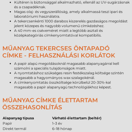
Kültéren is biztonsággal alkalmazható, ellenáll az UV-sugárzásnak
és a csapadéknak.
Magas olaj- és vegyszerállóság, amely alkalmassá teszi ipari és
laboratóriumi használatra.
A tekercsenkénti 1000 darabos kiszerelés gazdaságos megoldást
jelent közepes és nagyobb volumenű címkézéshez.
A 40 mm-es cséveméret miatt a legtöbb asztali és
középkategóriás címkenyomtatóval kompatibilis.
MŰANYAG TEKERCSES ÖNTAPADÓ
CÍMKE - FELHASZNÁLÁSI KORLÁTOK
A papír alapú megoldásoknál magasabb alapanyagárral kell
számolni a speciális tulajdonságok miatt.
A nyomtatáshoz szükséges resin festékszalag költsége szintén
magasabb a hagyományos wax szalagokénál.
A címkenyomtatás összköltsége körülbelül 20-30%-kal
magasabb a papír alapanyagú technológiákhoz képest.
MŰANYAG CÍMKE ÉLETTARTAM
ÖSSZEHASONLÍTÁS
Alapanyag típusa
Várható élettartam (beltér)
Papír
1–3 év
Direkt termál
6–18 hónap