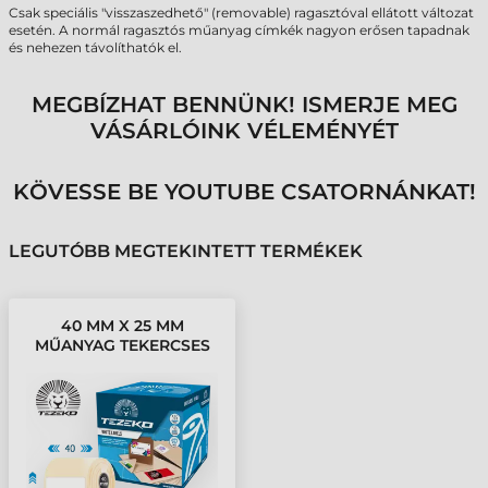
Csak speciális "visszaszedhető" (removable) ragasztóval ellátott változat
esetén. A normál ragasztós műanyag címkék nagyon erősen tapadnak
és nehezen távolíthatók el.
MEGBÍZHAT BENNÜNK! ISMERJE MEG
VÁSÁRLÓINK VÉLEMÉNYÉT
KÖVESSE BE YOUTUBE CSATORNÁNKAT!
LEGUTÓBB MEGTEKINTETT TERMÉKEK
40 MM X 25 MM
MŰANYAG TEKERCSES
ETIKETT CÍMKE FEHÉR (
1000 CÍMKE/TEKERCS )