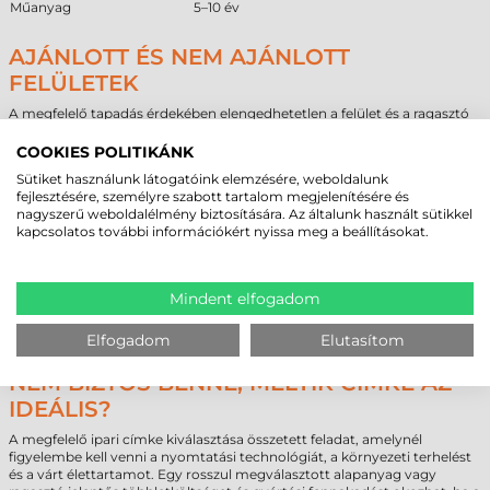
Műanyag
5–10 év
AJÁNLOTT ÉS NEM AJÁNLOTT
FELÜLETEK
A megfelelő tapadás érdekében elengedhetetlen a felület és a ragasztó
kompatibilitásának vizsgálata. Az alábbi táblázat segítséget nyújt a
beszerzési döntés meghozatalában a ragasztó tulajdonságai alapján.
COOKIES POLITIKÁNK
Sütiket használunk látogatóink elemzésére, weboldalunk
Ajánlott
Feltételes
Nem ajánlott
fejlesztésére, személyre szabott tartalom megjelenítésére és
Alacsony felületi energiájú
Enyhén érdes
Jeges, deres felületek
nagyszerű weboldalélmény biztosítására. Az általunk használt sütikkel
műanyag (PE, PP)
műanyag felületek
kapcsolatos további információkért nyissa meg a beállításokat.
Fém és festett fém
Strukturált műanyag
Porózus karton és
felületek
burkolatok
papír
Üveg és lakkozott
Enyhén poros ipari
Szilikonos bevonatok
felületek
környezet
Mindent elfogadom
Tiszta, zsírmentesített
Szobahőmérsékletű,
Erősen szennyezett
műanyagok
száraz felületek
vagy olajos felületek
Elfogadom
Elutasítom
NEM BIZTOS BENNE, MELYIK CÍMKE AZ
IDEÁLIS?
A megfelelő ipari címke kiválasztása összetett feladat, amelynél
figyelembe kell venni a nyomtatási technológiát, a környezeti terhelést
és a várt élettartamot. Egy rosszul megválasztott alapanyag vagy