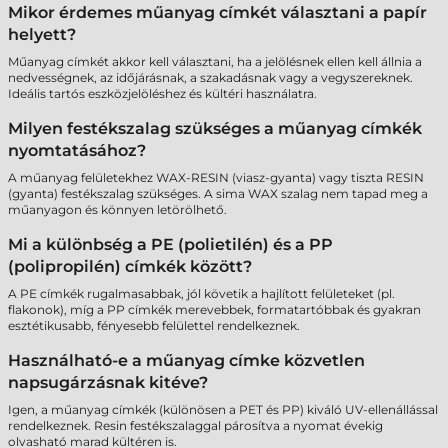
Mikor érdemes műanyag címkét választani a papír
helyett?
Műanyag címkét akkor kell választani, ha a jelölésnek ellen kell állnia a
nedvességnek, az időjárásnak, a szakadásnak vagy a vegyszereknek.
Ideális tartós eszközjelöléshez és kültéri használatra.
Milyen festékszalag szükséges a műanyag címkék
nyomtatásához?
A műanyag felületekhez WAX-RESIN (viasz-gyanta) vagy tiszta RESIN
(gyanta) festékszalag szükséges. A sima WAX szalag nem tapad meg a
műanyagon és könnyen letörölhető.
Mi a különbség a PE (polietilén) és a PP
(polipropilén) címkék között?
A PE címkék rugalmasabbak, jól követik a hajlított felületeket (pl.
flakonok), míg a PP címkék merevebbek, formatartóbbak és gyakran
esztétikusabb, fényesebb felülettel rendelkeznek.
Használható-e a műanyag címke közvetlen
napsugárzásnak kitéve?
Igen, a műanyag címkék (különösen a PET és PP) kiváló UV-ellenállással
rendelkeznek. Resin festékszalaggal párosítva a nyomat évekig
olvasható marad kültéren is.