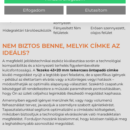
Jeges, deres felületek
műanyag (PE, PP)
műanyag felületek
Strukturált műanyag
Porózus karton és
Elfogadom
Elutasítom
Fém és festett fém felületek
burkolatok
papír
Enyhén poros ipari
Üveg és tiszta kerámia
Szilikonos bevonatok
környezet
Fényesített fém
Erősen szennyezett,
Hidegraktári tárolóeszközök
felületek
olajos felület
NEM BIZTOS BENNE, MELYIK CÍMKE AZ
IDEÁLIS?
A megfelelő jelöléstechnikai eszköz kiválasztása során a technológiai
kompatibilitás és a környezeti terhelés figyelembevétele
kulcsfontosságú. A
Tezeko 43×20 mm tekercses öntapadó címke
kiváló megoldást nyújt a legtöbb ipari feladatra, de a specifikus igények
– például az élettartam elvárás vagy a különleges vegyi hatások –
módosíthatják az optimális alapanyag-választást. Szakértő csapatunk
készséggel áll rendelkezésre a műszaki paraméterek pontosításában,
hogy Ön az üzleti céljaihoz leginkább illeszkedő megoldást kaphassa.
Amennyiben egyedi igényei merülnek fel, vagy nagy volumenű
felhasználást tervez, javasoljuk a személyre szabott ajánlatkérést.
Tapasztalatunkkal segítünk optimalizálni a címkézési költségeket,
miközben biztosítjuk a technológiai elvárásoknak való maradéktalan
megfelelést. Forduljon hozzánk bizalommal, hogy közösen találjuk meg
a leghatékonyabb azonosítási megoldást.