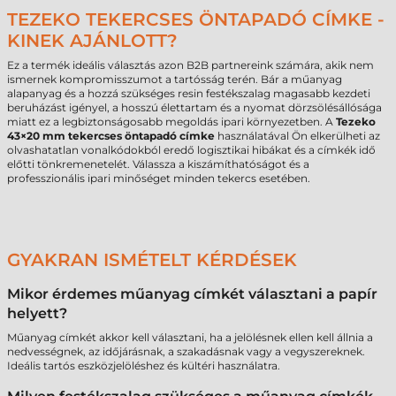
TEZEKO TEKERCSES ÖNTAPADÓ CÍMKE -
KINEK AJÁNLOTT?
Ez a termék ideális választás azon B2B partnereink számára, akik nem
ismernek kompromisszumot a tartósság terén. Bár a műanyag
alapanyag és a hozzá szükséges resin festékszalag magasabb kezdeti
beruházást igényel, a hosszú élettartam és a nyomat dörzsölésállósága
miatt ez a legbiztonságosabb megoldás ipari környezetben. A
Tezeko
43×20 mm tekercses öntapadó címke
használatával Ön elkerülheti az
olvashatatlan vonalkódokból eredő logisztikai hibákat és a címkék idő
előtti tönkremenetelét. Válassza a kiszámíthatóságot és a
professzionális ipari minőséget minden tekercs esetében.
GYAKRAN ISMÉTELT KÉRDÉSEK
Mikor érdemes műanyag címkét választani a papír
helyett?
Műanyag címkét akkor kell választani, ha a jelölésnek ellen kell állnia a
nedvességnek, az időjárásnak, a szakadásnak vagy a vegyszereknek.
Ideális tartós eszközjelöléshez és kültéri használatra.