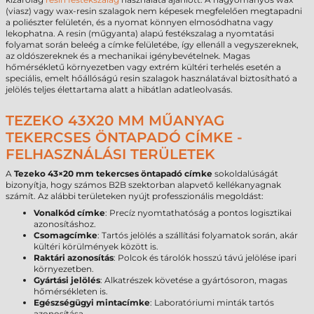
(viasz) vagy wax-resin szalagok nem képesek megfelelően megtapadni
a poliészter felületén, és a nyomat könnyen elmosódhatna vagy
lekophatna. A resin (műgyanta) alapú festékszalag a nyomtatási
folyamat során beleég a címke felületébe, így ellenáll a vegyszereknek,
az oldószereknek és a mechanikai igénybevételnek. Magas
hőmérsékletű környezetben vagy extrém kültéri terhelés esetén a
speciális, emelt hőállóságú resin szalagok használatával biztosítható a
jelölés teljes élettartama alatt a hibátlan adatleolvasás.
TEZEKO 43X20 MM MŰANYAG
TEKERCSES ÖNTAPADÓ CÍMKE -
FELHASZNÁLÁSI TERÜLETEK
A
Tezeko 43×20 mm tekercses öntapadó címke
sokoldalúságát
bizonyítja, hogy számos B2B szektorban alapvető kellékanyagnak
számít. Az alábbi területeken nyújt professzionális megoldást:
Vonalkód címke
: Precíz nyomtathatóság a pontos logisztikai
azonosításhoz.
Csomagcímke
: Tartós jelölés a szállítási folyamatok során, akár
kültéri körülmények között is.
Raktári azonosítás
: Polcok és tárolók hosszú távú jelölése ipari
környezetben.
Gyártási jelölés
: Alkatrészek követése a gyártósoron, magas
hőmérsékleten is.
Egészségügyi mintacímke
: Laboratóriumi minták tartós
azonosítása.