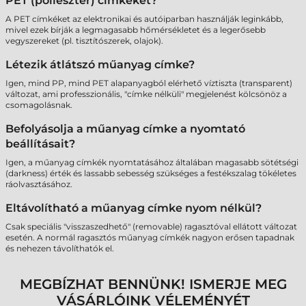
PET (poliészter) címkéket?
A PET címkéket az elektronikai és autóiparban használják leginkább,
mivel ezek bírják a legmagasabb hőmérsékletet és a legerősebb
vegyszereket (pl. tisztítószerek, olajok).
Létezik átlátszó műanyag címke?
Igen, mind PP, mind PET alapanyagból elérhető víztiszta (transparent)
változat, ami professzionális, "címke nélküli" megjelenést kölcsönöz a
csomagolásnak.
Befolyásolja a műanyag címke a nyomtató
beállításait?
Igen, a műanyag címkék nyomtatásához általában magasabb sötétségi
(darkness) érték és lassabb sebesség szükséges a festékszalag tökéletes
ráolvasztásához.
Eltávolítható a műanyag címke nyom nélkül?
Csak speciális "visszaszedhető" (removable) ragasztóval ellátott változat
esetén. A normál ragasztós műanyag címkék nagyon erősen tapadnak
és nehezen távolíthatók el.
MEGBÍZHAT BENNÜNK! ISMERJE MEG
VÁSÁRLÓINK VÉLEMÉNYÉT