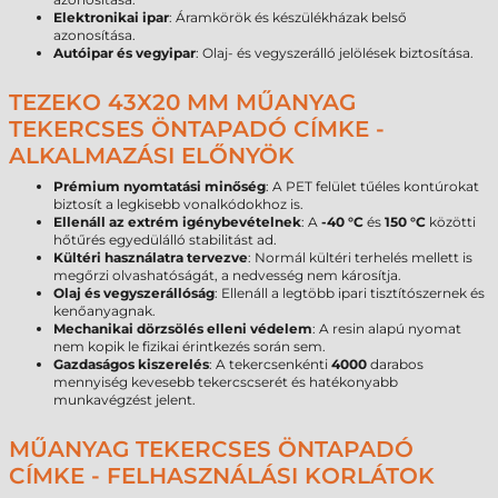
Elektronikai ipar
: Áramkörök és készülékházak belső
azonosítása.
Autóipar és vegyipar
: Olaj- és vegyszerálló jelölések biztosítása.
TEZEKO 43X20 MM MŰANYAG
TEKERCSES ÖNTAPADÓ CÍMKE -
ALKALMAZÁSI ELŐNYÖK
Prémium nyomtatási minőség
: A PET felület tűéles kontúrokat
biztosít a legkisebb vonalkódokhoz is.
Ellenáll az extrém igénybevételnek
: A
-40 °C
és
150 °C
közötti
hőtűrés egyedülálló stabilitást ad.
Kültéri használatra tervezve
: Normál kültéri terhelés mellett is
megőrzi olvashatóságát, a nedvesség nem károsítja.
Olaj és vegyszerállóság
: Ellenáll a legtöbb ipari tisztítószernek és
kenőanyagnak.
Mechanikai dörzsölés elleni védelem
: A resin alapú nyomat
nem kopik le fizikai érintkezés során sem.
Gazdaságos kiszerelés
: A tekercsenkénti
4000
darabos
mennyiség kevesebb tekercscserét és hatékonyabb
munkavégzést jelent.
MŰANYAG TEKERCSES ÖNTAPADÓ
CÍMKE - FELHASZNÁLÁSI KORLÁTOK