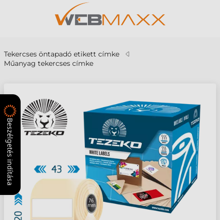
Tekercses öntapadó etikett címke
Műanyag tekercses címke
Beszélgetés indítása