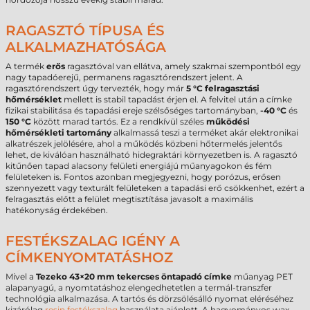
RAGASZTÓ TÍPUSA ÉS
ALKALMAZHATÓSÁGA
A termék
erős
ragasztóval van ellátva, amely szakmai szempontból egy
nagy tapadóerejű, permanens ragasztórendszert jelent. A
ragasztórendszert úgy tervezték, hogy már
5 °C
felragasztási
hőmérséklet
mellett is stabil tapadást érjen el. A felvitel után a címke
fizikai stabilitása és tapadási ereje szélsőséges tartományban,
-40 °C
és
150 °C
között marad tartós. Ez a rendkívül széles
működési
hőmérsékleti tartomány
alkalmassá teszi a terméket akár elektronikai
alkatrészek jelölésére, ahol a működés közbeni hőtermelés jelentős
lehet, de kiválóan használható hidegraktári környezetben is. A ragasztó
kitűnően tapad alacsony felületi energiájú műanyagokon és fém
felületeken is. Fontos azonban megjegyezni, hogy porózus, erősen
szennyezett vagy texturált felületeken a tapadási erő csökkenhet, ezért a
felragasztás előtt a felület megtisztítása javasolt a maximális
hatékonyság érdekében.
FESTÉKSZALAG IGÉNY A
CÍMKENYOMTATÁSHOZ
Mivel a
Tezeko 43×20 mm tekercses öntapadó címke
műanyag PET
alapanyagú, a nyomtatáshoz elengedhetetlen a termál-transzfer
technológia alkalmazása. A tartós és dörzsölésálló nyomat eléréséhez
kizárólag
resin festékszalag
használata ajánlott. A hagyományos wax