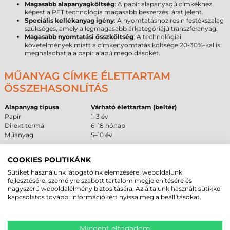
Magasabb alapanyagköltség
: A papír alapanyagú címkékhez
képest a PET technológia magasabb beszerzési árat jelent.
Speciális kellékanyag igény
: A nyomtatáshoz resin festékszalag
szükséges, amely a legmagasabb árkategóriájú transzferanyag.
Magasabb nyomtatási összköltség
: A technológiai
követelmények miatt a címkenyomtatás költsége 20-30%-kal is
meghaladhatja a papír alapú megoldásokét.
MŰANYAG CÍMKE ÉLETTARTAM
ÖSSZEHASONLÍTÁS
Alapanyag típusa
Várható élettartam (beltér)
Papír
1–3 év
Direkt termál
6–18 hónap
Műanyag
5–10 év
AJÁNLOTT ÉS NEM AJÁNLOTT
COOKIES POLITIKÁNK
FELÜLETEK
Sütiket használunk látogatóink elemzésére, weboldalunk
fejlesztésére, személyre szabott tartalom megjelenítésére és
A ragasztórendszer és a műanyag alapanyag tulajdonságai alapján az
nagyszerű weboldalélmény biztosítására. Az általunk használt sütikkel
alábbi táblázat segít a beszerzői döntés meghozatalában a felületi
kapcsolatos további információkért nyissa meg a beállításokat.
kompatibilitást illetően.
Ajánlott
Feltételes
Nem ajánlott
Alacsony felületi energiájú
Enyhén érdes
Mindent elfogadom