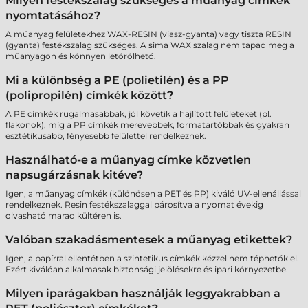
Milyen festékszalag szükséges a műanyag címkék
nyomtatásához?
A műanyag felületekhez WAX-RESIN (viasz-gyanta) vagy tiszta RESIN
(gyanta) festékszalag szükséges. A sima WAX szalag nem tapad meg a
műanyagon és könnyen letörölhető.
Mi a különbség a PE (polietilén) és a PP
(polipropilén) címkék között?
A PE címkék rugalmasabbak, jól követik a hajlított felületeket (pl.
flakonok), míg a PP címkék merevebbek, formatartóbbak és gyakran
esztétikusabb, fényesebb felülettel rendelkeznek.
Használható-e a műanyag címke közvetlen
napsugárzásnak kitéve?
Igen, a műanyag címkék (különösen a PET és PP) kiváló UV-ellenállással
rendelkeznek. Resin festékszalaggal párosítva a nyomat évekig
olvasható marad kültéren is.
Valóban szakadásmentesek a műanyag etikettek?
Igen, a papírral ellentétben a szintetikus címkék kézzel nem téphetők el.
Ezért kiválóan alkalmasak biztonsági jelölésekre és ipari környezetbe.
Milyen iparágakban használják leggyakrabban a