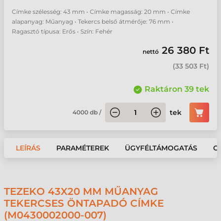
Címke szélesség: 43 mm • Címke magasság: 20 mm • Címke
alapanyag: Műanyag • Tekercs belső átmérője: 76 mm •
Ragasztó típusa: Erős • Szín: Fehér
26 380 Ft
nettó
(
33 503 Ft
)
Raktáron 39 tek
tek
4000
db
/
LEÍRÁS
PARAMÉTEREK
ÜGYFÉLTÁMOGATÁS
G
TEZEKO 43X20 MM MŰANYAG
TEKERCSES ÖNTAPADÓ CÍMKE
(M0430002000-007)