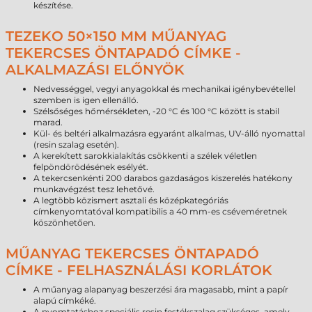
készítése.
TEZEKO 50×150 MM MŰANYAG
TEKERCSES ÖNTAPADÓ CÍMKE -
ALKALMAZÁSI ELŐNYÖK
Nedvességgel, vegyi anyagokkal és mechanikai igénybevétellel
szemben is igen ellenálló.
Szélsőséges hőmérsékleten, -20 °C és 100 °C között is stabil
marad.
Kül- és beltéri alkalmazásra egyaránt alkalmas, UV-álló nyomattal
(resin szalag esetén).
A kerekített sarokkialakítás csökkenti a szélek véletlen
felpöndörödésének esélyét.
A tekercsenkénti 200 darabos gazdaságos kiszerelés hatékony
munkavégzést tesz lehetővé.
A legtöbb közismert asztali és középkategóriás
címkenyomtatóval kompatibilis a 40 mm-es cséveméretnek
köszönhetően.
MŰANYAG TEKERCSES ÖNTAPADÓ
CÍMKE - FELHASZNÁLÁSI KORLÁTOK
A műanyag alapanyag beszerzési ára magasabb, mint a papír
alapú címkéké.
A nyomtatáshoz speciális resin festékszalag szükséges, amely