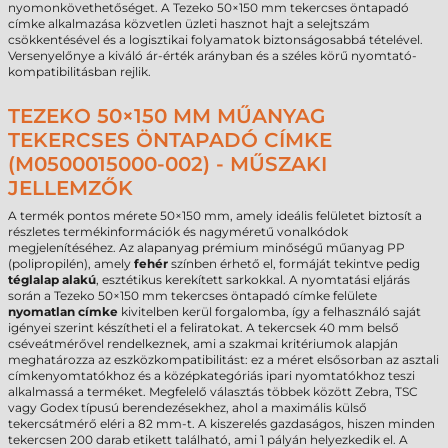
nyomonkövethetőséget. A Tezeko 50×150 mm tekercses öntapadó
címke alkalmazása közvetlen üzleti hasznot hajt a selejtszám
csökkentésével és a logisztikai folyamatok biztonságosabbá tételével.
Versenyelőnye a kiváló ár-érték arányban és a széles körű nyomtató-
kompatibilitásban rejlik.
TEZEKO 50×150 MM MŰANYAG
TEKERCSES ÖNTAPADÓ CÍMKE
(M0500015000-002) - MŰSZAKI
JELLEMZŐK
A termék pontos mérete 50×150 mm, amely ideális felületet biztosít a
részletes termékinformációk és nagyméretű vonalkódok
megjelenítéséhez. Az alapanyag prémium minőségű műanyag PP
(polipropilén), amely
fehér
színben érhető el, formáját tekintve pedig
téglalap alakú
, esztétikus kerekített sarkokkal. A nyomtatási eljárás
során a Tezeko 50×150 mm tekercses öntapadó címke felülete
nyomatlan címke
kivitelben kerül forgalomba, így a felhasználó saját
igényei szerint készítheti el a feliratokat. A tekercsek 40 mm belső
cséveátmérővel rendelkeznek, ami a szakmai kritériumok alapján
meghatározza az eszközkompatibilitást: ez a méret elsősorban az asztali
címkenyomtatókhoz és a középkategóriás ipari nyomtatókhoz teszi
alkalmassá a terméket. Megfelelő választás többek között Zebra, TSC
vagy Godex típusú berendezésekhez, ahol a maximális külső
tekercsátmérő eléri a 82 mm-t. A kiszerelés gazdaságos, hiszen minden
tekercsen 200 darab etikett található, ami 1 pályán helyezkedik el. A