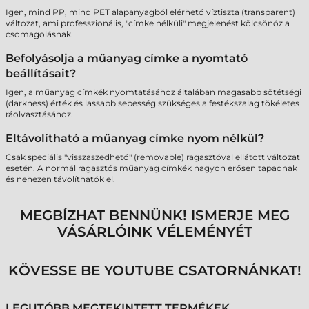
Igen, mind PP, mind PET alapanyagból elérhető víztiszta (transparent)
változat, ami professzionális, "címke nélküli" megjelenést kölcsönöz a
csomagolásnak.
Befolyásolja a műanyag címke a nyomtató
beállításait?
Igen, a műanyag címkék nyomtatásához általában magasabb sötétségi
(darkness) érték és lassabb sebesség szükséges a festékszalag tökéletes
ráolvasztásához.
Eltávolítható a műanyag címke nyom nélkül?
Csak speciális "visszaszedhető" (removable) ragasztóval ellátott változat
esetén. A normál ragasztós műanyag címkék nagyon erősen tapadnak
és nehezen távolíthatók el.
MEGBÍZHAT BENNÜNK! ISMERJE MEG
VÁSÁRLÓINK VÉLEMÉNYÉT
KÖVESSE BE YOUTUBE CSATORNÁNKAT!
LEGUTÓBB MEGTEKINTETT TERMÉKEK