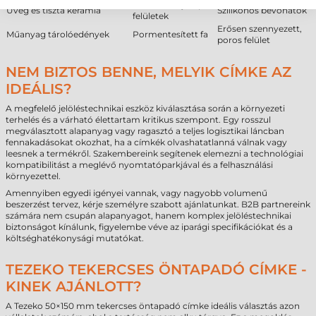
Kevéssé olajos ipari
Üveg és tiszta kerámia
Szilikonos bevonatok
felületek
Erősen szennyezett,
Műanyag tárolóedények
Pormentesített fa
poros felület
NEM BIZTOS BENNE, MELYIK CÍMKE AZ
IDEÁLIS?
A megfelelő jelöléstechnikai eszköz kiválasztása során a környezeti
terhelés és a várható élettartam kritikus szempont. Egy rosszul
megválasztott alapanyag vagy ragasztó a teljes logisztikai láncban
fennakadásokat okozhat, ha a címkék olvashatatlanná válnak vagy
leesnek a termékről. Szakembereink segítenek elemezni a technológiai
kompatibilitást a meglévő nyomtatóparkjával és a felhasználási
környezettel.
Amennyiben egyedi igényei vannak, vagy nagyobb volumenű
beszerzést tervez, kérje személyre szabott ajánlatunkat. B2B partnereink
számára nem csupán alapanyagot, hanem komplex jelöléstechnikai
biztonságot kínálunk, figyelembe véve az iparági specifikációkat és a
költséghatékonysági mutatókat.
TEZEKO TEKERCSES ÖNTAPADÓ CÍMKE -
KINEK AJÁNLOTT?
A Tezeko 50×150 mm tekercses öntapadó címke ideális választás azon