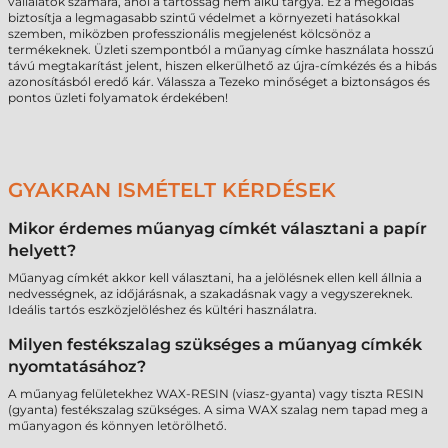
vállalatok számára, ahol a tartósság nem alku tárgya. Ez a megoldás
biztosítja a legmagasabb szintű védelmet a környezeti hatásokkal
szemben, miközben professzionális megjelenést kölcsönöz a
termékeknek. Üzleti szempontból a műanyag címke használata hosszú
távú megtakarítást jelent, hiszen elkerülhető az újra-címkézés és a hibás
azonosításból eredő kár. Válassza a Tezeko minőséget a biztonságos és
pontos üzleti folyamatok érdekében!
GYAKRAN ISMÉTELT KÉRDÉSEK
Mikor érdemes műanyag címkét választani a papír
helyett?
Műanyag címkét akkor kell választani, ha a jelölésnek ellen kell állnia a
nedvességnek, az időjárásnak, a szakadásnak vagy a vegyszereknek.
Ideális tartós eszközjelöléshez és kültéri használatra.
Milyen festékszalag szükséges a műanyag címkék
nyomtatásához?
A műanyag felületekhez WAX-RESIN (viasz-gyanta) vagy tiszta RESIN
(gyanta) festékszalag szükséges. A sima WAX szalag nem tapad meg a
műanyagon és könnyen letörölhető.