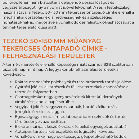
polipropilénen nem biztosítanak elegendő dörzsállóságot és
vegyszerállóságot, így a nyomat idővel lekophat. A resin festékszalag
használatával a Tezeko 50×150 mm tekercses öntapadó címke ellenáll a
mechanikai dörzsölésnek, a nedvességnek és a szélsőséges
hőhatásoknak is, megőrizve a vonalkódok és feliratok olvashatóságát a
termék teljes életciklusa alatt.
TEZEKO 50×150 MM MŰANYAG
TEKERCSES ÖNTAPADÓ CÍMKE -
FELHASZNÁLÁSI TERÜLETEK
A termék mérete és ellenálló képessége miatt számos B2B szektorban
bizonyít nap mint nap. A leggyakoribb felhasználási területek a
következők:
Raktári azonosítás: polchelyek és tárolórekeszek tartós jelölése.
Gyártási jelölés: alkatrészek és félkész termékek azonosítása a
termelési folyamatban.
Csomagcímke: nagy igénybevételnek kitett küldemények
címkézése, ahol a papír sérülhet.
Vegyipari jelölés: vegyszeres kannák, hordók feliratozása
(megfelelő resin szalaggal).
Egészségügyi mintacímke: laboratóriumi eszközök és tartós
tárolóedények azonosítása.
Elektronikai ipar: készülékházak és belső egységek adattáblái.
Autóipar: tartós alkatrészjelölés és logisztikai követés.
Vonalkód címke: nagy pontosságú, géppel olvasható kódok