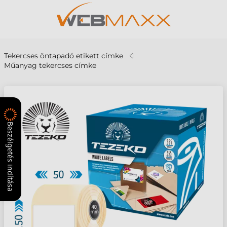
Tekercses öntapadó etikett címke
Műanyag tekercses címke
Beszélgetés indítása