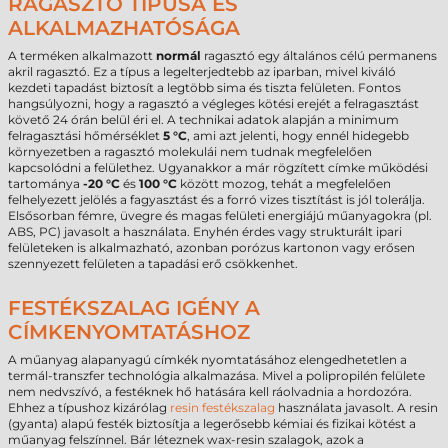
RAGASZTÓ TÍPUSA ÉS
ALKALMAZHATÓSÁGA
A terméken alkalmazott
normál
ragasztó egy általános célú permanens
akril ragasztó. Ez a típus a legelterjedtebb az iparban, mivel kiváló
kezdeti tapadást biztosít a legtöbb sima és tiszta felületen. Fontos
hangsúlyozni, hogy a ragasztó a végleges kötési erejét a felragasztást
követő 24 órán belül éri el. A technikai adatok alapján a minimum
felragasztási hőmérséklet
5 °C
, ami azt jelenti, hogy ennél hidegebb
környezetben a ragasztó molekulái nem tudnak megfelelően
kapcsolódni a felülethez. Ugyanakkor a már rögzített címke működési
tartománya
-20 °C
és
100 °C
között mozog, tehát a megfelelően
felhelyezett jelölés a fagyasztást és a forró vizes tisztítást is jól tolerálja.
Elsősorban fémre, üvegre és magas felületi energiájú műanyagokra (pl.
ABS, PC) javasolt a használata. Enyhén érdes vagy strukturált ipari
felületeken is alkalmazható, azonban porózus kartonon vagy erősen
szennyezett felületen a tapadási erő csökkenhet.
FESTÉKSZALAG IGÉNY A
CÍMKENYOMTATÁSHOZ
A műanyag alapanyagú címkék nyomtatásához elengedhetetlen a
termál-transzfer technológia alkalmazása. Mivel a polipropilén felülete
nem nedvszívó, a festéknek hő hatására kell ráolvadnia a hordozóra.
Ehhez a típushoz kizárólag
resin festékszalag
használata javasolt. A resin
(gyanta) alapú festék biztosítja a legerősebb kémiai és fizikai kötést a
műanyag felszínnel. Bár léteznek wax-resin szalagok, azok a