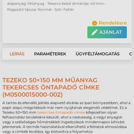
alapanyag: Műanyag • Tekercs belső átmérője: 40 mm •
Ragasztó típusa: Normál • Szín: Fehér
Rendelésre
AJÁNLAT
LEÍRÁS
PARAMÉTEREK
ÜGYFÉLTÁMOGATÁS
G
TEZEKO 50×150 MM MŰANYAG
TEKERCSES ÖNTAPADÓ CÍMKE
(M0500015000-002)
A tartós és ellenálló jelölés alapvető elvárás az ipari környezetben, ahol a
papír alapú megoldások már nem nyújtanak elegendő védelmet. Ez a
Tezeko 50×150 mm
tekercses öntapadó címke
kifejezetten olyan
felhasználási területekre készült, ahol a nedvesség, a vegyi anyagok
vagy a szélsőséges hőmérsékleti ingadozások mindennapos kihívást
jelentenek. A termék használatával elkerülhető a feliratok elmosódása
vagy a címkék leválása, így biztosítva a folyamatos