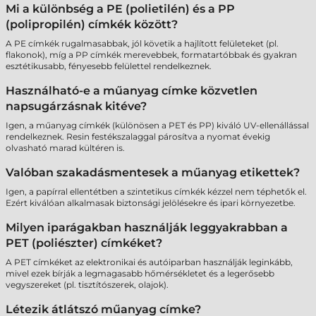
Mi a különbség a PE (polietilén) és a PP
(polipropilén) címkék között?
A PE címkék rugalmasabbak, jól követik a hajlított felületeket (pl.
flakonok), míg a PP címkék merevebbek, formatartóbbak és gyakran
esztétikusabb, fényesebb felülettel rendelkeznek.
Használható-e a műanyag címke közvetlen
napsugárzásnak kitéve?
Igen, a műanyag címkék (különösen a PET és PP) kiváló UV-ellenállással
rendelkeznek. Resin festékszalaggal párosítva a nyomat évekig
olvasható marad kültéren is.
Valóban szakadásmentesek a műanyag etikettek?
Igen, a papírral ellentétben a szintetikus címkék kézzel nem téphetők el.
Ezért kiválóan alkalmasak biztonsági jelölésekre és ipari környezetbe.
Milyen iparágakban használják leggyakrabban a
PET (poliészter) címkéket?
A PET címkéket az elektronikai és autóiparban használják leginkább,
mivel ezek bírják a legmagasabb hőmérsékletet és a legerősebb
vegyszereket (pl. tisztítószerek, olajok).
Létezik átlátszó műanyag címke?