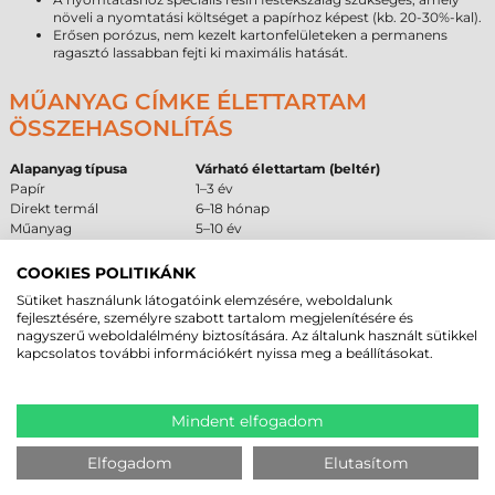
növeli a nyomtatási költséget a papírhoz képest (kb. 20-30%-kal).
Erősen porózus, nem kezelt kartonfelületeken a permanens
ragasztó lassabban fejti ki maximális hatását.
MŰANYAG CÍMKE ÉLETTARTAM
ÖSSZEHASONLÍTÁS
Alapanyag típusa
Várható élettartam (beltér)
Papír
1–3 év
Direkt termál
6–18 hónap
Műanyag
5–10 év
COOKIES POLITIKÁNK
AJÁNLOTT ÉS NEM AJÁNLOTT
Sütiket használunk látogatóink elemzésére, weboldalunk
FELÜLETEK
fejlesztésére, személyre szabott tartalom megjelenítésére és
nagyszerű weboldalélmény biztosítására. Az általunk használt sütikkel
A ragasztó és az alapanyag fizikai tulajdonságai alapján az alábbi
kapcsolatos további információkért nyissa meg a beállításokat.
felületek támogatják a leginkább a tartós rögzítést. Ez a táblázat segíti a
beszerzőket a technológiai megfelelőség ellenőrzésében.
Ajánlott
Feltételes
Nem ajánlott
Mindent elfogadom
Enyhén érdes
Fém és festett fémfelületek
Jeges, deres felületek
műanyagok
Elfogadom
Elutasítom
Alacsony felületi energiájú
Strukturált
Porózus karton és
műanyag (PE, PP)
műanyag felületek
papír