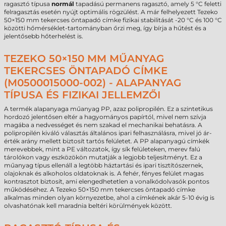
ragasztó típusa
normál
tapadású permanens ragasztó, amely 5 °C feletti
felragasztás esetén nyújt optimális rögzülést. A már felhelyezett Tezeko
50×150 mm tekercses öntapadó címke fizikai stabilitását -20 °C és 100 °C
közötti hőmérséklet-tartományban őrzi meg, így bírja a hűtést és a
jelentősebb hőterhelést is.
TEZEKO 50×150 MM MŰANYAG
TEKERCSES ÖNTAPADÓ CÍMKE
(M0500015000-002) - ALAPANYAG
TÍPUSA ÉS FIZIKAI JELLEMZŐI
A termék alapanyaga műanyag PP, azaz polipropilén. Ez a szintetikus
hordozó jelentősen eltér a hagyományos papírtól, mivel nem szívja
magába a nedvességet és nem szakad el mechanikai behatásra. A
polipropilén kiváló választás általános ipari felhasználásra, mivel jó ár-
érték arány mellett biztosít tartós felületet. A PP alapanyagú címkék
merevebbek, mint a PE változatok, így sík felületeken, merev falú
tárolókon vagy eszközökön mutatják a legjobb teljesítményt. Ez a
műanyag típus ellenáll a legtöbb háztartási és ipari tisztítószernek,
olajoknak és alkoholos oldatoknak is. A fehér, fényes felület magas
kontrasztot biztosít, ami elengedhetetlen a vonalkódolvasók pontos
működéséhez. A Tezeko 50×150 mm tekercses öntapadó címke
alkalmas minden olyan környezetbe, ahol a címkének akár 5-10 évig is
olvashatónak kell maradnia beltéri körülmények között.