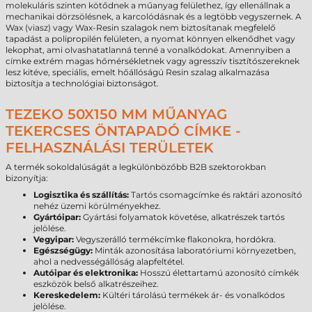
molekuláris szinten kötődnek a műanyag felülethez, így ellenállnak a
mechanikai dörzsölésnek, a karcolódásnak és a legtöbb vegyszernek. A
Wax (viasz) vagy Wax-Resin szalagok nem biztosítanak megfelelő
tapadást a polipropilén felületen, a nyomat könnyen elkenődhet vagy
lekophat, ami olvashatatlanná tenné a vonalkódokat. Amennyiben a
címke extrém magas hőmérsékletnek vagy agresszív tisztítószereknek
lesz kitéve, speciális, emelt hőállóságú Resin szalag alkalmazása
biztosítja a technológiai biztonságot.
TEZEKO 50X150 MM MŰANYAG
TEKERCSES ÖNTAPADÓ CÍMKE -
FELHASZNÁLÁSI TERÜLETEK
A termék sokoldalúságát a legkülönbözőbb B2B szektorokban
bizonyítja:
Logisztika és szállítás:
Tartós csomagcímke és raktári azonosító
nehéz üzemi körülményekhez.
Gyártóipar:
Gyártási folyamatok követése, alkatrészek tartós
jelölése.
Vegyipar:
Vegyszerálló termékcímke flakonokra, hordókra.
Egészségügy:
Minták azonosítása laboratóriumi környezetben,
ahol a nedvességállóság alapfeltétel.
Autóipar és elektronika:
Hosszú élettartamú azonosító címkék
eszközök belső alkatrészeihez.
Kereskedelem:
Kültéri tárolású termékek ár- és vonalkódos
jelölése.