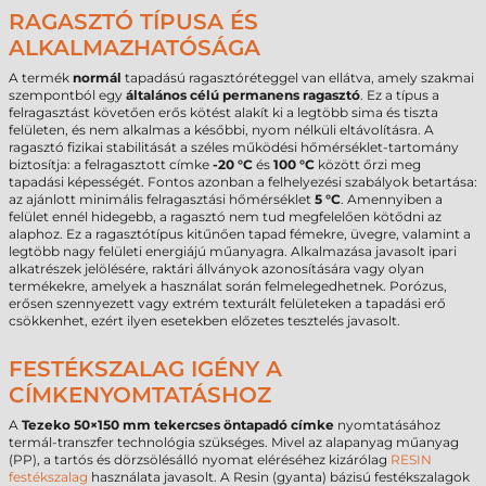
RAGASZTÓ TÍPUSA ÉS
ALKALMAZHATÓSÁGA
A termék
normál
tapadású ragasztóréteggel van ellátva, amely szakmai
szempontból egy
általános célú permanens ragasztó
. Ez a típus a
felragasztást követően erős kötést alakít ki a legtöbb sima és tiszta
felületen, és nem alkalmas a későbbi, nyom nélküli eltávolításra. A
ragasztó fizikai stabilitását a széles működési hőmérséklet-tartomány
biztosítja: a felragasztott címke
-20 °C
és
100 °C
között őrzi meg
tapadási képességét. Fontos azonban a felhelyezési szabályok betartása:
az ajánlott minimális felragasztási hőmérséklet
5 °C
. Amennyiben a
felület ennél hidegebb, a ragasztó nem tud megfelelően kötődni az
alaphoz. Ez a ragasztótípus kitűnően tapad fémekre, üvegre, valamint a
legtöbb nagy felületi energiájú műanyagra. Alkalmazása javasolt ipari
alkatrészek jelölésére, raktári állványok azonosítására vagy olyan
termékekre, amelyek a használat során felmelegedhetnek. Porózus,
erősen szennyezett vagy extrém texturált felületeken a tapadási erő
csökkenhet, ezért ilyen esetekben előzetes tesztelés javasolt.
FESTÉKSZALAG IGÉNY A
CÍMKENYOMTATÁSHOZ
A
Tezeko 50×150 mm tekercses öntapadó címke
nyomtatásához
termál-transzfer technológia szükséges. Mivel az alapanyag műanyag
(PP), a tartós és dörzsölésálló nyomat eléréséhez kizárólag
RESIN
festékszalag
használata javasolt. A Resin (gyanta) bázisú festékszalagok