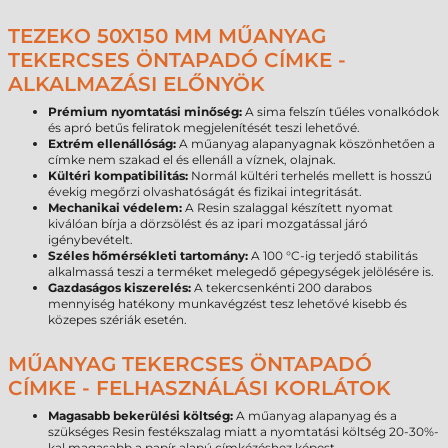
TEZEKO 50X150 MM MŰANYAG
TEKERCSES ÖNTAPADÓ CÍMKE -
ALKALMAZÁSI ELŐNYÖK
Prémium nyomtatási minőség:
A sima felszín tűéles vonalkódok
és apró betűs feliratok megjelenítését teszi lehetővé.
Extrém ellenállóság:
A műanyag alapanyagnak köszönhetően a
címke nem szakad el és ellenáll a víznek, olajnak.
Kültéri kompatibilitás:
Normál kültéri terhelés mellett is hosszú
évekig megőrzi olvashatóságát és fizikai integritását.
Mechanikai védelem:
A Resin szalaggal készített nyomat
kiválóan bírja a dörzsölést és az ipari mozgatással járó
igénybevételt.
Széles hőmérsékleti tartomány:
A 100 °C-ig terjedő stabilitás
alkalmassá teszi a terméket melegedő gépegységek jelölésére is.
Gazdaságos kiszerelés:
A tekercsenkénti 200 darabos
mennyiség hatékony munkavégzést tesz lehetővé kisebb és
közepes szériák esetén.
MŰANYAG TEKERCSES ÖNTAPADÓ
CÍMKE - FELHASZNÁLÁSI KORLÁTOK
Magasabb bekerülési költség:
A műanyag alapanyag és a
szükséges Resin festékszalag miatt a nyomtatási költség 20-30%-
kal magasabb a papír alapú címkézéshez képest.