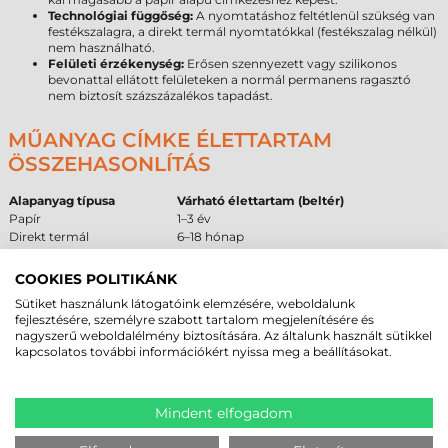
Technológiai függőség:
A nyomtatáshoz feltétlenül szükség van
festékszalagra, a direkt termál nyomtatókkal (festékszalag nélkül)
nem használható.
Felületi érzékenység:
Erősen szennyezett vagy szilikonos
bevonattal ellátott felületeken a normál permanens ragasztó
nem biztosít százszázalékos tapadást.
MŰANYAG CÍMKE ÉLETTARTAM
ÖSSZEHASONLÍTÁS
Alapanyag típusa
Várható élettartam (beltér)
Papír
1–3 év
Direkt termál
6–18 hónap
Műanyag
5–10 év
COOKIES POLITIKÁNK
AJÁNLOTT ÉS NEM AJÁNLOTT
Sütiket használunk látogatóink elemzésére, weboldalunk
fejlesztésére, személyre szabott tartalom megjelenítésére és
FELÜLETEK
nagyszerű weboldalélmény biztosítására. Az általunk használt sütikkel
kapcsolatos további információkért nyissa meg a beállításokat.
Az alábbi táblázat segítséget nyújt a beszerzési döntés meghozatalában,
figyelembe véve a
Tezeko 50×150 mm tekercses öntapadó címke
ragasztási tulajdonságait és anyagösszetételét.
Mindent elfogadom
Ajánlott
Feltételes
Nem ajánlott
Alacsony felületi energiájú
Enyhén érdes
Jeges, deres vagy