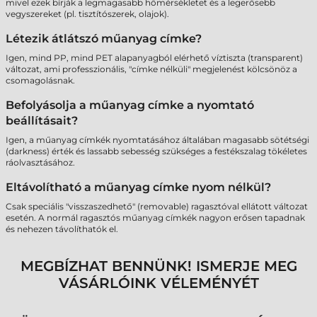
mivel ezek bírják a legmagasabb hőmérsékletet és a legerősebb
vegyszereket (pl. tisztítószerek, olajok).
Létezik átlátszó műanyag címke?
Igen, mind PP, mind PET alapanyagból elérhető víztiszta (transparent)
változat, ami professzionális, "címke nélküli" megjelenést kölcsönöz a
csomagolásnak.
Befolyásolja a műanyag címke a nyomtató
beállításait?
Igen, a műanyag címkék nyomtatásához általában magasabb sötétségi
(darkness) érték és lassabb sebesség szükséges a festékszalag tökéletes
ráolvasztásához.
Eltávolítható a műanyag címke nyom nélkül?
Csak speciális "visszaszedhető" (removable) ragasztóval ellátott változat
esetén. A normál ragasztós műanyag címkék nagyon erősen tapadnak
és nehezen távolíthatók el.
MEGBÍZHAT BENNÜNK! ISMERJE MEG
VÁSÁRLÓINK VÉLEMÉNYÉT