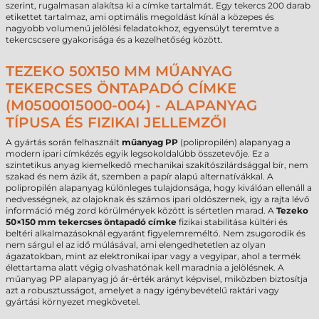
szerint, rugalmasan alakítsa ki a címke tartalmát. Egy tekercs 200 darab
etikettet tartalmaz, ami optimális megoldást kínál a közepes és
nagyobb volumenű jelölési feladatokhoz, egyensúlyt teremtve a
tekercscsere gyakorisága és a kezelhetőség között.
TEZEKO 50X150 MM MŰANYAG
TEKERCSES ÖNTAPADÓ CÍMKE
(M0500015000-004) - ALAPANYAG
TÍPUSA ÉS FIZIKAI JELLEMZŐI
A gyártás során felhasznált
műanyag PP
(polipropilén) alapanyag a
modern ipari címkézés egyik legsokoldalúbb összetevője. Ez a
szintetikus anyag kiemelkedő mechanikai szakítószilárdsággal bír, nem
szakad és nem ázik át, szemben a papír alapú alternatívákkal. A
polipropilén alapanyag különleges tulajdonsága, hogy kiválóan ellenáll a
nedvességnek, az olajoknak és számos ipari oldószernek, így a rajta lévő
információ még zord körülmények között is sértetlen marad. A
Tezeko
50×150 mm tekercses öntapadó címke
fizikai stabilitása kültéri és
beltéri alkalmazásoknál egyaránt figyelemreméltó. Nem zsugorodik és
nem sárgul el az idő múlásával, ami elengedhetetlen az olyan
ágazatokban, mint az elektronikai ipar vagy a vegyipar, ahol a termék
élettartama alatt végig olvashatónak kell maradnia a jelölésnek. A
műanyag PP alapanyag jó ár-érték arányt képvisel, miközben biztosítja
azt a robusztusságot, amelyet a nagy igénybevételű raktári vagy
gyártási környezet megkövetel.