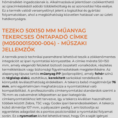
hőmérséklet-ingadozásnak is. Alkalmazásával jelentősen csökkenthető
az újracímkézésből adódó többletköltség és az azonosítási hiba esélye.
Ez a termék valódi versenyelőnyt jelent a logisztikai és gyártási
folyamatokban, ahol a megbízhatóság közvetlen hatással van az üzleti
hatékonyságra.
TEZEKO 50X150 MM MŰANYAG
TEKERCSES ÖNTAPADÓ CÍMKE
(M0500015000-004) - MŰSZAKI
JELLEMZŐK
A termék precíz technikai paraméterei lehetővé teszik a zökkenőmentes
integrációt az ipari nyomtatási környezetbe. A címke mérete 50×150
mm, amely elegendő felületet biztosít összetett vonalkódok, részletes
termékleírások vagy biztonsági figyelmeztetések megjelenítésére. Az
alapanyag típusa tartós
műanyag PP
(polipropilén), amely
fehér
színű
és
téglalap alakú
, esztétikus,
kerekített
sarkokkal rendelkezik a
könnyebb leválaszthatóság érdekében. A tekercs belső magátmérője
76
mm
, ami egyértelműen meghatározza a nyomtatókkal való
kompatibilitást. A professzionális címkenyomtatási standardok szerint a
76 mm-es cséveméret kifejezetten az ipari kategóriás
címkenyomtatókhoz lett tervezve, így a tekercs kiválóan használható
többek között Zebra, TSC vagy Godex ipari berendezésekben. A tekercs
külső átmérője 107 mm, a pályaszám pedig 1, ami biztosítja az
egyenletes adagolást és a pontos pozicionálást a nyomtatási folyamat
során. Ez a
nyomatlan
kivitel lehetővé teszi, hogy Ön a saját igényei