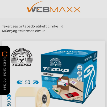
Tekercses öntapadó etikett címke
Műanyag tekercses címke
Beszélgetés indítása