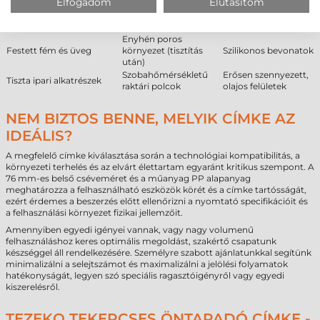
Elfogadom
Elutasítom
műanyag (PE, PP)
műanyag felületek
vizes felületek
Strukturált ipari
Porózus karton és
Sima fém felületek
műanyagok
papír felületek
Enyhén poros
Festett fém és üveg
környezet (tisztítás
Szilikonos bevonatok
után)
Szobahőmérsékletű
Erősen szennyezett,
Tiszta ipari alkatrészek
raktári polcok
olajos felületek
NEM BIZTOS BENNE, MELYIK CÍMKE AZ
IDEÁLIS?
A megfelelő címke kiválasztása során a technológiai kompatibilitás, a
környezeti terhelés és az elvárt élettartam egyaránt kritikus szempont. A
76 mm-es belső cséveméret és a műanyag PP alapanyag
meghatározza a felhasználható eszközök körét és a címke tartósságát,
ezért érdemes a beszerzés előtt ellenőrizni a nyomtató specifikációit és
a felhasználási környezet fizikai jellemzőit.
Amennyiben egyedi igényei vannak, vagy nagy volumenű
felhasználáshoz keres optimális megoldást, szakértő csapatunk
készséggel áll rendelkezésére. Személyre szabott ajánlatunkkal segítünk
minimalizálni a selejtszámot és maximalizálni a jelölési folyamatok
hatékonyságát, legyen szó speciális ragasztóigényről vagy egyedi
kiszerelésről.
TEZEKO TEKERCSES ÖNTAPADÓ CÍMKE -