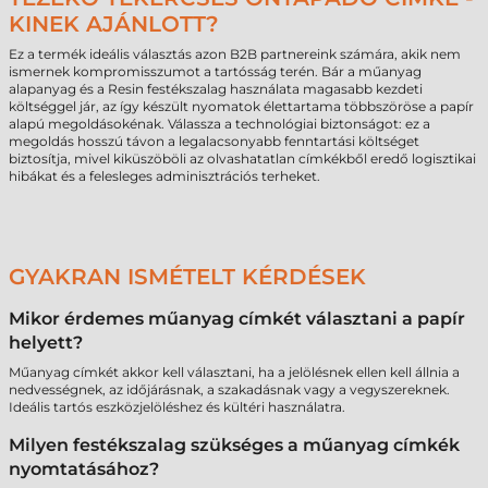
KINEK AJÁNLOTT?
Ez a termék ideális választás azon B2B partnereink számára, akik nem
ismernek kompromisszumot a tartósság terén. Bár a műanyag
alapanyag és a Resin festékszalag használata magasabb kezdeti
költséggel jár, az így készült nyomatok élettartama többszöröse a papír
alapú megoldásokénak. Válassza a technológiai biztonságot: ez a
megoldás hosszú távon a legalacsonyabb fenntartási költséget
biztosítja, mivel kiküszöböli az olvashatatlan címkékből eredő logisztikai
hibákat és a felesleges adminisztrációs terheket.
GYAKRAN ISMÉTELT KÉRDÉSEK
Mikor érdemes műanyag címkét választani a papír
helyett?
Műanyag címkét akkor kell választani, ha a jelölésnek ellen kell állnia a
nedvességnek, az időjárásnak, a szakadásnak vagy a vegyszereknek.
Ideális tartós eszközjelöléshez és kültéri használatra.
Milyen festékszalag szükséges a műanyag címkék
nyomtatásához?