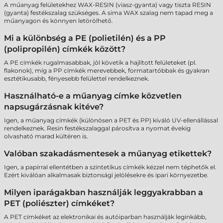
A műanyag felületekhez WAX-RESIN (viasz-gyanta) vagy tiszta RESIN
(gyanta) festékszalag szükséges. A sima WAX szalag nem tapad meg a
műanyagon és könnyen letörölhető.
Mi a különbség a PE (polietilén) és a PP
(polipropilén) címkék között?
A PE címkék rugalmasabbak, jól követik a hajlított felületeket (pl.
flakonok), míg a PP címkék merevebbek, formatartóbbak és gyakran
esztétikusabb, fényesebb felülettel rendelkeznek.
Használható-e a műanyag címke közvetlen
napsugárzásnak kitéve?
Igen, a műanyag címkék (különösen a PET és PP) kiváló UV-ellenállással
rendelkeznek. Resin festékszalaggal párosítva a nyomat évekig
olvasható marad kültéren is.
Valóban szakadásmentesek a műanyag etikettek?
Igen, a papírral ellentétben a szintetikus címkék kézzel nem téphetők el.
Ezért kiválóan alkalmasak biztonsági jelölésekre és ipari környezetbe.
Milyen iparágakban használják leggyakrabban a
PET (poliészter) címkéket?
A PET címkéket az elektronikai és autóiparban használják leginkább,