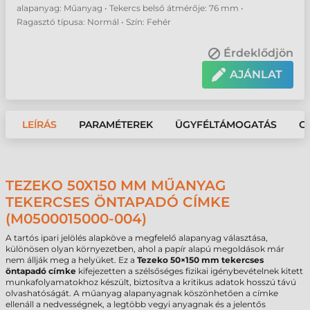
alapanyag: Műanyag • Tekercs belső átmérője: 76 mm •
Ragasztó típusa: Normál • Szín: Fehér
Érdeklődjön
AJÁNLAT
LEÍRÁS
PARAMÉTEREK
ÜGYFÉLTÁMOGATÁS
G
TEZEKO 50X150 MM MŰANYAG
TEKERCSES ÖNTAPADÓ CÍMKE
(M0500015000-004)
A tartós ipari jelölés alapköve a megfelelő alapanyag választása,
különösen olyan környezetben, ahol a papír alapú megoldások már
nem állják meg a helyüket. Ez a
Tezeko 50×150 mm tekercses
öntapadó címke
kifejezetten a szélsőséges fizikai igénybevételnek kitett
munkafolyamatokhoz készült, biztosítva a kritikus adatok hosszú távú
olvashatóságát. A műanyag alapanyagnak köszönhetően a címke
ellenáll a nedvességnek, a legtöbb vegyi anyagnak és a jelentős