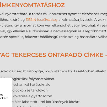
 CÍMKENYOMTATÁSHOZ
val nyomtatható, a tartós és kontrasztos nyomat eléréséhez meg
ékhez kizárólag
RESIN festékszalag
alkalmazása javasolt. A wax-
felületen, így a nyomat könnyen elkenődhet vagy lekophat. A resi
el, így ellenáll a súrlódásnak, a nedvességnek és a legtöbb tis
tén speciális, fokozott hőállóságú resin szalag használata vál
AG TEKERCSES ÖNTAPADÓ CÍMKE -
okoldalúságát bizonyítja, hogy számos B2B szektorban alkalma
ítás a logisztikai folyamatokban.
 fellépő mechanikai hatásoknak.
elölés polcokon és tárolókon.
ény
ermékek követése a gyártósoron.
iókért
mintajelölés laboratóriumi körülmények között.