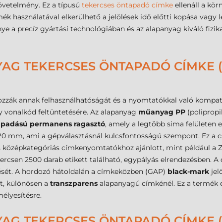
övetelmény. Ez a típusú
tekercses öntapadó címke
ellenáll a kör
ék használatával elkerülhető a jelölések idő előtti kopása vagy le
e a precíz gyártási technológiában és az alapanyag kiváló fizika
AG TEKERCSES ÖNTAPADÓ CÍMKE (M
ozzák annak felhasználhatóságát és a nyomtatókkal való kompat
y vonalkód feltüntetésére. Az alapanyag
műanyag PP
(polipropi
apadású permanens ragasztó
, amely a legtöbb sima felületen e
120 mm, ami a gépválasztásnál kulcsfontosságú szempont. Ez a
s középkategóriás címkenyomtatókhoz ajánlott, mint például a Z
ercsen 2500 darab etikett található, egypályás elrendezésben. A 
ését. A hordozó hátoldalán a címkeközben (GAP)
black-mark
jel
t, különösen a
transzparens
alapanyagú címkénél. Ez a termék
élyesítésre.
AG TEKERCSES ÖNTAPADÓ CÍMKE (M