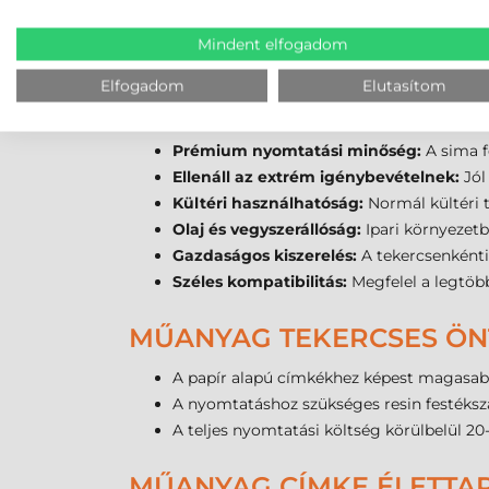
Elektronikai ipar:
Kisméretű komponensek
Autóipar:
Ellenáll az olajoknak és a körn
Mindent elfogadom
Vegyipar:
Vegyszertároló edények és fla
Elfogadom
Elutasítom
TEZEKO 50X25 MM MŰANY
Prémium nyomtatási minőség:
A sima f
Ellenáll az extrém igénybevételnek:
Jól
Kültéri használhatóság:
Normál kültéri t
Olaj és vegyszerállóság:
Ipari környezetb
Gazdaságos kiszerelés:
A tekercsenkénti
Széles kompatibilitás:
Megfelel a legtöb
MŰANYAG TEKERCSES ÖN
A papír alapú címkékhez képest magasabb
A nyomtatáshoz szükséges resin festéksza
A teljes nyomtatási költség körülbelül 
MŰANYAG CÍMKE ÉLETTA