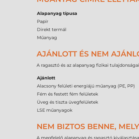
Alapanyag típusa
Papír
Direkt termál
Műanyag
AJÁNLOTT ÉS NEM AJÁNL
A ragasztó és az alapanyag fizikai tulajdonsága
Ajánlott
Alacsony felületi energiájú műanyag (PE, PP)
Fém és festett fém felületek
Üveg és tiszta üvegfelületek
LSE műanyagok
NEM BIZTOS BENNE, MELY
A megfelelő alapanyag és ragasztó kiválasztása 