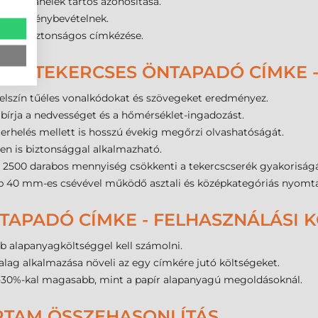
 és panelek tartós azonosítása.
yezeti igénybevételnek.
konok biztonságos címkézése.
AG TEKERCSES ÖNTAPADÓ CÍMKE 
elszín tűéles vonalkódokat és szövegeket eredményez.
 bírja a nedvességet és a hőmérséklet-ingadozást.
erhelés mellett is hosszú évekig megőrzi olvashatóságát.
en is biztonsággal alkalmazható.
 2500 darabos mennyiség csökkenti a tekercscserék gyakoriságá
b 40 mm-es csévével működő asztali és középkategóriás nyomt
TAPADÓ CÍMKE - FELHASZNÁLÁSI 
 alapanyagköltséggel kell számolni.
lag alkalmazása növeli az egy címkére jutó költségeket.
20-30%-kal magasabb, mint a papír alapanyagú megoldásoknál.
RTAM ÖSSZEHASONLÍTÁS