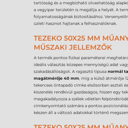
tartósság és a megbízható olvashatóság alapk
a vegyipar területén is megállja a helyét. A term
folyamatosságának biztosításához. Versenyelőny
üzleti hasznot hajtanak a felhasználóknak.
TEZEKO 50X25 MM MŰANY
MŰSZAKI JELLEMZŐK
A termék pontos fizikai paraméterei meghatár
ideális választás közepes mennyiségű adat vag
szakadásállóságot. A ragasztó típusa
normál t
magátmérője 40 mm
, míg a külső átmérője 
tekercses öntapadó címke elsősorban asztali é
kiszerelés rendkívül gazdaságos, hiszen egy tek
megakadályozza a szélek véletlen felpöndöröd
címkenyomtató számára a pontos pozicionálás
készen áll a változó adatokkal történő megszem
TEZEKO 50X25 MM MŰANY