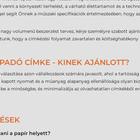
 venni a környezeti terhelést, a várható élettartamot és a techn
l segít Önnek a műszaki specifikációk értelmezésében, hogy az 
nagy volumenű beszerzést tervez, kérje személyre szabott aján
ítunk, hogy a címkézési folyamat zavartalan és költséghatékony 
PADÓ CÍMKE - KINEK AJÁNLOTT?
lasztása azon vállalkozások számára javasolt, ahol a tartósság 
gy kapott nyomat és a műanyag alapanyag ellenállósága olyan biz
e a minőségbe, és minimalizálja az olvashatatlan címkékből ere
DÉSEK
ni a papír helyett?