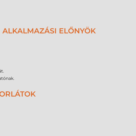
- ALKALMAZÁSI ELŐNYÖK
t.
atónak.
KORLÁTOK