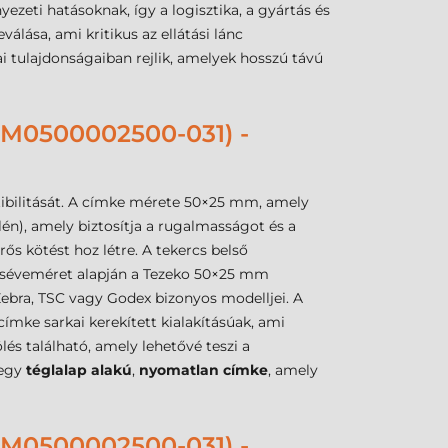
nyezeti hatásoknak, így a logisztika, a gyártás és
válása, ami kritikus az ellátási lánc
i tulajdonságaiban rejlik, amelyek hosszú távú
0500002500-031) -
ibilitását. A címke mérete 50×25 mm, amely
lén), amely biztosítja a rugalmasságot és a
rős kötést hoz létre. A tekercs belső
 cséveméret alapján a Tezeko 50×25 mm
ebra, TSC vagy Godex bizonyos modelljei. A
címke sarkai kerekített kialakításúak, ami
ölés található, amely lehetővé teszi a
 egy
téglalap alakú
,
nyomatlan címke
, amely
0500002500-031) -