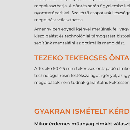
megakaszthatja. A döntés során figyelembe kell
nyomtatóparkkal. Szakértő csapatunk készségge
megoldást választhassa.
Amennyiben egyedi igényei merülnek fel, vagy 
kiszolgálást és technológiai támogatást biztos
segítünk megtalálni az optimális megoldást.
TEZEKO TEKERCSES ÖNTA
A Tezeko 50×25 mm tekercses öntapadó címke vá
technológia resin festékszalagot igényel, az í
megoldások nem tudnak garantálni. Fektessen b
GYAKRAN ISMÉTELT KÉR
Mikor érdemes műanyag címkét választa