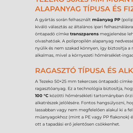
ALAPANYAG TÍPUSA ÉS FI
A gyártás során felhasznált
műanyag PP
(poli
kiváló választás az általános ipari felhasználá
öntapadó címke
transzparens
megjelenése lehe
olvashatóak. A polipropilén alapanyag nedvess
nyúlik és nem szakad könnyen, így biztosítja a 
alkalmas, mivel a környezeti hőmérséklet-ingad
RAGASZTÓ TÍPUSA ÉS A
A Tezeko 50×25 mm tekercses öntapadó címk
ragasztóanyag. Ez a technológia biztosítja, hogy
100 °C
közötti hőmérsékleti tartományban őrzi
alkatrészek jelölésére. Fontos hangsúlyozni, 
lassabban vagy nem megfelelően alakul ki a fel
műanyagokhoz (mint a PE vagy PP flakonok) és f
ott a tapadási erő jelentősen csökkenhet.