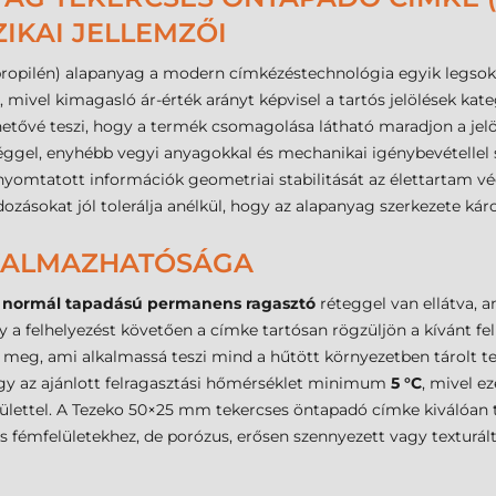
ZIKAI JELLEMZŐI
propilén) alapanyag a modern címkézéstechnológia egyik legsoko
sra, mivel kimagasló ár-érték arányt képvisel a tartós jelölések 
tővé teszi, hogy a termék csomagolása látható maradjon a jelöl
éggel, enyhébb vegyi anyagokkal és mechanikai igénybevétellel
nyomtatott információk geometriai stabilitását az élettartam vég
ozásokat jól tolerálja anélkül, hogy az alapanyag szerkezete kár
LKALMAZHATÓSÁGA
e
normál tapadású permanens ragasztó
réteggel van ellátva, a
 a felhelyezést követően a címke tartósan rögzüljön a kívánt felül
 meg, ami alkalmassá teszi mind a hűtött környezetben tárolt 
hogy az ajánlott felragasztási hőmérséklet minimum
5 °C
, mivel e
ülettel. A Tezeko 50×25 mm tekercses öntapadó címke kiválóan t
émfelületekhez, de porózus, erősen szennyezett vagy texturált 