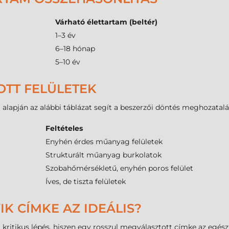
Várható élettartam (beltér)
1–3 év
6–18 hónap
5–10 év
OTT FELÜLETEK
i alapján az alábbi táblázat segít a beszerzői döntés meghozatalá
Feltételes
Enyhén érdes műanyag felületek
Strukturált műanyag burkolatok
Szobahőmérsékletű, enyhén poros felület
Íves, de tiszta felületek
IK CÍMKE AZ IDEÁLIS?
kritikus lépés, hiszen egy rosszul megválasztott címke az egész 