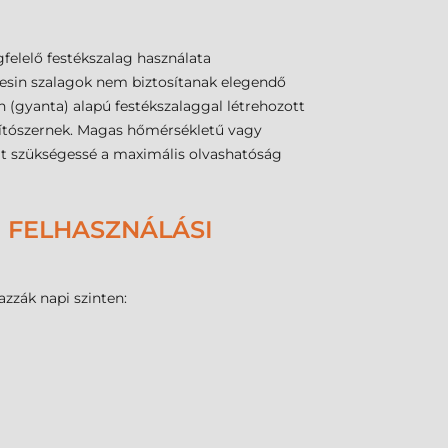
felelő festékszalag használata
resin szalagok nem biztosítanak elegendő
n (gyanta) alapú festékszalaggal létrehozott
ztítószernek. Magas hőmérsékletű vagy
hat szükségessé a maximális olvashatóság
 FELHASZNÁLÁSI
zzák napi szinten: