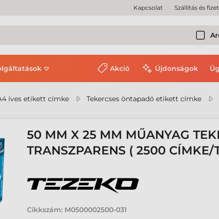
Kapcsolat
Szállítás és fize
Ar
olgáltatások
Akció
Újdonságok
Üg
A4 íves etikett címke
Tekercses öntapadó etikett címke
50 MM X 25 MM MŰANYAG TEK
TRANSZPARENS ( 2500 CÍMKE/
Cikkszám:
M0500002500-031