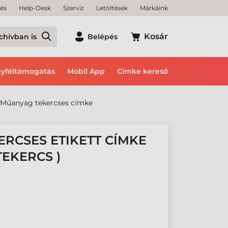
tés
Help-Desk
Szerviz
Letöltések
Márkáink
Kosár
chívban is
Belépés
yféltámogatás
Mobil App
Címke kereső
Műanyag tekercses címke
ERCSES ETIKETT CÍMKE
TEKERCS )