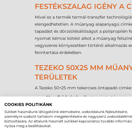
FESTÉKSZALAG IGÉNY A
Mivel ez a termék termál-transzfer technológiá
elengedhetetlen. A műanyag alapanyagú címk
tapadást és dörzsölésállóságot a polipropilén 
nyomat kémiai kötést alkot a műanyag felszínév
vegyszeres környezetben történő alkalmazás ese
fenntartása érdekében.
TEZEKO 50X25 MM MŰANY
TERÜLETEK
A Tezeko 50×25 mm tekercses öntapadó címke s
Vonalkód címke:
Pontos és tartós azonos
Csomagcímke:
Ellenáll a szállítás során
COOKIES POLITIKÁNK
Raktári azonosítás:
Hosszú élettartamú j
Sütiket használunk látogatóink elemzésére, weboldalunk fejlesztésére,
személyre szabott tartalom megjelenítésére és nagyszerű weboldalélm
Gyártási jelölés:
Alkatrészek és félkész t
biztosítására. Az általunk használt sütikkel kapcsolatos további informác
Egészségügyi mintacímke:
Biztonságos 
nyissa meg a beállításokat.