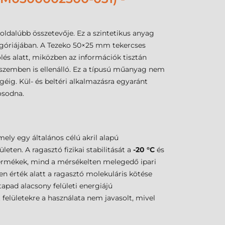
ldalúbb összetevője. Ez a szintetikus anyag
kategóriájában. A Tezeko 50×25 mm tekercses
és alatt, miközben az információk tisztán
 szemben is ellenálló. Ez a típusú műanyag nem
éig. Kül- és beltéri alkalmazásra egyaránt
osodna.
mely egy általános célú akril alapú
eten. A ragasztó fizikai stabilitását a
-20 °C
és
termékek, mind a mérsékelten melegedő ipari
zen érték alatt a ragasztó molekuláris kötése
apad alacsony felületi energiájú
felületekre a használata nem javasolt, mivel