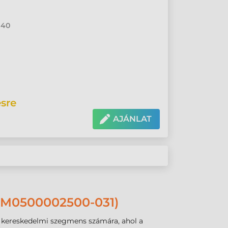
 40
sre
AJÁNLAT
M0500002500-031)
 kereskedelmi szegmens számára, ahol a