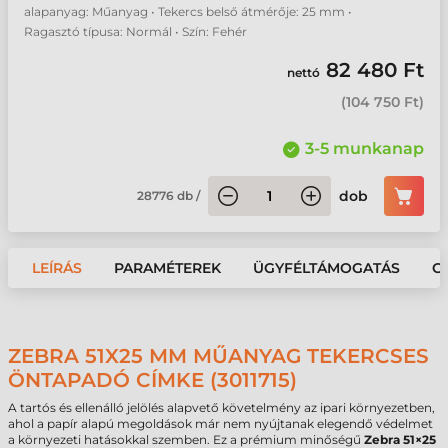
alapanyag: Műanyag • Tekercs belső átmérője: 25 mm •
Ragasztó típusa: Normál • Szín: Fehér
82 480 Ft
nettó
(
104 750 Ft
)
3-5 munkanap
dob
28776
db
/
LEÍRÁS
PARAMÉTEREK
ÜGYFÉLTÁMOGATÁS
G
ZEBRA 51X25 MM MŰANYAG TEKERCSES
ÖNTAPADÓ CÍMKE (3011715)
A tartós és ellenálló jelölés alapvető követelmény az ipari környezetben,
ahol a papír alapú megoldások már nem nyújtanak elegendő védelmet
a környezeti hatásokkal szemben. Ez a prémium minőségű
Zebra 51×25