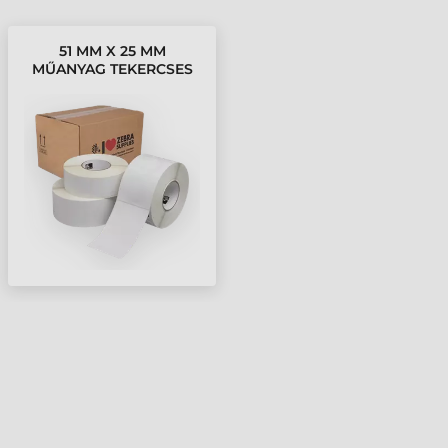
51 MM X 25 MM
MŰANYAG TEKERCSES
ETIKETT CÍMKE FEHÉR (
2398 CÍMKE/TEKERCS )