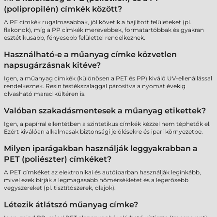
(polipropilén) címkék között?
A PE címkék rugalmasabbak, jól követik a hajlított felületeket (pl.
flakonok), míg a PP címkék merevebbek, formatartóbbak és gyakran
esztétikusabb, fényesebb felülettel rendelkeznek.
Használható-e a műanyag címke közvetlen
napsugárzásnak kitéve?
Igen, a műanyag címkék (különösen a PET és PP) kiváló UV-ellenállással
rendelkeznek. Resin festékszalaggal párosítva a nyomat évekig
olvasható marad kültéren is.
Valóban szakadásmentesek a műanyag etikettek?
Igen, a papírral ellentétben a szintetikus címkék kézzel nem téphetők el.
Ezért kiválóan alkalmasak biztonsági jelölésekre és ipari környezetbe.
Milyen iparágakban használják leggyakrabban a
PET (poliészter) címkéket?
A PET címkéket az elektronikai és autóiparban használják leginkább,
mivel ezek bírják a legmagasabb hőmérsékletet és a legerősebb
vegyszereket (pl. tisztítószerek, olajok).
Létezik átlátszó műanyag címke?