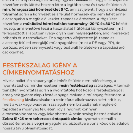
követően erős kötést hozzon létre a legtöbb sima és tiszta felületen. A
min. felragasztási hőmérséklet 5 °C
, ami azt jelenti, hogy a címkézési
folyamat során a környezet és a felület hőmérséklete nem lehet ennél
alacsonyabb a megfelelő kezdeti tapadás eléréséhez. A rögzülést
követően a
működési hőmérséklet-tartomány -20 °C és 80 °C
között
mozog, ami lehetővé teszi a használatát hűtőházi környezetben (már
felragasztott állapotban) vagy olyan ipari helyiségekben, ahol mérsékelt
hőhatás éri a termékeket. Ez a ragasztó kifejezetten jól tapad az
alacsony felületi energiájú műanyagokhoz (mint a PE vagy PP), de
porózus, erősen szennyezett vagy texturált felületeken a tapadási erő
csökkenhet.
FESTÉKSZALAG IGÉNY A
CÍMKENYOMTATÁSHOZ
Mivel a polietilén alapanyagú címkék felülete nem hőérzékeny, a
nyomtatáshoz minden esetben
resin festékszalag
szükséges. A termál-
transzfer nyomtatás során a nyomtatófej hőt közöl a festékszalaggal,
amelynek gyanta alapú festékanyaga ráolvad a műanyag felszínére. A
festékszalag
kiválasztásakor a resin típus alkalmazása azért kritikus,
mert a wax vagy wax-resin szalagok nem biztosítanak megfelelő
tapadást a műanyag felületen, így a nyomat könnyen
elmaszatolódhatna vagy lekophatna. A resin szalag használatával a
Zebra 51×25 mm tekercses öntapadó címke
nyomata ellenáll a
dörzsölésnek és a vegyi anyagoknak, biztosítva a vonalkódok és adatok
hosszú távú olvashatóságát.