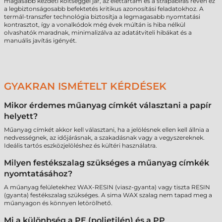
magasabb kezdeti költséggel jár, az élettartam és a strapabírás révén ez
a legbiztonságosabb befektetés kritikus azonosítási feladatokhoz. A
termál-transzfer technológia biztosítja a legmagasabb nyomtatási
kontrasztot, így a vonalkódok még évek múltán is hiba nélkül
olvashatók maradnak, minimalizálva az adatátviteli hibákat és a
manuális javítás igényét.
GYAKRAN ISMÉTELT KÉRDÉSEK
Mikor érdemes műanyag címkét választani a papír
helyett?
Műanyag címkét akkor kell választani, ha a jelölésnek ellen kell állnia a
nedvességnek, az időjárásnak, a szakadásnak vagy a vegyszereknek.
Ideális tartós eszközjelöléshez és kültéri használatra.
Milyen festékszalag szükséges a műanyag címkék
nyomtatásához?
A műanyag felületekhez WAX-RESIN (viasz-gyanta) vagy tiszta RESIN
(gyanta) festékszalag szükséges. A sima WAX szalag nem tapad meg a
műanyagon és könnyen letörölhető.
Mi a különbség a PE (polietilén) és a PP