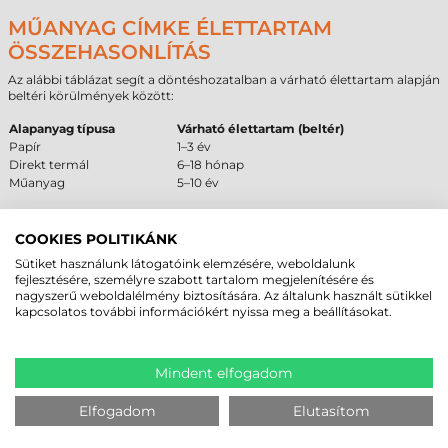
MŰANYAG CÍMKE ÉLETTARTAM
ÖSSZEHASONLÍTÁS
Az alábbi táblázat segít a döntéshozatalban a várható élettartam alapján
beltéri körülmények között:
Alapanyag típusa
Várható élettartam (beltér)
Papír
1–3 év
Direkt termál
6–18 hónap
Műanyag
5–10 év
AJÁNLOTT ÉS NEM AJÁNLOTT
COOKIES POLITIKÁNK
FELÜLETEK
Sütiket használunk látogatóink elemzésére, weboldalunk
fejlesztésére, személyre szabott tartalom megjelenítésére és
A megfelelő tapadás elérése érdekében fontos figyelembe venni a
nagyszerű weboldalélmény biztosítására. Az általunk használt sütikkel
felület tulajdonságait. Az alábbi táblázat szakmai iránymutatást nyújt a
kapcsolatos további információkért nyissa meg a beállításokat.
beszerzési döntéshez.
Ajánlott
Feltételes
Nem ajánlott
Alacsony felületi energiájú
Enyhén érdes
Jeges, deres felület
Mindent elfogadom
műanyag (PE, PP)
műanyag felületek
Strukturált
Porózus karton vagy
Elfogadom
Elutasítom
Fém felületek
műanyag
papír
burkolatok
Festett vagy lakkozott
Szilikonos bevonattal