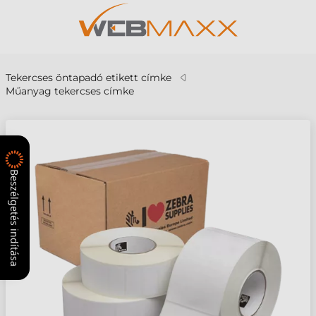
Tekercses öntapadó etikett címke
Műanyag tekercses címke
Beszélgetés indítása