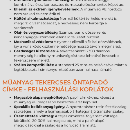
kombinálva éles, kontrasztos és maszatolódásmentes képet ad.
Ellenáll az extrém igénybevételnek:
A műanyag PE hordozó
nem szakad és nem ázik el.
Kültéri alkalmazhatóság:
Normál kültéri terhelés mellett is
megőrzi olvashatóságát, a nedvesség nem károsítja a
szerkezetét.
Olaj- és vegyszerállóság:
Számos ipari oldószerrel és
kenőanyaggal szemben ellenálló felületet biztosít.
Mechanikai védelem:
A nyomat ellenáll a fizikai dörzsölésnek,
így a vonalkódok szkennelhetősége hosszú távon megmarad.
Gazdaságos kiszerelés:
A tekercsenkénti 2398 darabos
mennyiség hatékony munkavégzést tesz lehetővé kevesebb
tekercscsere mellett.
Széles kompatibilitás:
A standard 25 mm-es belső cséve miatt a
legtöbb asztali címkenyomtatóban azonnal használható.
MŰANYAG TEKERCSES ÖNTAPADÓ
CÍMKE - FELHASZNÁLÁSI KORLÁTOK
Magasabb alapanyagköltség:
A papír címkékhez képest a
műanyag PE magasabb beszerzési árat képvisel.
Speciális kellékanyag igény:
A nyomtatáshoz resin festékszalag
szükséges, amely a legmagasabb árkategóriájú transzfer szalag.
Üzemeltetési költség:
A teljes címkézési folyamat költsége
körülbelül 20-30%-kal magasabb, mint a papír alapú
megoldásoknál a szalag és a hordozó ára miatt.