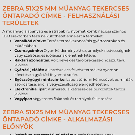
ZEBRA 51X25 MM MŰANYAG TEKERCSES
ÖNTAPADÓ CÍMKE - FELHASZNÁLÁSI
TERÜLETEK
A műanyag alapanyag és a strapabíró nyomat kombinációja számos
B2B szektorban teszi nélkülözhetetlenné ezt a terméket:
Vonalkód címke:
Tartós termékazonosítás gyártósorokon és
raktárakban.
Csomagcímke:
Olyan küldeményekhez, amelyek nedvességnek
vagy szélsőséges időjárásnak lehetnek kitéve.
Raktári azonosítás:
Polchelyek és tárolórekeszek hosszú távú
jelölése.
Gyártási jelölés:
Alkatrészek és félkész termékek nyomon
követése a gyártási folyamat során.
Egészségügyi mintacímke:
Laboratóriumi kémcsövek és minták
azonosítása, ahol a vegyszerállóság elengedhetetlen.
Elektronikai ipar:
Kisméretű alkatrészek és burkolatok tartós
jelölése.
Vegyipar:
Vegyszeres flakonok és tartályok feliratozása.
ZEBRA 51X25 MM MŰANYAG TEKERCSES
ÖNTAPADÓ CÍMKE - ALKALMAZÁSI
ELŐNYÖK
Prémium nyomtatási minőség:
A resin festékszalaggal