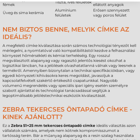
Tiszta, íves felületek
fémek
ellátott anyagok
Alumínium
Erősen szennyezett
Üveg és sima kerámia
felületek
vagy poros felület
NEM BIZTOS BENNE, MELYIK CÍMKE AZ
IDEÁLIS?
A megfelelő címke kiválasztása során számos technológiai tényezőt kell
mérlegelni, a nyomtatóval való kompatibilitástól kezdve a felhasználási
környezet hőmérsékleti és kémiai terheléséig. Egy rosszul
megválasztott alapanyag vagy ragasztó jelentős kiesést okozhat a
logisztikai láncban, ha a jelölések olvashatatlanná válnak vagy leesnek a
termékről. Amennyiben bizonytalan a technikai specifikációkban, vagy
egyedi környezeti kihívásokra keres megoldást, javasoljuk a
kapcsolatfelvételt szakértő értékesítő csapatunkkal. Nagyobb
volumenű megrendelés vagy speciális ipari igény esetén személyre
szabott ajánlattal és technológiai tanácsadással segítjük a
legoptimálisabb jelöléstechnikai eszközök kiválasztását.
ZEBRA TEKERCSES ÖNTAPADÓ CÍMKE -
KINEK AJÁNLOTT?
Ez a
Zebra 51×25 mm tekercses öntapadó címke
ideális választás azon
vállalatok számára, amelyek nem kötnek kompromisszumot a
tartósság terén. Bár a műanyag alapanyag és a resin szalag használata