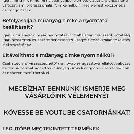
Igen, mind PP, mind PET alapanyagból elérhető víztiszta (transparent)
változat, ami professzionális, "címke nélküli" megjelenést kölcsönöz a
csomagolásnak.
Befolyásolja a műanyag címke a nyomtató
beállításait?
Igen, a műanyag címkék nyomtatásához általában magasabb sötétségi
(darkness) érték és lassabb sebesség szükséges a festékszalag tökéletes
ráolvasztásához.
Eltávolítható a műanyag címke nyom nélkül?
Csak speciális "visszaszedhető" (removable) ragasztóval ellátott változat
esetén. A normál ragasztós műanyag címkék nagyon erősen tapadnak
és nehezen távolíthatók el.
MEGBÍZHAT BENNÜNK! ISMERJE MEG
VÁSÁRLÓINK VÉLEMÉNYÉT
KÖVESSE BE YOUTUBE CSATORNÁNKAT!
LEGUTÓBB MEGTEKINTETT TERMÉKEK