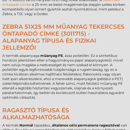
öntapadó címke
a 25 mm-es belső magátmérője alapján széles körben
kompatibilis olyan ismert gyártók asztali nyomtatóival, mint például a
Zebra, a TSC vagy a Godex.
ZEBRA 51X25 MM MŰANYAG TEKERCSES
ÖNTAPADÓ CÍMKE (3011715) -
ALAPANYAG TÍPUSA ÉS FIZIKAI
JELLEMZŐI
A termék alapanyaga
műanyag PE
, azaz polietilén. Ez a szintetikus
hordozó jelentősen eltér a hagyományos papír alapanyagoktól, mivel
nem szívja magába a nedvességet és nem szakad el könnyen. A
polietilén egyik legfontosabb tulajdonsága a rugalmasság, így ez a
címke kiválóan alkalmas hajlítható felületekre, flakonokra vagy olyan
ívelt ipari alkatrészekre, ahol a merevebb alapanyagok (például a PET)
szélei felpöndörödhetnének. A fehér színű, matt felületű műanyag PE
ellenáll a legtöbb háztartási vegyszernek, olajnak és a környezeti
páratartalomnak, így beltéri és korlátozott kültéri használatra egyaránt
optimális választás.
RAGASZTÓ TÍPUSA ÉS
ALKALMAZHATÓSÁGA
A termék
Normál
tapadású,
általános célú permanens ragasztóval
van
ellátva. Ez a típusú ragasztóréteg úgy lett kialakítva, hogy a felhelyezést