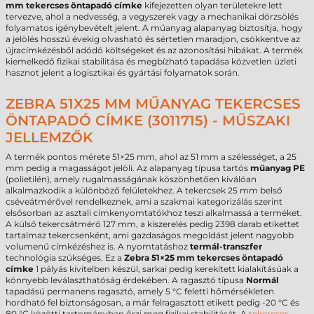
mm tekercses öntapadó címke
kifejezetten olyan területekre lett
tervezve, ahol a nedvesség, a vegyszerek vagy a mechanikai dörzsölés
folyamatos igénybevételt jelent. A műanyag alapanyag biztosítja, hogy
a jelölés hosszú évekig olvasható és sértetlen maradjon, csökkentve az
újracímkézésből adódó költségeket és az azonosítási hibákat. A termék
kiemelkedő fizikai stabilitása és megbízható tapadása közvetlen üzleti
hasznot jelent a logisztikai és gyártási folyamatok során.
ZEBRA 51X25 MM MŰANYAG TEKERCSES
ÖNTAPADÓ CÍMKE (3011715) - MŰSZAKI
JELLEMZŐK
A termék pontos mérete 51×25 mm, ahol az 51 mm a szélességet, a 25
mm pedig a magasságot jelöli. Az alapanyag típusa tartós
műanyag PE
(polietilén), amely rugalmasságának köszönhetően kiválóan
alkalmazkodik a különböző felületekhez. A tekercsek 25 mm belső
cséveátmérővel rendelkeznek, ami a szakmai kategorizálás szerint
elsősorban az asztali címkenyomtatókhoz teszi alkalmassá a terméket.
A külső tekercsátmérő 127 mm, a kiszerelés pedig 2398 darab etikettet
tartalmaz tekercsenként, ami gazdaságos megoldást jelent nagyobb
volumenű címkézéshez is. A nyomtatáshoz
termál-transzfer
technológia szükséges. Ez a
Zebra 51×25 mm tekercses öntapadó
címke
1 pályás kivitelben készül, sarkai pedig kerekített kialakításúak a
könnyebb leválaszthatóság érdekében. A ragasztó típusa
Normál
tapadású permanens ragasztó, amely 5 °C feletti hőmérsékleten
hordható fel biztonságosan, a már felragasztott etikett pedig -20 °C és
80 °C közötti tartományban őrzi meg fizikai stabilitását. A
tekercses