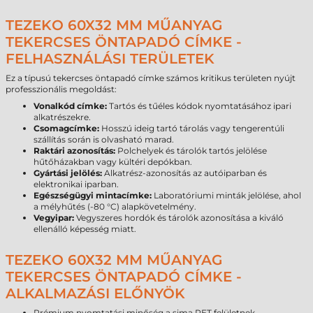
TEZEKO 60X32 MM MŰANYAG
TEKERCSES ÖNTAPADÓ CÍMKE -
FELHASZNÁLÁSI TERÜLETEK
Ez a típusú tekercses öntapadó címke számos kritikus területen nyújt
professzionális megoldást:
Vonalkód címke:
Tartós és tűéles kódok nyomtatásához ipari
alkatrészekre.
Csomagcímke:
Hosszú ideig tartó tárolás vagy tengerentúli
szállítás során is olvasható marad.
Raktári azonosítás:
Polchelyek és tárolók tartós jelölése
hűtőházakban vagy kültéri depókban.
Gyártási jelölés:
Alkatrész-azonosítás az autóiparban és
elektronikai iparban.
Egészségügyi mintacímke:
Laboratóriumi minták jelölése, ahol
a mélyhűtés (-80 °C) alapkövetelmény.
Vegyipar:
Vegyszeres hordók és tárolók azonosítása a kiváló
ellenálló képesség miatt.
TEZEKO 60X32 MM MŰANYAG
TEKERCSES ÖNTAPADÓ CÍMKE -
ALKALMAZÁSI ELŐNYÖK
Prémium nyomtatási minőség a sima PET felületnek