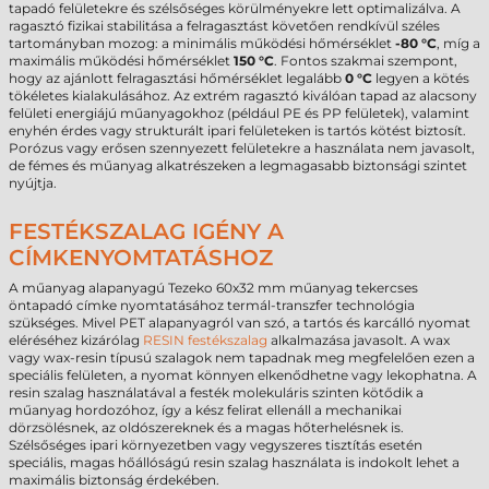
tapadó felületekre és szélsőséges körülményekre lett optimalizálva. A
ragasztó fizikai stabilitása a felragasztást követően rendkívül széles
tartományban mozog: a minimális működési hőmérséklet
-80 °C
, míg a
maximális működési hőmérséklet
150 °C
. Fontos szakmai szempont,
hogy az ajánlott felragasztási hőmérséklet legalább
0 °C
legyen a kötés
tökéletes kialakulásához. Az extrém ragasztó kiválóan tapad az alacsony
felületi energiájú műanyagokhoz (például PE és PP felületek), valamint
enyhén érdes vagy strukturált ipari felületeken is tartós kötést biztosít.
Porózus vagy erősen szennyezett felületekre a használata nem javasolt,
de fémes és műanyag alkatrészeken a legmagasabb biztonsági szintet
nyújtja.
FESTÉKSZALAG IGÉNY A
CÍMKENYOMTATÁSHOZ
A műanyag alapanyagú Tezeko 60x32 mm műanyag tekercses
öntapadó címke nyomtatásához termál-transzfer technológia
szükséges. Mivel PET alapanyagról van szó, a tartós és karcálló nyomat
eléréséhez kizárólag
RESIN festékszalag
alkalmazása javasolt. A wax
vagy wax-resin típusú szalagok nem tapadnak meg megfelelően ezen a
speciális felületen, a nyomat könnyen elkenődhetne vagy lekophatna. A
resin szalag használatával a festék molekuláris szinten kötődik a
műanyag hordozóhoz, így a kész felirat ellenáll a mechanikai
dörzsölésnek, az oldószereknek és a magas hőterhelésnek is.
Szélsőséges ipari környezetben vagy vegyszeres tisztítás esetén
speciális, magas hőállóságú resin szalag használata is indokolt lehet a
maximális biztonság érdekében.