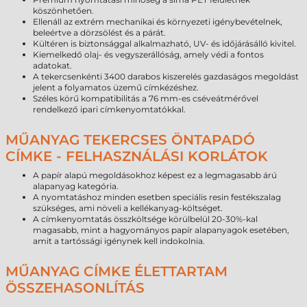
köszönhetően.
Ellenáll az extrém mechanikai és környezeti igénybevételnek,
beleértve a dörzsölést és a párát.
Kültéren is biztonsággal alkalmazható, UV- és időjárásálló kivitel.
Kiemelkedő olaj- és vegyszerállóság, amely védi a fontos
adatokat.
A tekercsenkénti 3400 darabos kiszerelés gazdaságos megoldást
jelent a folyamatos üzemű címkézéshez.
Széles körű kompatibilitás a 76 mm-es cséveátmérővel
rendelkező ipari címkenyomtatókkal.
MŰANYAG TEKERCSES ÖNTAPADÓ
CÍMKE - FELHASZNÁLÁSI KORLÁTOK
A papír alapú megoldásokhoz képest ez a legmagasabb árú
alapanyag kategória.
A nyomtatáshoz minden esetben speciális resin festékszalag
szükséges, ami növeli a kellékanyag-költséget.
A címkenyomtatás összköltsége körülbelül 20-30%-kal
magasabb, mint a hagyományos papír alapanyagok esetében,
amit a tartóssági igénynek kell indokolnia.
MŰANYAG CÍMKE ÉLETTARTAM
ÖSSZEHASONLÍTÁS