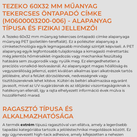
TEZEKO 60X32 MM MŰANYAG
TEKERCSES ÖNTAPADÓ CÍMKE
(M0600003200-006) - ALAPANYAG
TÍPUSA ÉS FIZIKAI JELLEMZŐI
A Tezeko 60x32 mm műanyag tekercses öntapadó címke alapanyaga
műanyag PET (polietilén-tereftalát). Ez a poliészter alapanyag a
címketechnológia egyik legmagasabb minőségi szintjét képviseli. A PET
alapanyag egyik legfontosabb tulajdonsága a kimagasló mérettartás:
még jelentős hőmérséklet-ingadozás vagy mechanikai feszültség
hatására sem zsugorodik vagy nyúlik meg. Ez elengedhetetlen a
precíziós vonalkód-leolvasásnál. Az alapanyagot magas hőállóság és
vegyszerállóság jellemzi, ezért kiválóan alkalmas ipari alkatrészek tartós
jelölésére, ahol a felület dörzsölésnek, nedvességnek vagy
tisztítószereknek lehet kitéve. Kültéri és beltéri alkalmazása egyaránt
javasolt, mivel az UV-sugárzásnak és az időjárási viszontagságoknak is
hatékonyan ellenáll, így a rajta elhelyezett információ évek múlva is
hozzáférhető marad.
RAGASZTÓ TÍPUSA ÉS
ALKALMAZHATÓSÁGA
A termék
extrém
típusú ragasztóval van ellátva, amely a legerősebb
tapadási kategóriába tartozik a jelöléstechnikai megoldások között. Ez
egy úgynevezett high-tack adhesive, amely kifejezetten a nehezen