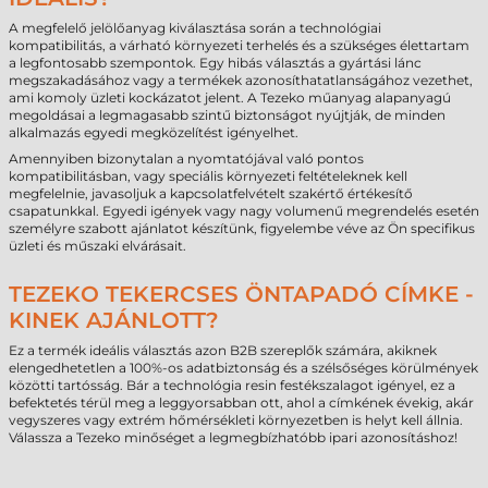
A megfelelő jelölőanyag kiválasztása során a technológiai
kompatibilitás, a várható környezeti terhelés és a szükséges élettartam
a legfontosabb szempontok. Egy hibás választás a gyártási lánc
megszakadásához vagy a termékek azonosíthatatlanságához vezethet,
ami komoly üzleti kockázatot jelent. A Tezeko műanyag alapanyagú
megoldásai a legmagasabb szintű biztonságot nyújtják, de minden
alkalmazás egyedi megközelítést igényelhet.
Amennyiben bizonytalan a nyomtatójával való pontos
kompatibilitásban, vagy speciális környezeti feltételeknek kell
megfelelnie, javasoljuk a kapcsolatfelvételt szakértő értékesítő
csapatunkkal. Egyedi igények vagy nagy volumenű megrendelés esetén
személyre szabott ajánlatot készítünk, figyelembe véve az Ön specifikus
üzleti és műszaki elvárásait.
TEZEKO TEKERCSES ÖNTAPADÓ CÍMKE -
KINEK AJÁNLOTT?
Ez a termék ideális választás azon B2B szereplők számára, akiknek
elengedhetetlen a 100%-os adatbiztonság és a szélsőséges körülmények
közötti tartósság. Bár a technológia resin festékszalagot igényel, ez a
befektetés térül meg a leggyorsabban ott, ahol a címkének évekig, akár
vegyszeres vagy extrém hőmérsékleti környezetben is helyt kell állnia.
Válassza a Tezeko minőséget a legmegbízhatóbb ipari azonosításhoz!