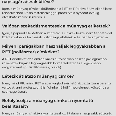
napsugárzásnak kitéve?
Igen, a műanyag címkék (különösen a PET és PP) kiváló UV-ellenállással
rendelkeznek. Resin festékszalaggal párosítva a nyomat évekig
olvasható marad kültéren is.
Valóban szakadásmentesek a műanyag etikettek?
Igen, a papírral ellentétben a szintetikus címkék kézzel nem téphetők el.
Ezért kiválóan alkalmasak biztonsági jelölésekre és ipari környezetbe.
Milyen iparágakban használják leggyakrabban a
PET (poliészter) címkéket?
A PET címkéket az elektronikai és autóiparban használják leginkább,
mivel ezek bírják a legmagasabb hőmérsékletet és a legerősebb
vegyszereket (pl. tisztítószerek, olajok).
Létezik átlátszó műanyag címke?
Igen, mind PP, mind PET alapanyagból elérhető víztiszta (transparent)
változat, ami professzionális, "címke nélküli" megjelenést kölcsönöz a
csomagolásnak.
Befolyásolja a műanyag címke a nyomtató
beállításait?
Igen, a műanyag címkék nyomtatásához általában magasabb sötétségi