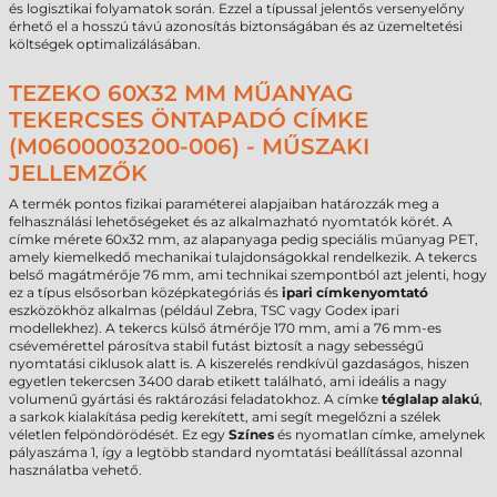
és logisztikai folyamatok során. Ezzel a típussal jelentős versenyelőny
érhető el a hosszú távú azonosítás biztonságában és az üzemeltetési
költségek optimalizálásában.
TEZEKO 60X32 MM MŰANYAG
TEKERCSES ÖNTAPADÓ CÍMKE
(M0600003200-006) - MŰSZAKI
JELLEMZŐK
A termék pontos fizikai paraméterei alapjaiban határozzák meg a
felhasználási lehetőségeket és az alkalmazható nyomtatók körét. A
címke mérete 60x32 mm, az alapanyaga pedig speciális műanyag PET,
amely kiemelkedő mechanikai tulajdonságokkal rendelkezik. A tekercs
belső magátmérője 76 mm, ami technikai szempontból azt jelenti, hogy
ez a típus elsősorban középkategóriás és
ipari címkenyomtató
eszközökhöz alkalmas (például Zebra, TSC vagy Godex ipari
modellekhez). A tekercs külső átmérője 170 mm, ami a 76 mm-es
csévemérettel párosítva stabil futást biztosít a nagy sebességű
nyomtatási ciklusok alatt is. A kiszerelés rendkívül gazdaságos, hiszen
egyetlen tekercsen 3400 darab etikett található, ami ideális a nagy
volumenű gyártási és raktározási feladatokhoz. A címke
téglalap alakú
,
a sarkok kialakítása pedig kerekített, ami segít megelőzni a szélek
véletlen felpöndörödését. Ez egy
Színes
és nyomatlan címke, amelynek
pályaszáma 1, így a legtöbb standard nyomtatási beállítással azonnal
használatba vehető.