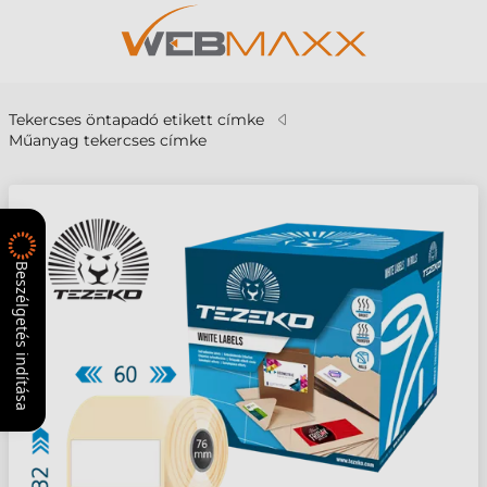
Tekercses öntapadó etikett címke
Műanyag tekercses címke
Beszélgetés indítása