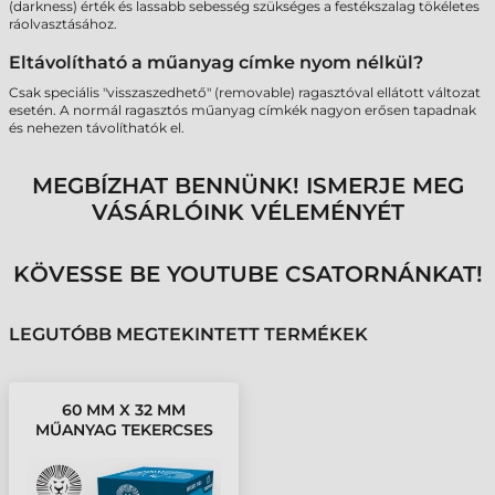
(darkness) érték és lassabb sebesség szükséges a festékszalag tökéletes
ráolvasztásához.
Eltávolítható a műanyag címke nyom nélkül?
Csak speciális "visszaszedhető" (removable) ragasztóval ellátott változat
esetén. A normál ragasztós műanyag címkék nagyon erősen tapadnak
és nehezen távolíthatók el.
MEGBÍZHAT BENNÜNK! ISMERJE MEG
VÁSÁRLÓINK VÉLEMÉNYÉT
KÖVESSE BE YOUTUBE CSATORNÁNKAT!
LEGUTÓBB MEGTEKINTETT TERMÉKEK
60 MM X 32 MM
MŰANYAG TEKERCSES
ETIKETT CÍMKE SZÍNES (
3400 CÍMKE/TEKERCS )