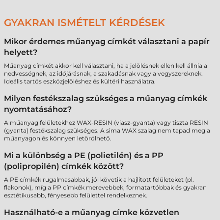
GYAKRAN ISMÉTELT KÉRDÉSEK
Mikor érdemes műanyag címkét választani a papír
helyett?
Műanyag címkét akkor kell választani, ha a jelölésnek ellen kell állnia a
nedvességnek, az időjárásnak, a szakadásnak vagy a vegyszereknek.
Ideális tartós eszközjelöléshez és kültéri használatra.
Milyen festékszalag szükséges a műanyag címkék
nyomtatásához?
A műanyag felületekhez WAX-RESIN (viasz-gyanta) vagy tiszta RESIN
(gyanta) festékszalag szükséges. A sima WAX szalag nem tapad meg a
műanyagon és könnyen letörölhető.
Mi a különbség a PE (polietilén) és a PP
(polipropilén) címkék között?
A PE címkék rugalmasabbak, jól követik a hajlított felületeket (pl.
flakonok), míg a PP címkék merevebbek, formatartóbbak és gyakran
esztétikusabb, fényesebb felülettel rendelkeznek.
Használható-e a műanyag címke közvetlen