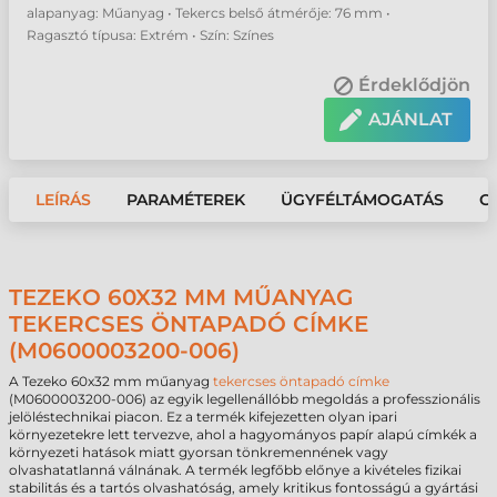
alapanyag: Műanyag • Tekercs belső átmérője: 76 mm •
Ragasztó típusa: Extrém • Szín: Színes
Érdeklődjön
AJÁNLAT
LEÍRÁS
PARAMÉTEREK
ÜGYFÉLTÁMOGATÁS
G
TEZEKO 60X32 MM MŰANYAG
TEKERCSES ÖNTAPADÓ CÍMKE
(M0600003200-006)
A Tezeko 60x32 mm műanyag
tekercses öntapadó címke
(M0600003200-006) az egyik legellenállóbb megoldás a professzionális
jelöléstechnikai piacon. Ez a termék kifejezetten olyan ipari
környezetekre lett tervezve, ahol a hagyományos papír alapú címkék a
környezeti hatások miatt gyorsan tönkremennének vagy
olvashatatlanná válnának. A termék legfőbb előnye a kivételes fizikai
stabilitás és a tartós olvashatóság, amely kritikus fontosságú a gyártási