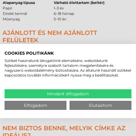
Alapanyag típusa
Várható élettartam (beltér)
Papír
1–3 év
Direkt termál
6–18 hónap
Műanyag
5–10 év
AJÁNLOTT ÉS NEM AJÁNLOTT
FELÜLETEK
A ragasztó és az alapanyag tulajdonságai alapján az alábbi összefoglaló
COOKIES POLITIKÁNK
segít a beszerzési döntés meghozatalában és a műszaki megfelelőség
ellenőrzésében.
Sütiket használunk látogatóink elemzésére, weboldalunk
fejlesztésére, személyre szabott tartalom megjelenítésére és
Ajánlott
Feltételes
Nem ajánlott
nagyszerű weboldalélmény biztosítására. Az általunk használt sütikkel
Alacsony felületi energiájú
Enyhén érdes
kapcsolatos további információkért nyissa meg a beállításokat.
Jeges, deres felületek
műanyag (PE, PP)
műanyag felületek
Enyhén olajos ipari
Porózus karton és
Fém és festett fém felületek
felületek
papír
Mindent elfogadom
Strukturált
Hidegraktári környezet (-80
műanyag
Szilikonos bevonatok
°C-ig)
burkolatok
Elfogadom
Elutasítom
Erősen szennyezett,
Sima üveg és kerámia
Porszórt felületek
poros felületek
NEM BIZTOS BENNE, MELYIK CÍMKE AZ
IDEÁLIS?