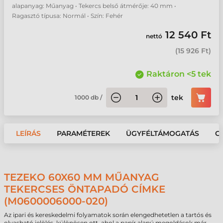
alapanyag: Műanyag • Tekercs belső átmérője: 40 mm •
Ragasztó típusa: Normál • Szín: Fehér
12 540 Ft
nettó
(
15 926 Ft
)
Raktáron <5 tek
tek
1000
db
/
LEÍRÁS
PARAMÉTEREK
ÜGYFÉLTÁMOGATÁS
G
TEZEKO 60X60 MM MŰANYAG
TEKERCSES ÖNTAPADÓ CÍMKE
(M0600006000-020)
Az ipari és kereskedelmi folyamatok során elengedhetetlen a tartós és
olvasható jelölés, különösen ott, ahol a papír alapú megoldások már