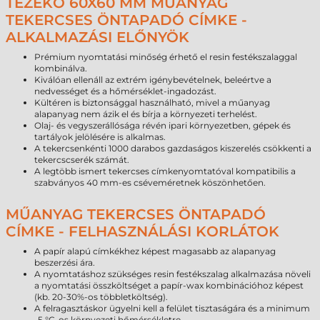
TEZEKO 60X60 MM MŰANYAG
TEKERCSES ÖNTAPADÓ CÍMKE -
ALKALMAZÁSI ELŐNYÖK
Prémium nyomtatási minőség érhető el resin festékszalaggal
kombinálva.
Kiválóan ellenáll az extrém igénybevételnek, beleértve a
nedvességet és a hőmérséklet-ingadozást.
Kültéren is biztonsággal használható, mivel a műanyag
alapanyag nem ázik el és bírja a környezeti terhelést.
Olaj- és vegyszerállósága révén ipari környezetben, gépek és
tartályok jelölésére is alkalmas.
A tekercsenkénti 1000 darabos gazdaságos kiszerelés csökkenti a
tekercscserék számát.
A legtöbb ismert tekercses címkenyomtatóval kompatibilis a
szabványos 40 mm-es cséveméretnek köszönhetően.
MŰANYAG TEKERCSES ÖNTAPADÓ
CÍMKE - FELHASZNÁLÁSI KORLÁTOK
A papír alapú címkékhez képest magasabb az alapanyag
beszerzési ára.
A nyomtatáshoz szükséges resin festékszalag alkalmazása növeli
a nyomtatási összköltséget a papír-wax kombinációhoz képest
(kb. 20-30%-os többletköltség).
A felragasztáskor ügyelni kell a felület tisztaságára és a minimum
-5 °C-os környezeti hőmérsékletre.