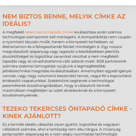
Üveg és kerámia
felületek
olajos felület
NEM BIZTOS BENNE, MELYIK CÍMKE AZ
IDEÁLIS?
A megfelelő
tekercses öntapadó címke
kiválasztása során számos
technológiai szempontot kell mérlegelni. A kompatibilitás nem csupán
a nyomtató típusán múlik, hanem a környezeti terhelésen, az
élettartamon és a felragasztandó felület minőségén is. Egy rosszul
megválasztott alapanyag vagy ragasztó a későbbiekben jelentős
pluszköltséget és logisztikai zavarokat okozhat a nem megfelelő
tapadás vagy az olvashatatlanná váló adatok miatt. B2B partnereink
számára szakmai támogatást nyújtunk a legmegfelelőbb
jelöléstechnikai megoldás kiválasztásában. Amennyiben egyedi igényei
vannak, vagy nagy volumenű beszerzést tervez, vegye fel a kapcsolatot
értékesítő csapatunkkal. Szakértőink segítenek a technológiai
paraméterek összehangolásában, hogy a választott termék
maximálisan megfeleljen az üzleti elvárásoknak és a környezeti
követelményeknek.
TEZEKO TEKERCSES ÖNTAPADÓ CÍMKE -
KINEK AJÁNLOTT?
Ez a termék ideális választás olyan gyártó, logisztikai és vegyipari
vállalatok számára, ahol a tartósság nem alku tárgya. A műanyag
polipropilén alapanyag és a resin alapú nyomtatási technológia