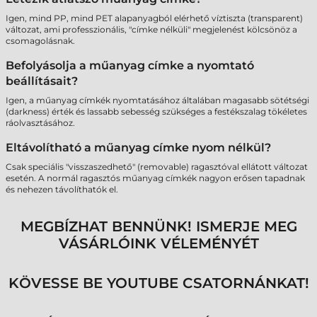
Igen, mind PP, mind PET alapanyagból elérhető víztiszta (transparent)
változat, ami professzionális, "címke nélküli" megjelenést kölcsönöz a
csomagolásnak.
Befolyásolja a műanyag címke a nyomtató
beállításait?
Igen, a műanyag címkék nyomtatásához általában magasabb sötétségi
(darkness) érték és lassabb sebesség szükséges a festékszalag tökéletes
ráolvasztásához.
Eltávolítható a műanyag címke nyom nélkül?
Csak speciális "visszaszedhető" (removable) ragasztóval ellátott változat
esetén. A normál ragasztós műanyag címkék nagyon erősen tapadnak
és nehezen távolíthatók el.
MEGBÍZHAT BENNÜNK! ISMERJE MEG
VÁSÁRLÓINK VÉLEMÉNYÉT
KÖVESSE BE YOUTUBE CSATORNÁNKAT!