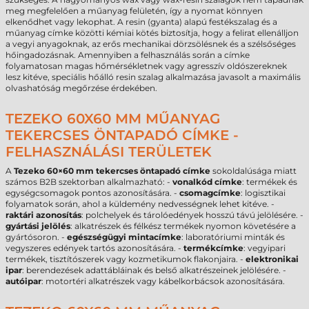
meg megfelelően a műanyag felületén, így a nyomat könnyen
elkenődhet vagy lekophat. A resin (gyanta) alapú festékszalag és a
műanyag címke közötti kémiai kötés biztosítja, hogy a felirat ellenálljon
a vegyi anyagoknak, az erős mechanikai dörzsölésnek és a szélsőséges
hőingadozásnak. Amennyiben a felhasználás során a címke
folyamatosan magas hőmérsékletnek vagy agresszív oldószereknek
lesz kitéve, speciális hőálló resin szalag alkalmazása javasolt a maximális
olvashatóság megőrzése érdekében.
TEZEKO 60X60 MM MŰANYAG
TEKERCSES ÖNTAPADÓ CÍMKE -
FELHASZNÁLÁSI TERÜLETEK
A
Tezeko 60×60 mm tekercses öntapadó címke
sokoldalúsága miatt
számos B2B szektorban alkalmazható: -
vonalkód címke
: termékek és
egységcsomagok pontos azonosítására. -
csomagcímke
: logisztikai
folyamatok során, ahol a küldemény nedvességnek lehet kitéve. -
raktári azonosítás
: polchelyek és tárolóedények hosszú távú jelölésére. -
gyártási jelölés
: alkatrészek és félkész termékek nyomon követésére a
gyártósoron. -
egészségügyi mintacímke
: laboratóriumi minták és
vegyszeres edények tartós azonosítására. -
termékcímke
: vegyipari
termékek, tisztítószerek vagy kozmetikumok flakonjaira. -
elektronikai
ipar
: berendezések adattábláinak és belső alkatrészeinek jelölésére. -
autóipar
: motortéri alkatrészek vagy kábelkorbácsok azonosítására.