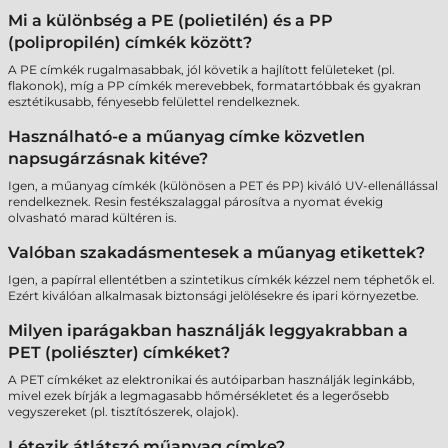
Mi a különbség a PE (polietilén) és a PP
(polipropilén) címkék között?
A PE címkék rugalmasabbak, jól követik a hajlított felületeket (pl.
flakonok), míg a PP címkék merevebbek, formatartóbbak és gyakran
esztétikusabb, fényesebb felülettel rendelkeznek.
Használható-e a műanyag címke közvetlen
napsugárzásnak kitéve?
Igen, a műanyag címkék (különösen a PET és PP) kiváló UV-ellenállással
rendelkeznek. Resin festékszalaggal párosítva a nyomat évekig
olvasható marad kültéren is.
Valóban szakadásmentesek a műanyag etikettek?
Igen, a papírral ellentétben a szintetikus címkék kézzel nem téphetők el.
Ezért kiválóan alkalmasak biztonsági jelölésekre és ipari környezetbe.
Milyen iparágakban használják leggyakrabban a
PET (poliészter) címkéket?
A PET címkéket az elektronikai és autóiparban használják leginkább,
mivel ezek bírják a legmagasabb hőmérsékletet és a legerősebb
vegyszereket (pl. tisztítószerek, olajok).
Létezik átlátszó műanyag címke?