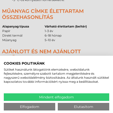
MŰANYAG CÍMKE ÉLETTARTAM
ÖSSZEHASONLÍTÁS
Alapanyag típusa
Várható élettartam (beltér)
Papír
1–3 év
Direkt termál
6–18 hónap
Műanyag
5–10 év
AJÁNLOTT ÉS NEM AJÁNLOTT
FELÜLETEK
COOKIES POLITIKÁNK
A következő táblázat segít a beszerzési döntés meghozatalában,
figyelembe véve a ragasztó és az alapanyag fizikai határait különböző
Sütiket használunk látogatóink elemzésére, weboldalunk
felületeken.
fejlesztésére, személyre szabott tartalom megjelenítésére és
nagyszerű weboldalélmény biztosítására. Az általunk használt sütikkel
Ajánlott
Feltételes
Nem ajánlott
kapcsolatos további információkért nyissa meg a beállításokat.
Alacsony felületi energiájú
Enyhén érdes
Jeges, deres felület
műanyag (PE, PP)
műanyag
Strukturált
Fém felületek
Porózus karton
Mindent elfogadom
műanyag
Enyhén poros
Festett fémfelületek
Szilikonos bevonat
Elfogadom
Elutasítom
felület
Porszórt
Erősen szennyezett,