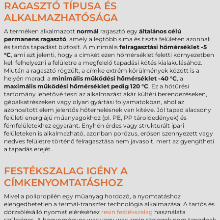
RAGASZTÓ TÍPUSA ÉS
ALKALMAZHATÓSÁGA
A terméken alkalmazott
normál
ragasztó egy
általános célú
permanens ragasztó
, amely a legtöbb sima és tiszta felületen azonnali
és tartós tapadást biztosít. A minimális
felragasztási hőmérséklet -5
°C
, ami azt jelenti, hogy a címkét ezen hőmérséklet feletti környezetben
kell felhelyezni a felületre a megfelelő tapadási kötés kialakulásához.
Miután a ragasztó rögzült, a címke extrém körülmények között is a
helyén marad: a
minimális működési hőmérséklet -40 °C
, a
maximális működési hőmérséklet pedig 120 °C
. Ez a hőtűrési
tartomány lehetővé teszi az alkalmazást akár kültéri berendezéseken,
gépalkatrészeken vagy olyan gyártási folyamatokban, ahol az
azonosított elem jelentős hőterhelésnek van kitéve. Jól tapad alacsony
felületi energiájú műanyagokhoz (pl. PE, PP tárolóedények) és
fémfelületekhez egyaránt. Enyhén érdes vagy strukturált ipari
felületeken is alkalmazható, azonban porózus, erősen szennyezett vagy
nedves felületre történő felragasztása nem javasolt, mert az gyengítheti
a tapadás erejét.
FESTÉKSZALAG IGÉNY A
CÍMKENYOMTATÁSHOZ
Mivel a polipropilén egy műanyag hordozó, a nyomtatáshoz
elengedhetetlen a termál-transzfer technológia alkalmazása. A tartós és
dörzsölésálló nyomat eléréséhez
resin festékszalag
használata
szükséges. A hagyományos wax vagy wax-resin szalagok nem tapadnak