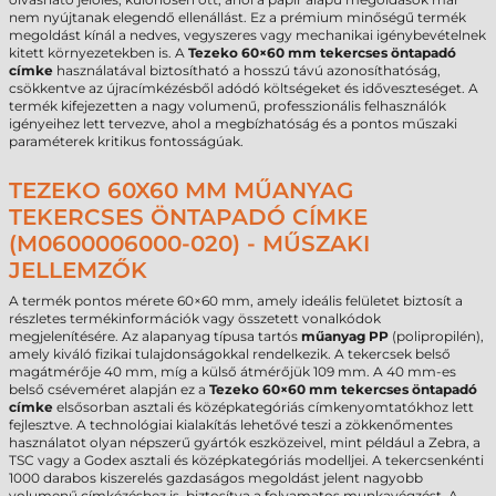
nem nyújtanak elegendő ellenállást. Ez a prémium minőségű termék
megoldást kínál a nedves, vegyszeres vagy mechanikai igénybevételnek
kitett környezetekben is. A
Tezeko 60×60 mm tekercses öntapadó
címke
használatával biztosítható a hosszú távú azonosíthatóság,
csökkentve az újracímkézésből adódó költségeket és időveszteséget. A
termék kifejezetten a nagy volumenű, professzionális felhasználók
igényeihez lett tervezve, ahol a megbízhatóság és a pontos műszaki
paraméterek kritikus fontosságúak.
TEZEKO 60X60 MM MŰANYAG
TEKERCSES ÖNTAPADÓ CÍMKE
(M0600006000-020) - MŰSZAKI
JELLEMZŐK
A termék pontos mérete 60×60 mm, amely ideális felületet biztosít a
részletes termékinformációk vagy összetett vonalkódok
megjelenítésére. Az alapanyag típusa tartós
műanyag PP
(polipropilén),
amely kiváló fizikai tulajdonságokkal rendelkezik. A tekercsek belső
magátmérője 40 mm, míg a külső átmérőjük 109 mm. A 40 mm-es
belső cséveméret alapján ez a
Tezeko 60×60 mm tekercses öntapadó
címke
elsősorban asztali és középkategóriás címkenyomtatókhoz lett
fejlesztve. A technológiai kialakítás lehetővé teszi a zökkenőmentes
használatot olyan népszerű gyártók eszközeivel, mint például a Zebra, a
TSC vagy a Godex asztali és középkategóriás modelljei. A tekercsenkénti
1000 darabos kiszerelés gazdaságos megoldást jelent nagyobb
volumenű címkézéshez is, biztosítva a folyamatos munkavégzést. A