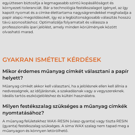
együttesen biztosítja a legmagasabb szintű kopásállóságot és
környezeti toleranciát. Bár a technológia festékszalagot igényel, az így
kapott nyomat és a címke élettartama nagyságrendekkel meghaladja a
papír alapú megoldásokét, így ez a legbiztonságosabb választás hosszú
távú azonosításhoz. Optimalizálja folyamatait és válassza a
professzionális ipari jelölést, amely minden körülmények között
olvasható marad.
GYAKRAN ISMÉTELT KÉRDÉSEK
Mikor érdemes műanyag címkét választani a papír
helyett?
Műanyag címkét akkor kell választani, ha a jelölésnek ellen kell állnia a
nedvességnek, az időjárásnak, a szakadásnak vagy a vegyszereknek.
Ideális tartós eszközjelöléshez és kültéri használatra.
Milyen festékszalag szükséges a műanyag címkék
nyomtatásához?
A műanyag felületekhez WAX-RESIN (viasz-gyanta) vagy tiszta RESIN
(gyanta) festékszalag szükséges. A sima WAX szalag nem tapad meg a
műanyagon és könnyen letörölhető.