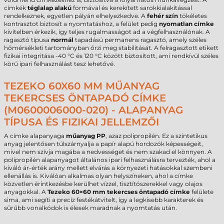
címkék
téglalap alakú
formával és kerekített sarokkialakítással
rendelkeznek, egyetlen pályán elhelyezkedve. A
fehér
szín
tökéletes
kontrasztot biztosít a nyomtatáshoz, a felület pedig
nyomatlan címke
kivitelben érkezik, így teljes rugalmasságot ad a végfelhasználónak. A
ragasztó típusa
normál
tapadású permanens ragasztó, amely széles
hőmérsékleti tartományban őrzi meg stabilitását. A felragasztott etikett
fizikai integritása -40 °C és 120 °C között biztosított, ami rendkívül széles
körű ipari felhasználást tesz lehetővé.
TEZEKO 60X60 MM MŰANYAG
TEKERCSES ÖNTAPADÓ CÍMKE
(M0600006000-020) - ALAPANYAG
TÍPUSA ÉS FIZIKAI JELLEMZŐI
A címke alapanyaga
műanyag PP
, azaz polipropilén. Ez a szintetikus
anyag jelentősen túlszárnyalja a papír alapú hordozók képességeit,
mivel nem szívja magába a nedvességet és nem szakad el könnyen. A
polipropilén alapanyagot általános ipari felhasználásra tervezték, ahol a
kiváló ár-érték arány mellett elvárás a környezeti hatásokkal szembeni
ellenállás is. Kiválóan alkalmas olyan helyszíneken, ahol a címke
közvetlen érintkezésbe kerülhet vízzel, tisztítószerekkel vagy olajos
anyagokkal. A
Tezeko 60×60 mm tekercses öntapadó címke
felülete
sima, ami segíti a precíz festékátvitelt, így a legkisebb karakterek és
sűrűbb vonalkódok is élesek maradnak a nyomtatás után.