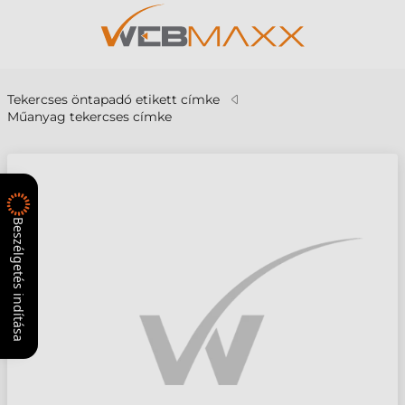
Tekercses öntapadó etikett címke
Műanyag tekercses címke
Beszélgetés indítása