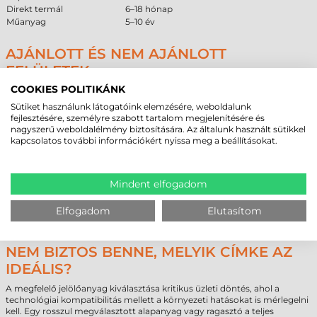
Direkt termál
6–18 hónap
Műanyag
5–10 év
AJÁNLOTT ÉS NEM AJÁNLOTT
FELÜLETEK
COOKIES POLITIKÁNK
A megfelelő tapadás elérése érdekében javasoljuk az alábbi felületi
útmutató figyelembevételét a beszerzési döntés előtt.
Sütiket használunk látogatóink elemzésére, weboldalunk
fejlesztésére, személyre szabott tartalom megjelenítésére és
Ajánlott
Feltételes
Nem ajánlott
nagyszerű weboldalélmény biztosítására. Az általunk használt sütikkel
Alacsony felületi
kapcsolatos további információkért nyissa meg a beállításokat.
Enyhén érdes
energiájú műanyag
Jeges, deres felületek
műanyag felületek
(PE, PP)
Fém és festett
Tiszta, strukturált
Porózus karton vagy papír
Mindent elfogadom
fémfelületek
műanyagok
Enyhén poros
Szilikonos bevonatok és
Üveg és polírozott
környezet (tisztítás
erősen szennyezett
Elfogadom
Elutasítom
felületek
után)
felületek
NEM BIZTOS BENNE, MELYIK CÍMKE AZ
IDEÁLIS?
A megfelelő jelölőanyag kiválasztása kritikus üzleti döntés, ahol a
technológiai kompatibilitás mellett a környezeti hatásokat is mérlegelni
kell. Egy rosszul megválasztott alapanyag vagy ragasztó a teljes