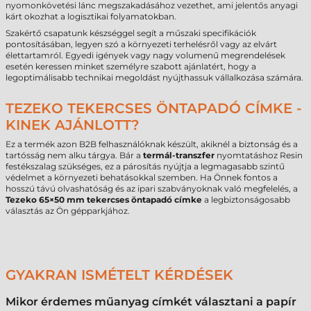
nyomonkövetési lánc megszakadásához vezethet, ami jelentős anyagi
kárt okozhat a logisztikai folyamatokban.
Szakértő csapatunk készséggel segít a műszaki specifikációk
pontosításában, legyen szó a környezeti terhelésről vagy az elvárt
élettartamról. Egyedi igények vagy nagy volumenű megrendelések
esetén keressen minket személyre szabott ajánlatért, hogy a
legoptimálisabb technikai megoldást nyújthassuk vállalkozása számára.
TEZEKO TEKERCSES ÖNTAPADÓ CÍMKE -
KINEK AJÁNLOTT?
Ez a termék azon B2B felhasználóknak készült, akiknél a biztonság és a
tartósság nem alku tárgya. Bár a
termál-transzfer
nyomtatáshoz Resin
festékszalag szükséges, ez a párosítás nyújtja a legmagasabb szintű
védelmet a környezeti behatásokkal szemben. Ha Önnek fontos a
hosszú távú olvashatóság és az ipari szabványoknak való megfelelés, a
Tezeko 65×50 mm tekercses öntapadó címke
a legbiztonságosabb
választás az Ön gépparkjához.
GYAKRAN ISMÉTELT KÉRDÉSEK
Mikor érdemes műanyag címkét választani a papír