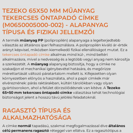
TEZEKO 65X50 MM MŰANYAG
TEKERCSES ÖNTAPADÓ CÍMKE
(M0650005000-002) - ALAPANYAG
TÍPUSA ÉS FIZIKAI JELLEMZŐI
A termék
műanyag PP
(polipropilén) alapanyaga a legelterjedtebb
választás az általános ipari felhasználásra. A polipropilén kiváló ár-érték
arányt képvisel, miközben kiemelkedő fizikai ellenállóságot mutat. Ez a
tekercses öntapadó címke
alkalmas mind kül-, mind beltéri
alkalmazásra, mivel a nedvesség és a legtöbb vegyi anyag nem károsítja
a szerkezetét. A
műanyag
alapanyag biztosítja, hogy a címke ne
szakadjon el mechanikai igénybevétel hatására, és megőrizze
mérettartását változó páratartalom mellett is. Kifejezetten olyan
környezetben előnyös a használata, ahol a papír címkék már
elvéreznének: párás raktárakban, kültéri tárolókban vagy olyan
gyártósorokon, ahol a felület dörzsölődésnek van kitéve. A
Tezeko
65×50 mm tekercses öntapadó címke
választása tehát technológiai
biztonságot jelent a hosszú távú jelölési feladatoknál.
RAGASZTÓ TÍPUSA ÉS
ALKALMAZHATÓSÁGA
A címke
normál
tapadású, szakmai megfogalmazással élve
általános
célú permanens ragasztó
réteggel van ellátva. Ez a ragasztótípus a