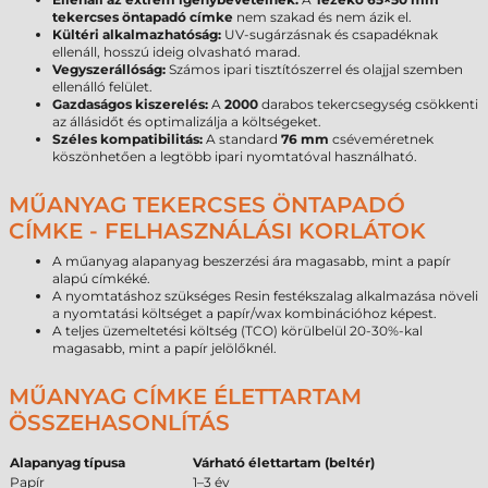
tekercses öntapadó címke
nem szakad és nem ázik el.
Kültéri alkalmazhatóság:
UV-sugárzásnak és csapadéknak
ellenáll, hosszú ideig olvasható marad.
Vegyszerállóság:
Számos ipari tisztítószerrel és olajjal szemben
ellenálló felület.
Gazdaságos kiszerelés:
A
2000
darabos tekercsegység csökkenti
az állásidőt és optimalizálja a költségeket.
Széles kompatibilitás:
A standard
76 mm
cséveméretnek
köszönhetően a legtöbb ipari nyomtatóval használható.
MŰANYAG TEKERCSES ÖNTAPADÓ
CÍMKE - FELHASZNÁLÁSI KORLÁTOK
A műanyag alapanyag beszerzési ára magasabb, mint a papír
alapú címkéké.
A nyomtatáshoz szükséges Resin festékszalag alkalmazása növeli
a nyomtatási költséget a papír/wax kombinációhoz képest.
A teljes üzemeltetési költség (TCO) körülbelül 20-30%-kal
magasabb, mint a papír jelölőknél.
MŰANYAG CÍMKE ÉLETTARTAM
ÖSSZEHASONLÍTÁS
Alapanyag típusa
Várható élettartam (beltér)
Papír
1–3 év