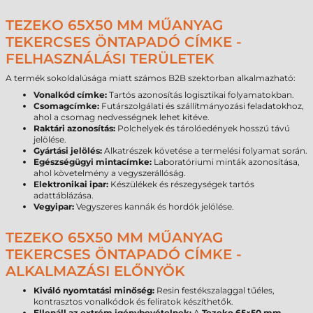
TEZEKO 65X50 MM MŰANYAG
TEKERCSES ÖNTAPADÓ CÍMKE -
FELHASZNÁLÁSI TERÜLETEK
A termék sokoldalúsága miatt számos B2B szektorban alkalmazható:
Vonalkód címke:
Tartós azonosítás logisztikai folyamatokban.
Csomagcímke:
Futárszolgálati és szállítmányozási feladatokhoz,
ahol a csomag nedvességnek lehet kitéve.
Raktári azonosítás:
Polchelyek és tárolóedények hosszú távú
jelölése.
Gyártási jelölés:
Alkatrészek követése a termelési folyamat során.
Egészségügyi mintacímke:
Laboratóriumi minták azonosítása,
ahol követelmény a vegyszerállóság.
Elektronikai ipar:
Készülékek és részegységek tartós
adattáblázása.
Vegyipar:
Vegyszeres kannák és hordók jelölése.
TEZEKO 65X50 MM MŰANYAG
TEKERCSES ÖNTAPADÓ CÍMKE -
ALKALMAZÁSI ELŐNYÖK
Kiváló nyomtatási minőség:
Resin festékszalaggal tűéles,
kontrasztos vonalkódok és feliratok készíthetők.
Ellenáll az extrém igénybevételnek:
A
Tezeko 65×50 mm