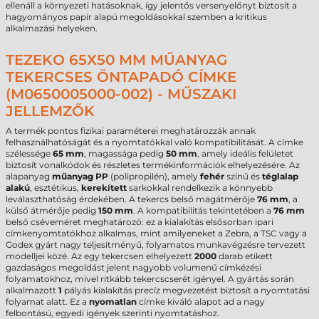
ellenáll a környezeti hatásoknak, így jelentős versenyelőnyt biztosít a
hagyományos papír alapú megoldásokkal szemben a kritikus
alkalmazási helyeken.
TEZEKO 65X50 MM MŰANYAG
TEKERCSES ÖNTAPADÓ CÍMKE
(M0650005000-002) - MŰSZAKI
JELLEMZŐK
A termék pontos fizikai paraméterei meghatározzák annak
felhasználhatóságát és a nyomtatókkal való kompatibilitását. A címke
szélessége
65 mm
, magassága pedig
50 mm
, amely ideális felületet
biztosít vonalkódok és részletes termékinformációk elhelyezésére. Az
alapanyag
műanyag PP
(polipropilén), amely
fehér
színű és
téglalap
alakú
, esztétikus,
kerekített
sarkokkal rendelkezik a könnyebb
leválaszthatóság érdekében. A tekercs belső magátmérője
76 mm
, a
külső átmérője pedig
150 mm
. A kompatibilitás tekintetében a
76 mm
belső cséveméret meghatározó: ez a kialakítás elsősorban ipari
címkenyomtatókhoz alkalmas, mint amilyeneket a Zebra, a TSC vagy a
Godex gyárt nagy teljesítményű, folyamatos munkavégzésre tervezett
modelljei közé. Az egy tekercsen elhelyezett
2000
darab etikett
gazdaságos megoldást jelent nagyobb volumenű címkézési
folyamatokhoz, mivel ritkább tekercscserét igényel. A gyártás során
alkalmazott
1
pályás kialakítás precíz megvezetést biztosít a nyomtatási
folyamat alatt. Ez a
nyomatlan
címke kiváló alapot ad a nagy
felbontású, egyedi igények szerinti nyomtatáshoz.