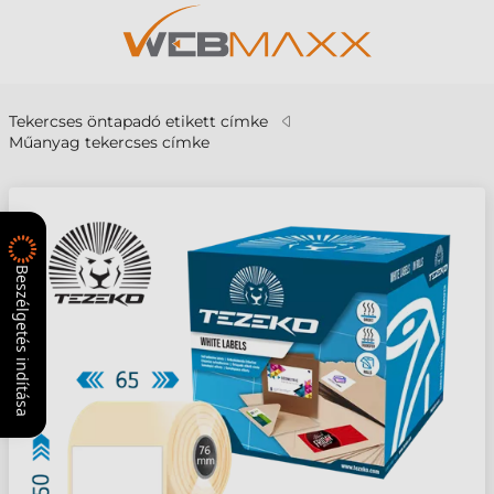
Tekercses öntapadó etikett címke
Műanyag tekercses címke
Beszélgetés indítása