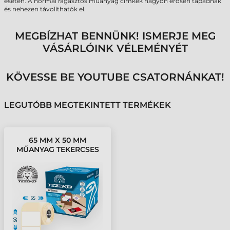
esetén. A normál ragasztós műanyag címkék nagyon erősen tapadnak
és nehezen távolíthatók el.
MEGBÍZHAT BENNÜNK! ISMERJE MEG
VÁSÁRLÓINK VÉLEMÉNYÉT
KÖVESSE BE YOUTUBE CSATORNÁNKAT!
LEGUTÓBB MEGTEKINTETT TERMÉKEK
65 MM X 50 MM
MŰANYAG TEKERCSES
ETIKETT CÍMKE FEHÉR (
2000 CÍMKE/TEKERCS )