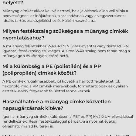
helyett?
Műanyag címkét akkor kell választani, ha a jelölésnek ellen kell állnia a
nedvességnek, az időjárásnak, a szakadásnak vagy a vegyszereknek.
Ideális tartós eszközjelöléshez és kültéri használatra.
Milyen festékszalag szükséges a műanyag címkék
nyomtatásához?
A műanyag felületekhez WAX-RESIN (viasz-gyanta) vagy tiszta RESIN
(gyanta) festékszalag szükséges. A sima WAX szalag nem tapad meg a
műanyagon és könnyen letörölhető.
Mi a különbség a PE (polietilén) és a PP
(polipropilén) címkék között?
A PE címkék rugalmasabbak, jól követik a hajlított felületeket (pl.
flakonok), míg a PP címkék merevebbek, formatartóbbak és gyakran
esztétikusabb, fényesebb felülettel rendelkeznek.
Használható-e a műanyag címke közvetlen
napsugárzásnak kitéve?
Igen, a műanyag címkék (különösen a PET és PP) kiváló UV-ellenállással
rendelkeznek. Resin festékszalaggal párosítva a nyomat évekig
olvasható marad kültéren is.