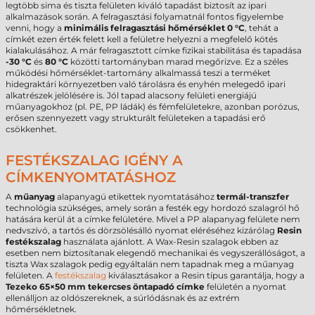
legtöbb sima és tiszta felületen kiváló tapadást biztosít az ipari
alkalmazások során. A felragasztási folyamatnál fontos figyelembe
venni, hogy a
minimális felragasztási hőmérséklet 0 °C
, tehát a
címkét ezen érték felett kell a felületre helyezni a megfelelő kötés
kialakulásához. A már felragasztott címke fizikai stabilitása és tapadása
-30 °C
és
80 °C
közötti tartományban marad megőrizve. Ez a széles
működési hőmérséklet-tartomány alkalmassá teszi a terméket
hidegraktári környezetben való tárolásra és enyhén melegedő ipari
alkatrészek jelölésére is. Jól tapad alacsony felületi energiájú
műanyagokhoz (pl. PE, PP ládák) és fémfelületekre, azonban porózus,
erősen szennyezett vagy strukturált felületeken a tapadási erő
csökkenhet.
FESTÉKSZALAG IGÉNY A
CÍMKENYOMTATÁSHOZ
A
műanyag
alapanyagú etikettek nyomtatásához
termál-transzfer
technológia szükséges, amely során a festék egy hordozó szalagról hő
hatására kerül át a címke felületére. Mivel a PP alapanyag felülete nem
nedvszívó, a tartós és dörzsölésálló nyomat eléréséhez kizárólag
Resin
festékszalag
használata ajánlott. A Wax-Resin szalagok ebben az
esetben nem biztosítanak elegendő mechanikai és vegyszerállóságot, a
tiszta Wax szalagok pedig egyáltalán nem tapadnak meg a műanyag
felületen. A
festékszalag
kiválasztásakor a Resin típus garantálja, hogy a
Tezeko 65×50 mm tekercses öntapadó címke
felületén a nyomat
ellenálljon az oldószereknek, a súrlódásnak és az extrém
hőmérsékletnek.