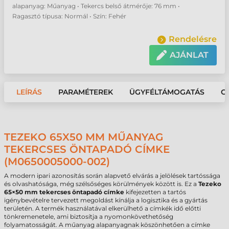
alapanyag: Műanyag • Tekercs belső átmérője: 76 mm •
Ragasztó típusa: Normál • Szín: Fehér
Rendelésre
AJÁNLAT
LEÍRÁS
PARAMÉTEREK
ÜGYFÉLTÁMOGATÁS
G
TEZEKO 65X50 MM MŰANYAG
TEKERCSES ÖNTAPADÓ CÍMKE
(M0650005000-002)
A modern ipari azonosítás során alapvető elvárás a jelölések tartóssága
és olvashatósága, még szélsőséges körülmények között is. Ez a
Tezeko
65×50 mm tekercses öntapadó címke
kifejezetten a tartós
igénybevételre tervezett megoldást kínálja a logisztika és a gyártás
területén. A termék használatával elkerülhető a címkék idő előtti
tönkremenetele, ami biztosítja a nyomonkövethetőség
folyamatosságát. A műanyag alapanyagnak köszönhetően a címke