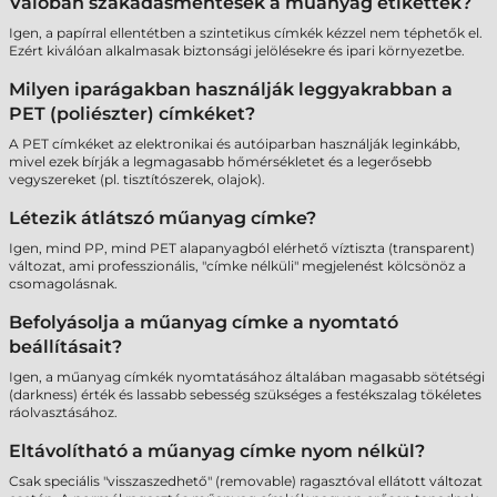
Valóban szakadásmentesek a műanyag etikettek?
Igen, a papírral ellentétben a szintetikus címkék kézzel nem téphetők el.
Ezért kiválóan alkalmasak biztonsági jelölésekre és ipari környezetbe.
Milyen iparágakban használják leggyakrabban a
PET (poliészter) címkéket?
A PET címkéket az elektronikai és autóiparban használják leginkább,
mivel ezek bírják a legmagasabb hőmérsékletet és a legerősebb
vegyszereket (pl. tisztítószerek, olajok).
Létezik átlátszó műanyag címke?
Igen, mind PP, mind PET alapanyagból elérhető víztiszta (transparent)
változat, ami professzionális, "címke nélküli" megjelenést kölcsönöz a
csomagolásnak.
Befolyásolja a műanyag címke a nyomtató
beállításait?
Igen, a műanyag címkék nyomtatásához általában magasabb sötétségi
(darkness) érték és lassabb sebesség szükséges a festékszalag tökéletes
ráolvasztásához.
Eltávolítható a műanyag címke nyom nélkül?
Csak speciális "visszaszedhető" (removable) ragasztóval ellátott változat