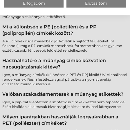
Elfogadom
Elutasítom
A műanyag felületekhez WAX-RESIN (viasz-gyanta) vagy tiszta RESIN
(gyanta) festékszalag szükséges. A sima WAX szalag nem tapad meg a
műanyagon és könnyen letörölhető.
Mi a különbség a PE (polietilén) és a PP
(polipropilén) címkék között?
A PE címkék rugalmasabbak, jól követik a hajlított felületeket (pl.
flakonok), míg a PP címkék merevebbek, formatartóbbak és gyakran
esztétikusabb, fényesebb felülettel rendelkeznek.
Használható-e a műanyag címke közvetlen
napsugárzásnak kitéve?
Igen, a műanyag címkék (különösen a PET és PP) kiváló UV-ellenállással
rendelkeznek. Resin festékszalaggal párosítva a nyomat évekig
olvasható marad kültéren is.
Valóban szakadásmentesek a műanyag etikettek?
Igen, a papírral ellentétben a szintetikus címkék kézzel nem téphetők el.
Ezért kiválóan alkalmasak biztonsági jelölésekre és ipari környezetbe.
Milyen iparágakban használják leggyakrabban a
PET (poliészter) címkéket?