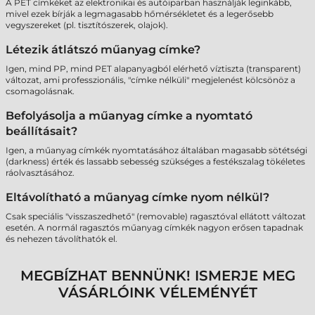
A PET címkéket az elektronikai és autóiparban használják leginkább,
mivel ezek bírják a legmagasabb hőmérsékletet és a legerősebb
vegyszereket (pl. tisztítószerek, olajok).
Létezik átlátszó műanyag címke?
Igen, mind PP, mind PET alapanyagból elérhető víztiszta (transparent)
változat, ami professzionális, "címke nélküli" megjelenést kölcsönöz a
csomagolásnak.
Befolyásolja a műanyag címke a nyomtató
beállításait?
Igen, a műanyag címkék nyomtatásához általában magasabb sötétségi
(darkness) érték és lassabb sebesség szükséges a festékszalag tökéletes
ráolvasztásához.
Eltávolítható a műanyag címke nyom nélkül?
Csak speciális "visszaszedhető" (removable) ragasztóval ellátott változat
esetén. A normál ragasztós műanyag címkék nagyon erősen tapadnak
és nehezen távolíthatók el.
MEGBÍZHAT BENNÜNK! ISMERJE MEG
VÁSÁRLÓINK VÉLEMÉNYÉT