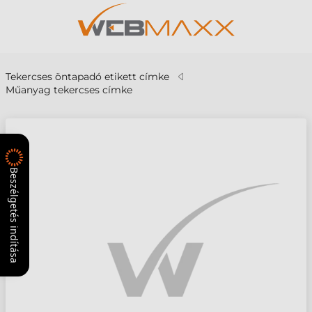
Tekercses öntapadó etikett címke
Műanyag tekercses címke
Beszélgetés indítása