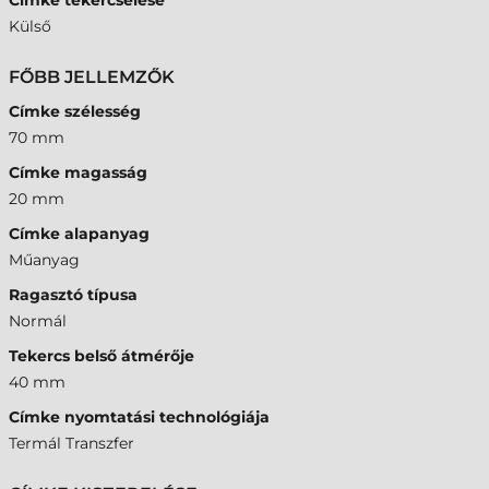
Címke tekercselése
Külső
FŐBB JELLEMZŐK
Címke szélesség
70 mm
Címke magasság
20 mm
Címke alapanyag
Műanyag
Ragasztó típusa
Normál
Tekercs belső átmérője
40 mm
Címke nyomtatási technológiája
Termál Transzfer