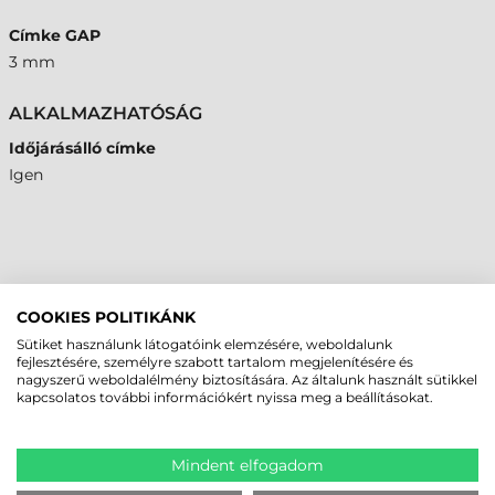
Címke GAP
3 mm
ALKALMAZHATÓSÁG
Időjárásálló címke
Igen
GYAKRAN ISMÉTELT KÉRDÉSEK
COOKIES POLITIKÁNK
Mikor érdemes műanyag címkét választani a papír
Sütiket használunk látogatóink elemzésére, weboldalunk
fejlesztésére, személyre szabott tartalom megjelenítésére és
helyett?
nagyszerű weboldalélmény biztosítására. Az általunk használt sütikkel
Műanyag címkét akkor kell választani, ha a jelölésnek ellen kell állnia a
kapcsolatos további információkért nyissa meg a beállításokat.
nedvességnek, az időjárásnak, a szakadásnak vagy a vegyszereknek.
Ideális tartós eszközjelöléshez és kültéri használatra.
Mindent elfogadom
Milyen festékszalag szükséges a műanyag címkék
nyomtatásához?