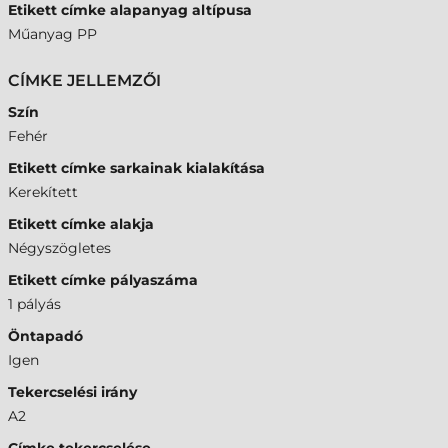
Etikett címke alapanyag altípusa
Műanyag PP
CÍMKE JELLEMZŐI
Szín
Fehér
Etikett címke sarkainak kialakítása
Kerekített
Etikett címke alakja
Négyszögletes
Etikett címke pályaszáma
1 pályás
Öntapadó
Igen
Tekercselési irány
A2