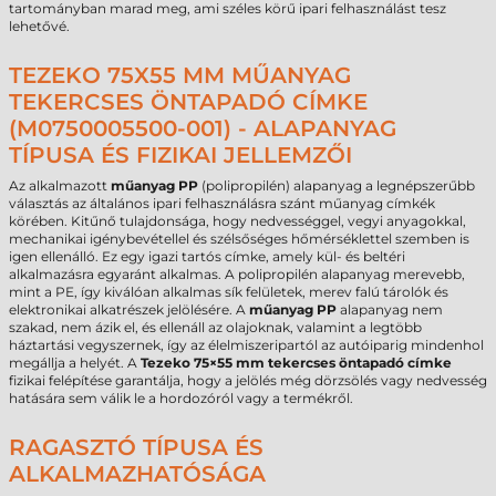
tartományban marad meg, ami széles körű ipari felhasználást tesz
lehetővé.
TEZEKO 75X55 MM MŰANYAG
TEKERCSES ÖNTAPADÓ CÍMKE
(M0750005500-001) - ALAPANYAG
TÍPUSA ÉS FIZIKAI JELLEMZŐI
Az alkalmazott
műanyag PP
(polipropilén) alapanyag a legnépszerűbb
választás az általános ipari felhasználásra szánt műanyag címkék
körében. Kitűnő tulajdonsága, hogy nedvességgel, vegyi anyagokkal,
mechanikai igénybevétellel és szélsőséges hőmérséklettel szemben is
igen ellenálló. Ez egy igazi tartós címke, amely kül- és beltéri
alkalmazásra egyaránt alkalmas. A polipropilén alapanyag merevebb,
mint a PE, így kiválóan alkalmas sík felületek, merev falú tárolók és
elektronikai alkatrészek jelölésére. A
műanyag PP
alapanyag nem
szakad, nem ázik el, és ellenáll az olajoknak, valamint a legtöbb
háztartási vegyszernek, így az élelmiszeripartól az autóiparig mindenhol
megállja a helyét. A
Tezeko 75×55 mm tekercses öntapadó címke
fizikai felépítése garantálja, hogy a jelölés még dörzsölés vagy nedvesség
hatására sem válik le a hordozóról vagy a termékről.
RAGASZTÓ TÍPUSA ÉS
ALKALMAZHATÓSÁGA