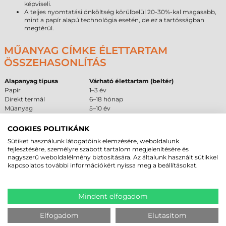
képviseli.
A teljes nyomtatási önköltség körülbelül 20-30%-kal magasabb,
mint a papír alapú technológia esetén, de ez a tartósságban
megtérül.
MŰANYAG CÍMKE ÉLETTARTAM
ÖSSZEHASONLÍTÁS
Alapanyag típusa
Várható élettartam (beltér)
Papír
1–3 év
Direkt termál
6–18 hónap
Műanyag
5–10 év
COOKIES POLITIKÁNK
AJÁNLOTT ÉS NEM AJÁNLOTT
Sütiket használunk látogatóink elemzésére, weboldalunk
FELÜLETEK
fejlesztésére, személyre szabott tartalom megjelenítésére és
nagyszerű weboldalélmény biztosítására. Az általunk használt sütikkel
A megfelelő tapadás elérése érdekében fontos figyelembe venni a
kapcsolatos további információkért nyissa meg a beállításokat.
felület tulajdonságait. Az alábbi táblázat segítséget nyújt a beszerzési
döntés meghozatalában.
Ajánlott
Feltételes
Nem ajánlott
Mindent elfogadom
Alacsony felületi energiájú
Enyhén érdes
Jeges, deres felületek
műanyag (PE, PP)
műanyag felületek
Elfogadom
Elutasítom
Fém és festett fém
Tiszta, strukturált
Porózus karton
felületek
műanyagok
felületek