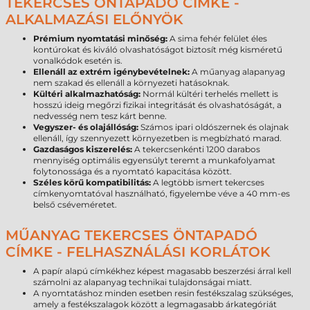
TEKERCSES ÖNTAPADÓ CÍMKE -
ALKALMAZÁSI ELŐNYÖK
Prémium nyomtatási minőség:
A sima fehér felület éles
kontúrokat és kiváló olvashatóságot biztosít még kisméretű
vonalkódok esetén is.
Ellenáll az extrém igénybevételnek:
A műanyag alapanyag
nem szakad és ellenáll a környezeti hatásoknak.
Kültéri alkalmazhatóság:
Normál kültéri terhelés mellett is
hosszú ideig megőrzi fizikai integritását és olvashatóságát, a
nedvesség nem tesz kárt benne.
Vegyszer- és olajállóság:
Számos ipari oldószernek és olajnak
ellenáll, így szennyezett környezetben is megbízható marad.
Gazdaságos kiszerelés:
A tekercsenkénti 1200 darabos
mennyiség optimális egyensúlyt teremt a munkafolyamat
folytonossága és a nyomtató kapacitása között.
Széles körű kompatibilitás:
A legtöbb ismert tekercses
címkenyomtatóval használható, figyelembe véve a 40 mm-es
belső cséveméretet.
MŰANYAG TEKERCSES ÖNTAPADÓ
CÍMKE - FELHASZNÁLÁSI KORLÁTOK
A papír alapú címkékhez képest magasabb beszerzési árral kell
számolni az alapanyag technikai tulajdonságai miatt.
A nyomtatáshoz minden esetben resin festékszalag szükséges,
amely a festékszalagok között a legmagasabb árkategóriát