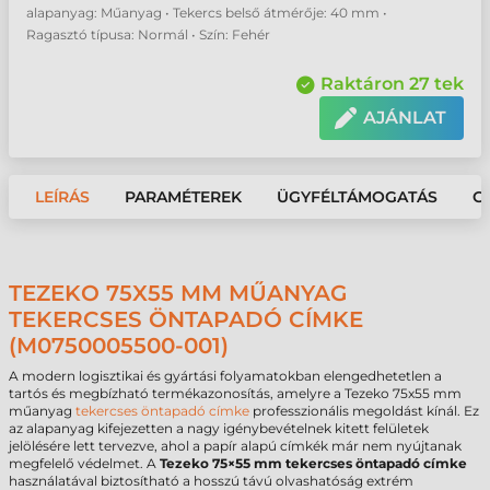
alapanyag: Műanyag • Tekercs belső átmérője: 40 mm •
Ragasztó típusa: Normál • Szín: Fehér
Raktáron 27 tek
AJÁNLAT
LEÍRÁS
PARAMÉTEREK
ÜGYFÉLTÁMOGATÁS
G
TEZEKO 75X55 MM MŰANYAG
TEKERCSES ÖNTAPADÓ CÍMKE
(M0750005500-001)
A modern logisztikai és gyártási folyamatokban elengedhetetlen a
tartós és megbízható termékazonosítás, amelyre a Tezeko 75x55 mm
műanyag
tekercses öntapadó címke
professzionális megoldást kínál. Ez
az alapanyag kifejezetten a nagy igénybevételnek kitett felületek
jelölésére lett tervezve, ahol a papír alapú címkék már nem nyújtanak
megfelelő védelmet. A
Tezeko 75×55 mm tekercses öntapadó címke
használatával biztosítható a hosszú távú olvashatóság extrém