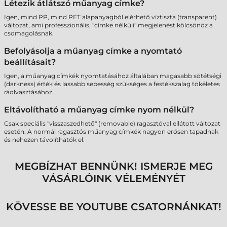
Létezik átlátszó műanyag címke?
Igen, mind PP, mind PET alapanyagból elérhető víztiszta (transparent)
változat, ami professzionális, "címke nélküli" megjelenést kölcsönöz a
csomagolásnak.
Befolyásolja a műanyag címke a nyomtató
beállításait?
Igen, a műanyag címkék nyomtatásához általában magasabb sötétségi
(darkness) érték és lassabb sebesség szükséges a festékszalag tökéletes
ráolvasztásához.
Eltávolítható a műanyag címke nyom nélkül?
Csak speciális "visszaszedhető" (removable) ragasztóval ellátott változat
esetén. A normál ragasztós műanyag címkék nagyon erősen tapadnak
és nehezen távolíthatók el.
MEGBÍZHAT BENNÜNK! ISMERJE MEG
VÁSÁRLÓINK VÉLEMÉNYÉT
KÖVESSE BE YOUTUBE CSATORNÁNKAT!