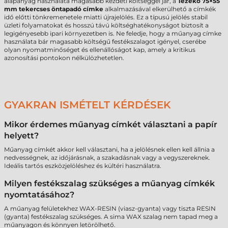
alapanyag használata magasabb kezdeti költséggel jár, a
Tezeko 75×55
mm tekercses öntapadó címke
alkalmazásával elkerülhető a címkék
idő előtti tönkremenetele miatti újrajelölés. Ez a típusú jelölés stabil
üzleti folyamatokat és hosszú távú költséghatékonyságot biztosít a
legigényesebb ipari környezetben is. Ne feledje, hogy a műanyag címke
használata bár magasabb költségű festékszalagot igényel, cserébe
olyan nyomatminőséget és ellenállóságot kap, amely a kritikus
azonosítási pontokon nélkülözhetetlen.
GYAKRAN ISMÉTELT KÉRDÉSEK
Mikor érdemes műanyag címkét választani a papír
helyett?
Műanyag címkét akkor kell választani, ha a jelölésnek ellen kell állnia a
nedvességnek, az időjárásnak, a szakadásnak vagy a vegyszereknek.
Ideális tartós eszközjelöléshez és kültéri használatra.
Milyen festékszalag szükséges a műanyag címkék
nyomtatásához?
A műanyag felületekhez WAX-RESIN (viasz-gyanta) vagy tiszta RESIN
(gyanta) festékszalag szükséges. A sima WAX szalag nem tapad meg a
műanyagon és könnyen letörölhető.