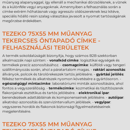
műanyag alapanyaggal, így ellenáll a mechanikai dörzsölésnek, a víznek
és a különféle vegyi anyagoknak. Amennyiben a felhasználás során a
címke extrém hőhatásnak vagy agresszív oldószereknek lesz kitéve,
speciális hőálló resin szalag választása javasolt a nyomat tartósságának
megőrzése érdekében.
TEZEKO 75X55 MM MŰANYAG
TEKERCSES ÖNTAPADÓ CÍMKE -
FELHASZNÁLÁSI TERÜLETEK
A termék sokoldalúságát bizonyítja, hogy számos B2B szektorban
alkalmazzák napi szinten: -
vonalkód címke
: logisztikai egységek és
termékek precíz azonosításához. -
csomagcímke
: külföldi vagy tengeri
szállítmányozás során, ahol a páratartalom magas. -
raktári azonosítás
:
állványok, polcok és tárolórekeszek tartós jelölésére. -
gyártási jelölés
:
félkész termékek és alkatrészek nyomon követésére a gyártósoron. -
egészségügyi mintacímke
: laboratóriumi minták azonosítására, ahol
fontos a vegyszerállóság. -
termékcímke
: kozmetikai és tisztítószerek
flakonjainak esztétikus és tartós jelölésére. -
elektronikai ipar
:
berendezések adattábláinak és komponenseinek jelölésére. -
autóipar
:
alkatrész-azonosítás és szervizintervallum jelölések. -
vegyipar
:
vegyszeres hordók és flakonok biztonsági figyelmeztetéseinek
megjelenítésére.
TEZEKO 75X55 MM MŰANYAG