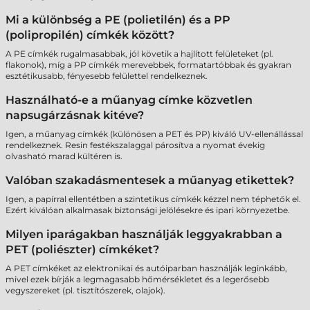
Mi a különbség a PE (polietilén) és a PP
(polipropilén) címkék között?
A PE címkék rugalmasabbak, jól követik a hajlított felületeket (pl.
flakonok), míg a PP címkék merevebbek, formatartóbbak és gyakran
esztétikusabb, fényesebb felülettel rendelkeznek.
Használható-e a műanyag címke közvetlen
napsugárzásnak kitéve?
Igen, a műanyag címkék (különösen a PET és PP) kiváló UV-ellenállással
rendelkeznek. Resin festékszalaggal párosítva a nyomat évekig
olvasható marad kültéren is.
Valóban szakadásmentesek a műanyag etikettek?
Igen, a papírral ellentétben a szintetikus címkék kézzel nem téphetők el.
Ezért kiválóan alkalmasak biztonsági jelölésekre és ipari környezetbe.
Milyen iparágakban használják leggyakrabban a
PET (poliészter) címkéket?
A PET címkéket az elektronikai és autóiparban használják leginkább,
mivel ezek bírják a legmagasabb hőmérsékletet és a legerősebb
vegyszereket (pl. tisztítószerek, olajok).