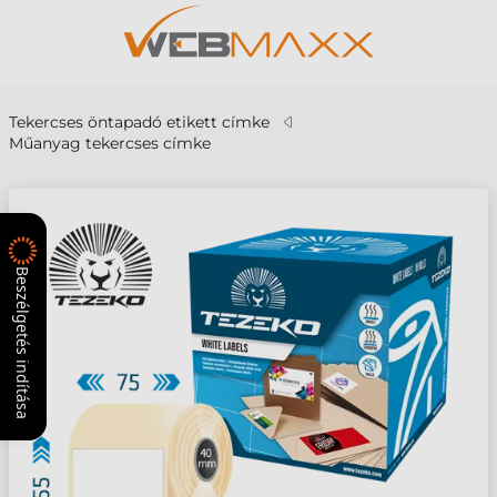
Tekercses öntapadó etikett címke
Műanyag tekercses címke
Beszélgetés indítása