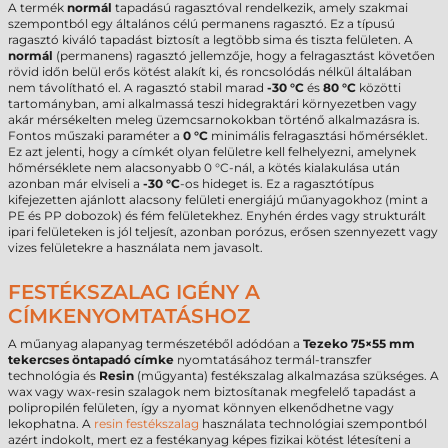
A termék
normál
tapadású ragasztóval rendelkezik, amely szakmai
szempontból egy általános célú permanens ragasztó. Ez a típusú
ragasztó kiváló tapadást biztosít a legtöbb sima és tiszta felületen. A
normál
(permanens) ragasztó jellemzője, hogy a felragasztást követően
rövid időn belül erős kötést alakít ki, és roncsolódás nélkül általában
nem távolítható el. A ragasztó stabil marad
-30 °C
és
80 °C
közötti
tartományban, ami alkalmassá teszi hidegraktári környezetben vagy
akár mérsékelten meleg üzemcsarnokokban történő alkalmazásra is.
Fontos műszaki paraméter a
0 °C
minimális felragasztási hőmérséklet.
Ez azt jelenti, hogy a címkét olyan felületre kell felhelyezni, amelynek
hőmérséklete nem alacsonyabb 0 °C-nál, a kötés kialakulása után
azonban már elviseli a
-30 °C
-os hideget is. Ez a ragasztótípus
kifejezetten ajánlott alacsony felületi energiájú műanyagokhoz (mint a
PE és PP dobozok) és fém felületekhez. Enyhén érdes vagy strukturált
ipari felületeken is jól teljesít, azonban porózus, erősen szennyezett vagy
vizes felületekre a használata nem javasolt.
FESTÉKSZALAG IGÉNY A
CÍMKENYOMTATÁSHOZ
A műanyag alapanyag természetéből adódóan a
Tezeko 75×55 mm
tekercses öntapadó címke
nyomtatásához termál-transzfer
technológia és
Resin
(műgyanta) festékszalag alkalmazása szükséges. A
wax vagy wax-resin szalagok nem biztosítanak megfelelő tapadást a
polipropilén felületen, így a nyomat könnyen elkenődhetne vagy
lekophatna. A
resin festékszalag
használata technológiai szempontból
azért indokolt, mert ez a festékanyag képes fizikai kötést létesíteni a