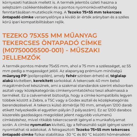
környezeti hatások mellett is. A termék jelentős üzleti haszna a
selejtszám csökkentésében és a pontos nyomonkövethetőség
fenntartásában mutatkozik meg. A
Tezeko 75×55 mm tekercses
öntapadó címke
versenyelőnye a kiváló ár-érték arányban és a széles
körű ipari kompatibilitásban rejlik.
TEZEKO 75X55 MM MŰANYAG
TEKERCSES ÖNTAPADÓ CÍMKE
(M0750005500-001) - MŰSZAKI
JELLEMZŐK
A termék pontos mérete 75x55 mm, ahol a 75 mm a szélességet, az 55
mm pedig a magasságot jelöli. Az alapanyag prémium minőségű
műanyag PP
(polipropilén), amely
fehér
színben érhető el,
téglalap
alakú
kivitelben,
kerekített
sarkokkal. A tekercsek 40 mm belső
magátmérővel készülnek, ami a szakmai standardok szerint elsősorban
asztali vagy középkategóriás címkenyomtatókhoz teszi alkalmassá a
terméket. Ez a cséveméret biztosítja, hogy a címke kompatibilis legyen
többek között a Zebra, a TSC vagy a Godex asztali és középkategóriás
berendezéseivel. A tekercs külső átmérője 110 mm, amelyen 1200 darab
etikett helyezkedik el egyetlen pályán (1 pályaszám). Ez az 1200 darabos
kiszerelés gazdaságos megoldást jelent nagyobb volumenű
címkézéshez, mivel ritkább tekercscserét igényel a munkafolyamat
során. A címke
nyomatlan
kivitelű, így a felhasználó saját igényei szerint
nyomtathat rá adatokat. A felragasztott
Tezeko 75×55 mm tekercses
öntapadó címke
fizikai stabilitása -30 °C és 80 °C közötti hőmérséklet-