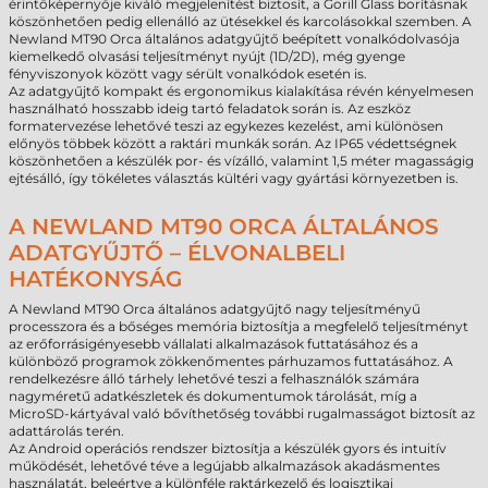
érintőképernyője kiváló megjelenítést biztosít, a Gorill Glass borításnak
köszönhetően pedig ellenálló az ütésekkel és karcolásokkal szemben. A
Newland MT90 Orca általános adatgyűjtő beépített vonalkódolvasója
kiemelkedő olvasási teljesítményt nyújt (1D/2D), még gyenge
fényviszonyok között vagy sérült vonalkódok esetén is.
Az adatgyűjtő kompakt és ergonomikus kialakítása révén kényelmesen
használható hosszabb ideig tartó feladatok során is. Az eszköz
formatervezése lehetővé teszi az egykezes kezelést, ami különösen
előnyös többek között a raktári munkák során. Az IP65 védettségnek
köszönhetően a készülék por- és vízálló, valamint 1,5 méter magasságig
ejtésálló, így tökéletes választás kültéri vagy gyártási környezetben is.
A NEWLAND MT90 ORCA ÁLTALÁNOS
ADATGYŰJTŐ – ÉLVONALBELI
HATÉKONYSÁG
A Newland MT90 Orca általános adatgyűjtő nagy teljesítményű
processzora és a bőséges memória biztosítja a megfelelő teljesítményt
az erőforrásigényesebb vállalati alkalmazások futtatásához és a
különböző programok zökkenőmentes párhuzamos futtatásához. A
rendelkezésre álló tárhely lehetővé teszi a felhasználók számára
nagyméretű adatkészletek és dokumentumok tárolását, míg a
MicroSD-kártyával való bővíthetőség további rugalmasságot biztosít az
adattárolás terén.
Az Android operációs rendszer biztosítja a készülék gyors és intuitív
működését, lehetővé téve a legújabb alkalmazások akadásmentes
használatát, beleértve a különféle raktárkezelő és logisztikai