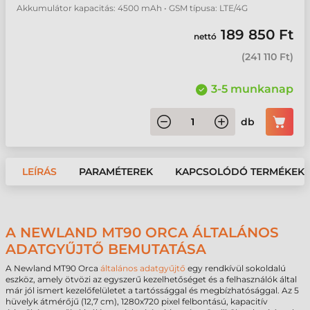
Akkumulátor kapacitás: 4500 mAh • GSM típusa: LTE/4G
189 850 Ft
nettó
(
241 110 Ft
)
3-5 munkanap
db
LEÍRÁS
PARAMÉTEREK
KAPCSOLÓDÓ TERMÉKEK
A NEWLAND MT90 ORCA ÁLTALÁNOS
ADATGYŰJTŐ BEMUTATÁSA
A Newland MT90 Orca
általános adatgyűjtő
egy rendkívül sokoldalú
eszköz, amely ötvözi az egyszerű kezelhetőséget és a felhasználók által
már jól ismert kezelőfelületet a tartóssággal és megbízhatósággal. Az 5
hüvelyk átmérőjű (12,7 cm), 1280x720 pixel felbontású, kapacitív