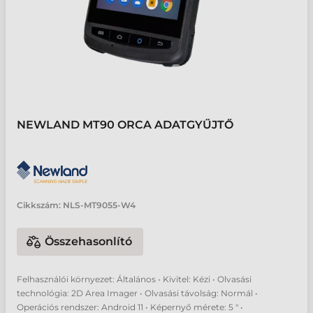
NEWLAND MT90 ORCA ADATGYŰJTŐ
Cikkszám:
NLS-MT9055-W4
Összehasonlító
Felhasználói környezet: Általános • Kivitel: Kézi • Olvasási
technológia: 2D Area Imager • Olvasási távolság: Normál •
Operációs rendszer: Android 11 • Képernyő mérete: 5 " •