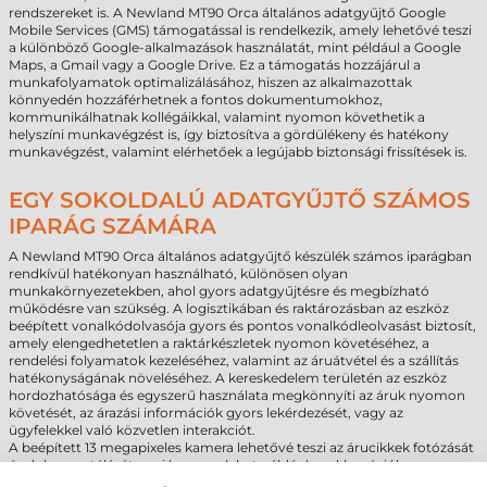
rendszereket is. A Newland MT90 Orca általános adatgyűjtő Google
Mobile Services (GMS) támogatással is rendelkezik, amely lehetővé teszi
a különböző Google-alkalmazások használatát, mint például a Google
Maps, a Gmail vagy a Google Drive. Ez a támogatás hozzájárul a
munkafolyamatok optimalizálásához, hiszen az alkalmazottak
könnyedén hozzáférhetnek a fontos dokumentumokhoz,
kommunikálhatnak kollégáikkal, valamint nyomon követhetik a
helyszíni munkavégzést is, így biztosítva a gördülékeny és hatékony
munkavégzést, valamint elérhetőek a legújabb biztonsági frissítések is.
EGY SOKOLDALÚ ADATGYŰJTŐ SZÁMOS
IPARÁG SZÁMÁRA
A Newland MT90 Orca általános adatgyűjtő készülék számos iparágban
rendkívül hatékonyan használható, különösen olyan
munkakörnyezetekben, ahol gyors adatgyűjtésre és megbízható
működésre van szükség. A logisztikában és raktározásban az eszköz
beépített vonalkódolvasója gyors és pontos vonalkódleolvasást biztosít,
amely elengedhetetlen a raktárkészletek nyomon követéséhez, a
rendelési folyamatok kezeléséhez, valamint az áruátvétel és a szállítás
hatékonyságának növeléséhez. A kereskedelem területén az eszköz
hordozhatósága és egyszerű használata megkönnyíti az áruk nyomon
követését, az árazási információk gyors lekérdezését, vagy az
ügyfelekkel való közvetlen interakciót.
A beépített 13 megapixeles kamera lehetővé teszi az árucikkek fotózását
és dokumentálását, ami hasznos lehet például a reklamációk
kezelésekor vagy a termékkínálat digitális megjelenítése során.