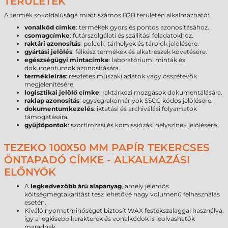
TERÜLETEK
A termék sokoldalúsága miatt számos B2B területen alkalmazható:
vonalkód címke
: termékek gyors és pontos azonosításához.
csomagcímke
: futárszolgálati és szállítási feladatokhoz.
raktári azonosítás
: polcok, tárhelyek és tárolók jelölésére.
gyártási jelölés
: félkész termékek és alkatrészek követésére.
egészségügyi mintacímke
: laboratóriumi minták és
dokumentumok azonosítására.
termékleírás
: részletes műszaki adatok vagy összetevők
megjelenítésére.
logisztikai jelölő címke
: raktárközi mozgások dokumentálására.
raklap azonosítás
: egységrakományok SSCC kódos jelölésére.
dokumentumkezelés
: iktatási és archiválási folyamatok
támogatására.
gyűjtőpontok
: szortírozási és komissiózási helyszínek jelölésére.
TEZEKO 100X50 MM PAPÍR TEKERCSES
ÖNTAPADÓ CÍMKE - ALKALMAZÁSI
ELŐNYÖK
A
legkedvezőbb árú alapanyag
, amely jelentős
költségmegtakarítást tesz lehetővé nagy volumenű felhasználás
esetén.
Kiváló nyomatminőséget biztosít WAX festékszalaggal használva,
így a legkisebb karakterek és vonalkódok is leolvashatók
maradnak.