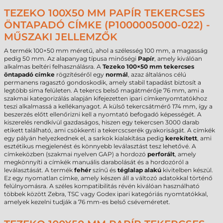
TEZEKO 100X50 MM PAPÍR TEKERCSES
ÖNTAPADÓ CÍMKE (P1000005000-022) -
MŰSZAKI JELLEMZŐK
A termék 100×50 mm méretű, ahol a szélesség 100 mm, a magasság
pedig 50 mm. Az alapanyag típusa minőségi
Papír
, amely kiválóan
alkalmas beltéri felhasználásra. A
Tezeko 100×50 mm tekercses
öntapadó címke
rögzítéséről egy
normál
, azaz általános célú
permanens ragasztó gondoskodik, amely stabil tapadást biztosít a
legtöbb sima felületen. A tekercs belső magátmérője 76 mm, ami a
szakmai kategorizálás alapján kifejezetten ipari címkenyomtatókhoz
teszi alkalmassá a kellékanyagot. A külső tekercsátmérő 174 mm, így a
beszerzés előtt ellenőrizni kell a nyomtató befogadó képességét. A
kiszerelés rendkívül gazdaságos, hiszen egy tekercsen 3000 darab
etikett található, ami csökkenti a tekercscserék gyakoriságát. A címkék
egy pályán helyezkednek el, a sarkok kialakítása pedig
kerekített
, ami
esztétikus megjelenést és könnyebb leválasztást tesz lehetővé. A
címkeközben (szakmai nyelven GAP) a hordozó
perforált
, amely
megkönnyíti a címkék manuális darabolását és a hordozóról a
leválasztását. A termék
fehér
színű és
téglalap alakú
kivitelben készül.
Ez egy nyomatlan címke, amely készen áll a változó adatokkal történő
felülnyomásra. A széles kompatibilitás révén kiválóan használható
többek között Zebra, TSC vagy Godex ipari kategóriás nyomtatókkal,
amelyek kezelni tudják a 76 mm-es belső cséveméretet.