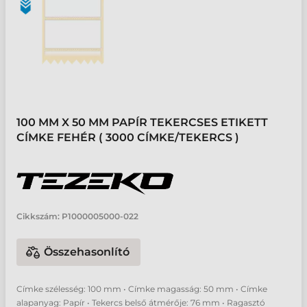
100 MM X 50 MM PAPÍR TEKERCSES ETIKETT
CÍMKE FEHÉR ( 3000 CÍMKE/TEKERCS )
Cikkszám:
P1000005000-022
Összehasonlító
Címke szélesség: 100 mm • Címke magasság: 50 mm • Címke
alapanyag: Papír • Tekercs belső átmérője: 76 mm • Ragasztó