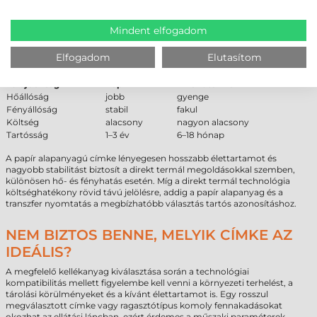
Műanyag
5–10 év
Mindent elfogadom
PAPÍR VS DIREKT TERMÁL – SZAKMAI
ÖSSZEHASONLÍTÁS
Elfogadom
Elutasítom
Tulajdonság
Papír
Direkt termál
Hőállóság
jobb
gyenge
Fényállóság
stabil
fakul
Költség
alacsony
nagyon alacsony
Tartósság
1–3 év
6–18 hónap
A papír alapanyagú címke lényegesen hosszabb élettartamot és
nagyobb stabilitást biztosít a direkt termál megoldásokkal szemben,
különösen hő- és fényhatás esetén. Míg a direkt termál technológia
költséghatékony rövid távú jelölésre, addig a papír alapanyag és a
transzfer nyomtatás a megbízhatóbb választás tartós azonosításhoz.
NEM BIZTOS BENNE, MELYIK CÍMKE AZ
IDEÁLIS?
A megfelelő kellékanyag kiválasztása során a technológiai
kompatibilitás mellett figyelembe kell venni a környezeti terhelést, a
tárolási körülményeket és a kívánt élettartamot is. Egy rosszul
megválasztott címke vagy ragasztótípus komoly fennakadásokat
okozhat az ellátási láncban, ezért érdemes a műszaki paraméterek