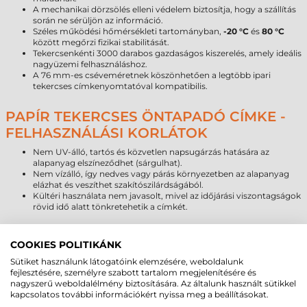
A mechanikai dörzsölés elleni védelem biztosítja, hogy a szállítás
során ne sérüljön az információ.
Széles működési hőmérsékleti tartományban,
-20 °C
és
80 °C
között megőrzi fizikai stabilitását.
Tekercsenkénti 3000 darabos gazdaságos kiszerelés, amely ideális
nagyüzemi felhasználáshoz.
A 76 mm-es cséveméretnek köszönhetően a legtöbb ipari
tekercses címkenyomtatóval kompatibilis.
PAPÍR TEKERCSES ÖNTAPADÓ CÍMKE -
FELHASZNÁLÁSI KORLÁTOK
Nem UV-álló, tartós és közvetlen napsugárzás hatására az
alapanyag elszíneződhet (sárgulhat).
Nem vízálló, így nedves vagy párás környezetben az alapanyag
elázhat és veszíthet szakítószilárdságából.
Kültéri használata nem javasolt, mivel az időjárási viszontagságok
rövid idő alatt tönkretehetik a címkét.
PAPÍR CÍMKE ÉLETTARTAM
COOKIES POLITIKÁNK
ÖSSZEHASONLÍTÁS
Sütiket használunk látogatóink elemzésére, weboldalunk
fejlesztésére, személyre szabott tartalom megjelenítésére és
Alapanyag típusa
Várható élettartam (beltér)
nagyszerű weboldalélmény biztosítására. Az általunk használt sütikkel
Papír
1–3 év
kapcsolatos további információkért nyissa meg a beállításokat.
Direkt termál
6–18 hónap