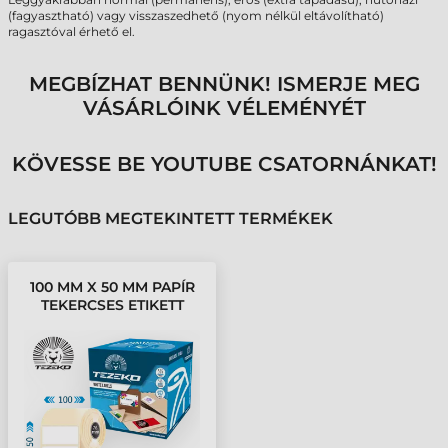
(fagyasztható) vagy visszaszedhető (nyom nélkül eltávolítható)
ragasztóval érhető el.
MEGBÍZHAT BENNÜNK! ISMERJE MEG
VÁSÁRLÓINK VÉLEMÉNYÉT
KÖVESSE BE YOUTUBE CSATORNÁNKAT!
LEGUTÓBB MEGTEKINTETT TERMÉKEK
100 MM X 50 MM PAPÍR
TEKERCSES ETIKETT
CÍMKE FEHÉR ( 3000
CÍMKE/TEKERCS )