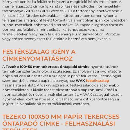
környezetben kell a felületre helyezni a megfelelő kötés érdekében. A
már felragasztott címke fizikai stabilitása és működési hőmérséklet-
tartománya
-20 °C
és
80 °C
közé esik. Ez a tartomány lehetővé teszi a
felhasználást fűtetlen raktárakban, hűtött terekben (amennyiben a
felragasztás a fagypont felett történt), valamint olyan ipari környezetben
is, ahol mérsékelt hőhatás éri a terméket. Jól tapad a legtöbb tiszta és
pormentes felületen, mint például kartondobozokon, sima
fémfelületeken vagy nagy felületi energiájú műanyagokon. Porózus
vagy erősen szennyezett felületekre a használata nem javasolt.
FESTÉKSZALAG IGÉNY A
CÍMKENYOMTATÁSHOZ
A
Tezeko 100×50 mm tekercses öntapadó címke
nyomtatásához
termál-transzfer technológia szükséges. Ez a folyamat a nyomtatófej
hője által viszi át a festéket a szalagról a papír felületére. Technológiai
szempontból ehhez a papír alapanyaghoz
WAX
festékszalag
használata ajánlott. A wax (viasz) alapú festékszalagok alacsonyabb
hőmérsékleten is kiváló fedést biztosítanak a papíron, ami kíméli a
nyomtatófejet és növeli annak élettartamát. A WAX szalaggal készült
nyomat éles, kontrasztos és jól olvasható, ami kritikus fontosságú a
logisztikai vonalkódok és termékleírások esetében.
TEZEKO 100X50 MM PAPÍR TEKERCSES
ÖNTAPADÓ CÍMKE - FELHASZNÁLÁSI