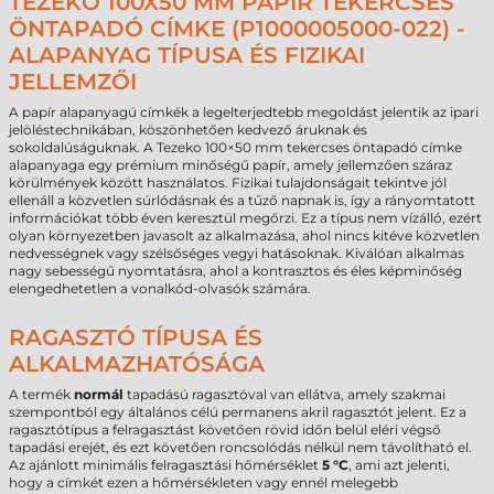
TEZEKO 100X50 MM PAPÍR TEKERCSES
ÖNTAPADÓ CÍMKE (P1000005000-022) -
ALAPANYAG TÍPUSA ÉS FIZIKAI
JELLEMZŐI
A papír alapanyagú címkék a legelterjedtebb megoldást jelentik az ipari
jelöléstechnikában, köszönhetően kedvező áruknak és
sokoldalúságuknak. A Tezeko 100×50 mm tekercses öntapadó címke
alapanyaga egy prémium minőségű papír, amely jellemzően száraz
körülmények között használatos. Fizikai tulajdonságait tekintve jól
ellenáll a közvetlen súrlódásnak és a tűző napnak is, így a rányomtatott
információkat több éven keresztül megőrzi. Ez a típus nem vízálló, ezért
olyan környezetben javasolt az alkalmazása, ahol nincs kitéve közvetlen
nedvességnek vagy szélsőséges vegyi hatásoknak. Kiválóan alkalmas
nagy sebességű nyomtatásra, ahol a kontrasztos és éles képminőség
elengedhetetlen a vonalkód-olvasók számára.
RAGASZTÓ TÍPUSA ÉS
ALKALMAZHATÓSÁGA
A termék
normál
tapadású ragasztóval van ellátva, amely szakmai
szempontból egy általános célú permanens akril ragasztót jelent. Ez a
ragasztótípus a felragasztást követően rövid időn belül eléri végső
tapadási erejét, és ezt követően roncsolódás nélkül nem távolítható el.
Az ajánlott minimális felragasztási hőmérséklet
5 °C
, ami azt jelenti,
hogy a címkét ezen a hőmérsékleten vagy ennél melegebb