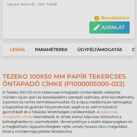
típusa: Normál • Szín: Fehér
Rendelésre
AJÁNLAT
LEÍRÁS
PARAMÉTEREK
ÜGYFÉLTÁMOGATÁS
G
TEZEKO 100X50 MM PAPÍR TEKERCSES
ÖNTAPADÓ CÍMKE (P1000005000-022)
A Tezeko 100×50 mm tekercses öntapadó címke ideális választás
minden olyan ipari és kereskedelmi szereplő számára, ahol követelmény
a pontos és tartós termékazonosítás. Ez a típus hatékonyan támogatja
a logisztikai és gyártási folyamatokat, segítve az adminisztráció
gyorsítását és a hibázási lehetőségek csökkentését. A
tekercses
öntapadó címke
kiemelkedő ár-érték arányt képvisel, biztosítva a
költséghatékony üzemeltetést. Versenyelőnye a stabil alapanyagban és
a megbízható ragasztórétegben rejlik, amely hosszú távú megoldást
kínál a mindennapi jelölési feladatokra.