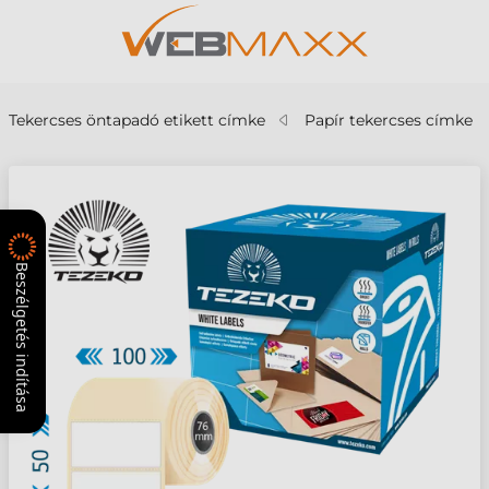
Tekercses öntapadó etikett címke
Papír tekercses címke
Beszélgetés indítása