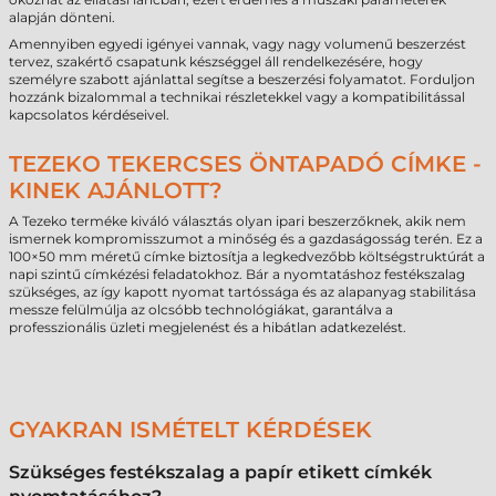
alapján dönteni.
Amennyiben egyedi igényei vannak, vagy nagy volumenű beszerzést
tervez, szakértő csapatunk készséggel áll rendelkezésére, hogy
személyre szabott ajánlattal segítse a beszerzési folyamatot. Forduljon
hozzánk bizalommal a technikai részletekkel vagy a kompatibilitással
kapcsolatos kérdéseivel.
TEZEKO TEKERCSES ÖNTAPADÓ CÍMKE -
KINEK AJÁNLOTT?
A Tezeko terméke kiváló választás olyan ipari beszerzőknek, akik nem
ismernek kompromisszumot a minőség és a gazdaságosság terén. Ez a
100×50 mm méretű címke biztosítja a legkedvezőbb költségstruktúrát a
napi szintű címkézési feladatokhoz. Bár a nyomtatáshoz festékszalag
szükséges, az így kapott nyomat tartóssága és az alapanyag stabilitása
messze felülmúlja az olcsóbb technológiákat, garantálva a
professzionális üzleti megjelenést és a hibátlan adatkezelést.
GYAKRAN ISMÉTELT KÉRDÉSEK
Szükséges festékszalag a papír etikett címkék