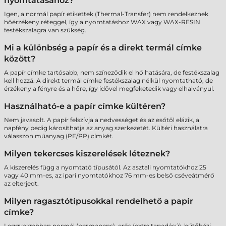
nyomtatásához?
Igen, a normál papír etikettek (Thermal-Transfer) nem rendelkeznek
hőérzékeny réteggel, így a nyomtatáshoz WAX vagy WAX-RESIN
festékszalagra van szükség.
Mi a különbség a papír és a direkt termál címke
között?
A papír címke tartósabb, nem színeződik el hő hatására, de festékszalag
kell hozzá. A direkt termál címke festékszalag nélkül nyomtatható, de
érzékeny a fényre és a hőre, így idővel megfeketedik vagy elhalványul.
Használható-e a papír címke kültéren?
Nem javasolt. A papír felszívja a nedvességet és az esőtől elázik, a
napfény pedig károsíthatja az anyag szerkezetét. Kültéri használatra
válasszon műanyag (PE/PP) címkét.
Milyen tekercses kiszerelések léteznek?
A kiszerelés függ a nyomtató típusától. Az asztali nyomtatókhoz 25
vagy 40 mm-es, az ipari nyomtatókhoz 76 mm-es belső cséveátmérő
az elterjedt.
Milyen ragasztótípusokkal rendelhető a papír
címke?
Leggyakrabban normál (permanens), erős (extra tapadású), hűtőházi