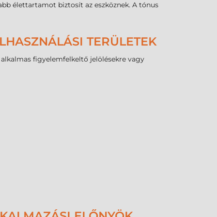
bb élettartamot biztosít az eszköznek. A tónus
ELHASZNÁLÁSI TERÜLETEK
 alkalmas figyelemfelkeltő jelölésekre vagy
ALKALMAZÁSI ELŐNYÖK