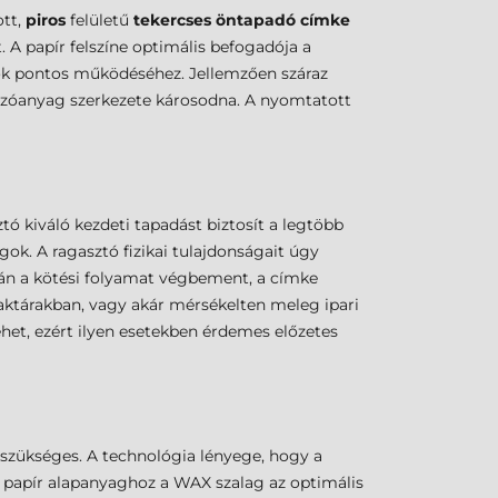
ott,
piros
felületű
tekercses öntapadó címke
 A papír felszíne optimális befogadója a
sók pontos működéséhez. Jellemzően száraz
rdozóanyag szerkezete károsodna. A nyomtatott
tó kiváló kezdeti tapadást biztosít a legtöbb
ok. A ragasztó fizikai tulajdonságait úgy
tán a kötési folyamat végbement, a címke
raktárakban, vagy akár mérsékelten meleg ipari
ehet, ezért ilyen esetekben érdemes előzetes
szükséges. A technológia lényege, hogy a
. A papír alapanyaghoz a WAX szalag az optimális