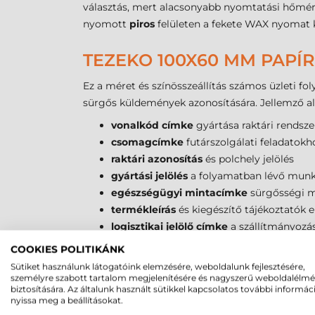
választás, mert alacsonyabb nyomtatási hőmérsé
nyomott
piros
felületen a fekete WAX nyomat 
TEZEKO 100X60 MM PAPÍ
Ez a méret és színösszeállítás számos üzleti f
sürgős küldemények azonosítására. Jellemző al
vonalkód címke
gyártása raktári rendsz
csomagcímke
futárszolgálati feladatokh
raktári azonosítás
és polchely jelölés
gyártási jelölés
a folyamatban lévő munká
egészségügyi mintacímke
sürgősségi m
termékleírás
és kiegészítő tájékoztatók e
logisztikai jelölő címke
a szállítmányozá
raklap azonosítás
a készletnyilvántartás
COOKIES POLITIKÁNK
dokumentumkezelés
és irattári archivál
Sütiket használunk látogatóink elemzésére, weboldalunk fejlesztésére,
gyűjtőpontok
és átrakóhelyek vizuális jel
személyre szabott tartalom megjelenítésére és nagyszerű weboldalélm
biztosítására. Az általunk használt sütikkel kapcsolatos további informác
nyissa meg a beállításokat.
TEZEKO 100X60 MM PAPÍ