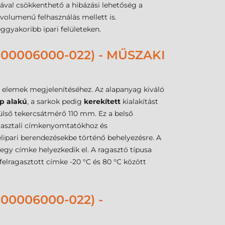
ával csökkenthető a hibázási lehetőség a
volumenű felhasználás mellett is.
ggyakoribb ipari felületeken.
00006000-022) - MŰSZAKI
i elemek megjelenítéséhez. Az alapanyag kiváló
ap alakú
, a sarkok pedig
kerekített
kialakítást
ülső tekercsátmérő 110 mm. Ez a belső
 asztali címkenyomtatókhoz és
lipari berendezésekbe történő behelyezésre. A
 egy címke helyezkedik el. A ragasztó típusa
elragasztott címke -20 °C és 80 °C között
0006000-022) -