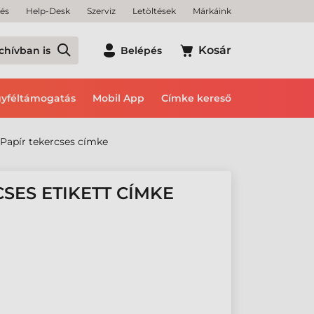
tés
Help-Desk
Szerviz
Letöltések
Márkáink
Kosár
chívban is
Belépés
yféltámogatás
Mobil App
Címke kereső
Papír tekercses címke
CSES ETIKETT CÍMKE