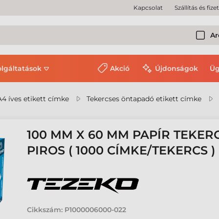
Kapcsolat
Szállítás és fize
Ar
olgáltatások
Akció
Újdonságok
Üg
A4 íves etikett címke
Tekercses öntapadó etikett címke
100 MM X 60 MM PAPÍR TEKER
PIROS ( 1000 CÍMKE/TEKERCS )
Cikkszám:
P1000006000-022