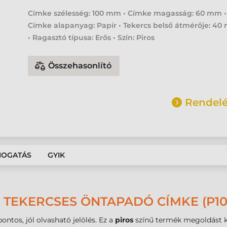
Címke szélesség: 100 mm • Címke magasság: 60 mm •
Címke alapanyag: Papír • Tekercs belső átmérője: 4
• Ragasztó típusa: Erős • Szín: Piros
Összehasonlító
Rendelé
MOGATÁS
GYIK
 TEKERCSES ÖNTAPADÓ CÍMKE (P10
ontos, jól olvasható jelölés. Ez a
piros
színű termék megoldást kín