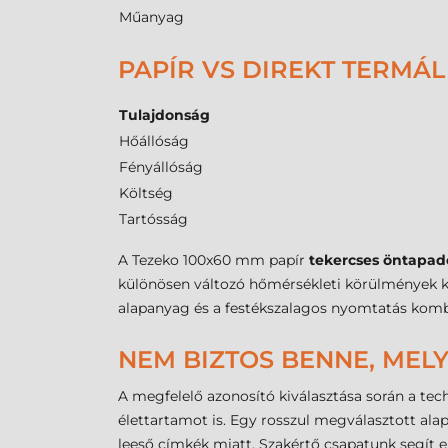
Műanyag
PAPÍR VS DIREKT TERMÁL
Tulajdonság
Hőállóság
Fényállóság
Költség
Tartósság
A Tezeko 100x60 mm papír
tekercses öntapad
különösen változó hőmérsékleti körülmények köz
alapanyag és a festékszalagos nyomtatás kombi
NEM BIZTOS BENNE, MELY
A megfelelő azonosító kiválasztása során a techn
élettartamot is. Egy rosszul megválasztott ala
leeső címkék miatt. Szakértő csapatunk segít 