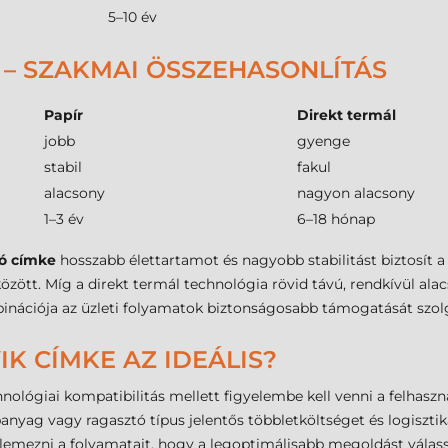
5–10 év
 – SZAKMAI ÖSSZEHASONLÍTÁS
Papír
Direkt termál
jobb
gyenge
stabil
fakul
alacsony
nagyon alacsony
1–3 év
6–18 hónap
ó címke
hosszabb élettartamot és nagyobb stabilitást biztosít 
ött. Míg a direkt termál technológia rövid távú, rendkívül alac
nációja az üzleti folyamatok biztonságosabb támogatását szolg
IK CÍMKE AZ IDEÁLIS?
ológiai kompatibilitás mellett figyelembe kell venni a felhasznál
panyag vagy ragasztó típus jelentős többletköltséget és logiszt
elemezni a folyamatait, hogy a legoptimálisabb megoldást válass