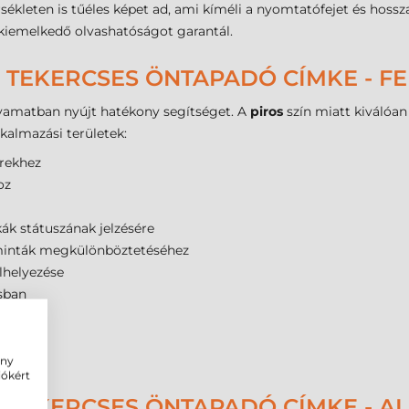
kleten is tűéles képet ad, ami kíméli a nyomtatófejet és hossza
kiemelkedő olvashatóságot garantál.
R TEKERCSES ÖNTAPADÓ CÍMKE - F
olyamatban nyújt hatékony segítséget. A
piros
szín miatt kiválóan
kalmazási területek:
erekhez
oz
k státuszának jelzésére
inták megkülönböztetéséhez
lhelyezése
sban
ban
ás
ölése
ény
iókért
R TEKERCSES ÖNTAPADÓ CÍMKE - 