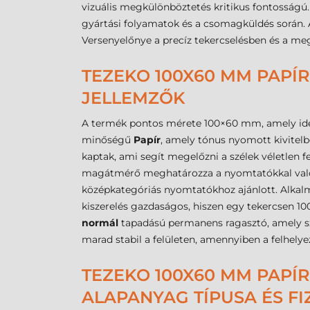
vizuális megkülönböztetés kritikus fontosság
gyártási folyamatok és a csomagküldés során. A
Versenyelőnye a precíz tekercselésben és a megb
TEZEKO 100X60 MM PAPÍR
JELLEMZŐK
A termék pontos mérete 100×60 mm, amely ideál
minőségű
Papír
, amely tónus nyomott kivitelbe
kaptak, ami segít megelőzni a szélek véletlen
magátmérő meghatározza a nyomtatókkal való k
középkategóriás nyomtatókhoz ajánlott. Alkalm
kiszerelés gazdaságos, hiszen egy tekercsen 100
normál
tapadású permanens ragasztó, amely szé
marad stabil a felületen, amennyiben a felhelye
TEZEKO 100X60 MM PAPÍR
ALAPANYAG TÍPUSA ÉS FI