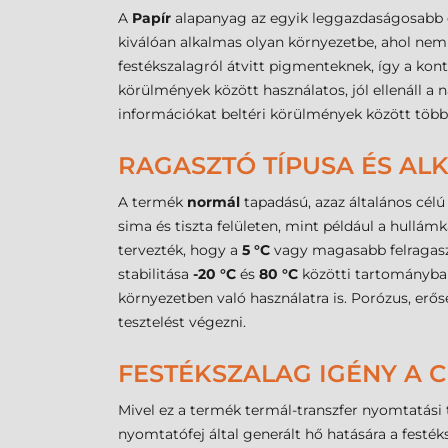
A
Papír
alapanyag az egyik leggazdaságosabb é
kiválóan alkalmas olyan környezetbe, ahol nem 
festékszalagról átvitt pigmenteknek, így a k
körülmények között használatos, jól ellenáll a
információkat beltéri körülmények között több
RAGASZTÓ TÍPUSA ÉS A
A termék
normál
tapadású, azaz általános célú 
sima és tiszta felületen, mint például a hullá
tervezték, hogy a
5 °C
vagy magasabb felragaszt
stabilitása
-20 °C
és
80 °C
közötti tartományban 
környezetben való használatra is. Porózus, erős
tesztelést végezni.
FESTÉKSZALAG IGÉNY A
Mivel ez a termék termál-transzfer nyomtatási
nyomtatófej által generált hő hatására a festék