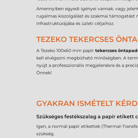
Amennyiben egyedi igényei vannak, vagy jelent
rugalmas kiszolgálást és szakmai támogatást ny
infrastruktúrájába és üzleti céljaihoz.
TEZEKO TEKERCSES ÖNTA
A Tezeko 100x60 mm papír
tekercses öntapad
kell elvégezni megbízható minőségben. A termé
nyújt a professzionális megjelenésre és a precí
Önnek!
GYAKRAN ISMÉTELT KÉR
Szükséges festékszalag a papír etiket
Igen, a normál papír etikettek (Thermal-Tran
szükség.