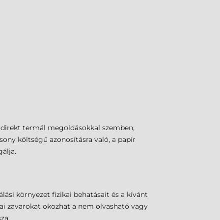
a direkt termál megoldásokkal szemben,
sony költségű azonosításra való, a papír
álja.
ási környezet fizikai behatásait és a kívánt
ikai zavarokat okozhat a nem olvasható vagy
za.