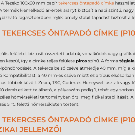
ú. A Tezeko 100x60 mm papír
tekercses öntapadó címke
használat
 termék kiemelkedő ár-érték arányt biztosít a napi szintű, nagy 
ízható ragasztóerőben rejlik, amely stabil tapadást biztosít a le
 TEKERCSES ÖNTAPADÓ CÍMKE (P10
is felületet biztosít összetett adatok, vonalkódok vagy grafika
n készül, így a címke teljes felülete
piros
színű. A forma
téglal
 felpöndörödését. A tekercs belső cséve átmérője 40 mm, míg a k
ompatibilitást: a 40 mm-es cséve miatt ez a típus elsősorban
as többek között Zebra, TSC, Godex és Honeywell asztali vagy fé
0 darab etikett található, a pályaszám pedig 1, tehát egy sorban
les hőmérsékleti tartományban őrzi meg fizikai stabilitását. A f
zés 5 °C feletti hőmérsékleten történt.
 TEKERCSES ÖNTAPADÓ CÍMKE (P100
ZIKAI JELLEMZŐI