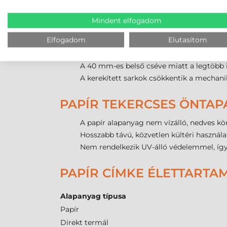
A papír a legkedvezőbb árú alapanyag a ta
Mindent elfogadom
A tónus nyomott
piros
szín azonnali vizuá
Elfogadom
Elutasítom
A tekercsenkénti 1000 darabos gazdaságos 
Kiváló nyomatminőséget tesz lehetővé s
A 40 mm-es belső cséve miatt a legtöbb 
A kerekített sarkok csökkentik a mechanik
PAPÍR TEKERCSES ÖNTAP
A papír alapanyag nem vízálló, nedves k
Hosszabb távú, közvetlen kültéri használa
Nem rendelkezik UV-álló védelemmel, így i
PAPÍR CÍMKE ÉLETTARTA
Alapanyag típusa
Papír
Direkt termál