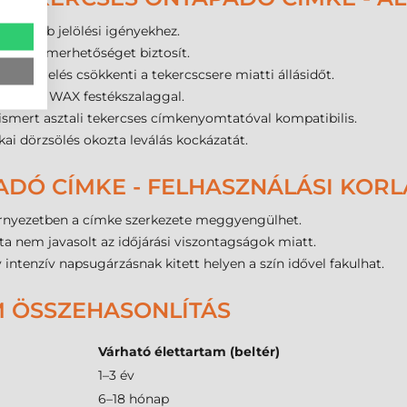
rtósabb jelölési igényekhez.
lis felismerhetőséget biztosít.
kiszerelés csökkenti a tekercscsere miatti állásidőt.
tandard WAX festékszalaggal.
ismert asztali tekercses címkenyomtatóval kompatibilis.
ai dörzsölés okozta leválás kockázatát.
ADÓ CÍMKE - FELHASZNÁLÁSI KOR
örnyezetben a címke szerkezete meggyengülhet.
ta nem javasolt az időjárási viszontagságok miatt.
ntenzív napsugárzásnak kitett helyen a szín idővel fakulhat.
M ÖSSZEHASONLÍTÁS
Várható élettartam (beltér)
1–3 év
6–18 hónap