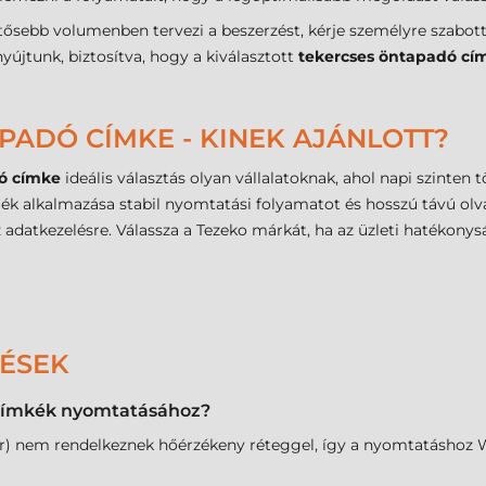
ősebb volumenben tervezi a beszerzést, kérje személyre szabott
újtunk, biztosítva, hogy a kiválasztott
tekercses öntapadó cí
PADÓ CÍMKE - KINEK AJÁNLOTT?
ó címke
ideális választás olyan vállalatoknak, ahol napi szinten 
k alkalmazása stabil nyomtatási folyamatot és hosszú távú olva
z adatkezelésre. Válassza a Tezeko márkát, ha az üzleti hatékony
DÉSEK
t címkék nyomtatásához?
sfer) nem rendelkeznek hőérzékeny réteggel, így a nyomtatásho