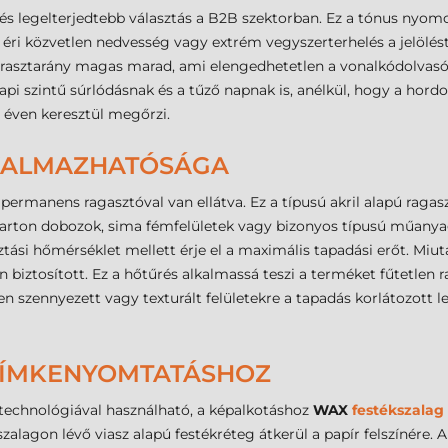
s legelterjedtebb választás a B2B szektorban. Ez a tónus nyom
éri közvetlen nedvesség vagy extrém vegyszerterhelés a jelölést.
ontrasztarány magas marad, ami elengedhetetlen a vonalkódolva
 napi szintű súrlódásnak és a tűző napnak is, anélkül, hogy a ho
 éven keresztül megőrzi.
LKALMAZHATÓSÁGA
permanens ragasztóval van ellátva. Ez a típusú akril alapú ragasz
mkarton dobozok, sima fémfelületek vagy bizonyos típusú műanyag
ási hőmérséklet mellett érje el a maximális tapadási erőt. Miu
biztosított. Ez a hőtűrés alkalmassá teszi a terméket fűtetlen 
en szennyezett vagy texturált felületekre a tapadás korlátozott l
 CÍMKENYOMTATÁSHOZ
 technológiával használható, a képalkotáshoz
WAX
festékszalag
szalagon lévő viasz alapú festékréteg átkerül a papír felszínére