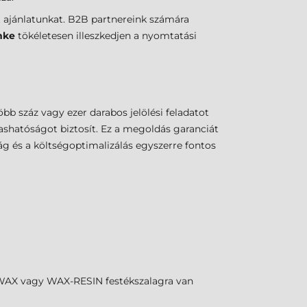
 ajánlatunkat. B2B partnereink számára
mke
tökéletesen illeszkedjen a nyomtatási
több száz vagy ezer darabos jelölési feladatot
shatóságot biztosít. Ez a megoldás garanciát
ság és a költségoptimalizálás egyszerre fontos
z WAX vagy WAX-RESIN festékszalagra van