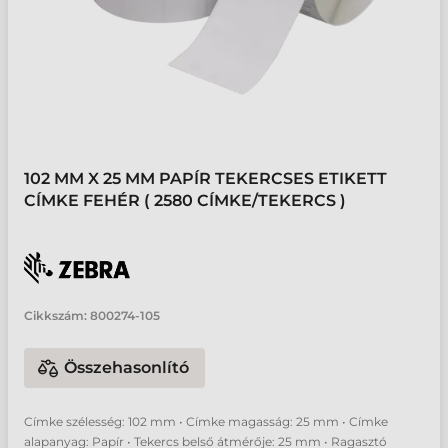
102 MM X 25 MM PAPÍR TEKERCSES ETIKETT
CÍMKE FEHÉR ( 2580 CÍMKE/TEKERCS )
Cikkszám:
800274-105
Összehasonlító
Címke szélesség: 102 mm • Címke magasság: 25 mm • Címke
alapanyag: Papír • Tekercs belső átmérője: 25 mm • Ragasztó