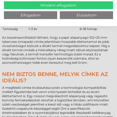
ÖSSZEHASONLÍTÁS
Mindent elfogadom
Tulajdonság
Papír (Termál-transzfer)
Direkt termál
Hőállóság
jobb
gyenge
Elfogadom
Elutasítom
Fényállóság
stabil
fakul
Költség
alacsony
nagyon alacsony
Tartósság
1–3 év
6–18 hónap
Az összehasonlításból látható, hogy a papír alapanyagú 102×25 mm
tekercses öntapadó címke jelentősen hosszabb élettartamot és jobb
olvashatóságot biztosít a direkt termál megoldásokhoz képest. Míg a
direkt termál címkék a hőérzékeny réteg miatt idővel elszíneződnek
vagy fakulnak, a termál-transzfer technológia stabil marad. Ez a
különbség különösen fontos olyan beszerzők számára, ahol az
azonosíthatóságot több éven keresztül meg kell őrizni.
NEM BIZTOS BENNE, MELYIK CÍMKE AZ
IDEÁLIS?
A megfelelő címke kiválasztása során a technológiai kompatibilitás
mellett figyelembe kell venni a környezeti terhelést és az elvárt
élettartamot is. Egy rosszul megválasztott alapanyag vagy ragasztó
komoly fennakadásokat okozhat a logisztikai láncban, ami közvetlen
üzleti veszteséget jelenthet a kieső idő vagy a hibás szállítások miatt.
Szakértő csapatunk készséggel segíti Önt a specifikációk
értelmezésében és a nyomtatójához leginkább illeszkedő kellékanyag
kiválasztásában. Egyedi igények vagy nagy volumenű beszerzés esetén