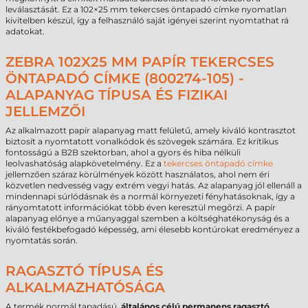
leválasztását. Ez a 102×25 mm tekercses öntapadó címke nyomatlan
kivitelben készül, így a felhasználó saját igényei szerint nyomtathat rá
adatokat.
ZEBRA 102X25 MM PAPÍR TEKERCSES
ÖNTAPADÓ CÍMKE (800274-105) -
ALAPANYAG TÍPUSA ÉS FIZIKAI
JELLEMZŐI
Az alkalmazott papír alapanyag matt felületű, amely kiváló kontrasztot
biztosít a nyomtatott vonalkódok és szövegek számára. Ez kritikus
fontosságú a B2B szektorban, ahol a gyors és hiba nélküli
leolvashatóság alapkövetelmény. Ez a
tekercses öntapadó címke
jellemzően száraz körülmények között használatos, ahol nem éri
közvetlen nedvesség vagy extrém vegyi hatás. Az alapanyag jól ellenáll a
mindennapi súrlódásnak és a normál környezeti fényhatásoknak, így a
rányomtatott információkat több éven keresztül megőrzi. A papír
alapanyag előnye a műanyaggal szemben a költséghatékonyság és a
kiváló festékbefogadó képesség, ami élesebb kontúrokat eredményez a
nyomtatás során.
RAGASZTÓ TÍPUSA ÉS
ALKALMAZHATÓSÁGA
A termék normál tapadású,
általános célú permanens ragasztó