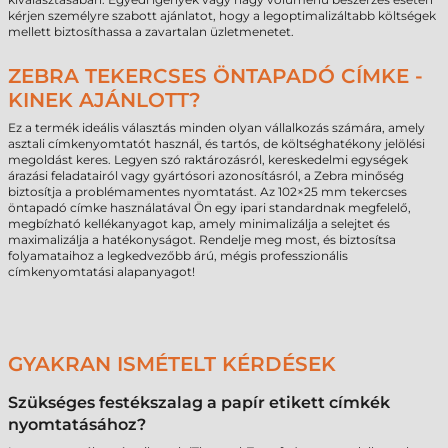
kérjen személyre szabott ajánlatot, hogy a legoptimalizáltabb költségek
mellett biztosíthassa a zavartalan üzletmenetet.
ZEBRA TEKERCSES ÖNTAPADÓ CÍMKE -
KINEK AJÁNLOTT?
Ez a termék ideális választás minden olyan vállalkozás számára, amely
asztali címkenyomtatót használ, és tartós, de költséghatékony jelölési
megoldást keres. Legyen szó raktározásról, kereskedelmi egységek
árazási feladatairól vagy gyártósori azonosításról, a Zebra minőség
biztosítja a problémamentes nyomtatást. Az 102×25 mm tekercses
öntapadó címke használatával Ön egy ipari standardnak megfelelő,
megbízható kellékanyagot kap, amely minimalizálja a selejtet és
maximalizálja a hatékonyságot. Rendelje meg most, és biztosítsa
folyamataihoz a legkedvezőbb árú, mégis professzionális
címkenyomtatási alapanyagot!
GYAKRAN ISMÉTELT KÉRDÉSEK
Szükséges festékszalag a papír etikett címkék
nyomtatásához?