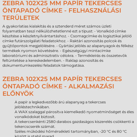
ZEBRA 102X25 MM PAPÍR TEKERCSES
ÖNTAPADÓ CÍMKE - FELHASZNÁLÁSI
TERÜLETEK
A gyakorlatias kialakítás és a sztenderd méret számos üzleti
folyamatban teszi nélkülözhetetlenné ezt a típust: - Vonalkód címke
készítése a készletnyilvántartáshoz. - Csomagcímke és logisztikai jelölő
címke futárszolgálati feladatokhoz. - Raktári azonosítás polcok és
gyűjtőpontok megjelölésére. - Gyártási jelölés az alapanyagok és félkész
termékek nyomon követésére. - Egészségügyi mintacímke
laboratóriumi és adminisztratív célokra. - Termékleírás és összetevők
feltüntetése a kereskedelemben. - Raklap azonosítás és
dokumentumkezelési feladatok támogatása.
ZEBRA 102X25 MM PAPÍR TEKERCSES
ÖNTAPADÓ CÍMKE - ALKALMAZÁSI
ELŐNYÖK
A papír a legkedvezőbb árú alapanyag a tekercses
jelöléstechnikában.
A WAX szalaggal párosítva kiemelkedő nyomatminőséget és éles
vonalkódokat biztosít.
A tekercsenkénti 2580 darabos gazdaságos kiszerelés csökkenti a
tekercscserék számát.
Széles működési hőmérsékleti tartományban, -20 °C és 80 °C
között is stabil marad.