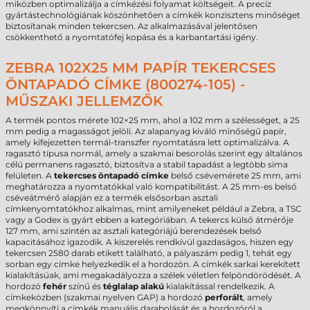
miközben optimalizálja a címkézési folyamat költségeit. A precíz
gyártástechnológiának köszönhetően a címkék konzisztens minőséget
biztosítanak minden tekercsen. Az alkalmazásával jelentősen
csökkenthető a nyomtatófej kopása és a karbantartási igény.
ZEBRA 102X25 MM PAPÍR TEKERCSES
ÖNTAPADÓ CÍMKE (800274-105) -
MŰSZAKI JELLEMZŐK
A termék pontos mérete 102×25 mm, ahol a 102 mm a szélességet, a 25
mm pedig a magasságot jelöli. Az alapanyag kiváló minőségű papír,
amely kifejezetten termál-transzfer nyomtatásra lett optimalizálva. A
ragasztó típusa normál, amely a szakmai besorolás szerint egy általános
célú permanens ragasztó, biztosítva a stabil tapadást a legtöbb sima
felületen. A
tekercses öntapadó címke
belső csévemérete 25 mm, ami
meghatározza a nyomtatókkal való kompatibilitást. A 25 mm-es belső
cséveátmérő alapján ez a termék elsősorban asztali
címkenyomtatókhoz alkalmas, mint amilyeneket például a Zebra, a TSC
vagy a Godex is gyárt ebben a kategóriában. A tekercs külső átmérője
127 mm, ami szintén az asztali kategóriájú berendezések belső
kapacitásához igazodik. A kiszerelés rendkívül gazdaságos, hiszen egy
tekercsen 2580 darab etikett található, a pályaszám pedig 1, tehát egy
sorban egy címke helyezkedik el a hordozón. A címkék sarkai kerekített
kialakításúak, ami megakadályozza a szélek véletlen felpöndörödését. A
hordozó
fehér
színű és
téglalap alakú
kialakítással rendelkezik. A
címkeközben (szakmai nyelven GAP) a hordozó
perforált
, amely
megkönnyíti a címkék manuális darabolását és a hordozóról a