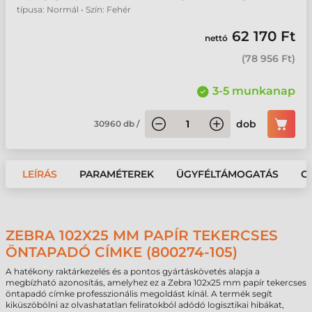
típusa: Normál • Szín: Fehér
62 170 Ft
nettó
(
78 956 Ft
)
3-5 munkanap
dob
30960
db
/
LEÍRÁS
PARAMÉTEREK
ÜGYFÉLTÁMOGATÁS
G
ZEBRA 102X25 MM PAPÍR TEKERCSES
ÖNTAPADÓ CÍMKE (800274-105)
A hatékony raktárkezelés és a pontos gyártáskövetés alapja a
megbízható azonosítás, amelyhez ez a Zebra 102x25 mm papír tekercses
öntapadó címke professzionális megoldást kínál. A termék segít
kiküszöbölni az olvashatatlan feliratokból adódó logisztikai hibákat,