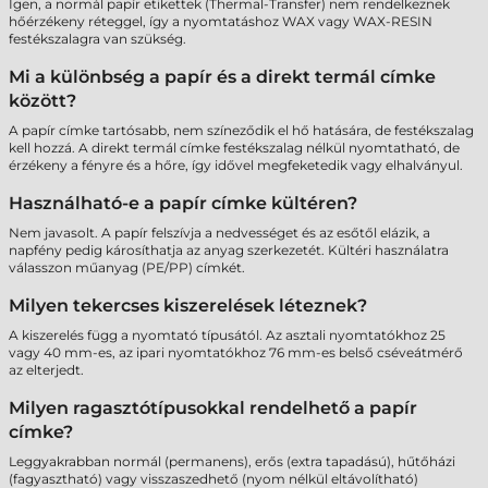
Igen, a normál papír etikettek (Thermal-Transfer) nem rendelkeznek
hőérzékeny réteggel, így a nyomtatáshoz WAX vagy WAX-RESIN
festékszalagra van szükség.
Mi a különbség a papír és a direkt termál címke
között?
A papír címke tartósabb, nem színeződik el hő hatására, de festékszalag
kell hozzá. A direkt termál címke festékszalag nélkül nyomtatható, de
érzékeny a fényre és a hőre, így idővel megfeketedik vagy elhalványul.
Használható-e a papír címke kültéren?
Nem javasolt. A papír felszívja a nedvességet és az esőtől elázik, a
napfény pedig károsíthatja az anyag szerkezetét. Kültéri használatra
válasszon műanyag (PE/PP) címkét.
Milyen tekercses kiszerelések léteznek?
A kiszerelés függ a nyomtató típusától. Az asztali nyomtatókhoz 25
vagy 40 mm-es, az ipari nyomtatókhoz 76 mm-es belső cséveátmérő
az elterjedt.
Milyen ragasztótípusokkal rendelhető a papír
címke?
Leggyakrabban normál (permanens), erős (extra tapadású), hűtőházi
(fagyasztható) vagy visszaszedhető (nyom nélkül eltávolítható)