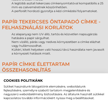
A legtöbb asztali tekercses címkenyomtatóval kompatibilis a 25
mm-es cséveméretnek köszönhetően.
A perforált hordozó gyorsítja a kézi címkézési folyamatokat.
PAPÍR TEKERCSES ÖNTAPADÓ CÍMKE -
FELHASZNÁLÁSI KORLÁTOK
Az alapanyag nem UV-álló, tartós és közvetlen napsugárzás
hatására a papír sárgulhat.
Nem vízálló, párás vagy nedves környezetben a címke elázhat
vagy hullámosodhat.
Kültéri, kitett helyeken való hosszú távú használata nem javasolt
a környezeti hatások miatt.
PAPÍR CÍMKE ÉLETTARTAM
ÖSSZEHASONLÍTÁS
Alapanyag típusa
Várható élettartam (beltér)
COOKIES POLITIKÁNK
Papír
1–3 év
Sütiket használunk látogatóink elemzésére, weboldalunk
Direkt termál
6–18 hónap
fejlesztésére, személyre szabott tartalom megjelenítésére és
Műanyag
5–10 év
nagyszerű weboldalélmény biztosítására. Az általunk használt sütikkel
kapcsolatos további információkért nyissa meg a beállításokat.
PAPÍR VS DIREKT TERMÁL – SZAKMAI