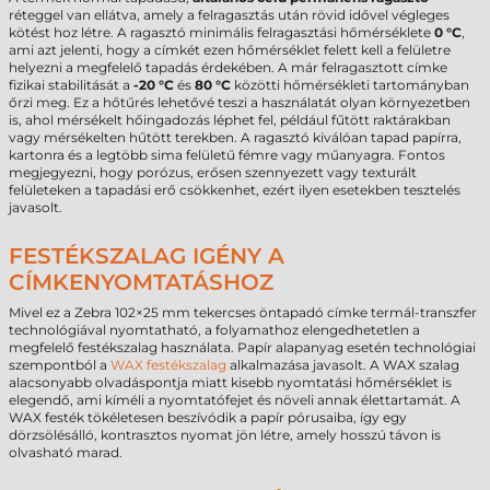
réteggel van ellátva, amely a felragasztás után rövid idővel végleges
kötést hoz létre. A ragasztó minimális felragasztási hőmérséklete
0 °C
,
ami azt jelenti, hogy a címkét ezen hőmérséklet felett kell a felületre
helyezni a megfelelő tapadás érdekében. A már felragasztott címke
fizikai stabilitását a
-20 °C
és
80 °C
közötti hőmérsékleti tartományban
őrzi meg. Ez a hőtűrés lehetővé teszi a használatát olyan környezetben
is, ahol mérsékelt hőingadozás léphet fel, például fűtött raktárakban
vagy mérsékelten hűtött terekben. A ragasztó kiválóan tapad papírra,
kartonra és a legtöbb sima felületű fémre vagy műanyagra. Fontos
megjegyezni, hogy porózus, erősen szennyezett vagy texturált
felületeken a tapadási erő csökkenhet, ezért ilyen esetekben tesztelés
javasolt.
FESTÉKSZALAG IGÉNY A
CÍMKENYOMTATÁSHOZ
Mivel ez a Zebra 102×25 mm tekercses öntapadó címke termál-transzfer
technológiával nyomtatható, a folyamathoz elengedhetetlen a
megfelelő festékszalag használata. Papír alapanyag esetén technológiai
szempontból a
WAX festékszalag
alkalmazása javasolt. A WAX szalag
alacsonyabb olvadáspontja miatt kisebb nyomtatási hőmérséklet is
elegendő, ami kíméli a nyomtatófejet és növeli annak élettartamát. A
WAX festék tökéletesen beszívódik a papír pórusaiba, így egy
dörzsölésálló, kontrasztos nyomat jön létre, amely hosszú távon is
olvasható marad.