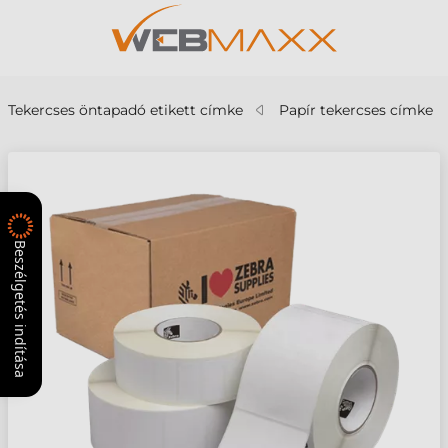
Tekercses öntapadó etikett címke
Papír tekercses címke
Beszélgetés indítása