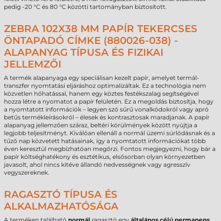
pedig -20 °C és 80 °C közötti tartományban biztosított.
ZEBRA 102X38 MM PAPÍR TEKERCSES
ÖNTAPADÓ CÍMKE (880026-038) -
ALAPANYAG TÍPUSA ÉS FIZIKAI
JELLEMZŐI
A termék alapanyaga egy speciálisan kezelt papír, amelyet termál-
transzfer nyomtatási eljáráshoz optimalizáltak. Ez a technológia nem
közvetlen hőhatással, hanem egy köztes festékszalag segítségével
hozza létre a nyomatot a papír felületén. Ez a megoldás biztosítja, hogy
a nyomtatott információk – legyen szó sűrű vonalkódokról vagy apró
betűs termékleírásokról – élesek és kontrasztosak maradjanak. A papír
alapanyag jellemzően száraz, beltéri körülmények között nyújtja a
legjobb teljesítményt. Kiválóan ellenáll a normál üzemi súrlódásnak és a
tűző nap közvetett hatásainak, így a nyomtatott információkat több
éven keresztül megbízhatóan megőrzi. Fontos megjegyezni, hogy bár a
papír költséghatékony és esztétikus, elsősorban olyan környezetben
javasolt, ahol nincs kitéve állandó nedvességnek vagy agresszív
vegyszereknek.
RAGASZTÓ TÍPUSA ÉS
ALKALMAZHATÓSÁGA
A terméken található
normál
ragasztó egy
általános célú permanens