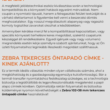
A megfelelő jelöléstechnikai eszköz kiválasztása során a technológiai
kompatibilitás és a környezeti hatások egyaránt mérvadóak. Nem
csupán a nyomtató típusát, hanem a felragasztási felület textúráját és a
várható élettartamot is figyelembe kell venni a beszerzési döntés
meghozatalakor. Egy rosszul megválasztott alapanyag vagy ragasztó
komoly logisztikai zavarokat okozhat a későbbiekben.
Amennyiben kérdése merül fel a kompatibilitással kapcsolatban, vagy
speciális környezeti terhelésre keres megoldást, szakértő csapatunk
készséggel áll rendelkezésére. Egyedi igények vagy nagy volumenű
megrendelés esetén kérje személyre szabott ajánlatunkat, hogy az Ön
üzleti folyamataihoz leginkább illeszkedő megoldást szállíthassuk.
ZEBRA TEKERCSES ÖNTAPADÓ CÍMKE -
KINEK AJÁNLOTT?
Ez a termék ideális választás minden olyan vállalkozás számára, ahol a
megbízhatóság és a gazdaságosság egyensúlya kulcsfontosságú. Bár a
termál-transzfer nyomtatáshoz festékszalag szükséges, ez a technológia
biztosítja a legidőtállóbb és legprofesszionálisabb megjelenést a papír
alapú címkék körében. Optimalizálja raktári folyamatait és biztosítsa
küldeményei nyomon követhetőségét a
Zebra 102×38 mm tekercses
öntapadó címke
használatával!