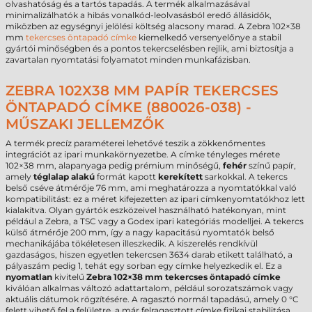
olvashatóság és a tartós tapadás. A termék alkalmazásával
minimalizálhatók a hibás vonalkód-leolvasásból eredő állásidők,
miközben az egységnyi jelölési költség alacsony marad. A Zebra 102×38
mm
tekercses öntapadó címke
kiemelkedő versenyelőnye a stabil
gyártói minőségben és a pontos tekercselésben rejlik, ami biztosítja a
zavartalan nyomtatási folyamatot minden munkafázisban.
ZEBRA 102X38 MM PAPÍR TEKERCSES
ÖNTAPADÓ CÍMKE (880026-038) -
MŰSZAKI JELLEMZŐK
A termék precíz paraméterei lehetővé teszik a zökkenőmentes
integrációt az ipari munkakörnyezetbe. A címke tényleges mérete
102×38 mm, alapanyaga pedig prémium minőségű,
fehér
színű papír,
amely
téglalap alakú
formát kapott
kerekített
sarkokkal. A tekercs
belső cséve átmérője 76 mm, ami meghatározza a nyomtatókkal való
kompatibilitást: ez a méret kifejezetten az ipari címkenyomtatókhoz lett
kialakítva. Olyan gyártók eszközeivel használható hatékonyan, mint
például a Zebra, a TSC vagy a Godex ipari kategóriás modelljei. A tekercs
külső átmérője 200 mm, így a nagy kapacitású nyomtatók belső
mechanikájába tökéletesen illeszkedik. A kiszerelés rendkívül
gazdaságos, hiszen egyetlen tekercsen 3634 darab etikett található, a
pályaszám pedig 1, tehát egy sorban egy címke helyezkedik el. Ez a
nyomatlan
kivitelű
Zebra 102×38 mm tekercses öntapadó címke
kiválóan alkalmas változó adattartalom, például sorozatszámok vagy
aktuális dátumok rögzítésére. A ragasztó normál tapadású, amely 0 °C
felett vihető fel a felületre, a már felragasztott címke fizikai stabilitása