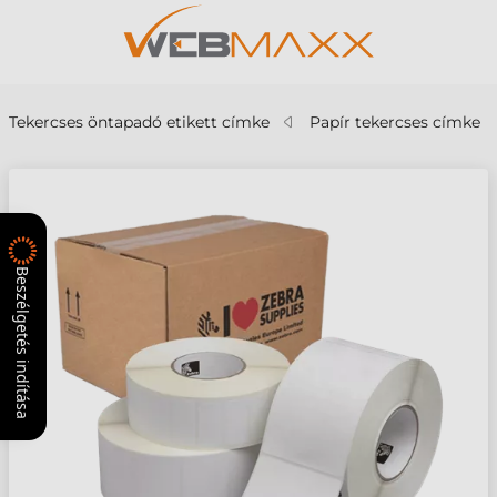
Tekercses öntapadó etikett címke
Papír tekercses címke
Beszélgetés indítása