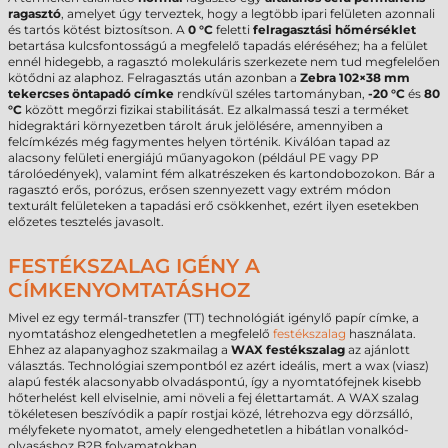
ragasztó
, amelyet úgy terveztek, hogy a legtöbb ipari felületen azonnali
és tartós kötést biztosítson. A
0 °C
feletti
felragasztási hőmérséklet
betartása kulcsfontosságú a megfelelő tapadás eléréséhez; ha a felület
ennél hidegebb, a ragasztó molekuláris szerkezete nem tud megfelelően
kötődni az alaphoz. Felragasztás után azonban a
Zebra 102×38 mm
tekercses öntapadó címke
rendkívül széles tartományban,
-20 °C
és
80
°C
között megőrzi fizikai stabilitását. Ez alkalmassá teszi a terméket
hidegraktári környezetben tárolt áruk jelölésére, amennyiben a
felcímkézés még fagymentes helyen történik. Kiválóan tapad az
alacsony felületi energiájú műanyagokon (például PE vagy PP
tárolóedények), valamint fém alkatrészeken és kartondobozokon. Bár a
ragasztó erős, porózus, erősen szennyezett vagy extrém módon
texturált felületeken a tapadási erő csökkenhet, ezért ilyen esetekben
előzetes tesztelés javasolt.
FESTÉKSZALAG IGÉNY A
CÍMKENYOMTATÁSHOZ
Mivel ez egy termál-transzfer (TT) technológiát igénylő papír címke, a
nyomtatáshoz elengedhetetlen a megfelelő
festékszalag
használata.
Ehhez az alapanyaghoz szakmailag a
WAX festékszalag
az ajánlott
választás. Technológiai szempontból ez azért ideális, mert a wax (viasz)
alapú festék alacsonyabb olvadáspontú, így a nyomtatófejnek kisebb
hőterhelést kell elviselnie, ami növeli a fej élettartamát. A WAX szalag
tökéletesen beszívódik a papír rostjai közé, létrehozva egy dörzsálló,
mélyfekete nyomatot, amely elengedhetetlen a hibátlan vonalkód-
olvasáshoz B2B folyamatokban.