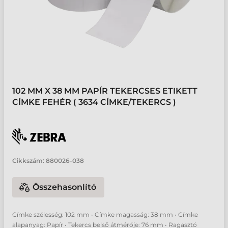
102 MM X 38 MM PAPÍR TEKERCSES ETIKETT
CÍMKE FEHÉR ( 3634 CÍMKE/TEKERCS )
Cikkszám:
880026-038
Összehasonlító
Címke szélesség: 102 mm • Címke magasság: 38 mm • Címke
alapanyag: Papír • Tekercs belső átmérője: 76 mm • Ragasztó