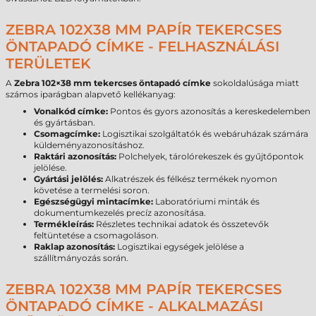
ZEBRA 102X38 MM PAPÍR TEKERCSES
ÖNTAPADÓ CÍMKE - FELHASZNÁLÁSI
TERÜLETEK
A
Zebra 102×38 mm tekercses öntapadó címke
sokoldalúsága miatt
számos iparágban alapvető kellékanyag:
Vonalkód címke:
Pontos és gyors azonosítás a kereskedelemben
és gyártásban.
Csomagcímke:
Logisztikai szolgáltatók és webáruházak számára
küldeményazonosításhoz.
Raktári azonosítás:
Polchelyek, tárolórekeszek és gyűjtőpontok
jelölése.
Gyártási jelölés:
Alkatrészek és félkész termékek nyomon
követése a termelési soron.
Egészségügyi mintacímke:
Laboratóriumi minták és
dokumentumkezelés precíz azonosítása.
Termékleírás:
Részletes technikai adatok és összetevők
feltüntetése a csomagoláson.
Raklap azonosítás:
Logisztikai egységek jelölése a
szállítmányozás során.
ZEBRA 102X38 MM PAPÍR TEKERCSES
ÖNTAPADÓ CÍMKE - ALKALMAZÁSI