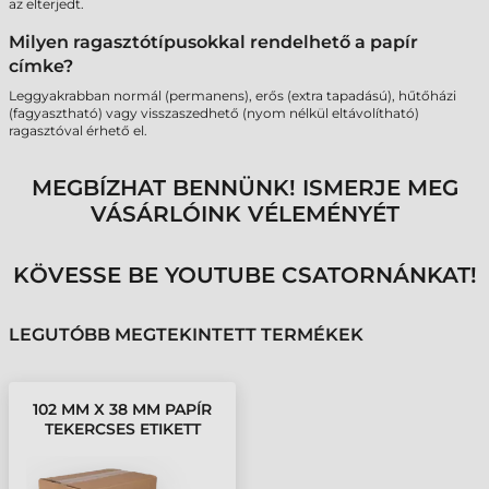
az elterjedt.
Milyen ragasztótípusokkal rendelhető a papír
címke?
Leggyakrabban normál (permanens), erős (extra tapadású), hűtőházi
(fagyasztható) vagy visszaszedhető (nyom nélkül eltávolítható)
ragasztóval érhető el.
MEGBÍZHAT BENNÜNK! ISMERJE MEG
VÁSÁRLÓINK VÉLEMÉNYÉT
KÖVESSE BE YOUTUBE CSATORNÁNKAT!
LEGUTÓBB MEGTEKINTETT TERMÉKEK
102 MM X 38 MM PAPÍR
TEKERCSES ETIKETT
CÍMKE FEHÉR ( 3634
CÍMKE/TEKERCS )