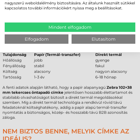
nagyszerű weboldalélmény biztosítására. Az általunk használt sütikkel
Alapanyag típusa
Várható élettartam (beltér)
kapcsolatos további információkért nyissa meg a beállításokat.
Papír
1–3 év
Direkt termál
6–18 hónap
Műanyag
5–10 év
Mindent elfogadom
PAPÍR VS DIREKT TERMÁL – SZAKMAI
Elfogadom
Elutasítom
ÖSSZEHASONLÍTÁS
Tulajdonság
Papír (Termál-transzfer)
Direkt termál
Hőállóság
jobb
gyenge
Fényállóság
stabil
fakul
Költség
alacsony
nagyon alacsony
Tartósság
1–3 év
6–18 hónap
A fenti adatok alapján látható, hogy a papír alapanyagú
Zebra 102×38
mm tekercses öntapadó címke
jelentősen hosszabb élettartamot és
stabilabb olvashatóságot biztosít a direkt termál megoldásokkal
szemben. Míg a direkt termál technológia a rendkívül rövid távú
feladatoknál költséghatékony, addig a papír alapú termál-transzfer
nyomtatás a biztonságos, közép- és hosszabb távú B2B azonosítás
záloga.
NEM BIZTOS BENNE, MELYIK CÍMKE AZ
IDEÁLIS?