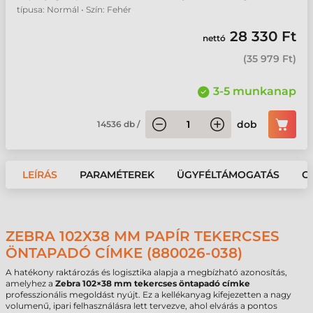
típusa: Normál • Szín: Fehér
28 330 Ft
nettó
(
35 979 Ft
)
3-5 munkanap
dob
14536
db
/
LEÍRÁS
PARAMÉTEREK
ÜGYFÉLTÁMOGATÁS
G
ZEBRA 102X38 MM PAPÍR TEKERCSES
ÖNTAPADÓ CÍMKE (880026-038)
A hatékony raktározás és logisztika alapja a megbízható azonosítás,
amelyhez a
Zebra 102×38 mm tekercses öntapadó címke
professzionális megoldást nyújt. Ez a kellékanyag kifejezetten a nagy
volumenű, ipari felhasználásra lett tervezve, ahol elvárás a pontos