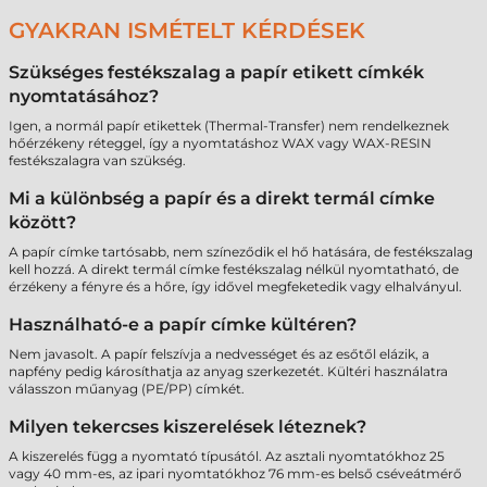
GYAKRAN ISMÉTELT KÉRDÉSEK
Szükséges festékszalag a papír etikett címkék
nyomtatásához?
Igen, a normál papír etikettek (Thermal-Transfer) nem rendelkeznek
hőérzékeny réteggel, így a nyomtatáshoz WAX vagy WAX-RESIN
festékszalagra van szükség.
Mi a különbség a papír és a direkt termál címke
között?
A papír címke tartósabb, nem színeződik el hő hatására, de festékszalag
kell hozzá. A direkt termál címke festékszalag nélkül nyomtatható, de
érzékeny a fényre és a hőre, így idővel megfeketedik vagy elhalványul.
Használható-e a papír címke kültéren?
Nem javasolt. A papír felszívja a nedvességet és az esőtől elázik, a
napfény pedig károsíthatja az anyag szerkezetét. Kültéri használatra
válasszon műanyag (PE/PP) címkét.
Milyen tekercses kiszerelések léteznek?
A kiszerelés függ a nyomtató típusától. Az asztali nyomtatókhoz 25
vagy 40 mm-es, az ipari nyomtatókhoz 76 mm-es belső cséveátmérő