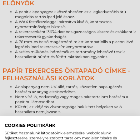
ELŐNYÖK
A papír alapanyagnak köszönhetően ez a legkedvezőbb árú
megoldás tartós ipari jelöléshez.
A WAX festékszalaggal párosítva kiváló, kontrasztos
nyomatminőséget biztosít.
A tekercsenkénti 3634 darabos gazdaságos kiszerelés csökkenti a
tekercscserék gyakoriságát.
A 76 mm-es belső magátmérő miatt kompatibilis a piacon lévő
legtöbb ipari tekercses címkenyomtatóval.
A széles működési hőmérséklet-tartomány lehetővé teszi a
használatát hűtött és fűtött raktárakban egyaránt.
PAPÍR TEKERCSES ÖNTAPADÓ CÍMKE -
FELHASZNÁLÁSI KORLÁTOK
Az alapanyag nem UV-álló, tartós, közvetlen napsugárzás
hatására az anyag elszíneződhet.
Nem vízálló, nedvesség vagy magas páratartalom hatására a
papír hullámosodhat.
Kültéri, az időjárás viszontagságainak kitett helyeken való
használata nem javasolt.
PAPÍR CÍMKE ÉLETTARTAM
COOKIES POLITIKÁNK
ÖSSZEHASONLÍTÁS
Sütiket használunk látogatóink elemzésére, weboldalunk
fejlesztésére, személyre szabott tartalom megjelenítésére és