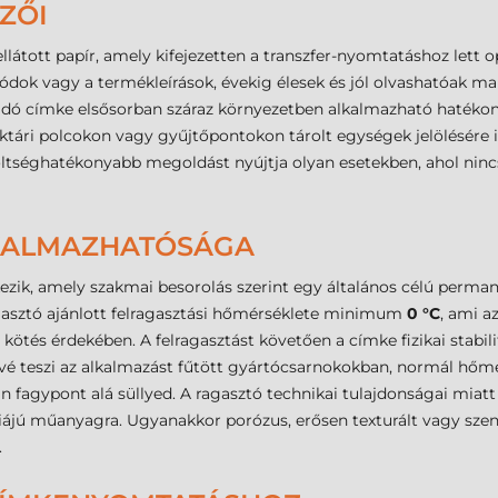
MZŐI
llátott papír, amely kifejezetten a transzfer-nyomtatáshoz lett o
dok vagy a termékleírások, évekig élesek és jól olvashatóak ma
ó címke elsősorban száraz környezetben alkalmazható hatékonya
aktári polcokon vagy gyűjtőpontokon tárolt egységek jelölésére i
öltséghatékonyabb megoldást nyújtja olyan esetekben, ahol ninc
LKALMAZHATÓSÁGA
zik, amely szakmai besorolás szerint egy általános célú permane
 ragasztó ajánlott felragasztási hőmérséklete minimum
0 °C
, ami a
es kötés érdekében. A felragasztást követően a címke fizikai stabil
 teszi az alkalmazást fűtött gyártócsarnokokban, normál hőmér
n fagypont alá süllyed. A ragasztó technikai tulajdonságai miatt
giájú műanyagra. Ugyanakkor porózus, erősen texturált vagy szenn
.