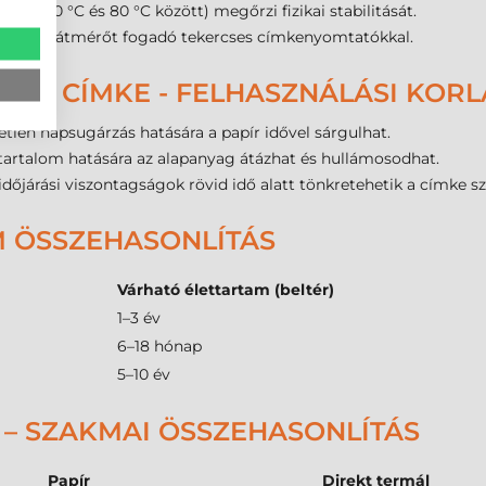
 (-20 °C és 80 °C között) megőrzi fizikai stabilitását.
-es cséveátmérőt fogadó tekercses címkenyomtatókkal.
ADÓ CÍMKE - FELHASZNÁLÁSI KOR
tlen napsugárzás hatására a papír idővel sárgulhat.
artalom hatására az alapanyag átázhat és hullámosodhat.
időjárási viszontagságok rövid idő alatt tönkretehetik a címke sz
M ÖSSZEHASONLÍTÁS
Várható élettartam (beltér)
1–3 év
6–18 hónap
5–10 év
 – SZAKMAI ÖSSZEHASONLÍTÁS
Papír
Direkt termál