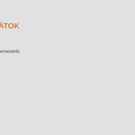
LÁTOK
erkezetét.