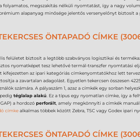
i a folyamatos, megszakítás nélküli nyomtatást, így a nagy volu
 prémium alapanyag minősége jelentős versenyelőnyt biztosít a 
TEKERCSES ÖNTAPADÓ CÍMKE (3006
is felületet biztosít a legtöbb szabványos logisztikai és termék
ztos nyomatképet tesz lehetővé termál-transzfer nyomtatási elj
t kifejezetten az ipari kategóriás címkenyomtatókhoz lett terve
sítja a zavartalan adagolást. Egyetlen tekercsen összesen 4225 
álók számára. A pályaszám 1, azaz a címkék egy sorban helyezk
a pedig
téglalap alakú
. Ez a típus egy nyomatlan címke, így a fel
 GAP) a hordozó
perforált
, amely megkönnyíti a címkék manuális
dó címke
alkalmas többek között Zebra, TSC vagy Godex ipari n
TEKERCSES ÖNTAPADÓ CÍMKE (3006