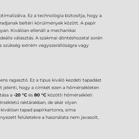
ptimalizálva. Ez a technológia biztosítja, hogy a
radjanak beltéri körülmények között. A papír
n. Kiválóan ellenáll a mechanikai
deális választás. A szakmai döntéshozatal során
s szükség extrém vegyszerállóságra vagy
ns ragasztó. Ez a típus kiváló kezdeti tapadást
zt jelenti, hogy a címkét ezen a hőmérsékleten
itása a
-20 °C
és
80 °C
közötti hőmérsékleti
sékletű raktárakban, de akár olyan
 kiválóan tapad papírkartonra, sima
yezett felületekre a használata nem javasolt,