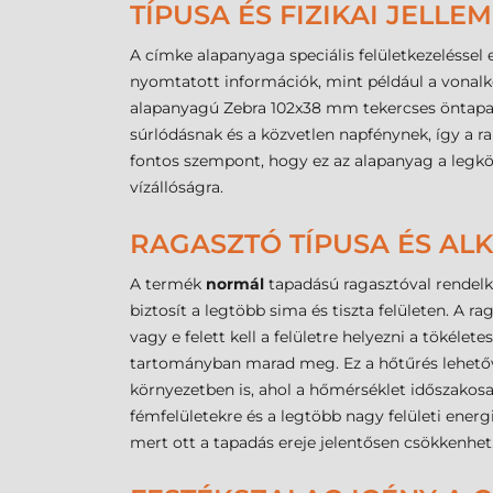
TÍPUSA ÉS FIZIKAI JELLE
A címke alapanyaga speciális felületkezeléssel e
nyomtatott információk, mint például a vonalkó
alapanyagú Zebra 102x38 mm tekercses öntapad
súrlódásnak és a közvetlen napfénynek, így a r
fontos szempont, hogy ez az alapanyag a legk
vízállóságra.
RAGASZTÓ TÍPUSA ÉS A
A termék
normál
tapadású ragasztóval rendelke
biztosít a legtöbb sima és tiszta felületen. A
vagy e felett kell a felületre helyezni a tökélet
tartományban marad meg. Ez a hőtűrés lehetővé
környezetben is, ahol a hőmérséklet időszakosa
fémfelületekre és a legtöbb nagy felületi ener
mert ott a tapadás ereje jelentősen csökkenhet