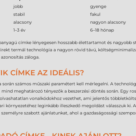
jobb
gyenge
stabil
fakul
alacsony
nagyon alacsony
1–3 év
6–18 hónap
lapanyagú címke lényegesen hosszabb élettartamot és nagyobb sta
irekt termál technológia a nagyon rövid távú, költségminimalizál
azonosítás záloga.
IK CÍMKE AZ IDEÁLIS?
a során számos műszaki paramétert kell mérlegelni. A technológia
usa mind meghatározó tényezők a beszerzési döntés során. Egy r
 olvashatatlan vonalkódokhoz vezethet, ami jelentős többletköl
ipari környezetéhez leginkább illeszkedő megoldást válasszuk ki.
e személyre szabott ajánlatunkat, ahol a gazdaságossági szempo
ADÓ CÍMKE - KINEK AJÁNLOTT?