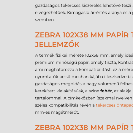
gazdaságos tekercses kiszerelés lehetővé tesz
elvégezhetőek. Kimagasló ár-érték aránya és a
szemben.
ZEBRA 102X38 MM PAPÍR 
JELLEMZŐK
A termék fizikai mérete 102x38 mm, amely ideál
prémium minőségű papír, amely tiszta, kontras
ami meghatározza a kompatibilitást: ez a mére
nyomtatók belső mechanikájába illeszkedve bizto
gazdaságos megoldás a nagy volumenű felhaszn
kerekített kialakításúak, a színe
fehér
, az alakj
tartalommal. A címkeközben (szakmai nyelven
széles kompatibilitás révén a
tekercses öntapa
mm-es magátmérőt.
ZEBRA 102X38 MM PAPÍR 