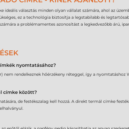
 ideális választás minden olyan vállalat számára, ahol az üzem
séges, ez a technológia biztosítja a legstabilabb és legtartósa
számára a problémamentes azonosítást a legkedvezőbb árú, ipari
DÉSEK
t címkék nyomtatásához?
sfer) nem rendelkeznek hőérzékeny réteggel, így a nyomtatásho
ál címke között?
atására, de festékszalag kell hozzá. A direkt termál címke fest
elhalványul.
s az esőtől elázik, a napfény pedig károsíthatja az anyag szerkez