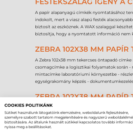
FESTÉKSZALAG IGÉNY A
A papír alapanyagú címkék nyomtatásához ter
indokolt, mert a viasz alapú festék alacsonyabb
biztosít az eszköznek. A WAX szalaggal készíte
biztosítja, hogy a nyomtatott információ nem k
ZEBRA 102X38 MM PAPÍR
A Zebra 102x38 mm tekercses öntapadó címke s
csomagcímke a logisztikai folyamatok során - 
mintacímke laboratóriumi környezetbe - részletes
egységrakomány képzés - dokumentumkezelés és 
ZEBRA 102X38 MM PAPÍR
COOKIES POLITIKÁNK
A legkedvezőbb árú alapanyag a tartós, t
Sütiket használunk látogatóink elemzésére, weboldalunk fejlesztésére,
Kimagasló nyomatminőség érhető el WAX f
személyre szabott tartalom megjelenítésére és nagyszerű weboldalélm
A tekercsenkénti 4225 darabos gazdaságos 
biztosítására. Az általunk használt sütikkel kapcsolatos további informác
nyissa meg a beállításokat.
Megfelelő mechanikai dörzsölés elleni v