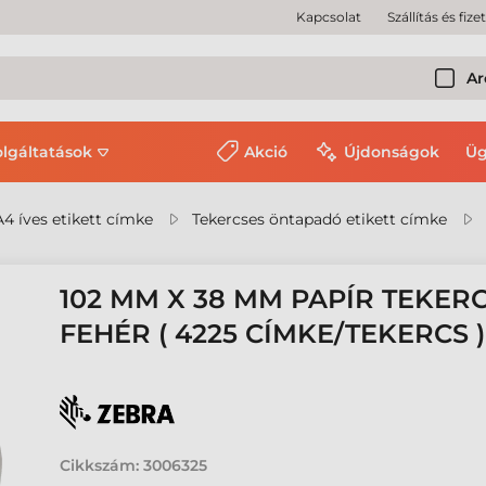
Kapcsolat
Szállítás és fize
Ar
olgáltatások
Akció
Újdonságok
Üg
A4 íves etikett címke
Tekercses öntapadó etikett címke
102 MM X 38 MM PAPÍR TEKERC
FEHÉR ( 4225 CÍMKE/TEKERCS )
Cikkszám:
3006325