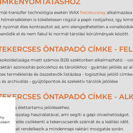
 CÍMKENYOMTATÁSHOZ
mál-transzfer technológia esetén WAX
festékszalag
alkalmazása 
 hőmérsékleten is tökéletesen rögzül a papír rostjaihoz, így kí
tt nyomat éles kontrasztot ad, ami elengedhetetlen a vonalkódo
enődik el és nem fakul ki normál tárolási körülmények között.
 TEKERCSES ÖNTAPADÓ CÍMKE - FE
okoldalúsága miatt számos B2B szektorban alkalmazható: - von
raktári azonosítás polcokhoz és tárolókhoz - gyártási jelölés a
 termékleírás és összetevők listázása - logisztikai jelölő címke a
archiválás - gyűjtőpontok és szelektív tárolók jelölése
 TEKERCSES ÖNTAPADÓ CÍMKE - A
öbb éves élettartamú jelölésekhez.
estékszalag használatával, ami segíti a gépi olvashatóságot.
ény
kiszerelés csökkenti a tekercscserék számát és a leállási időt.
iókért
édelemmel rendelkezik a mindennapi raktári mozgatás során.