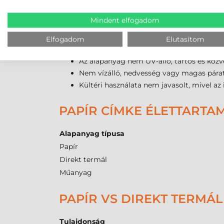
Széles működési hőmérsékleti tartományban
Kompatibilis az ipari szabványú, 76 mm
Mindent elfogadom
Elfogadom
Elutasítom
PAPÍR TEKERCSES ÖNTAP
Az alapanyag nem UV-álló, tartós és közve
Nem vízálló, nedvesség vagy magas párat
Kültéri használata nem javasolt, mivel az 
PAPÍR CÍMKE ÉLETTARTA
Alapanyag típusa
Papír
Direkt termál
Műanyag
PAPÍR VS DIREKT TERMÁL
Tulajdonság