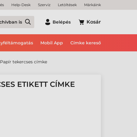
tés
Help-Desk
Szerviz
Letöltések
Márkáink
Kosár
chívban is
Belépés
yféltámogatás
Mobil App
Címke kereső
Papír tekercses címke
SES ETIKETT CÍMKE