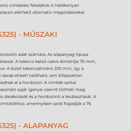
menű címkézési feladatok is hatékonyan
piacon elérhető alternatív megoldásokkal
325) - MŰSZAKI
azonosító adat számára. Az alapanyag típusa
árással. A tekercs belső cséve átmérője 76 mm,
zve. A külső tekercsátmérő 200 mm, így a
darab etikett található, ami kifejezetten
ednek el a hordozón. A címkék sarkai
használó saját igényei szerint töltheti meg
 darabolását és a hordozóról a leválasztását. A
yomtatókhoz, amennyiben azok fogadják a 76
325) - ALAPANYAG