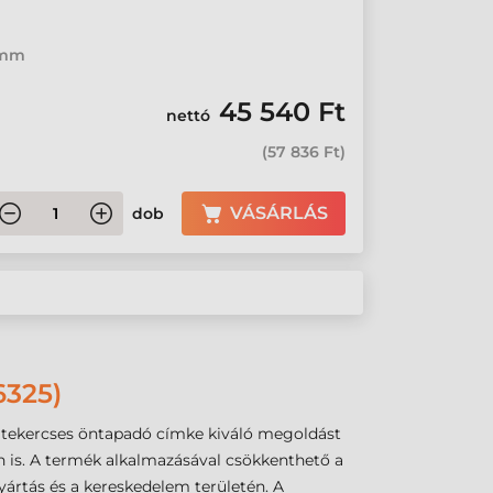
6 mm
45 540 Ft
nettó
(
57 836 Ft
)
VÁSÁRLÁS
dob
325)
m tekercses öntapadó címke kiváló megoldást
ben is. A termék alkalmazásával csökkenthető a
ártás és a kereskedelem területén. A