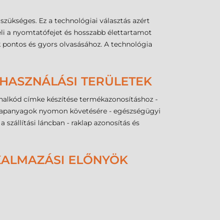
szükséges. Ez a technológiai választás azért
méli a nyomtatófejet és hosszabb élettartamot
k pontos és gyors olvasásához. A technológia
LHASZNÁLÁSI TERÜLETEK
alkód címke készítése termékazonosításhoz -
z alapanyagok nyomon követésére - egészségügyi
 szállítási láncban - raklap azonosítás és
LKALMAZÁSI ELŐNYÖK