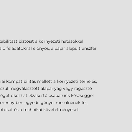
bilitást biztosít a környezeti hatásokkal
ó feladatoknál előnyös, a papír alapú transzfer
i kompatibilitás mellett a környezeti terhelés,
osszul megválasztott alapanyag vagy ragasztó
tséget okozhat. Szakértő csapatunk készséggel
 Amennyiben egyedi igényei merülnének fel,
ntokat és a technikai követelményeket