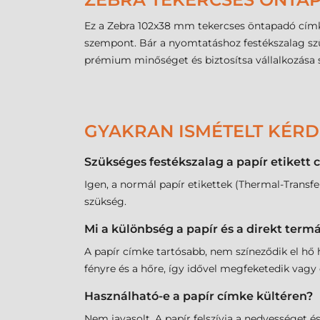
Ez a Zebra 102x38 mm tekercses öntapadó címke
szempont. Bár a nyomtatáshoz festékszalag szük
prémium minőséget és biztosítsa vállalkozása 
GYAKRAN ISMÉTELT KÉR
Szükséges festékszalag a papír etiket
Igen, a normál papír etikettek (Thermal-Tran
szükség.
Mi a különbség a papír és a direkt term
A papír címke tartósabb, nem színeződik el hő h
fényre és a hőre, így idővel megfeketedik vagy 
Használható-e a papír címke kültéren?
Nem javasolt. A papír felszívja a nedvességet é