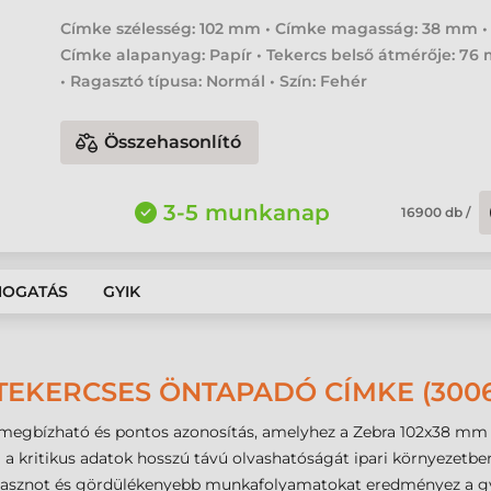
Címke szélesség: 102 mm • Címke magasság: 38 mm •
Címke alapanyag: Papír • Tekercs belső átmérője: 7
• Ragasztó típusa: Normál • Szín: Fehér
Összehasonlító
3-5 munkanap
16900
db
/
MOGATÁS
GYIK
TEKERCSES ÖNTAPADÓ CÍMKE (3006
 a megbízható és pontos azonosítás, amelyhez a Zebra 102x38 m
ítja a kritikus adatok hosszú távú olvashatóságát ipari környezet
i hasznot és gördülékenyebb munkafolyamatokat eredményez a gy