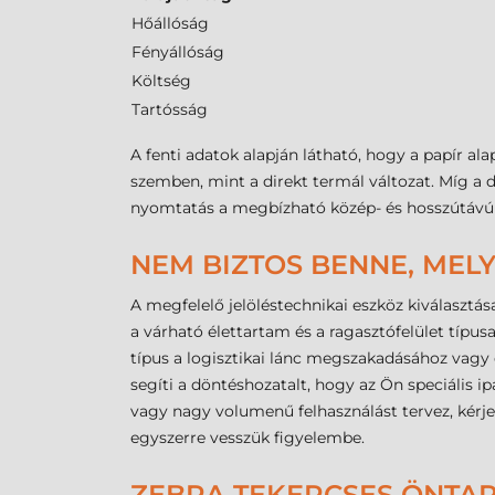
Hőállóság
Fényállóság
Költség
Tartósság
A fenti adatok alapján látható, hogy a papír a
szemben, mint a direkt termál változat. Míg a d
nyomtatás a megbízható közép- és hosszútávú 
NEM BIZTOS BENNE, MELY
A megfelelő jelöléstechnikai eszköz kiválasztás
a várható élettartam és a ragasztófelület típ
típus a logisztikai lánc megszakadásához vagy
segíti a döntéshozatalt, hogy az Ön speciális 
vagy nagy volumenű felhasználást tervez, kérj
egyszerre vesszük figyelembe.
ZEBRA TEKERCSES ÖNTAP