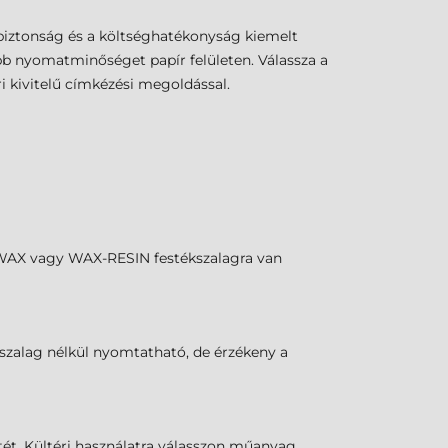
biztonság és a költséghatékonyság kiemelt
bb nyomatminőséget papír felületen. Válassza a
 kivitelű címkézési megoldással.
z WAX vagy WAX-RESIN festékszalagra van
ékszalag nélkül nyomtatható, de érzékeny a
etét. Kültéri használatra válasszon műanyag