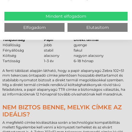
Direkt termál
6–18 hónap
Műanyag
5–10 év
Mindent elfogadom
PAPÍR VS DIREKT TERMÁL – SZAKMAI
Elfogadom
Elutasítom
ÖSSZEHASONLÍTÁS
Tulajdonság
Papír
Direkt termál
Hőállóság
jobb
gyenge
Fényállóság
stabil
fakul
Költség
alacsony
nagyon alacsony
Tartósság
1–3 év
6–18 hónap
A fenti táblázat alapján látható, hogy a papír alapanyagú Zebra 102×51
mm tekercses öntapadó címke jelentősen hosszabb élettartamot és
stabilabb nyomatot biztosít a direkt termál megoldásokkal szemben.
Míg a direkt termál címkék rendkívül költséghatékonyak rövid távú
feladatokra, a papír alapanyagú TTR címke a biztonságos választás, ha
az információknak 12 hónapnál tovább olvashatónak kell maradniuk.
NEM BIZTOS BENNE, MELYIK CÍMKE AZ
IDEÁLIS?
A megfelelő címke kiválasztása során a technológiai kompatibilitás
mellett figyelembe kell venni a környezeti terhelést és az elvárt
élettartamot is. A Zebra 102×51 mm tekercses öntapadó címke kiváló