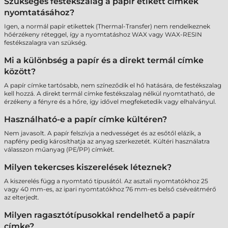
Szükséges festékszalag a papír etikett címkék
nyomtatásához?
Igen, a normál papír etikettek (Thermal-Transfer) nem rendelkeznek
hőérzékeny réteggel, így a nyomtatáshoz WAX vagy WAX-RESIN
festékszalagra van szükség.
Mi a különbség a papír és a direkt termál címke
között?
A papír címke tartósabb, nem színeződik el hő hatására, de festékszalag
kell hozzá. A direkt termál címke festékszalag nélkül nyomtatható, de
érzékeny a fényre és a hőre, így idővel megfeketedik vagy elhalványul.
Használható-e a papír címke kültéren?
Nem javasolt. A papír felszívja a nedvességet és az esőtől elázik, a
napfény pedig károsíthatja az anyag szerkezetét. Kültéri használatra
válasszon műanyag (PE/PP) címkét.
Milyen tekercses kiszerelések léteznek?
A kiszerelés függ a nyomtató típusától. Az asztali nyomtatókhoz 25
vagy 40 mm-es, az ipari nyomtatókhoz 76 mm-es belső cséveátmérő
az elterjedt.
Milyen ragasztótípusokkal rendelhető a papír
címke?