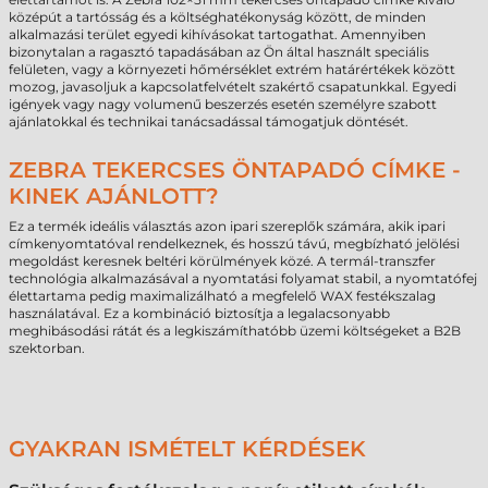
középút a tartósság és a költséghatékonyság között, de minden
alkalmazási terület egyedi kihívásokat tartogathat. Amennyiben
bizonytalan a ragasztó tapadásában az Ön által használt speciális
felületen, vagy a környezeti hőmérséklet extrém határértékek között
mozog, javasoljuk a kapcsolatfelvételt szakértő csapatunkkal. Egyedi
igények vagy nagy volumenű beszerzés esetén személyre szabott
ajánlatokkal és technikai tanácsadással támogatjuk döntését.
ZEBRA TEKERCSES ÖNTAPADÓ CÍMKE -
KINEK AJÁNLOTT?
Ez a termék ideális választás azon ipari szereplők számára, akik ipari
címkenyomtatóval rendelkeznek, és hosszú távú, megbízható jelölési
megoldást keresnek beltéri körülmények közé. A termál-transzfer
technológia alkalmazásával a nyomtatási folyamat stabil, a nyomtatófej
élettartama pedig maximalizálható a megfelelő WAX festékszalag
használatával. Ez a kombináció biztosítja a legalacsonyabb
meghibásodási rátát és a legkiszámíthatóbb üzemi költségeket a B2B
szektorban.
GYAKRAN ISMÉTELT KÉRDÉSEK