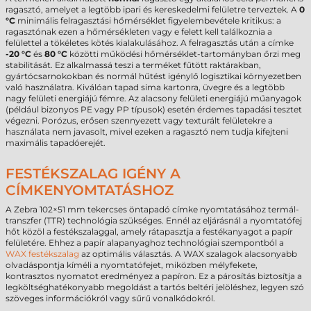
ragasztó, amelyet a legtöbb ipari és kereskedelmi felületre terveztek. A
0
°C
minimális felragasztási hőmérséklet figyelembevétele kritikus: a
ragasztónak ezen a hőmérsékleten vagy e felett kell találkoznia a
felülettel a tökéletes kötés kialakulásához. A felragasztás után a címke
-20 °C
és
80 °C
közötti működési hőmérséklet-tartományban őrzi meg
stabilitását. Ez alkalmassá teszi a terméket fűtött raktárakban,
gyártócsarnokokban és normál hűtést igénylő logisztikai környezetben
való használatra. Kiválóan tapad sima kartonra, üvegre és a legtöbb
nagy felületi energiájú fémre. Az alacsony felületi energiájú műanyagok
(például bizonyos PE vagy PP típusok) esetén érdemes tapadási tesztet
végezni. Porózus, erősen szennyezett vagy texturált felületekre a
használata nem javasolt, mivel ezeken a ragasztó nem tudja kifejteni
maximális tapadóerejét.
FESTÉKSZALAG IGÉNY A
CÍMKENYOMTATÁSHOZ
A Zebra 102×51 mm tekercses öntapadó címke nyomtatásához termál-
transzfer (TTR) technológia szükséges. Ennél az eljárásnál a nyomtatófej
hőt közöl a festékszalaggal, amely rátapasztja a festékanyagot a papír
felületére. Ehhez a papír alapanyaghoz technológiai szempontból a
WAX festékszalag
az optimális választás. A WAX szalagok alacsonyabb
olvadáspontja kíméli a nyomtatófejet, miközben mélyfekete,
kontrasztos nyomatot eredményez a papíron. Ez a párosítás biztosítja a
legköltséghatékonyabb megoldást a tartós beltéri jelöléshez, legyen szó
szöveges információkról vagy sűrű vonalkódokról.