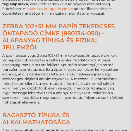
téglalap alakú
, kerekített sarkokkal a könnyebb kezelhetőség
érdekében. A
tekercses öntapadó címke
pontos illeszkedése és
egyenletes minősége minimalizálja a nyomtatófej kopását.
ZEBRA 102×51 MM PAPÍR TEKERCSES
ÖNTAPADÓ CÍMKE (880134-050) -
ALAPANYAG TÍPUSA ÉS FIZIKAI
JELLEMZŐI
A papír alapanyagú Zebra 102×51 mm tekercses öntapadó címke a
legnépszerűbb választás a beltéri jelölési feladatokhoz. A papír
alapanyag matt, simított felülete optimális alapot nyújt a termál-
transzfer nyomtatáshoz. Ez a típus kifejezetten olyan környezetben
előnyös, ahol a címke nincs kitéve állandó nedvességnek vagy
szélsőséges időjárási körülményeknek. A mechanikai dörzsölésnek
mérsékelten ellenáll, a nyomtatott információkat normál raktári
körülmények között több éven keresztül megőrzi. Az alapanyag
rugalmassága lehetővé teszi a könnyű felhelyezést, miközben a
szerkezeti integritása megmarad a nyomtatási folyamat során fellépő
hőhatások ellenére is.
RAGASZTÓ TÍPUSA ÉS
ALKALMAZHATÓSÁGA
A terméken alkalmazott
normál
ragasztó egy általános célú permanens