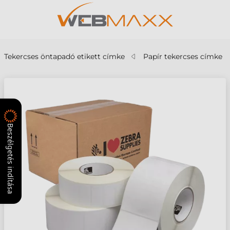
Tekercses öntapadó etikett címke
Papír tekercses címke
Beszélgetés indítása