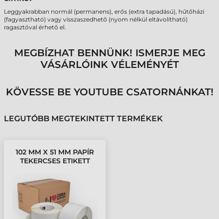
Leggyakrabban normál (permanens), erős (extra tapadású), hűtőházi
(fagyasztható) vagy visszaszedhető (nyom nélkül eltávolítható)
ragasztóval érhető el.
MEGBÍZHAT BENNÜNK! ISMERJE MEG
VÁSÁRLÓINK VÉLEMÉNYÉT
KÖVESSE BE YOUTUBE CSATORNÁNKAT!
LEGUTÓBB MEGTEKINTETT TERMÉKEK
102 MM X 51 MM PAPÍR
TEKERCSES ETIKETT
CÍMKE FEHÉR ( 2740
CÍMKE/TEKERCS )