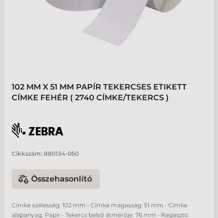
102 MM X 51 MM PAPÍR TEKERCSES ETIKETT
CÍMKE FEHÉR ( 2740 CÍMKE/TEKERCS )
Cikkszám:
880134-050
Összehasonlító
Címke szélesség: 102 mm • Címke magasság: 51 mm • Címke
alapanyag: Papír • Tekercs belső átmérője: 76 mm • Ragasztó