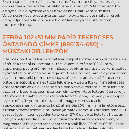
Ez a megoldás biztosítja az azonosítási folyamatok folyamatosságát,
csökkentve a nyomtatási hibákból eredő állásidőt. A termék legfőbb
előnye a kiváló nyomatkép és a széles körű ipari kompatibilitás.
Versenyelőnyét a precíz gyártási technológia és az optimális ár-érték
arány adja, amely különösen a logisztikai és gyártási szektorban
mutatkozik meg.
ZEBRA 102×51 MM PAPÍR TEKERCSES
ÖNTAPADÓ CÍMKE (880134-050) -
MŰSZAKI JELLEMZŐK
A termék pontos fizikai paraméterei meghatározzák annak felhasználási
körét és a technikai kompatibilitást. A címke mérete 102×51 mm,
alapanyaga pedig prémium minőségű papír, amely tiszta és kontrasztos
nyomtatást tesz lehetővé. A ragasztó típusa normál, ami a gyakorlatban
egy általános célú permanens ragasztót jelent, amely kiváló tapadást
biztosít a legtöbb sima és tiszta felületen. A Zebra 102×51 mm tekercses
öntapadó címke kialakítása során a belső cséve mérete 76 mm lett, ami
a szakmai besorolás szerint az ipari címkenyomtató kategóriába sorolja
a terméket. Emiatt alkalmas többek között Zebra, TSC vagy Godex ipari
teljesítményű nyomtatókhoz, ahol a nagy tekercskapacitás
alapkövetelmény. A tekercs külső átmérője 200 mm, ami lehetővé teszi
a ritkább tekercscserét a munkafolyamatok során. A kiszerelés rendkívül
gazdaságos, hiszen egyetlen tekercsen 2740 darab etikett található, ami
1 pályán helyezkedik el. A címke fizikai stabilitása széles tartományban
megmarad, a felragasztott állapotban a stabilitás -20 °C és 80 °C között
biztosított. A termék
nyomatlan
kivitelben készül,
fehér
színű és