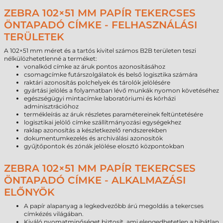
ZEBRA 102×51 MM PAPÍR TEKERCSES
ÖNTAPADÓ CÍMKE - FELHASZNÁLÁSI
TERÜLETEK
A 102×51 mm méret és a tartós kivitel számos B2B területen teszi
nélkülözhetetlenné a terméket:
vonalkód címke az áruk pontos azonosításához
csomagcímke futárszolgálatok és belső logisztika számára
raktári azonosítás polchelyek és tárolók jelölésére
gyártási jelölés a folyamatban lévő munkák nyomon követéséhez
egészségügyi mintacímke laboratóriumi és kórházi
adminisztrációhoz
termékleírás az áruk részletes paramétereinek feltüntetésére
logisztikai jelölő címke szállítmányozási egységekhez
raklap azonosítás a készletkezelő rendszerekben
dokumentumkezelés és archiválási azonosítók
gyűjtőpontok és zónák jelölése elosztó központokban
ZEBRA 102×51 MM PAPÍR TEKERCSES
ÖNTAPADÓ CÍMKE - ALKALMAZÁSI
ELŐNYÖK
A papír alapanyag a legkedvezőbb árú megoldás a tekercses
címkézés világában.
Kiváló nyomatminőséget biztosít, ami elengedhetetlen a hibátlan