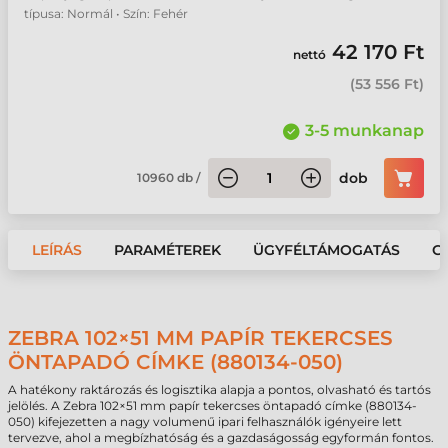
típusa: Normál • Szín: Fehér
42 170 Ft
nettó
(
53 556 Ft
)
3-5 munkanap
dob
10960
db
/
LEÍRÁS
PARAMÉTEREK
ÜGYFÉLTÁMOGATÁS
G
ZEBRA 102×51 MM PAPÍR TEKERCSES
ÖNTAPADÓ CÍMKE (880134-050)
A hatékony raktározás és logisztika alapja a pontos, olvasható és tartós
jelölés. A Zebra 102×51 mm papír tekercses öntapadó címke (880134-
050) kifejezetten a nagy volumenű ipari felhasználók igényeire lett
tervezve, ahol a megbízhatóság és a gazdaságosság egyformán fontos.