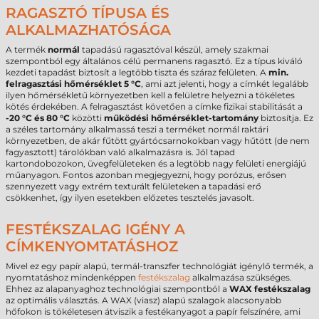
RAGASZTÓ TÍPUSA ÉS
ALKALMAZHATÓSÁGA
A termék
normál
tapadású ragasztóval készül, amely szakmai
szempontból egy általános célú permanens ragasztó. Ez a típus kiváló
kezdeti tapadást biztosít a legtöbb tiszta és száraz felületen. A
min.
felragasztási hőmérséklet 5 °C
, ami azt jelenti, hogy a címkét legalább
ilyen hőmérsékletű környezetben kell a felületre helyezni a tökéletes
kötés érdekében. A felragasztást követően a címke fizikai stabilitását a
-20 °C és 80 °C
közötti
működési hőmérséklet-tartomány
biztosítja. Ez
a széles tartomány alkalmassá teszi a terméket normál raktári
környezetben, de akár fűtött gyártócsarnokokban vagy hűtött (de nem
fagyasztott) tárolókban való alkalmazásra is. Jól tapad
kartondobozokon, üvegfelületeken és a legtöbb nagy felületi energiájú
műanyagon. Fontos azonban megjegyezni, hogy porózus, erősen
szennyezett vagy extrém texturált felületeken a tapadási erő
csökkenhet, így ilyen esetekben előzetes tesztelés javasolt.
FESTÉKSZALAG IGÉNY A
CÍMKENYOMTATÁSHOZ
Mivel ez egy papír alapú, termál-transzfer technológiát igénylő termék, a
nyomtatáshoz mindenképpen
festékszalag
alkalmazása szükséges.
Ehhez az alapanyaghoz technológiai szempontból a
WAX festékszalag
az optimális választás. A WAX (viasz) alapú szalagok alacsonyabb
hőfokon is tökéletesen átviszik a festékanyagot a papír felszínére, ami