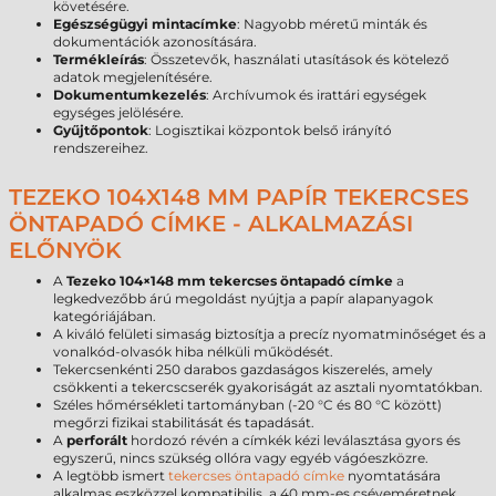
követésére.
Egészségügyi mintacímke
: Nagyobb méretű minták és
dokumentációk azonosítására.
Termékleírás
: Összetevők, használati utasítások és kötelező
adatok megjelenítésére.
Dokumentumkezelés
: Archívumok és irattári egységek
egységes jelölésére.
Gyűjtőpontok
: Logisztikai központok belső irányító
rendszereihez.
TEZEKO 104X148 MM PAPÍR TEKERCSES
ÖNTAPADÓ CÍMKE - ALKALMAZÁSI
ELŐNYÖK
A
Tezeko 104×148 mm tekercses öntapadó címke
a
legkedvezőbb árú megoldást nyújtja a papír alapanyagok
kategóriájában.
A kiváló felületi simaság biztosítja a precíz nyomatminőséget és a
vonalkód-olvasók hiba nélküli működését.
Tekercsenkénti 250 darabos gazdaságos kiszerelés, amely
csökkenti a tekercscserék gyakoriságát az asztali nyomtatókban.
Széles hőmérsékleti tartományban (-20 °C és 80 °C között)
megőrzi fizikai stabilitását és tapadását.
A
perforált
hordozó révén a címkék kézi leválasztása gyors és
egyszerű, nincs szükség ollóra vagy egyéb vágóeszközre.
A legtöbb ismert
tekercses öntapadó címke
nyomtatására
alkalmas eszközzel kompatibilis, a 40 mm-es cséveméretnek