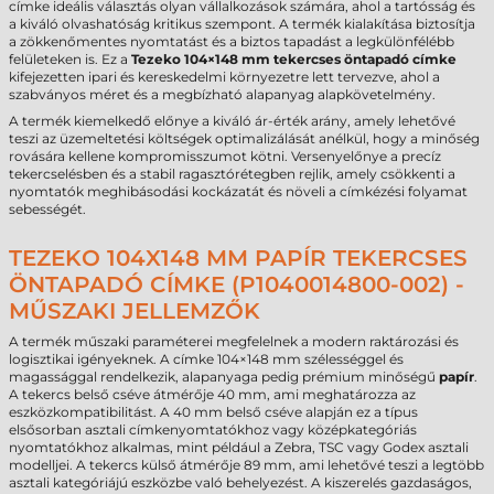
címke ideális választás olyan vállalkozások számára, ahol a tartósság és
a kiváló olvashatóság kritikus szempont. A termék kialakítása biztosítja
a zökkenőmentes nyomtatást és a biztos tapadást a legkülönfélébb
felületeken is. Ez a
Tezeko 104×148 mm tekercses öntapadó címke
kifejezetten ipari és kereskedelmi környezetre lett tervezve, ahol a
szabványos méret és a megbízható alapanyag alapkövetelmény.
A termék kiemelkedő előnye a kiváló ár-érték arány, amely lehetővé
teszi az üzemeltetési költségek optimalizálását anélkül, hogy a minőség
rovására kellene kompromisszumot kötni. Versenyelőnye a precíz
tekercselésben és a stabil ragasztórétegben rejlik, amely csökkenti a
nyomtatók meghibásodási kockázatát és növeli a címkézési folyamat
sebességét.
TEZEKO 104X148 MM PAPÍR TEKERCSES
ÖNTAPADÓ CÍMKE (P1040014800-002) -
MŰSZAKI JELLEMZŐK
A termék műszaki paraméterei megfelelnek a modern raktározási és
logisztikai igényeknek. A címke 104×148 mm szélességgel és
magassággal rendelkezik, alapanyaga pedig prémium minőségű
papír
.
A tekercs belső cséve átmérője 40 mm, ami meghatározza az
eszközkompatibilitást. A 40 mm belső cséve alapján ez a típus
elsősorban asztali címkenyomtatókhoz vagy középkategóriás
nyomtatókhoz alkalmas, mint például a Zebra, TSC vagy Godex asztali
modelljei. A tekercs külső átmérője 89 mm, ami lehetővé teszi a legtöbb
asztali kategóriájú eszközbe való behelyezést. A kiszerelés gazdaságos,