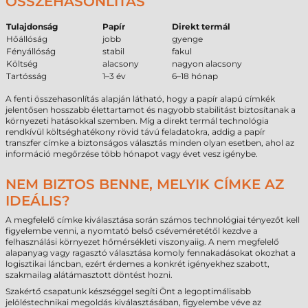
ÖSSZEHASONLÍTÁS
Tulajdonság
Papír
Direkt termál
Hőállóság
jobb
gyenge
Fényállóság
stabil
fakul
Költség
alacsony
nagyon alacsony
Tartósság
1–3 év
6–18 hónap
A fenti összehasonlítás alapján látható, hogy a papír alapú címkék
jelentősen hosszabb élettartamot és nagyobb stabilitást biztosítanak a
környezeti hatásokkal szemben. Míg a direkt termál technológia
rendkívül költséghatékony rövid távú feladatokra, addig a papír
transzfer címke a biztonságos választás minden olyan esetben, ahol az
információ megőrzése több hónapot vagy évet vesz igénybe.
NEM BIZTOS BENNE, MELYIK CÍMKE AZ
IDEÁLIS?
A megfelelő címke kiválasztása során számos technológiai tényezőt kell
figyelembe venni, a nyomtató belső cséveméretétől kezdve a
felhasználási környezet hőmérsékleti viszonyaiig. A nem megfelelő
alapanyag vagy ragasztó választása komoly fennakadásokat okozhat a
logisztikai láncban, ezért érdemes a konkrét igényekhez szabott,
szakmailag alátámasztott döntést hozni.
Szakértő csapatunk készséggel segíti Önt a legoptimálisabb
jelöléstechnikai megoldás kiválasztásában, figyelembe véve az