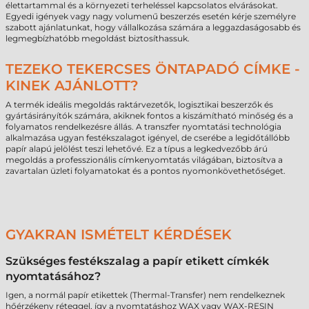
élettartammal és a környezeti terheléssel kapcsolatos elvárásokat.
Egyedi igények vagy nagy volumenű beszerzés esetén kérje személyre
szabott ajánlatunkat, hogy vállalkozása számára a leggazdaságosabb és
legmegbízhatóbb megoldást biztosíthassuk.
TEZEKO TEKERCSES ÖNTAPADÓ CÍMKE -
KINEK AJÁNLOTT?
A termék ideális megoldás raktárvezetők, logisztikai beszerzők és
gyártásirányítók számára, akiknek fontos a kiszámítható minőség és a
folyamatos rendelkezésre állás. A transzfer nyomtatási technológia
alkalmazása ugyan festékszalagot igényel, de cserébe a legidőtállóbb
papír alapú jelölést teszi lehetővé. Ez a típus a legkedvezőbb árú
megoldás a professzionális címkenyomtatás világában, biztosítva a
zavartalan üzleti folyamatokat és a pontos nyomonkövethetőséget.
GYAKRAN ISMÉTELT KÉRDÉSEK
Szükséges festékszalag a papír etikett címkék
nyomtatásához?
Igen, a normál papír etikettek (Thermal-Transfer) nem rendelkeznek
hőérzékeny réteggel, így a nyomtatáshoz WAX vagy WAX-RESIN