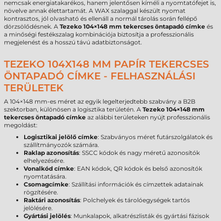
nemcsak energiatakarékos, hanem jelentősen kíméli a nyomtatófejet is,
növelve annak élettartamát. A WAX szalaggal készült nyomat
kontrasztos, jól olvasható és ellenáll a normál tárolás során fellépő
dörzsölődésnek. A
Tezeko 104×148 mm tekercses öntapadó címke
és
a minőségi festékszalag kombinációja biztosítja a professzionális
megjelenést és a hosszú távú adatbiztonságot.
TEZEKO 104X148 MM PAPÍR TEKERCSES
ÖNTAPADÓ CÍMKE - FELHASZNÁLÁSI
TERÜLETEK
A 104×148 mm-es méret az egyik legelterjedtebb szabvány a B2B
szektorban, különösen a logisztika területén. A
Tezeko 104×148 mm
tekercses öntapadó címke
az alábbi területeken nyújt professzionális
megoldást:
Logisztikai jelölő címke
: Szabványos méret futárszolgálatok és
szállítmányozók számára.
Raklap azonosítás
: SSCC kódok és nagy méretű azonosítók
elhelyezésére.
Vonalkód címke
: EAN kódok, QR kódok és belső azonosítók
nyomtatására.
Csomagcímke
: Szállítási információk és címzettek adatainak
rögzítésére.
Raktári azonosítás
: Polchelyek és tárolóegységek tartós
jelölésére.
Gyártási jelölés
: Munkalapok, alkatrészlisták és gyártási fázisok