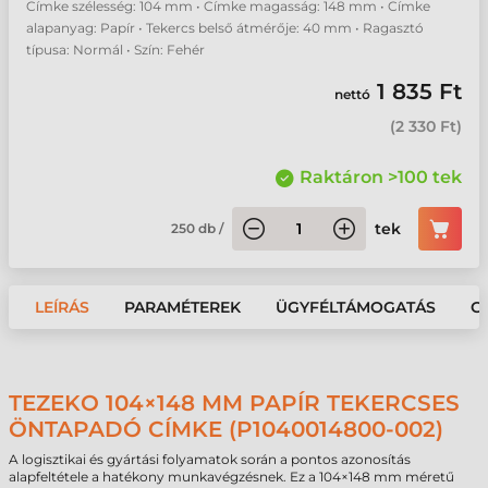
Címke szélesség: 104 mm • Címke magasság: 148 mm • Címke
alapanyag: Papír • Tekercs belső átmérője: 40 mm • Ragasztó
típusa: Normál • Szín: Fehér
1 835 Ft
nettó
(
2 330 Ft
)
Raktáron >100 tek
tek
250
db
/
LEÍRÁS
PARAMÉTEREK
ÜGYFÉLTÁMOGATÁS
G
TEZEKO 104×148 MM PAPÍR TEKERCSES
ÖNTAPADÓ CÍMKE (P1040014800-002)
A logisztikai és gyártási folyamatok során a pontos azonosítás
alapfeltétele a hatékony munkavégzésnek. Ez a 104×148 mm méretű