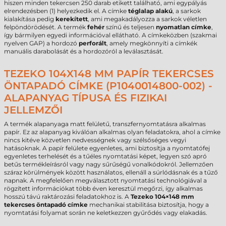
hiszen minden tekercsen 250 darab etikett található, ami egypályás
elrendezésben (1) helyezkedik el. A címke
téglalap alakú
, a sarkok
kialakítása pedig
kerekített
, ami megakadályozza a sarkok véletlen
felpöndörödését. A termék
fehér
színű és teljesen
nyomatlan címke
,
így bármilyen egyedi információval ellátható. A címkeközben (szakmai
nyelven GAP) a hordozó
perforált
, amely megkönnyíti a címkék
manuális darabolását és a hordozóról a leválasztását.
TEZEKO 104X148 MM PAPÍR TEKERCSES
ÖNTAPADÓ CÍMKE (P1040014800-002) -
ALAPANYAG TÍPUSA ÉS FIZIKAI
JELLEMZŐI
A termék alapanyaga matt felületű, transzfernyomtatásra alkalmas
papír. Ez az alapanyag kiválóan alkalmas olyan feladatokra, ahol a címke
nincs kitéve közvetlen nedvességnek vagy szélsőséges vegyi
hatásoknak. A papír felülete egyenletes, ami biztosítja a nyomtatófej
egyenletes terhelését és a tűéles nyomtatási képet, legyen szó apró
betűs termékleírásról vagy nagy sűrűségű vonalkódokról. Jellemzően
száraz körülmények között használatos, ellenáll a súrlódásnak és a tűző
napnak. A megfelelően megválasztott nyomtatási technológiával a
rögzített információkat több éven keresztül megőrzi, így alkalmas
hosszú távú raktározási feladatokhoz is. A
Tezeko 104×148 mm
tekercses öntapadó címke
mechanikai stabilitása biztosítja, hogy a
nyomtatási folyamat során ne keletkezzen gyűrődés vagy elakadás.