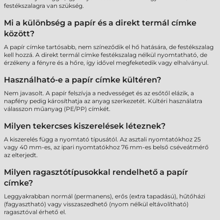
festékszalagra van szükség.
Mi a különbség a papír és a direkt termál címke
között?
A papír címke tartósabb, nem színeződik el hő hatására, de festékszalag
kell hozzá. A direkt termál címke festékszalag nélkül nyomtatható, de
érzékeny a fényre és a hőre, így idővel megfeketedik vagy elhalványul.
Használható-e a papír címke kültéren?
Nem javasolt. A papír felszívja a nedvességet és az esőtől elázik, a
napfény pedig károsíthatja az anyag szerkezetét. Kültéri használatra
válasszon műanyag (PE/PP) címkét.
Milyen tekercses kiszerelések léteznek?
A kiszerelés függ a nyomtató típusától. Az asztali nyomtatókhoz 25
vagy 40 mm-es, az ipari nyomtatókhoz 76 mm-es belső cséveátmérő
az elterjedt.
Milyen ragasztótípusokkal rendelhető a papír
címke?
Leggyakrabban normál (permanens), erős (extra tapadású), hűtőházi
(fagyasztható) vagy visszaszedhető (nyom nélkül eltávolítható)
ragasztóval érhető el.