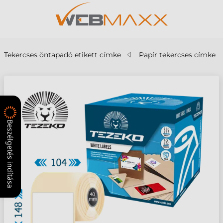
Tekercses öntapadó etikett címke
Papír tekercses címke
Beszélgetés indítása