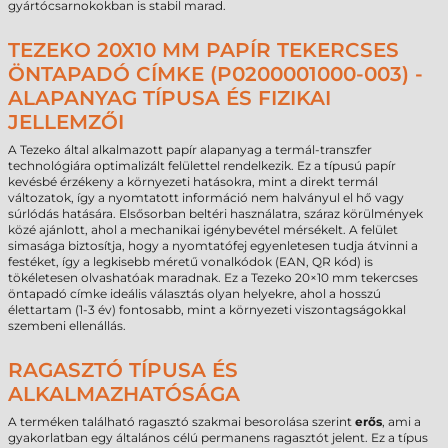
gyártócsarnokokban is stabil marad.
TEZEKO 20X10 MM PAPÍR TEKERCSES
ÖNTAPADÓ CÍMKE (P0200001000-003) -
ALAPANYAG TÍPUSA ÉS FIZIKAI
JELLEMZŐI
A Tezeko által alkalmazott papír alapanyag a termál-transzfer
technológiára optimalizált felülettel rendelkezik. Ez a típusú papír
kevésbé érzékeny a környezeti hatásokra, mint a direkt termál
változatok, így a nyomtatott információ nem halványul el hő vagy
súrlódás hatására. Elsősorban beltéri használatra, száraz körülmények
közé ajánlott, ahol a mechanikai igénybevétel mérsékelt. A felület
simasága biztosítja, hogy a nyomtatófej egyenletesen tudja átvinni a
festéket, így a legkisebb méretű vonalkódok (EAN, QR kód) is
tökéletesen olvashatóak maradnak. Ez a Tezeko 20×10 mm tekercses
öntapadó címke ideális választás olyan helyekre, ahol a hosszú
élettartam (1-3 év) fontosabb, mint a környezeti viszontagságokkal
szembeni ellenállás.
RAGASZTÓ TÍPUSA ÉS
ALKALMAZHATÓSÁGA
A terméken található ragasztó szakmai besorolása szerint
erős
, ami a
gyakorlatban egy általános célú permanens ragasztót jelent. Ez a típus