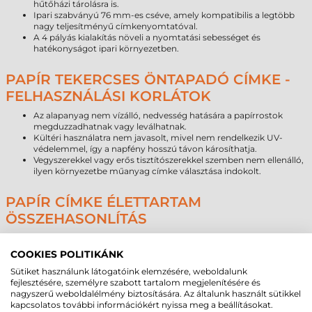
hűtőházi tárolásra is.
Ipari szabványú 76 mm-es cséve, amely kompatibilis a legtöbb
nagy teljesítményű címkenyomtatóval.
A 4 pályás kialakítás növeli a nyomtatási sebességet és
hatékonyságot ipari környezetben.
PAPÍR TEKERCSES ÖNTAPADÓ CÍMKE -
FELHASZNÁLÁSI KORLÁTOK
Az alapanyag nem vízálló, nedvesség hatására a papírrostok
megduzzadhatnak vagy leválhatnak.
Kültéri használatra nem javasolt, mivel nem rendelkezik UV-
védelemmel, így a napfény hosszú távon károsíthatja.
Vegyszerekkel vagy erős tisztítószerekkel szemben nem ellenálló,
ilyen környezetbe műanyag címke választása indokolt.
PAPÍR CÍMKE ÉLETTARTAM
ÖSSZEHASONLÍTÁS
Alapanyag típusa
Várható élettartam (beltér)
COOKIES POLITIKÁNK
Papír
1–3 év
Direkt termál
6–18 hónap
Sütiket használunk látogatóink elemzésére, weboldalunk
Műanyag
5–10 év
fejlesztésére, személyre szabott tartalom megjelenítésére és
nagyszerű weboldalélmény biztosítására. Az általunk használt sütikkel
kapcsolatos további információkért nyissa meg a beállításokat.