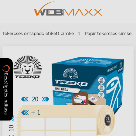
Tekercses öntapadó etikett címke
Papír tekercses címke
Beszélgetés indítása