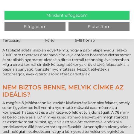
PAPÍR VS DIREKT TERMÁL – SZAKMAI
ÖSSZEHASONLÍTÁS
Mindent elfogadom
Tulajdonság
Papír
Direkt termál
Hőállóság
jobb
gyenge
Elfogadom
Elutasítom
Fényállóság
stabil
fakul
Költség
alacsony
nagyon alacsony
Tartósság
1–3 év
6–18 hónap
A táblázat adatai alapján egyértelmű, hogy a papír alapanyagú Tezeko
20×10 mm tekercses öntapadó címke jelentősen hosszabb élettartamot
és stabilabb nyomatot biztosít a direkt termál technológiával szemben.
Míg a direkt termál címkék költséghatékonyak rövid távú feladatokra, a
papír alapanyagú, transzfer nyomtatással készült etikettek a
biztonságos, évekig tartó azonosítást garantálják.
NEM BIZTOS BENNE, MELYIK CÍMKE AZ
IDEÁLIS?
A megfelelő jelöléstechnikai eszköz kiválasztása komplex feladat, amely
során figyelembe kell venni a nyomtató műszaki paramétereit, a
környezeti hatásokat és a címkézendő felület tulajdonságait. A 76 mm-
es belső cséve és a 157 mm-es külső átmérő alapvetően meghatározza
az eszközkompatibilitást, így a választás előtt érdemes ellenőrizni a
rendelkezésre álló hardverpark specifikációit. Amennyiben bizonytalan a
technológiai illeszkedésben vagy a környezeti terhelésnek leginkább