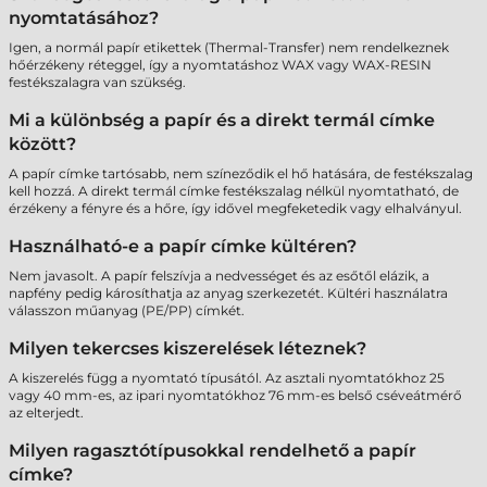
nyomtatásához?
Igen, a normál papír etikettek (Thermal-Transfer) nem rendelkeznek
hőérzékeny réteggel, így a nyomtatáshoz WAX vagy WAX-RESIN
festékszalagra van szükség.
Mi a különbség a papír és a direkt termál címke
között?
A papír címke tartósabb, nem színeződik el hő hatására, de festékszalag
kell hozzá. A direkt termál címke festékszalag nélkül nyomtatható, de
érzékeny a fényre és a hőre, így idővel megfeketedik vagy elhalványul.
Használható-e a papír címke kültéren?
Nem javasolt. A papír felszívja a nedvességet és az esőtől elázik, a
napfény pedig károsíthatja az anyag szerkezetét. Kültéri használatra
válasszon műanyag (PE/PP) címkét.
Milyen tekercses kiszerelések léteznek?
A kiszerelés függ a nyomtató típusától. Az asztali nyomtatókhoz 25
vagy 40 mm-es, az ipari nyomtatókhoz 76 mm-es belső cséveátmérő
az elterjedt.
Milyen ragasztótípusokkal rendelhető a papír
címke?