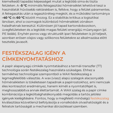
kiemelkedő tapadási képességet mutat a legtöbb sima és tiszta
felületen. A
-5 °C
minimális felragasztási hőmérséklet lehetővé teszi a
használatát hűvösebb raktárakban is, feltéve, hogy a felület páramentes.
A felragasztás után a ragasztóréteg megköt, és a működési tartománya
-40 °C
és
60 °C
között mozog. Ez a stabilitás kritikus a logisztikai
láncban, ahol a csomagok különböző hőmérsékleti zónákon
haladhatnak keresztül. Különösen jól tapad kartondobozokon,
üvegfelületeken és a legtöbb magas felületi energiájú műanyagon (pl.
PE ládák). Enyhén poros vagy strukturált ipari felületeken is jól teljesít,
azonban erősen olajos vagy szilikonos felületekre az alkalmazása előtt
tesztelés javasolt.
FESTÉKSZALAG IGÉNY A
CÍMKENYOMTATÁSHOZ
A papír alapanyagú címkék nyomtatásához a termál-transzfer (TT)
technológia során festékszalag használata szükséges. Ehhez a
termékhez technológiai szempontból a WAX festékszalag a
legmegfelelőbb választás. A wax (viasz) alapú szalagok alacsonyabb
hőmérsékleten is tökéletesen tapadnak a papírrostokhoz, ami nemcsak
éles kontrasztot eredményez, hanem kíméli a nyomtatófejet is,
meghosszabbítva annak élettartamát. A WAX szalag és a papír címke
kombinációja a legköltséghatékonyabb megoldás a tartós jelölési
igények kielégítésére. Fontos, hogy a megfelelő minőségű
festékszalag
kiválasztása közvetlenül befolyásolja a vonalkódok olvashatóságát és a
feliratok tartósságát a mechanikai dörzsöléssel szemben.