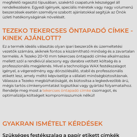
megfelelő ragasztó típusában, szakértő csapatunk készséggel áll
rendelkezésére. Egyedi igények, speciális méretek vagy nagy volumenű
beszerzések esetén személyre szabott ajánlatokkal segítjük az Önök
üzleti hatékonyságának növelését.
TEZEKO TEKERCSES ÖNTAPADÓ CÍMKE -
KINEK AJÁNLOTT?
Ez a termék ideális választás olyan ipari beszerzők és üzemeltetési
vezetők számára, akiknek fontos a kiszámítható minőség és a zavartalan
termelés. A Tezeko 20×10 mm tekercses öntapadó címke alkalmazása
mellett szól a rendkívül alacsony egy darabra vetített költség és a
professzionális megjelenés. Mivel a technológia WAX festékszalagot
igényel, a végeredmény egy dörzsölésálló, stabil és professzionális
etikett lesz, amely méltó képviselője a vállalati minőségbiztosításnak.
Válassza a Tezeko megbízhatóságát, és biztosítsa a legkedvezőbb árú,
mégis tartós címkenyomtatást logisztikai vagy gyártási folyamataihoz.
Rendelje meg most a
tekercses öntapadó címke
csomagot, és
optimalizálja költségeit kompromisszumok nélkül!
GYAKRAN ISMÉTELT KÉRDÉSEK
Szükséges festékszalag a papír etikett címkék