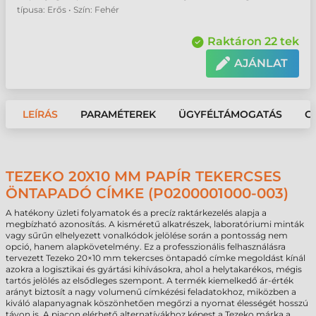
típusa: Erős • Szín: Fehér
Raktáron 22 tek
AJÁNLAT
LEÍRÁS
PARAMÉTEREK
ÜGYFÉLTÁMOGATÁS
G
TEZEKO 20X10 MM PAPÍR TEKERCSES
ÖNTAPADÓ CÍMKE (P0200001000-003)
A hatékony üzleti folyamatok és a precíz raktárkezelés alapja a
megbízható azonosítás. A kisméretű alkatrészek, laboratóriumi minták
vagy sűrűn elhelyezett vonalkódok jelölése során a pontosság nem
opció, hanem alapkövetelmény. Ez a professzionális felhasználásra
tervezett Tezeko 20×10 mm tekercses öntapadó címke megoldást kínál
azokra a logisztikai és gyártási kihívásokra, ahol a helytakarékos, mégis
tartós jelölés az elsődleges szempont. A termék kiemelkedő ár-érték
arányt biztosít a nagy volumenű címkézési feladatokhoz, miközben a
kiváló alapanyagnak köszönhetően megőrzi a nyomat élességét hosszú
távon is. A piacon elérhető alternatívákhoz képest a Tezeko márka a