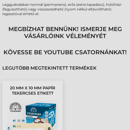
Leggyakrabban normál (permanens), erős (extra tapadású), hűtőházi
(fagyasztható) vagy visszaszedhető (nyom nélkül eltávolítható)
ragasztóval érhető el.
MEGBÍZHAT BENNÜNK! ISMERJE MEG
VÁSÁRLÓINK VÉLEMÉNYÉT
KÖVESSE BE YOUTUBE CSATORNÁNKAT!
LEGUTÓBB MEGTEKINTETT TERMÉKEK
20 MM X 10 MM PAPÍR
TEKERCSES ETIKETT
CÍMKE FEHÉR ( 36000
CÍMKE/TEKERCS )