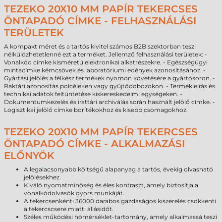
TEZEKO 20X10 MM PAPÍR TEKERCSES
ÖNTAPADÓ CÍMKE - FELHASZNÁLÁSI
TERÜLETEK
A kompakt méret és a tartós kivitel számos B2B szektorban teszi
nélkülözhetetlenné ezt a terméket. Jellemző felhasználási területek: -
Vonalkód címke kisméretű elektronikai alkatrészekre. - Egészségügyi
mintacímke kémcsövek és laboratóriumi edények azonosításához. -
Gyártási jelölés a félkész termékek nyomon követésére a gyártósoron. -
Raktári azonosítás polcéleken vagy gyűjtődobozokon. - Termékleírás és
technikai adatok feltüntetése kiskereskedelmi egységeken. -
Dokumentumkezelés és irattári archiválás során használt jelölő címke. -
Logisztikai jelölő címke borítékokhoz és kisebb csomagokhoz.
TEZEKO 20X10 MM PAPÍR TEKERCSES
ÖNTAPADÓ CÍMKE - ALKALMAZÁSI
ELŐNYÖK
A legalacsonyabb költségű alapanyag a tartós, évekig olvasható
jelölésekhez.
Kiváló nyomatminőség és éles kontraszt, amely biztosítja a
vonalkódolvasók gyors munkáját.
A tekercsenkénti 36000 darabos gazdaságos kiszerelés csökkenti
a tekercscsere miatti állásidőt.
Széles működési hőmérséklet-tartomány, amely alkalmassá teszi