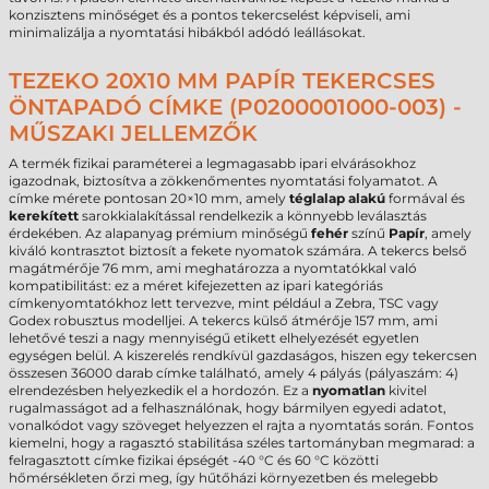
konzisztens minőséget és a pontos tekercselést képviseli, ami
minimalizálja a nyomtatási hibákból adódó leállásokat.
TEZEKO 20X10 MM PAPÍR TEKERCSES
ÖNTAPADÓ CÍMKE (P0200001000-003) -
MŰSZAKI JELLEMZŐK
A termék fizikai paraméterei a legmagasabb ipari elvárásokhoz
igazodnak, biztosítva a zökkenőmentes nyomtatási folyamatot. A
címke mérete pontosan 20×10 mm, amely
téglalap alakú
formával és
kerekített
sarokkialakítással rendelkezik a könnyebb leválasztás
érdekében. Az alapanyag prémium minőségű
fehér
színű
Papír
, amely
kiváló kontrasztot biztosít a fekete nyomatok számára. A tekercs belső
magátmérője 76 mm, ami meghatározza a nyomtatókkal való
kompatibilitást: ez a méret kifejezetten az ipari kategóriás
címkenyomtatókhoz lett tervezve, mint például a Zebra, TSC vagy
Godex robusztus modelljei. A tekercs külső átmérője 157 mm, ami
lehetővé teszi a nagy mennyiségű etikett elhelyezését egyetlen
egységen belül. A kiszerelés rendkívül gazdaságos, hiszen egy tekercsen
összesen 36000 darab címke található, amely 4 pályás (pályaszám: 4)
elrendezésben helyezkedik el a hordozón. Ez a
nyomatlan
kivitel
rugalmasságot ad a felhasználónak, hogy bármilyen egyedi adatot,
vonalkódot vagy szöveget helyezzen el rajta a nyomtatás során. Fontos
kiemelni, hogy a ragasztó stabilitása széles tartományban megmarad: a
felragasztott címke fizikai épségét -40 °C és 60 °C közötti
hőmérsékleten őrzi meg, így hűtőházi környezetben és melegebb