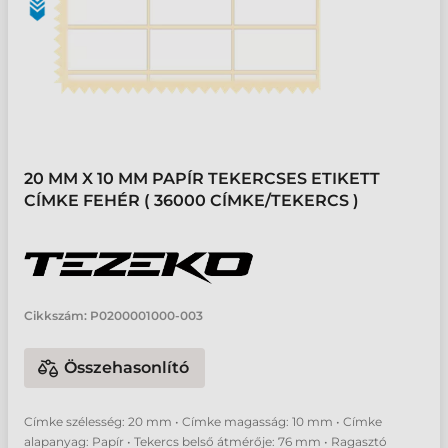
20 MM X 10 MM PAPÍR TEKERCSES ETIKETT
CÍMKE FEHÉR ( 36000 CÍMKE/TEKERCS )
Cikkszám:
P0200001000-003
Összehasonlító
Címke szélesség: 20 mm • Címke magasság: 10 mm • Címke
alapanyag: Papír • Tekercs belső átmérője: 76 mm • Ragasztó