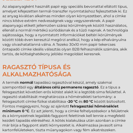
Az alapanyagként használt papír egy speciális bevonattal ellátott típus,
amelyet kifejezetten termál-transzfer nyomtatáshoz fejlesztettek ki. Ez
az anyag kiválóan alkalmas minden olyan környezetben, ahol a címke
nincs kitéve extrém nedvességnek vagy vegyszereknek. A papír
alapanyagú etikett jellemzően száraz körülmények között használatos,
ellenáll a normál mértékű súrlódásnak és a tűző napnak. A technológia
sajátossága, hogy a nyomtatott információkat beltéri körülmények
között több éven keresztül megőrzi anélkül, hogy a kép elhalványulna
vagy olvashatatlanná válna. A Tezeko 30x10 mm papír tekercses
öntapadó címke ideális választás olyan B2B felhasználók számára, akik
tartós, de költséghatékony jelölési megoldást keresnek.
RAGASZTÓ TÍPUSA ÉS
ALKALMAZHATÓSÁGA
A termék
normál
tapadású ragasztóval készül, amely szakmai
szempontból egy
általános célú permanens ragasztó
. Ez a típus a
felragasztást követően erős kötést alakít ki a legtöbb sima felülettel. A
ragasztó stabilitását meghatározza a hőmérsékleti tartomány: a
felragasztott címke fizikai stabilitása
-20 °C
és
80 °C
között biztosított.
Fontos megjegyezni, hogy az ajánlott
felragasztási hőmérséklet
minimum 0 °C
. Ez azt jelenti, hogy a címke felhelyezésekor a felületnek
és a környezetnek legalább fagypont felettinek kell lennie a megfelelő
kezdeti tapadás eléréséhez. A kötés kialakulása után azonban a címke
már bírja a fagypont alatti környezetet is. Alkalmazása javasolt sima
kartonfelületeken, tiszta műanyagokon vagy fém alkatrészeken.