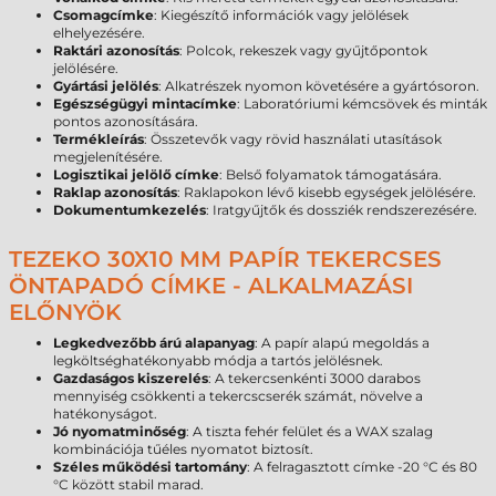
Csomagcímke
: Kiegészítő információk vagy jelölések
elhelyezésére.
Raktári azonosítás
: Polcok, rekeszek vagy gyűjtőpontok
jelölésére.
Gyártási jelölés
: Alkatrészek nyomon követésére a gyártósoron.
Egészségügyi mintacímke
: Laboratóriumi kémcsövek és minták
pontos azonosítására.
Termékleírás
: Összetevők vagy rövid használati utasítások
megjelenítésére.
Logisztikai jelölő címke
: Belső folyamatok támogatására.
Raklap azonosítás
: Raklapokon lévő kisebb egységek jelölésére.
Dokumentumkezelés
: Iratgyűjtők és dossziék rendszerezésére.
TEZEKO 30X10 MM PAPÍR TEKERCSES
ÖNTAPADÓ CÍMKE - ALKALMAZÁSI
ELŐNYÖK
Legkedvezőbb árú alapanyag
: A papír alapú megoldás a
legköltséghatékonyabb módja a tartós jelölésnek.
Gazdaságos kiszerelés
: A tekercsenkénti 3000 darabos
mennyiség csökkenti a tekercscserék számát, növelve a
hatékonyságot.
Jó nyomatminőség
: A tiszta fehér felület és a WAX szalag
kombinációja tűéles nyomatot biztosít.
Széles működési tartomány
: A felragasztott címke -20 °C és 80
°C között stabil marad.