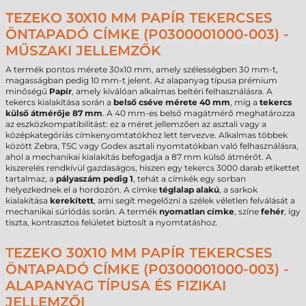
TEZEKO 30X10 MM PAPÍR TEKERCSES
ÖNTAPADÓ CÍMKE (P0300001000-003) -
MŰSZAKI JELLEMZŐK
A termék pontos mérete 30x10 mm, amely szélességben 30 mm-t,
magasságban pedig 10 mm-t jelent. Az alapanyag típusa prémium
minőségű
Papír
, amely kiválóan alkalmas beltéri felhasználásra. A
tekercs kialakítása során a
belső cséve mérete 40 mm
, míg a
tekercs
külső átmérője 87 mm
. A 40 mm-es belső magátmérő meghatározza
az eszközkompatibilitást: ez a méret jellemzően az asztali vagy a
középkategóriás címkenyomtatókhoz lett tervezve. Alkalmas többek
között Zebra, TSC vagy Godex asztali nyomtatókban való felhasználásra,
ahol a mechanikai kialakítás befogadja a 87 mm külső átmérőt. A
kiszerelés rendkívül gazdaságos, hiszen egy tekercs 3000 darab etikettet
tartalmaz, a
pályaszám pedig 1
, tehát a címkék egy sorban
helyezkednek el a hordozón. A címke
téglalap alakú
, a sarkok
kialakítása
kerekített
, ami segít megelőzni a szélek véletlen felválását a
mechanikai súrlódás során. A termék
nyomatlan címke
, színe
fehér
, így
tiszta, kontrasztos felületet biztosít a nyomtatáshoz.
TEZEKO 30X10 MM PAPÍR TEKERCSES
ÖNTAPADÓ CÍMKE (P0300001000-003) -
ALAPANYAG TÍPUSA ÉS FIZIKAI
JELLEMZŐI