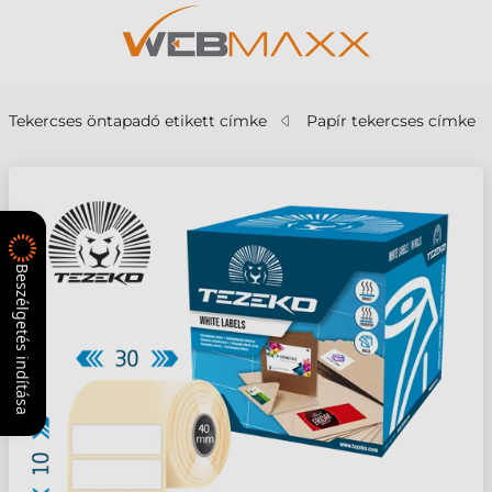
Tekercses öntapadó etikett címke
Papír tekercses címke
Beszélgetés indítása