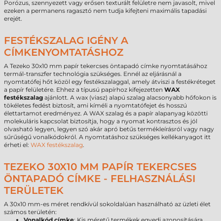
Porózus, szennyezett vagy erősen texturált felületre nem javasolt, mivel
ezeken a permanens ragasztó nem tudja kifejteni maximális tapadási
erejét.
FESTÉKSZALAG IGÉNY A
CÍMKENYOMTATÁSHOZ
A Tezeko 30x10 mm papír tekercses öntapadó címke nyomtatásához
termál-transzfer technológia szükséges. Ennél az eljárásnál a
nyomtatófej hőt közöl egy festékszalaggal, amely átviszi a festékréteget
a papír felületére. Ehhez a típusú papírhoz kifejezetten
WAX
festékszalag
ajánlott. A wax (viasz) alapú szalag alacsonyabb hőfokon is
tökéletes fedést biztosít, ami kíméli a nyomtatófejet és hosszú
élettartamot eredményez. A WAX szalag és a papír alapanyag közötti
molekuláris kapcsolat biztosítja, hogy a nyomat kontrasztos és jól
olvasható legyen, legyen szó akár apró betűs termékleírásról vagy nagy
sűrűségű vonalkódokról. A nyomtatáshoz szükséges kellékanyagot itt
érheti el:
WAX festékszalag
.
TEZEKO 30X10 MM PAPÍR TEKERCSES
ÖNTAPADÓ CÍMKE - FELHASZNÁLÁSI
TERÜLETEK
A 30x10 mm-es méret rendkívül sokoldalúan használható az üzleti élet
számos területén:
Vonalkód címke
: Kis méretű termékek egyedi azonosítására.