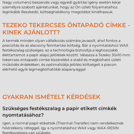
Nagy volumenű beszerzés vagy egyedi gyártási igény esetén kérje
személyre szabott ajánlatunkat, hogy az Ön üzleti folyamataihoz
leginkább illeszkedő, költséghatékony megoldást kínálhassuk.
TEZEKO TEKERCSES ÖNTAPADÓ CÍMKE -
KINEK AJÁNLOTT?
A termék minden olyan vállalkozás számára javasolt, ahol fontos a
precizitás és az alacsony fenntartási költség. Bár a nyomtatáshoz WAX
festékszalag szükséges, ez a technológia biztosítja a leghosszabb
élettartamot a papír alapú jelölések között. Válassza a Tezeko 30x10 mm
tekercses öntapadó címke kiszerelést a stabil és megbízható üzleti
működés érdekében, és optimalizálja jelölési költségeit a piacon
elérhető egyik legmegbízhatóbb alapanyaggal.
GYAKRAN ISMÉTELT KÉRDÉSEK
Szükséges festékszalag a papír etikett címkék
nyomtatásához?
Igen, a normál papír etikettek (Thermal-Transfer) nem rendelkeznek
hőérzékeny réteggel, így a nyomtatáshoz WAX vagy WAX-RESIN
festékszalagra van szükség.