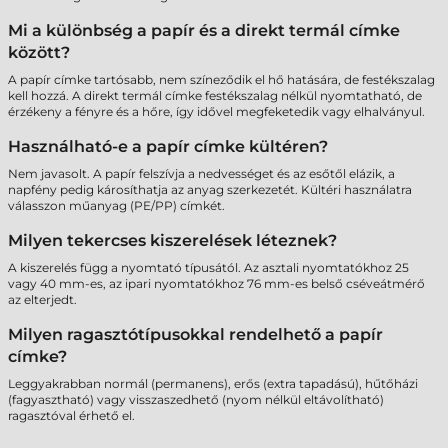
Mi a különbség a papír és a direkt termál címke
között?
A papír címke tartósabb, nem színeződik el hő hatására, de festékszalag
kell hozzá. A direkt termál címke festékszalag nélkül nyomtatható, de
érzékeny a fényre és a hőre, így idővel megfeketedik vagy elhalványul.
Használható-e a papír címke kültéren?
Nem javasolt. A papír felszívja a nedvességet és az esőtől elázik, a
napfény pedig károsíthatja az anyag szerkezetét. Kültéri használatra
válasszon műanyag (PE/PP) címkét.
Milyen tekercses kiszerelések léteznek?
A kiszerelés függ a nyomtató típusától. Az asztali nyomtatókhoz 25
vagy 40 mm-es, az ipari nyomtatókhoz 76 mm-es belső cséveátmérő
az elterjedt.
Milyen ragasztótípusokkal rendelhető a papír
címke?
Leggyakrabban normál (permanens), erős (extra tapadású), hűtőházi
(fagyasztható) vagy visszaszedhető (nyom nélkül eltávolítható)
ragasztóval érhető el.