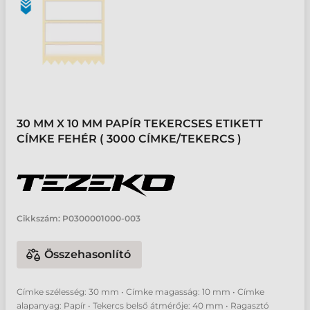
30 MM X 10 MM PAPÍR TEKERCSES ETIKETT
CÍMKE FEHÉR ( 3000 CÍMKE/TEKERCS )
Cikkszám:
P0300001000-003
Összehasonlító
Címke szélesség: 30 mm • Címke magasság: 10 mm • Címke
alapanyag: Papír • Tekercs belső átmérője: 40 mm • Ragasztó