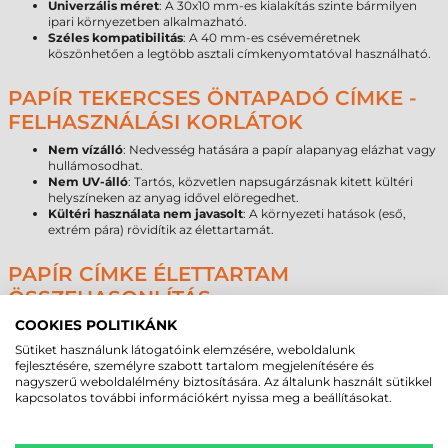
Univerzális méret
: A 30x10 mm-es kialakítás szinte bármilyen
ipari környezetben alkalmazható.
Széles kompatibilitás
: A 40 mm-es cséveméretnek
köszönhetően a legtöbb asztali címkenyomtatóval használható.
PAPÍR TEKERCSES ÖNTAPADÓ CÍMKE -
FELHASZNÁLÁSI KORLÁTOK
Nem vízálló
: Nedvesség hatására a papír alapanyag elázhat vagy
hullámosodhat.
Nem UV-álló
: Tartós, közvetlen napsugárzásnak kitett kültéri
helyszíneken az anyag idővel elöregedhet.
Kültéri használata nem javasolt
: A környezeti hatások (eső,
extrém pára) rövidítik az élettartamát.
PAPÍR CÍMKE ÉLETTARTAM
ÖSSZEHASONLÍTÁS
COOKIES POLITIKÁNK
Alapanyag típusa
Várható élettartam (beltér)
Sütiket használunk látogatóink elemzésére, weboldalunk
Papír
1–3 év
fejlesztésére, személyre szabott tartalom megjelenítésére és
Direkt termál
6–18 hónap
nagyszerű weboldalélmény biztosítására. Az általunk használt sütikkel
Műanyag
5–10 év
kapcsolatos további információkért nyissa meg a beállításokat.
PAPÍR VS DIREKT TERMÁL – SZAKMAI