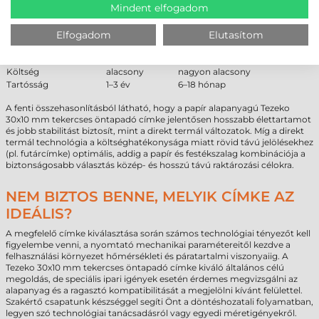
ÖSSZEHASONLÍTÁS
Mindent elfogadom
Tulajdonság
Papír
Direkt termál
Elfogadom
Elutasítom
Hőállóság
jobb
gyenge
Fényállóság
stabil
fakul
Költség
alacsony
nagyon alacsony
Tartósság
1–3 év
6–18 hónap
A fenti összehasonlításból látható, hogy a papír alapanyagú Tezeko
30x10 mm tekercses öntapadó címke jelentősen hosszabb élettartamot
és jobb stabilitást biztosít, mint a direkt termál változatok. Míg a direkt
termál technológia a költséghatékonysága miatt rövid távú jelölésekhez
(pl. futárcímke) optimális, addig a papír és festékszalag kombinációja a
biztonságosabb választás közép- és hosszú távú raktározási célokra.
NEM BIZTOS BENNE, MELYIK CÍMKE AZ
IDEÁLIS?
A megfelelő címke kiválasztása során számos technológiai tényezőt kell
figyelembe venni, a nyomtató mechanikai paramétereitől kezdve a
felhasználási környezet hőmérsékleti és páratartalmi viszonyaiig. A
Tezeko 30x10 mm tekercses öntapadó címke kiváló általános célú
megoldás, de speciális ipari igények esetén érdemes megvizsgálni az
alapanyag és a ragasztó kompatibilitását a megjelölni kívánt felülettel.
Szakértő csapatunk készséggel segíti Önt a döntéshozatali folyamatban,
legyen szó technológiai tanácsadásról vagy egyedi méretigényekről.