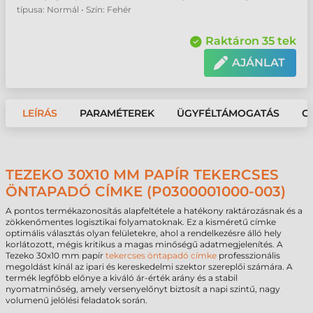
típusa: Normál • Szín: Fehér
Raktáron 35 tek
AJÁNLAT
LEÍRÁS
PARAMÉTEREK
ÜGYFÉLTÁMOGATÁS
G
TEZEKO 30X10 MM PAPÍR TEKERCSES
ÖNTAPADÓ CÍMKE (P0300001000-003)
A pontos termékazonosítás alapfeltétele a hatékony raktározásnak és a
zökkenőmentes logisztikai folyamatoknak. Ez a kisméretű címke
optimális választás olyan felületekre, ahol a rendelkezésre álló hely
korlátozott, mégis kritikus a magas minőségű adatmegjelenítés. A
Tezeko 30x10 mm papír
tekercses öntapadó címke
professzionális
megoldást kínál az ipari és kereskedelmi szektor szereplői számára. A
termék legfőbb előnye a kiváló ár-érték arány és a stabil
nyomatminőség, amely versenyelőnyt biztosít a napi szintű, nagy
volumenű jelölési feladatok során.