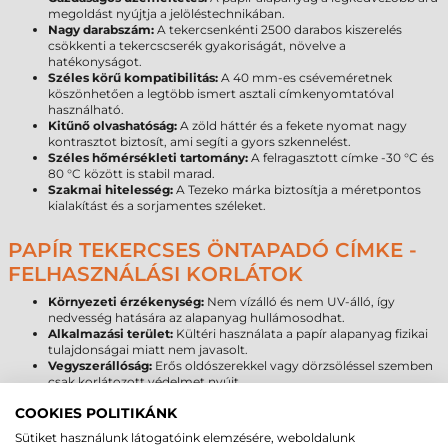
megoldást nyújtja a jelöléstechnikában.
Nagy darabszám:
A tekercsenkénti 2500 darabos kiszerelés
csökkenti a tekercscserék gyakoriságát, növelve a
hatékonyságot.
Széles körű kompatibilitás:
A 40 mm-es cséveméretnek
köszönhetően a legtöbb ismert asztali címkenyomtatóval
használható.
Kitűnő olvashatóság:
A zöld háttér és a fekete nyomat nagy
kontrasztot biztosít, ami segíti a gyors szkennelést.
Széles hőmérsékleti tartomány:
A felragasztott címke -30 °C és
80 °C között is stabil marad.
Szakmai hitelesség:
A Tezeko márka biztosítja a méretpontos
kialakítást és a sorjamentes széleket.
PAPÍR TEKERCSES ÖNTAPADÓ CÍMKE -
FELHASZNÁLÁSI KORLÁTOK
Környezeti érzékenység:
Nem vízálló és nem UV-álló, így
nedvesség hatására az alapanyag hullámosodhat.
Alkalmazási terület:
Kültéri használata a papír alapanyag fizikai
tulajdonságai miatt nem javasolt.
Vegyszerállóság:
Erős oldószerekkel vagy dörzsöléssel szemben
csak korlátozott védelmet nyújt.
COOKIES POLITIKÁNK
PAPÍR CÍMKE ÉLETTARTAM
Sütiket használunk látogatóink elemzésére, weboldalunk