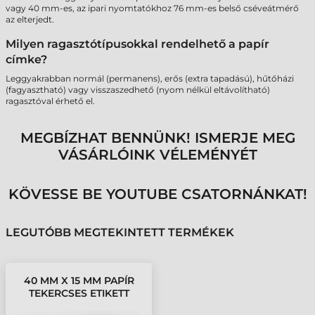
vagy 40 mm-es, az ipari nyomtatókhoz 76 mm-es belső cséveátmérő
az elterjedt.
Milyen ragasztótípusokkal rendelhető a papír
címke?
Leggyakrabban normál (permanens), erős (extra tapadású), hűtőházi
(fagyasztható) vagy visszaszedhető (nyom nélkül eltávolítható)
ragasztóval érhető el.
MEGBÍZHAT BENNÜNK! ISMERJE MEG
VÁSÁRLÓINK VÉLEMÉNYÉT
KÖVESSE BE YOUTUBE CSATORNÁNKAT!
LEGUTÓBB MEGTEKINTETT TERMÉKEK
40 MM X 15 MM PAPÍR
TEKERCSES ETIKETT
CÍMKE ZÖLD ( 2500