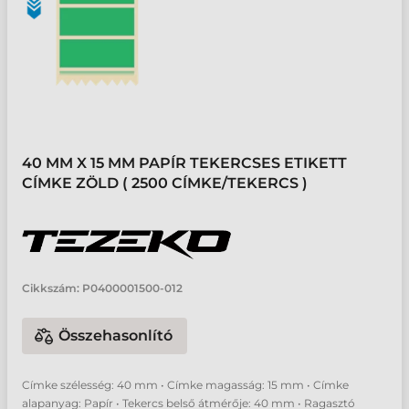
40 MM X 15 MM PAPÍR TEKERCSES ETIKETT
CÍMKE ZÖLD ( 2500 CÍMKE/TEKERCS )
Cikkszám:
P0400001500-012
Összehasonlító
Címke szélesség: 40 mm • Címke magasság: 15 mm • Címke
alapanyag: Papír • Tekercs belső átmérője: 40 mm • Ragasztó