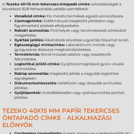
A
Tezeko 40×15 mm tekercses öntapadó címke
sokoldalúságát a
következő B2B felhasználási példák szemléltetik:
Vonalkód címke:
Kis méretű termékek egyedi azonosítására.
Csomagcímke:
Szállítmányok kiegészítő jelölésére vagy
figyelmeztető jelzések elhelyezésére.
Raktári azonosítás:
Polchelyek vagy tárolórekeszek színkódolt
megjelölése.
Gyártási jelölés:
Alkatrészek követése a gyártási folyamat során.
Egészségügyi mintacímke:
Laboratóriumi minták vagy
gyógyszeres dobozok megkülönböztetése.
Termékleírás:
Rövid műszaki adatok vagy összetevők
feltüntetése.
Logisztikai jelölő címke:
Gyűjtőcsomagolások gyors vizuális
azonosítása.
Raklap azonosítás:
Kiegészítő jelölés a nagyobb logisztikai
egységeken.
Dokumentumkezelés:
Iratlefűzők vagy dossziék archiválási
jelölése.
Gyűjtőpontok:
Hulladékkezelési vagy újrahasznosítási pontok
jelölése.
TEZEKO 40X15 MM PAPÍR TEKERCSES
ÖNTAPADÓ CÍMKE - ALKALMAZÁSI
ELŐNYÖK
Gazdaságos üzemeltetés:
A papír alapanyag a legkedvezőbb árú