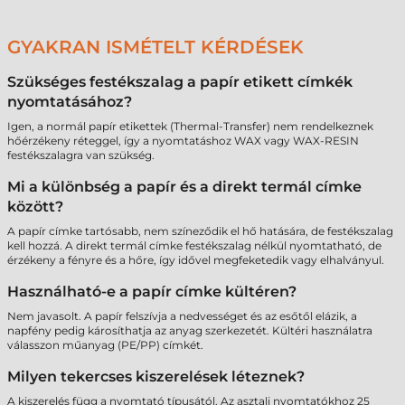
GYAKRAN ISMÉTELT KÉRDÉSEK
Szükséges festékszalag a papír etikett címkék
nyomtatásához?
Igen, a normál papír etikettek (Thermal-Transfer) nem rendelkeznek
hőérzékeny réteggel, így a nyomtatáshoz WAX vagy WAX-RESIN
festékszalagra van szükség.
Mi a különbség a papír és a direkt termál címke
között?
A papír címke tartósabb, nem színeződik el hő hatására, de festékszalag
kell hozzá. A direkt termál címke festékszalag nélkül nyomtatható, de
érzékeny a fényre és a hőre, így idővel megfeketedik vagy elhalványul.
Használható-e a papír címke kültéren?
Nem javasolt. A papír felszívja a nedvességet és az esőtől elázik, a
napfény pedig károsíthatja az anyag szerkezetét. Kültéri használatra
válasszon műanyag (PE/PP) címkét.
Milyen tekercses kiszerelések léteznek?
A kiszerelés függ a nyomtató típusától. Az asztali nyomtatókhoz 25