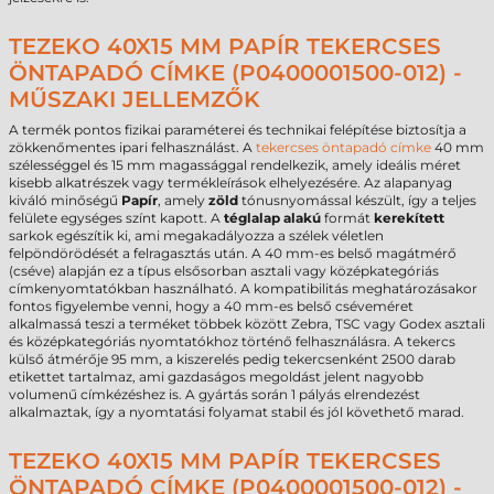
TEZEKO 40X15 MM PAPÍR TEKERCSES
ÖNTAPADÓ CÍMKE (P0400001500-012) -
MŰSZAKI JELLEMZŐK
A termék pontos fizikai paraméterei és technikai felépítése biztosítja a
zökkenőmentes ipari felhasználást. A
tekercses öntapadó címke
40 mm
szélességgel és 15 mm magassággal rendelkezik, amely ideális méret
kisebb alkatrészek vagy termékleírások elhelyezésére. Az alapanyag
kiváló minőségű
Papír
, amely
zöld
tónusnyomással készült, így a teljes
felülete egységes színt kapott. A
téglalap alakú
formát
kerekített
sarkok egészítik ki, ami megakadályozza a szélek véletlen
felpöndörödését a felragasztás után. A 40 mm-es belső magátmérő
(cséve) alapján ez a típus elsősorban asztali vagy középkategóriás
címkenyomtatókban használható. A kompatibilitás meghatározásakor
fontos figyelembe venni, hogy a 40 mm-es belső cséveméret
alkalmassá teszi a terméket többek között Zebra, TSC vagy Godex asztali
és középkategóriás nyomtatókhoz történő felhasználásra. A tekercs
külső átmérője 95 mm, a kiszerelés pedig tekercsenként 2500 darab
etikettet tartalmaz, ami gazdaságos megoldást jelent nagyobb
volumenű címkézéshez is. A gyártás során 1 pályás elrendezést
alkalmaztak, így a nyomtatási folyamat stabil és jól követhető marad.
TEZEKO 40X15 MM PAPÍR TEKERCSES
ÖNTAPADÓ CÍMKE (P0400001500-012) -