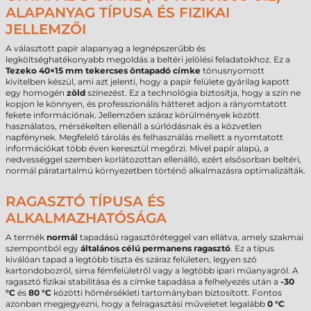
ALAPANYAG TÍPUSA ÉS FIZIKAI
JELLEMZŐI
A választott papír alapanyag a legnépszerűbb és
legköltséghatékonyabb megoldás a beltéri jelölési feladatokhoz. Ez a
Tezeko 40×15 mm tekercses öntapadó címke
tónusnyomott
kivitelben készül, ami azt jelenti, hogy a papír felülete gyárilag kapott
egy homogén
zöld
színezést. Ez a technológia biztosítja, hogy a szín ne
kopjon le könnyen, és professzionális hátteret adjon a rányomtatott
fekete információnak. Jellemzően száraz körülmények között
használatos, mérsékelten ellenáll a súrlódásnak és a közvetlen
napfénynek. Megfelelő tárolás és felhasználás mellett a nyomtatott
információkat több éven keresztül megőrzi. Mivel papír alapú, a
nedvességgel szemben korlátozottan ellenálló, ezért elsősorban beltéri,
normál páratartalmú környezetben történő alkalmazásra optimalizálták.
RAGASZTÓ TÍPUSA ÉS
ALKALMAZHATÓSÁGA
A termék
normál
tapadású ragasztóréteggel van ellátva, amely szakmai
szempontból egy
általános célú permanens ragasztó
. Ez a típus
kiválóan tapad a legtöbb tiszta és száraz felületen, legyen szó
kartondobozról, sima fémfelületről vagy a legtöbb ipari műanyagról. A
ragasztó fizikai stabilitása és a címke tapadása a felhelyezés után a
-30
°C
és
80 °C
közötti hőmérsékleti tartományban biztosított. Fontos
azonban megjegyezni, hogy a felragasztási műveletet legalább
0 °C