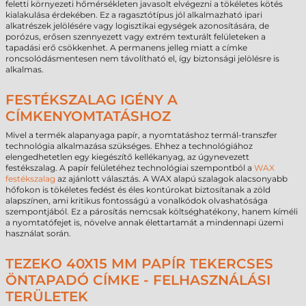
feletti környezeti hőmérsékleten javasolt elvégezni a tökéletes kötés
kialakulása érdekében. Ez a ragasztótípus jól alkalmazható ipari
alkatrészek jelölésére vagy logisztikai egységek azonosítására, de
porózus, erősen szennyezett vagy extrém texturált felületeken a
tapadási erő csökkenhet. A permanens jelleg miatt a címke
roncsolódásmentesen nem távolítható el, így biztonsági jelölésre is
alkalmas.
FESTÉKSZALAG IGÉNY A
CÍMKENYOMTATÁSHOZ
Mivel a termék alapanyaga papír, a nyomtatáshoz termál-transzfer
technológia alkalmazása szükséges. Ehhez a technológiához
elengedhetetlen egy kiegészítő kellékanyag, az úgynevezett
festékszalag. A papír felületéhez technológiai szempontból a
WAX
festékszalag
az ajánlott választás. A WAX alapú szalagok alacsonyabb
hőfokon is tökéletes fedést és éles kontúrokat biztosítanak a zöld
alapszínen, ami kritikus fontosságú a vonalkódok olvashatósága
szempontjából. Ez a párosítás nemcsak költséghatékony, hanem kíméli
a nyomtatófejet is, növelve annak élettartamát a mindennapi üzemi
használat során.
TEZEKO 40X15 MM PAPÍR TEKERCSES
ÖNTAPADÓ CÍMKE - FELHASZNÁLÁSI
TERÜLETEK