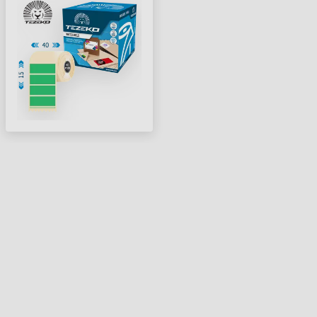
CÍMKE/TEKERCS )