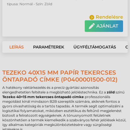
típusa: Normál • Szín: Zöld
Rendelésre
AJÁNLAT
LEÍRÁS
PARAMÉTEREK
ÜGYFÉLTÁMOGATÁS
G
TEZEKO 40X15 MM PAPÍR TEKERCSES
ÖNTAPADÓ CÍMKE (P0400001500-012)
A hatékony raktárkezelés és a precíz gyártási azonosítás
elengedhetetlen feltétele a megbízható jelöléstechnika. Ez a
zöld
színű
Tezeko 40×15 mm tekercses öntapadó címke
professzionális
megoldást kínál mindazon B2B szereplők számára, akiknek fontos a
gyors olvashatóság és a tartós tapadás. A termék segít optimalizálni a
logisztikai folyamatokat, miközben esztétikus és feltűnő megjelenést
biztosít a feliratozott egységeknek. A tónusnyomott felületnek
köszönhetően a termék kiemelkedik a szabványos fehér jelölések közül,
így alkalmas kategóriák megkülönböztetésére vagy sürgősségi
jelzésekre is.