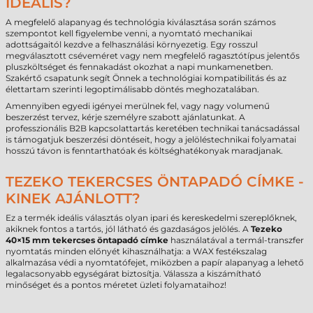
IDEÁLIS?
A megfelelő alapanyag és technológia kiválasztása során számos
szempontot kell figyelembe venni, a nyomtató mechanikai
adottságaitól kezdve a felhasználási környezetig. Egy rosszul
megválasztott cséveméret vagy nem megfelelő ragasztótípus jelentős
pluszköltséget és fennakadást okozhat a napi munkamenetben.
Szakértő csapatunk segít Önnek a technológiai kompatibilitás és az
élettartam szerinti legoptimálisabb döntés meghozatalában.
Amennyiben egyedi igényei merülnek fel, vagy nagy volumenű
beszerzést tervez, kérje személyre szabott ajánlatunkat. A
professzionális B2B kapcsolattartás keretében technikai tanácsadással
is támogatjuk beszerzési döntéseit, hogy a jelöléstechnikai folyamatai
hosszú távon is fenntarthatóak és költséghatékonyak maradjanak.
TEZEKO TEKERCSES ÖNTAPADÓ CÍMKE -
KINEK AJÁNLOTT?
Ez a termék ideális választás olyan ipari és kereskedelmi szereplőknek,
akiknek fontos a tartós, jól látható és gazdaságos jelölés. A
Tezeko
40×15 mm tekercses öntapadó címke
használatával a termál-transzfer
nyomtatás minden előnyét kihasználhatja: a WAX festékszalag
alkalmazása védi a nyomtatófejet, miközben a papír alapanyag a lehető
legalacsonyabb egységárat biztosítja. Válassza a kiszámítható
minőséget és a pontos méretet üzleti folyamataihoz!