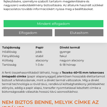
ÖSSZEHASONLÍTÁS
fejlesztésére, személyre szabott tartalom megjelenítésére és
nagyszerű weboldalélmény biztosítására. Az általunk használt sütikkel
kapcsolatos további információkért nyissa meg a beállításokat.
Alapanyag típusa
Várható élettartam (beltér)
Papír
1–3 év
Direkt termál
6–18 hónap
Műanyag
5–10 év
Mindent elfogadom
PAPÍR VS DIREKT TERMÁL – SZAKMAI
Elfogadom
Elutasítom
ÖSSZEHASONLÍTÁS
Tulajdonság
Papír
Direkt termál
Hőállóság
jobb
gyenge
Fényállóság
stabil
fakul
Költség
alacsony
nagyon alacsony
Tartósság
1–3 év
6–18 hónap
A fenti összehasonlításból látható, hogy a
Tezeko 40×15 mm tekercses
öntapadó címke
(papír alapanyaggal) jelentősen hosszabb élettartamot
biztosít a feliratozásnak, mint a direkt termál változatok. Míg a direkt
termál technológia a rövid távú, rendkívül költséghatékony jelölésekhez
előnyös, addig a papír alapú, transzfer nyomtatással készített címke a
biztonságosabb választás hosszú távú azonosításhoz.
NEM BIZTOS BENNE, MELYIK CÍMKE AZ