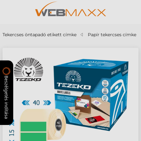
Tekercses öntapadó etikett címke
Papír tekercses címke
Beszélgetés indítása