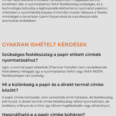
emelhető. Bár a nyomtatáshoz WAX festékszalag szükséges, ez a
technológia biztosítja a leghosszabb élettartamú nyomatot papíron,
miközben a nyomtatófej kopása minimális marad. Válassza a Tezeko
minőséget a zavartalan üzemi folyamatok és a professzionális
azonosítás érdekében.
GYAKRAN ISMÉTELT KÉRDÉSEK
Szükséges festékszalag a papír etikett címkék
nyomtatásához?
Igen, a normál papír etikettek (Thermal-Transfer) nem rendelkeznek
hőérzékeny réteggel, így a nyomtatáshoz WAX vagy WAX-RESIN
festékszalagra van szükség.
Mi a különbség a papír és a direkt termál címke
között?
A papír címke tartósabb, nem színeződik el hő hatására, de festékszalag
kell hozzá. A direkt termál címke festékszalag nélkül nyomtatható, de
érzékeny a fényre és a hőre, így idővel megfeketedik vagy elhalványul.
Használható-e a papír címke kültéren?