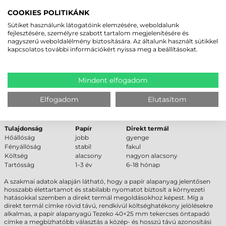
COOKIES POLITIKÁNK
PAPÍR CÍMKE ÉLETTARTAM
Sütiket használunk látogatóink elemzésére, weboldalunk
ÖSSZEHASONLÍTÁS
fejlesztésére, személyre szabott tartalom megjelenítésére és
nagyszerű weboldalélmény biztosítására. Az általunk használt sütikkel
Alapanyag típusa
Várható élettartam (beltér)
kapcsolatos további információkért nyissa meg a beállításokat.
Papír
1–3 év
Direkt termál
6–18 hónap
Műanyag
5–10 év
Mindent elfogadom
PAPÍR VS DIREKT TERMÁL – SZAKMAI
Elfogadom
Elutasítom
ÖSSZEHASONLÍTÁS
Tulajdonság
Papír
Direkt termál
Hőállóság
jobb
gyenge
Fényállóság
stabil
fakul
Költség
alacsony
nagyon alacsony
Tartósság
1–3 év
6–18 hónap
A szakmai adatok alapján látható, hogy a papír alapanyag jelentősen
hosszabb élettartamot és stabilabb nyomatot biztosít a környezeti
hatásokkal szemben a direkt termál megoldásokhoz képest. Míg a
direkt termál címke rövid távú, rendkívül költséghatékony jelölésekre
alkalmas, a papír alapanyagú Tezeko 40×25 mm tekercses öntapadó
címke a megbízhatóbb választás a közép- és hosszú távú azonosítási