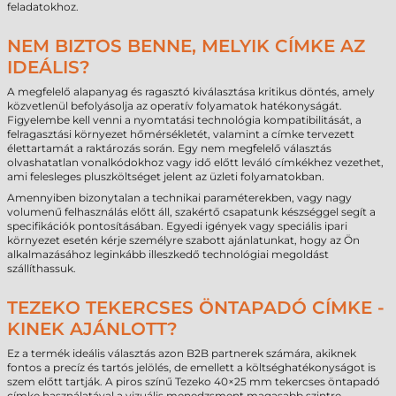
feladatokhoz.
NEM BIZTOS BENNE, MELYIK CÍMKE AZ
IDEÁLIS?
A megfelelő alapanyag és ragasztó kiválasztása kritikus döntés, amely
közvetlenül befolyásolja az operatív folyamatok hatékonyságát.
Figyelembe kell venni a nyomtatási technológia kompatibilitását, a
felragasztási környezet hőmérsékletét, valamint a címke tervezett
élettartamát a raktározás során. Egy nem megfelelő választás
olvashatatlan vonalkódokhoz vagy idő előtt leváló címkékhez vezethet,
ami felesleges pluszköltséget jelent az üzleti folyamatokban.
Amennyiben bizonytalan a technikai paraméterekben, vagy nagy
volumenű felhasználás előtt áll, szakértő csapatunk készséggel segít a
specifikációk pontosításában. Egyedi igények vagy speciális ipari
környezet esetén kérje személyre szabott ajánlatunkat, hogy az Ön
alkalmazásához leginkább illeszkedő technológiai megoldást
szállíthassuk.
TEZEKO TEKERCSES ÖNTAPADÓ CÍMKE -
KINEK AJÁNLOTT?
Ez a termék ideális választás azon B2B partnerek számára, akiknek
fontos a precíz és tartós jelölés, de emellett a költséghatékonyságot is
szem előtt tartják. A piros színű Tezeko 40×25 mm tekercses öntapadó
címke használatával a vizuális menedzsment magasabb szintre