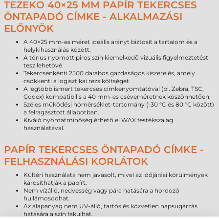
TEZEKO 40×25 MM PAPÍR TEKERCSES
ÖNTAPADÓ CÍMKE - ALKALMAZÁSI
ELŐNYÖK
A 40×25 mm-es méret ideális arányt biztosít a tartalom és a
helykihasználás között.
A tónus nyomott piros szín kiemelkedő vizuális figyelmeztetést
tesz lehetővé.
Tekercsenkénti 2500 darabos gazdaságos kiszerelés, amely
csökkenti a logisztikai rezsiköltséget.
A legtöbb ismert tekercses címkenyomtatóval (pl. Zebra, TSC,
Godex) kompatibilis a 40 mm-es cséveméretnek köszönhetően.
Széles működési hőmérséklet-tartomány (-30 °C és 80 °C között)
a felragasztott állapotban.
Kiváló nyomatminőség érhető el WAX festékszalag
használatával.
PAPÍR TEKERCSES ÖNTAPADÓ CÍMKE -
FELHASZNÁLÁSI KORLÁTOK
Kültéri használata nem javasolt, mivel az időjárási körülmények
károsíthatják a papírt.
Nem vízálló, nedvesség vagy pára hatására a hordozó
hullámosodhat.
Az alapanyag nem UV-álló, tartós és közvetlen napsugárzás
hatására a szín fakulhat.