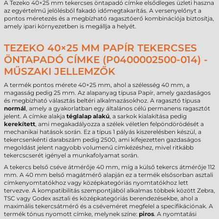
A Tezeko 40×25 mm tekercses öntapadó címke elsődleges üzleti haszna
az egyértelmű jelölésből fakadó időmegtakarítás. A versenyelőnyt a
pontos méretezés és a megbízható ragasztóerő kombinációja biztosítja,
amely ipari környezetben is megállja a helyét.
TEZEKO 40×25 MM PAPÍR TEKERCSES
ÖNTAPADÓ CÍMKE (P0400002500-014) -
MŰSZAKI JELLEMZŐK
A termék pontos mérete 40×25 mm, ahol a szélesség 40 mm, a
magasság pedig 25 mm. Az alapanyag típusa Papír, amely gazdaságos
és megbízható választás beltéri alkalmazásokhoz. A ragasztó típusa
normál
, amely a gyakorlatban egy általános célú permanens ragasztót
jelent. A címke alakja
téglalap alakú
, a sarkok kialakítása pedig
kerekített
, ami megakadályozza a szélek véletlen felpöndörödését a
mechanikai hatások során. Ez a típus 1 pályás kiszerelésben készül, a
tekercsenkénti darabszám pedig 2500, ami kifejezetten gazdaságos
megoldást jelent nagyobb volumenű címkézéshez, mivel ritkább
tekercscserét igényel a munkafolyamat során.
A tekercs belső cséve átmérője 40 mm, míg a külső tekercs átmérője 112
mm. A 40 mm belső magátmérő alapján ez a termék elsősorban asztali
címkenyomtatókhoz vagy középkategóriás nyomtatókhoz lett
tervezve. A kompatibilitás szempontjából alkalmas többek között Zebra,
TSC vagy Godex asztali és középkategóriás berendezésekbe, ahol a
maximális tekercsátmérő és a cséveméret megfelel a specifikációnak. A
termék tónus nyomott címke, melynek színe:
piros
. A nyomtatási