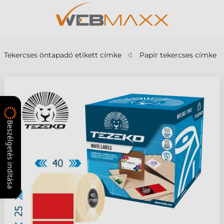
Tekercses öntapadó etikett címke
Papír tekercses címke
Beszélgetés indítása