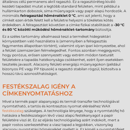
általános célú permanens akril ragasztó. Ez a ragasztóréteg kiváló
kezdeti tapadást mutat a legtöbb standard felületen, mint például a
hullámkarton dobozok, sima műanyagok vagy papír alapú hordozók. A
minimális
felragasztási hőmérséklet 0 °C
, ami azt jelenti, hogy a
címkét ezen érték felett kell a felületre helyezni a tökéletes kötés
érdekében. A felragasztást követően a címke fizikai stabilitását a
-30 °C
és 80 °C közötti működési hőmérséklet-tartomány
biztosítja.
Ez a széles tartomány alkalmassá teszi a terméket hidegraktári
környezetben való használatra is (amennyiben a felragasztás
fagymentes állapotban történt), valamint olyan ipari környezetbe, ahol
a felület üzemszerűen felmelegedhet. Fontos azonban megjegyezni,
hogy porózus, erősen szennyezett vagy extrém módon texturált
felületekre a tapadás hatékonysága csökkenhet, ezért ilyen esetekben
tesztelés javasolt. Alacsony felületi energiájú műanyagokon (például
bizonyos PE vagy PP típusok) a ragasztó stabilan rögzül, biztosítva a
hosszú távú azonosíthatóságot.
FESTÉKSZALAG IGÉNY A
CÍMKENYOMTATÁSHOZ
Mivel a termék papír alapanyagú és termál-transzfer technológiával
nyomtatható, a tartós és kontrasztos nyomat eléréséhez WAX
festékszalag
szükséges. A technológia lényege, hogy a nyomtatófej hő
hatására a festékszalagon lévő viasz alapú festékanyagot a papír
felületére viszi át. Ez az eljárás technológiailag azért indokolt, mert a
papír rostos szerkezetéhez a viasz tapad a legjobban, viszonylag
alacsony nyomtatási hőmérséklet mellett is. Ez kíméli a nyomtatófejet