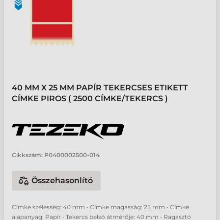
40 MM X 25 MM PAPÍR TEKERCSES ETIKETT
CÍMKE PIROS ( 2500 CÍMKE/TEKERCS )
Cikkszám:
P0400002500-014
Összehasonlító
Címke szélesség: 40 mm • Címke magasság: 25 mm • Címke
alapanyag: Papír • Tekercs belső átmérője: 40 mm • Ragasztó