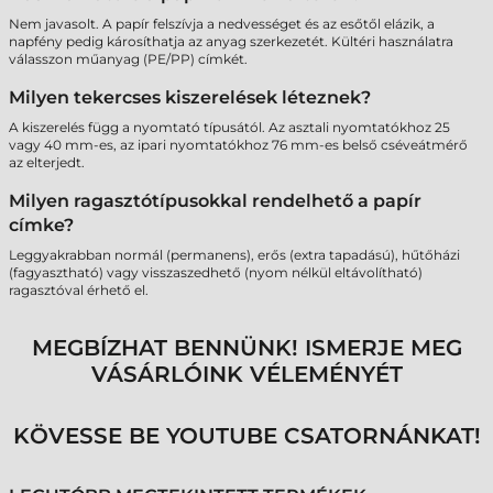
Nem javasolt. A papír felszívja a nedvességet és az esőtől elázik, a
napfény pedig károsíthatja az anyag szerkezetét. Kültéri használatra
válasszon műanyag (PE/PP) címkét.
Milyen tekercses kiszerelések léteznek?
A kiszerelés függ a nyomtató típusától. Az asztali nyomtatókhoz 25
vagy 40 mm-es, az ipari nyomtatókhoz 76 mm-es belső cséveátmérő
az elterjedt.
Milyen ragasztótípusokkal rendelhető a papír
címke?
Leggyakrabban normál (permanens), erős (extra tapadású), hűtőházi
(fagyasztható) vagy visszaszedhető (nyom nélkül eltávolítható)
ragasztóval érhető el.
MEGBÍZHAT BENNÜNK! ISMERJE MEG
VÁSÁRLÓINK VÉLEMÉNYÉT
KÖVESSE BE YOUTUBE CSATORNÁNKAT!