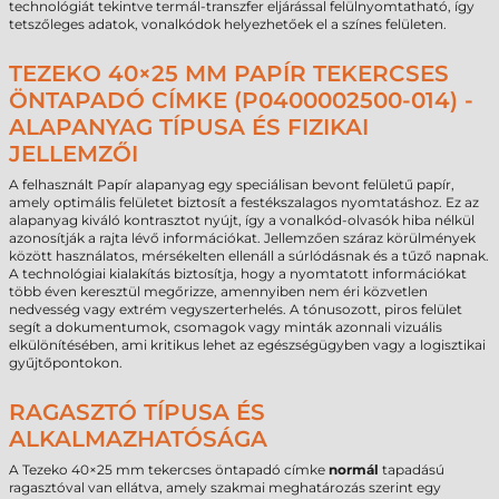
technológiát tekintve termál-transzfer eljárással felülnyomtatható, így
tetszőleges adatok, vonalkódok helyezhetőek el a színes felületen.
TEZEKO 40×25 MM PAPÍR TEKERCSES
ÖNTAPADÓ CÍMKE (P0400002500-014) -
ALAPANYAG TÍPUSA ÉS FIZIKAI
JELLEMZŐI
A felhasznált Papír alapanyag egy speciálisan bevont felületű papír,
amely optimális felületet biztosít a festékszalagos nyomtatáshoz. Ez az
alapanyag kiváló kontrasztot nyújt, így a vonalkód-olvasók hiba nélkül
azonosítják a rajta lévő információkat. Jellemzően száraz körülmények
között használatos, mérsékelten ellenáll a súrlódásnak és a tűző napnak.
A technológiai kialakítás biztosítja, hogy a nyomtatott információkat
több éven keresztül megőrizze, amennyiben nem éri közvetlen
nedvesség vagy extrém vegyszerterhelés. A tónusozott, piros felület
segít a dokumentumok, csomagok vagy minták azonnali vizuális
elkülönítésében, ami kritikus lehet az egészségügyben vagy a logisztikai
gyűjtőpontokon.
RAGASZTÓ TÍPUSA ÉS
ALKALMAZHATÓSÁGA
A Tezeko 40×25 mm tekercses öntapadó címke
normál
tapadású
ragasztóval van ellátva, amely szakmai meghatározás szerint egy