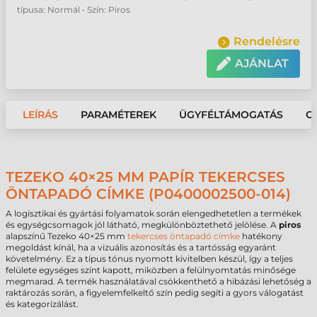
típusa: Normál • Szín: Piros
Rendelésre
AJÁNLAT
LEÍRÁS
PARAMÉTEREK
ÜGYFÉLTÁMOGATÁS
G
TEZEKO 40×25 MM PAPÍR TEKERCSES
ÖNTAPADÓ CÍMKE (P0400002500-014)
A logisztikai és gyártási folyamatok során elengedhetetlen a termékek
és egységcsomagok jól látható, megkülönböztethető jelölése. A
piros
alapszínű Tezeko 40×25 mm
tekercses öntapadó címke
hatékony
megoldást kínál, ha a vizuális azonosítás és a tartósság egyaránt
követelmény. Ez a típus tónus nyomott kivitelben készül, így a teljes
felülete egységes színt kapott, miközben a felülnyomtatás minősége
megmarad. A termék használatával csökkenthető a hibázási lehetőség a
raktározás során, a figyelemfelkeltő szín pedig segíti a gyors válogatást
és kategorizálást.