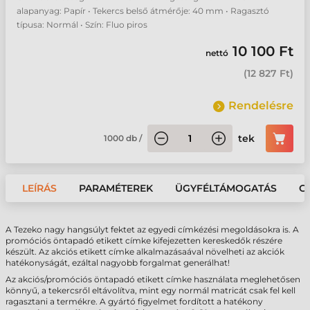
alapanyag: Papír • Tekercs belső átmérője: 40 mm • Ragasztó
típusa: Normál • Szín: Fluo piros
10 100 Ft
nettó
(
12 827 Ft
)
Rendelésre
tek
1000
db
/
LEÍRÁS
PARAMÉTEREK
ÜGYFÉLTÁMOGATÁS
G
A Tezeko nagy hangsúlyt fektet az egyedi címkézési megoldásokra is. A
promóciós öntapadó etikett címke kifejezetten kereskedők részére
készült. Az akciós etikett címke alkalmazásaával növelheti az akciók
hatékonyságát, ezáltal nagyobb forgalmat generálhat!
Az akciós/promóciós öntapadó etikett címke használata meglehetősen
könnyű, a tekercsről eltávolítva, mint egy normál matricát csak fel kell
ragasztani a termékre. A gyártó figyelmet fordított a hatékony