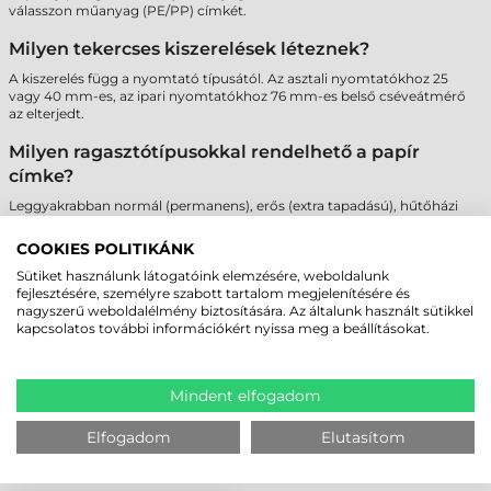
válasszon műanyag (PE/PP) címkét.
Milyen tekercses kiszerelések léteznek?
A kiszerelés függ a nyomtató típusától. Az asztali nyomtatókhoz 25
vagy 40 mm-es, az ipari nyomtatókhoz 76 mm-es belső cséveátmérő
az elterjedt.
Milyen ragasztótípusokkal rendelhető a papír
címke?
Leggyakrabban normál (permanens), erős (extra tapadású), hűtőházi
(fagyasztható) vagy visszaszedhető (nyom nélkül eltávolítható)
ragasztóval érhető el.
COOKIES POLITIKÁNK
Sütiket használunk látogatóink elemzésére, weboldalunk
fejlesztésére, személyre szabott tartalom megjelenítésére és
MEGBÍZHAT BENNÜNK! ISMERJE MEG
nagyszerű weboldalélmény biztosítására. Az általunk használt sütikkel
VÁSÁRLÓINK VÉLEMÉNYÉT
kapcsolatos további információkért nyissa meg a beállításokat.
KÖVESSE BE YOUTUBE CSATORNÁNKAT!
Mindent elfogadom
Elfogadom
Elutasítom
LEGUTÓBB MEGTEKINTETT TERMÉKEK