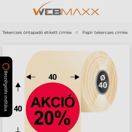
Tekercses öntapadó etikett címke
Papír tekercses címke
Beszélgetés indítása