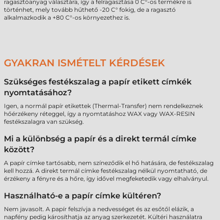
ragasztóanyag választára, így a felragasztása 0 C°-os termékre is
történhet, mely tovább hűthető -20 C° fokig, de a ragasztó
alkalmazkodik a +80 C°-os környezethez is.
GYAKRAN ISMÉTELT KÉRDÉSEK
Szükséges festékszalag a papír etikett címkék
nyomtatásához?
Igen, a normál papír etikettek (Thermal-Transfer) nem rendelkeznek
hőérzékeny réteggel, így a nyomtatáshoz WAX vagy WAX-RESIN
festékszalagra van szükség.
Mi a különbség a papír és a direkt termál címke
között?
A papír címke tartósabb, nem színeződik el hő hatására, de festékszalag
kell hozzá. A direkt termál címke festékszalag nélkül nyomtatható, de
érzékeny a fényre és a hőre, így idővel megfeketedik vagy elhalványul.
Használható-e a papír címke kültéren?
Nem javasolt. A papír felszívja a nedvességet és az esőtől elázik, a
napfény pedig károsíthatja az anyag szerkezetét. Kültéri használatra