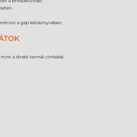
li a produktivitást.
setén.
enőrizni a gép kézikönyvében.
LÁTOK
 mint a direkt termál címkéké.