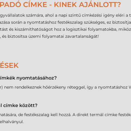
PADÓ CÍMKE - KINEK AJÁNLOTT?
agyvállalatok számára, ahol a napi szintű címkézési igény eléri 
zása során a nyomtatáshoz festékszalag szükséges, ez biztosítja 
itást és kiszámíthatóságot hoz a logisztikai folyamatokba, mikö
 és biztosítsa üzemi folyamatai zavartalanságát!
DÉSEK
t címkék nyomtatásához?
sfer) nem rendelkeznek hőérzékeny réteggel, így a nyomtatásho
ál címke között?
atására, de festékszalag kell hozzá. A direkt termál címke fest
elhalványul.