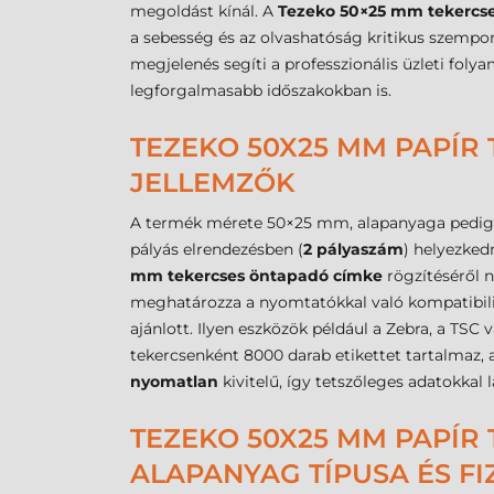
megoldást kínál. A
Tezeko 50×25 mm tekercs
a sebesség és az olvashatóság kritikus szempo
megjelenés segíti a professzionális üzleti foly
legforgalmasabb időszakokban is.
TEZEKO 50X25 MM PAPÍR 
JELLEMZŐK
A termék mérete 50×25 mm, alapanyaga pedig
pályás elrendezésben (
2 pályaszám
) helyezked
mm tekercses öntapadó címke
rögzítéséről 
meghatározza a nyomtatókkal való kompatibili
ajánlott. Ilyen eszközök például a Zebra, a TSC
tekercsenként 8000 darab etikettet tartalmaz
nyomatlan
kivitelű, így tetszőleges adatokkal l
TEZEKO 50X25 MM PAPÍR 
ALAPANYAG TÍPUSA ÉS FI