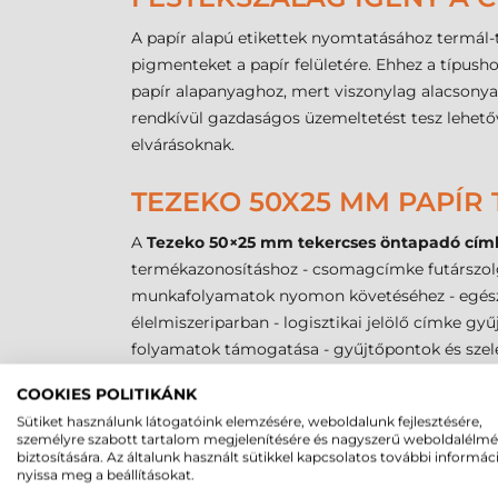
A papír alapú etikettek nyomtatásához termál-t
pigmenteket a papír felületére. Ehhez a típush
papír alapanyaghoz, mert viszonylag alacsonyab
rendkívül gazdaságos üzemeltetést tesz lehetőv
elvárásoknak.
TEZEKO 50X25 MM PAPÍR
A
Tezeko 50×25 mm tekercses öntapadó cím
termékazonosításhoz - csomagcímke futárszolgála
munkafolyamatok nyomon követéséhez - egészsé
élelmiszeriparban - logisztikai jelölő címke 
folyamatok támogatása - gyűjtőpontok és szele
COOKIES POLITIKÁNK
TEZEKO 50X25 MM PAPÍR
Sütiket használunk látogatóink elemzésére, weboldalunk fejlesztésére,
személyre szabott tartalom megjelenítésére és nagyszerű weboldalélm
A legalacsonyabb költségű alapanyag típ
biztosítására. Az általunk használt sütikkel kapcsolatos további informác
Kiváló nyomatminőséget biztosít WAX fes
nyissa meg a beállításokat.