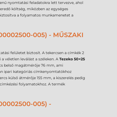
enű nyomtatási feladatokra lett tervezve, ahol
 eredő költség, miközben az egységes
n, biztosítva a folyamatos munkamenetet a
0002500-005) - MŰSZAKI
tási felületet biztosít. A tekercsen a címkék 2
 a véletlen leválást a széleken. A
Tezeko 50×25
ercs belső magátmérője 76 mm, ami
an ipari kategóriás címkenyomtatókhoz
kercs külső átmérője 155 mm, a kiszerelés pedig
 címkézési folyamatokhoz. A termék
0002500-005) -