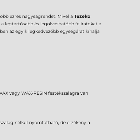
a több ezres nagyságrendet. Mivel a
Tezeko
a legtartósabb és legolvashatóbb feliratokat a
zben az egyik legkedvezőbb egységárat kínálja
z WAX vagy WAX-RESIN festékszalagra van
ékszalag nélkül nyomtatható, de érzékeny a