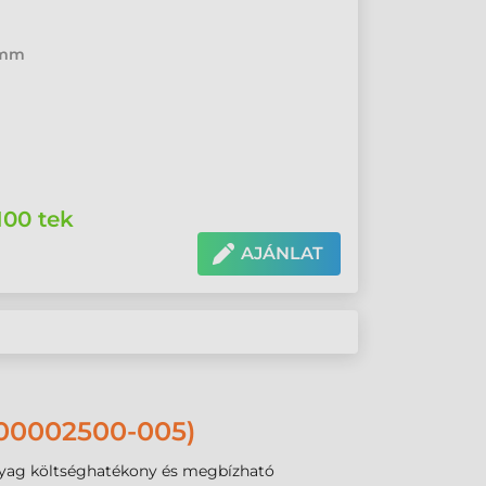
6 mm
100 tek
AJÁNLAT
00002500-005)
anyag költséghatékony és megbízható