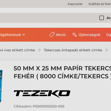
Kapcsolat
Szállítás és fize
Ar
olgáltatások
Akció
Újdonságok
Üg
A4 íves etikett címke
Tekercses öntapadó etikett címke
50 MM X 25 MM PAPÍR TEKERC
FEHÉR ( 8000 CÍMKE/TEKERCS 
Cikkszám:
P0500002500-005