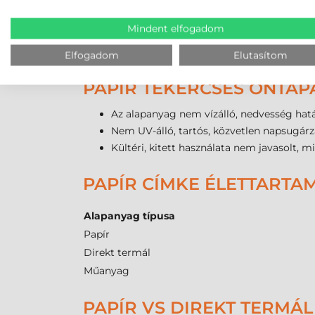
A tekercsenkénti 8000 darabos gazdaságos
A
kerekített
sarkoknak köszönhetően a c
Mindent elfogadom
Széles működési hőmérsékleti tartomány
Kompatibilis a legtöbb 76 mm-es csévét f
Elfogadom
Elutasítom
PAPÍR TEKERCSES ÖNTAP
Az alapanyag nem vízálló, nedvesség hatá
Nem UV-álló, tartós, közvetlen napsugárz
Kültéri, kitett használata nem javasolt, m
PAPÍR CÍMKE ÉLETTARTA
Alapanyag típusa
Papír
Direkt termál
Műanyag
PAPÍR VS DIREKT TERMÁL