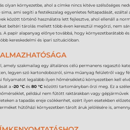
ztás olyan környezetbe, ahol a címke nincs kitéve szélsőséges n
 sima, ami segíti a festékszalag egyenletes feltapadását, ezáltal 
k között történő használatra lett fejlesztve, ahol ellenáll a no
t beltéri tárolás mellett több éven keresztül megőrzi, nem sárg
s. A papír alapanyag előnye továbbá, hogy környezetbarátabb és
b kereskedelmi és ipari szituációban.
LKALMAZHATÓSÁGA
, amely szakmailag egy általános célú permanens ragasztó kate
leten, legyen szó kartondobozról, sima műanyag felületről vagy f
ési folyamatot legalább ilyen hőmérsékletű környezetben kell el
tását a
-20 °C
és
80 °C
közötti tartományban őrzi meg. Ez a széles
a hőmérséklet, például nem fűtött raktárakban vagy gépjárművek
leteken a tapadás ereje csökkenhet, ezért ilyen esetekben előzet
 terméket hűtőházi környezetben tárolt áruk jelölésére is, amenn
 CÍMKENYOMTATÁSHOZ