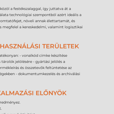
zöl a festékszalaggal, így juttatva át a
lata technológiai szempontból azért ideális a
omtatófejet, növeli annak élettartamát, és
 megfelel a kereskedelmi, valamint logisztikai
LHASZNÁLÁSI TERÜLETEK
tékonyan: - vonalkód címke készítése
rolók jelölésére - gyártási jelölés a
mékleírás és összetevők feltüntetése az
ységekben - dokumentumkezelés és archiválási
LKALMAZÁSI ELŐNYÖK
eredményez.
.