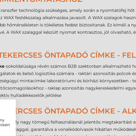
ranszfer technológia szükséges, amely során a nyomtatófej hőt kö
oz WAX festékszalag alkalmazása javasolt. A WAX szalagok haszná
b hőmérsékleten is tökéletes fedést biztosítanak. Ez kíméli a ny
é. A WAX szalaggal készült nyomat kontrasztos, jól olvasható, és
 TEKERCSES ÖNTAPADÓ CÍMKE - FE
ke
sokoldalúsága révén számos B2B szektorban alkalmazható ha
tok és belső logisztika számára - raktári azonosítás polcok és tá
gügyi mintacímke laboratóriumi és kórházi környezetben - ter
gyűjtőcsomagolásokhoz - raklap azonosítás nagykereskedelmi eg
ktív hulladékkezelők jelölése
 TEKERCSES ÖNTAPADÓ CÍMKE - A
ény
us, amely nagy tömegű felhasználásnál jelentős megtakarítást 
iókért
tékszalaggal, garantálva a vonalkódolvasók hibátlan működését