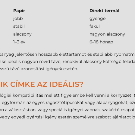
Papír
Direkt termál
jobb
gyenge
stabil
fakul
alacsony
nagyon alacsony
1–3 év
6–18 hónap
lapanyag jelentősen hosszabb élettartamot és stabilabb nyomatmi
e ideális nagyon rövid távú, rendkívül alacsony költségű felada
sszú távú azonosítási igények esetén.
IK CÍMKE AZ IDEÁLIS?
lógiai kompatibilitás mellett figyelembe kell venni a környezeti 
 egyformán az egyes ragasztótípusokat vagy alapanyagokat, ezé
n a választásban, vagy speciális igényei vannak, szakértő csap
gy egyedi gyártási igény esetén személyre szabott ajánlatot bi