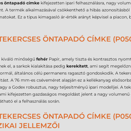
es öntapadó címke
kifejezetten ipari felhasználásra, nagy volum
nt. A termék alkalmazásával csökkenthető a hibás azonosításból
amatokat. Ez a típus kimagasló ár-érték arányt képvisel a piaco
TEKERCSES ÖNTAPADÓ CÍMKE (P050
 kiváló minőségű
fehér
Papír, amely tiszta és kontrasztos nyomta
nek el, a sarkok kialakítása pedig
kerekített
, ami segít megelőzni
normál, általános célú permanens ragasztó gondoskodik. A tek
tást. A 76 mm-es cséveméret alapján ez a kellékanyag elsősorb
 vagy a Godex robusztus, nagy teljesítményű ipari modelljei. A te
, ami kifejezetten gazdaságos megoldást jelent a nagy volumenű
átható el a felhasználás során.
TEKERCSES ÖNTAPADÓ CÍMKE (P050
ZIKAI JELLEMZŐI