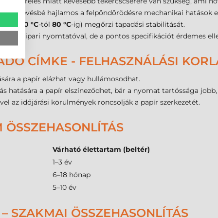
 kiszerelés miatt kevesebb tekercscserére van szükség, ami növe
ímke kevésbé hajlamos a felpöndörödésre mechanikai hatások e
ban (
-20 °C
-tól
80 °C
-ig) megőrzi tapadási stabilitását.
ogadó ipari nyomtatóval, de a pontos specifikációt érdemes ell
ADÓ CÍMKE - FELHASZNÁLÁSI KOR
sára a papír elázhat vagy hullámosodhat.
ás hatására a papír elszíneződhet, bár a nyomat tartóssága jobb,
ivel az időjárási körülmények roncsolják a papír szerkezetét.
M ÖSSZEHASONLÍTÁS
Várható élettartam (beltér)
1–3 év
6–18 hónap
5–10 év
 – SZAKMAI ÖSSZEHASONLÍTÁS