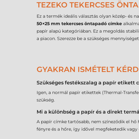
TEZEKO TEKERCSES ÖNTA
Ez a termék ideális választás olyan közép- és n
50×25 mm tekercses öntapadó címke
alkalma
papír alapú kategóriában. Ez a megoldás stabil
a piacon. Szerezze be a szükséges mennyiséget,
GYAKRAN ISMÉTELT KÉR
Szükséges festékszalag a papír etiket
Igen, a normál papír etikettek (Thermal-Tran
szükség.
Mi a különbség a papír és a direkt term
A papír címke tartósabb, nem színeződik el hő h
fényre és a hőre, így idővel megfeketedik vagy 