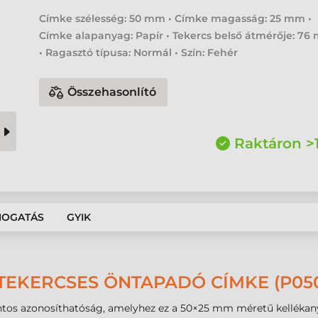
Címke szélesség: 50 mm • Címke magasság: 25 mm •
Címke alapanyag: Papír • Tekercs belső átmérője: 7
• Ragasztó típusa: Normál • Szín: Fehér
Összehasonlító
Raktáron >
MOGATÁS
GYIK
TEKERCSES ÖNTAPADÓ CÍMKE (P05
 pontos azonosíthatóság, amelyhez ez a 50×25 mm méretű kellék