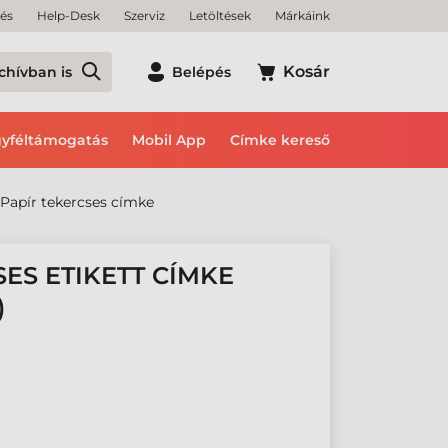
tés
Help-Desk
Szerviz
Letöltések
Márkáink
Kosár
chívban is
Belépés
yféltámogatás
Mobil App
Címke kereső
Papír tekercses címke
SES ETIKETT CÍMKE
)