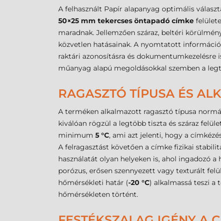
A felhasznált Papír alapanyag optimális válas
50×25 mm tekercses öntapadó címke
felülete
maradnak. Jellemzően száraz, beltéri körülménye
közvetlen hatásainak. A nyomtatott információka
raktári azonosításra és dokumentumkezelésre i
műanyag alapú megoldásokkal szemben a legtöb
RAGASZTÓ TÍPUSA ÉS A
A terméken alkalmazott ragasztó típusa normál
kiválóan rögzül a legtöbb tiszta és száraz felü
minimum
5 °C
, ami azt jelenti, hogy a címkéz
A felragasztást követően a címke fizikai stabili
használatát olyan helyeken is, ahol ingadozó 
porózus, erősen szennyezett vagy texturált felü
hőmérsékleti határ (
-20 °C
) alkalmassá teszi a
hőmérsékleten történt.
FESTÉKSZALAG IGÉNY A