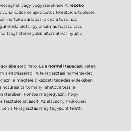
edvességnek vagy vegyszereknek. A
Tezeko
a vonalkódok és apró betűs feliratok is tűélesek
rmál mértékű súrlódásnak és a tűző nap
ul el idő előtt, így alkalmas hosszú távú
 költséghatékonyabb alternatívát nyújt a
góriába sorolható. Ez a
normál
tapadású réteg
ém alkatrészekről. A felragasztási hőmérséklet
végezni a megfelelő kezdeti tapadás érdekében.
 hőtűrési tartomány lehetővé teszi a
 rakterében. Fontos megjegyezni, hogy
es tesztelés javasolt. Az alacsony működési
yiben a felragasztás még fagypont feletti